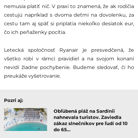
nemusia platiť nič. V praxi to znamená, že ak rodičia
cestujú napríklad s dvoma deťmi na dovolenku, za
cestu tam aj späť si priplatia niekoľko desiatok eur,
čo ich peňaženky pocítia.
Letecká spoločnosť Ryanair je presvedčená, že
všetko robí v rámci pravidiel a na svojom konaní
nevidí žiadne pochybenie. Budeme sledovať, či ho
preukáže vyšetrovanie.
Pozri aj:
Obľúbená pláž na Sardínii
nahnevala turistov. Zaviedla
zákaz slnečníkov pre ľudí od 10
do 65…