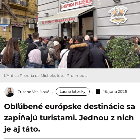
L'Antica Pizzeria da Michele, foto: Profimedia
Lacné letenky
15. júna 2026
Zuzana Veslíková
Obľúbené európske destinácie sa
zapĺňajú turistami. Jednou z nich
je aj táto.