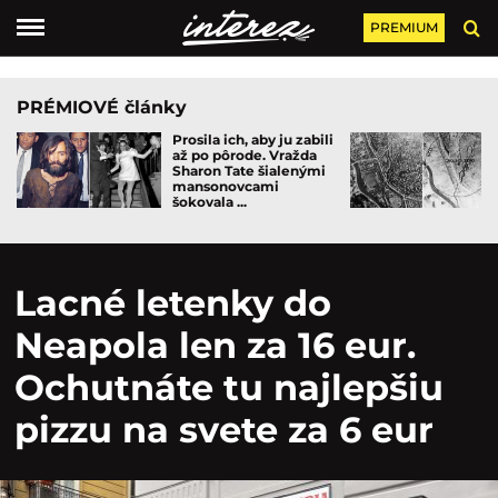
PREMIUM
PRÉMIOVÉ články
Prosila ich, aby ju zabili
až po pôrode. Vražda
Sharon Tate šialenými
mansonovcami
šokovala ...
Lacné letenky do
Neapola len za 16 eur.
Ochutnáte tu najlepšiu
pizzu na svete za 6 eur