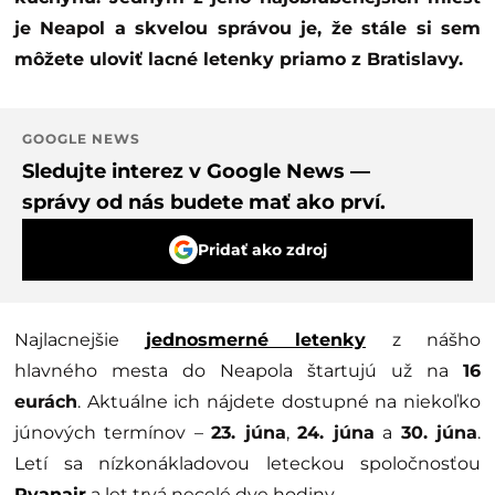
je Neapol a skvelou správou je, že stále si sem
môžete uloviť lacné letenky priamo z Bratislavy.
GOOGLE NEWS
Sledujte interez v Google News —
správy od nás budete mať ako prví.
Pridať ako zdroj
Najlacnejšie
jednosmerné letenky
z nášho
hlavného mesta do Neapola štartujú už na
16
eurách
. Aktuálne ich nájdete dostupné na niekoľko
júnových termínov –
23. júna
,
24. júna
a
30. júna
.
Letí sa nízkonákladovou leteckou spoločnosťou
Ryanair
a let trvá necelé dve hodiny.