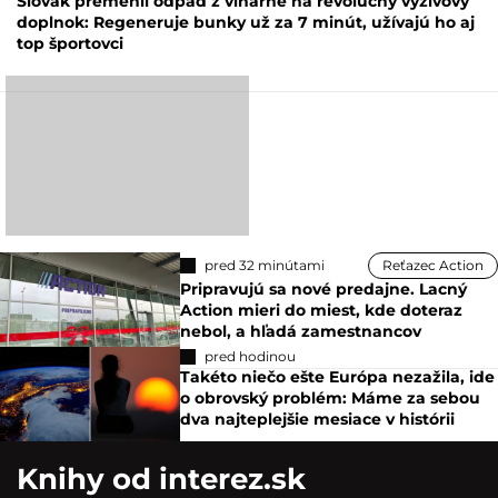
Slovák premenil odpad z vinárne na revolučný výživový
doplnok: Regeneruje bunky už za 7 minút, užívajú ho aj
top športovci
pred 32 minútami
Reťazec Action
Pripravujú sa nové predajne. Lacný
Action mieri do miest, kde doteraz
nebol, a hľadá zamestnancov
pred hodinou
Takéto niečo ešte Európa nezažila, ide
o obrovský problém: Máme za sebou
dva najteplejšie mesiace v histórii
Knihy od interez.sk