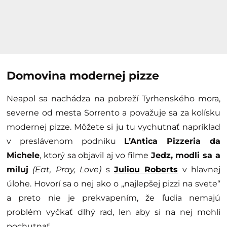
Domovina modernej pizze
Neapol sa nachádza na pobreží Tyrhenského mora,
severne od mesta Sorrento a považuje sa za kolísku
modernej pizze. Môžete si ju tu vychutnať napríklad
v preslávenom podniku
L’Antica Pizzeria da
Michele
, ktorý sa objavil aj vo filme
Jedz, modli sa a
miluj
(Eat, Pray, Love)
s
Juliou Roberts
v hlavnej
úlohe. Hovorí sa o nej ako o „najlepšej pizzi na svete“
a preto nie je prekvapením, že ľudia nemajú
problém vyčkať dlhý rad, len aby si na nej mohli
pochutnať.