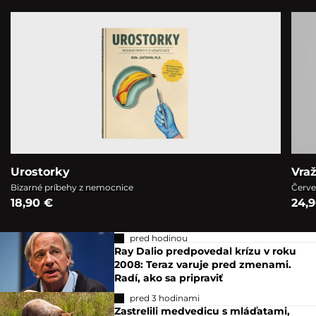
Urostorky
Vra
Bizarné príbehy z nemocnice
Červe
18,90 €
24,
pred hodinou
Ray Dalio predpovedal krízu v roku
2008: Teraz varuje pred zmenami.
Radí, ako sa pripraviť
pred 3 hodinami
Zastrelili medvedicu s mláďatami,