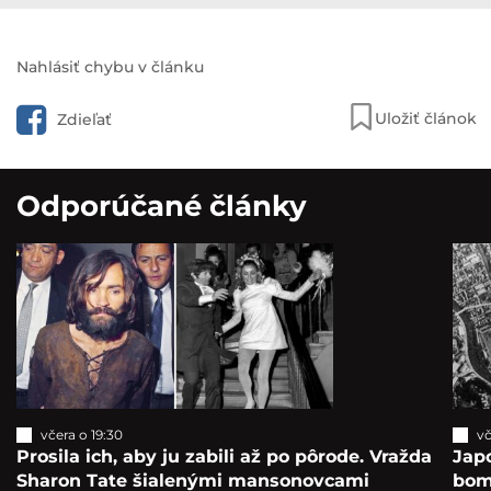
Nahlásiť chybu v článku
Uložiť článok
Zdieľať
Odporúčané články
včera o 19:30
vč
Prosila ich, aby ju zabili až po pôrode. Vražda
Japo
Sharon Tate šialenými mansonovcami
bomb