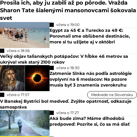
Prosila ich, aby ju zabili až po pôrode. Vražda
Sharon Tate šialenými mansonovcami šokovala
svet
včera o 19:00
Egypt za 45 € a Turecko za 49 €:
Porovnali sme obľúbené destinácie,
more si tu užijete aj v októbri
včera o 18:56
Veľký objav talianskych potápačov: V hĺbke 46 metrov sa
ukrýval vrak starý 2100 rokov
včera o 18:30
Zatmenie Slnka nás podľa astrológie
ovplyvní na 6 mesiacov: Na pozore
musia byť 3 znamenia zverokruhu
včera o 17:57
Medvede na Slovensku
V Banskej Bystrici bol medveď. Zvýšte opatrnosť, odkazuje
samospráva
včera o 17:27
Aká bude zima? Máme dlhodobú
predpoveď: Pozrite si, čo sa má diať