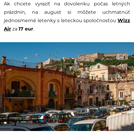
Ak chcete vyraziť na dovolenku počas letných
prázdnin, na august si môžete uchmatnúť
jednosmerné letenky s leteckou spoločnosťou
Wizz
Air
za
17 eur
.