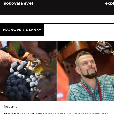
šokovala svet
exp
NAJNOVŠIE ČLÁNKY
Reklama