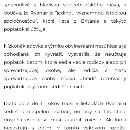
spravodlivé z hľadiska spotrebiteľského práva, a
dodáva, že Ryanair je “jedinou významnou leteckou
spoločnosťou”, ktorá lieta z Británie a takýto
poplatok si účtuje.
Nízkonákladovka s týmito obvineniami nesúhlasí a je
odhodlaná ich vyvrátiť. Vysvetlila, že neúčtuje
poplatok deťom, ktoré sedia vedľa rodičov alebo pri
sprevádzajúcej osobe, ale rodičia a tieto
sprevádzajúce osoby musia uhradiť rezervačný
poplatok, aby mohli sedieť pri nich.
Dieťa od 2 do 11 rokov musí v lietadlách Ryanairu
sedieť s dospelou osobou, no aby sa tak stalo,
dospelá osoba si musí zakúpiť miesto. Ak ľudia
necestujú s deťmi v tomto vekovom rozpätí,