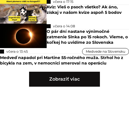
včera o 17:15
Kvíz: Vieš o psoch všetko? Ak áno,
získaj v našom kvíze aspoň 5 bodov
včera o 14:08
O pár dní nastane výnimočné
zatmenie Slnka po 15 rokoch. Vieme, o
koľkej ho uvidíme zo Slovenska
včera o 13:45
Medvede na Slovensku
Medveď napadol pri Martine 55-ročného muža. Strhol ho z
bicykla na zem, v nemocnici smeroval na operáciu
Zobraziť viac