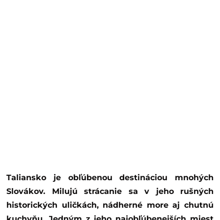
Taliansko je obľúbenou destináciou mnohých
Slovákov. Milujú strácanie sa v jeho rušných
historických uličkách, nádherné more aj chutnú
kuchyňu. Jedným z jeho najobľúbenejších miest