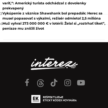
variť,“: Americký turista odchádzal z dovolenky
prekvapený
Vykúpenie z väznice Shawshank bol prepadák: Herec sa
3
musel popasovať s výkalmi, režisér odmietol 2,5 milióna
Muž vyhral 273 000 000 € v lotérii: Želal si „roztrhať tiket“,
4
peniaze mu zničili život