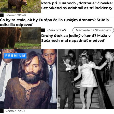
ktorá pri Turanoch „dotrhala“ človeka:
Cez víkend sa odohrali až tri incidenty
včera o 20:49
Čo by sa stalo, ak by Európa čelila ruským dronom? Štúdia
odhalila odpoveď
včera o 19:45
Medvede na Slovensku
Druhý útok za jediný víkend? Muža v
Sučanoch mal napadnúť medveď
včera o 19:30