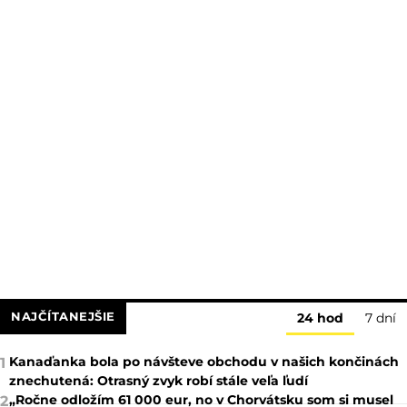
NAJČÍTANEJŠIE
24 hod
7 dní
Kanaďanka bola po návšteve obchodu v našich končinách
1
znechutená: Otrasný zvyk robí stále veľa ľudí
„Ročne odložím 61 000 eur, no v Chorvátsku som si musel
2