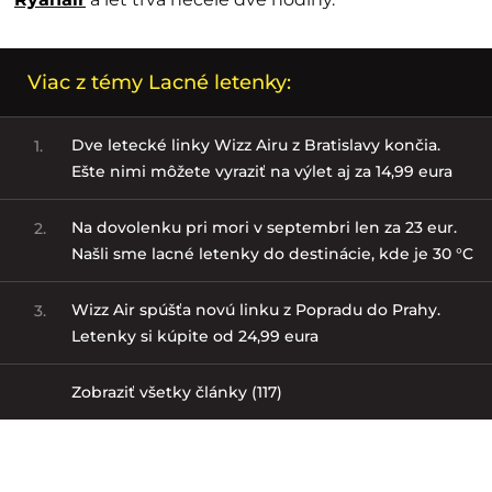
Viac z témy Lacné letenky:
Dve letecké linky Wizz Airu z Bratislavy končia.
1.
Ešte nimi môžete vyraziť na výlet aj za 14,99 eura
Na dovolenku pri mori v septembri len za 23 eur.
2.
Našli sme lacné letenky do destinácie, kde je 30 °C
Wizz Air spúšťa novú linku z Popradu do Prahy.
3.
Letenky si kúpite od 24,99 eura
Zobraziť všetky články (117)