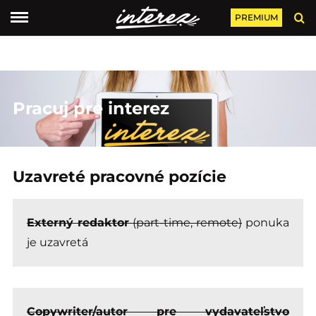
PREMIUM
Pracuj pre interez
Uzavreté pracovné pozície
Externý redaktor
(part-time, remote)
ponuka
je uzavretá
Copywriter/autor pre vydavateľstvo