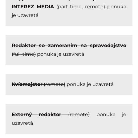
INTEREZ MEDIA
(part-time, remote)
ponuka
je uzavretá
Redaktor so zameraním na spravodajstvo
(full-time)
ponuka je uzavretá
Kvízmajster
(remote)
ponuka je uzavretá
Externý redaktor
(remote)
ponuka je
uzavretá