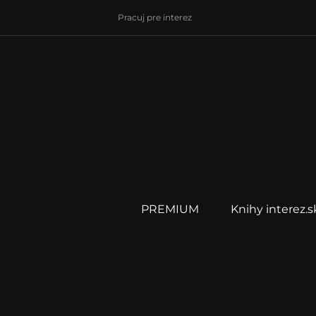
Pracuj pre interez
PREMIUM
Knihy interez.s