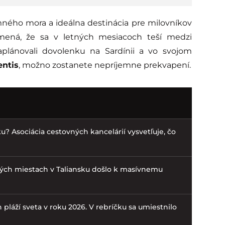
ného mora a ideálna destinácia pre milovníkov
mená, že sa v letných mesiacoch teší medzi
naplánovali dovolenku na Sardínii a vo svojom
entis
, možno zostanete nepríjemne prekvapení.
u? Asociácia cestovných kancelárií vysvetľuje, čo
erých miestach v Taliansku došlo k masívnemu
pláží sveta v roku 2026. V rebríčku sa umiestnilo