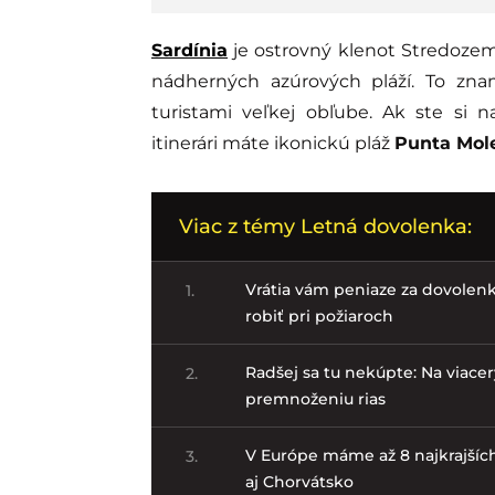
Sardínia
je ostrovný klenot Stredozem
nádherných azúrových pláží. To zna
turistami veľkej obľube. Ak ste si 
itinerári máte ikonickú pláž
Punta Mol
Viac z témy Letná dovolenka:
Vrátia vám peniaze za dovolenk
1.
robiť pri požiaroch
Radšej sa tu nekúpte: Na viac
2.
premnoženiu rias
V Európe máme až 8 najkrajších 
3.
aj Chorvátsko