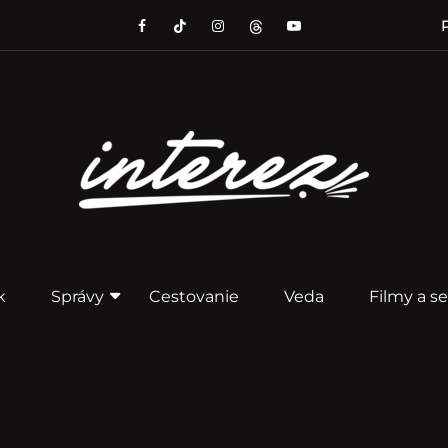
P
k
Správy
Cestovanie
Veda
Filmy a se