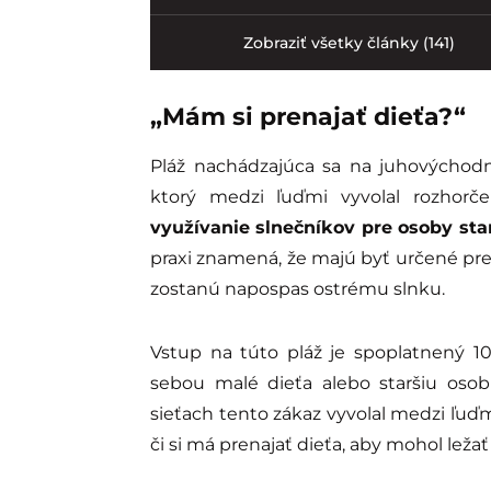
Zobraziť všetky články (141)
„Mám si prenajať dieťa?“
Pláž nachádzajúca sa na juhovýchodn
ktorý medzi ľuďmi vyvolal rozhorč
využívanie slnečníkov pre osoby sta
praxi znamená, že majú byť určené pre d
zostanú napospas ostrému slnku.
Vstup na túto pláž je spoplatnený 1
sebou malé dieťa alebo staršiu osob
sieťach tento zákaz vyvolal medzi ľuďm
či si má prenajať dieťa, aby mohol leža