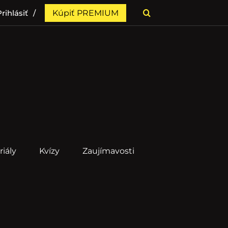
rihlásiť
Kúpiť PREMIUM
riály
Kvízy
Zaujímavosti