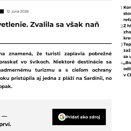
Kon
1
12. júna 2026
sto
reť
tlenie. Zvalila sa však naň
Z h
2
zho
kre
Tep
3
zaž
sa 
raskať vo švíkoch. Niektoré destinácie sa
„Bo
4
odi
i nadmernému turizmu a s cieľom ochrany
v C
ku pristúpila aj jedna z pláží na Sardínii, no
aopak.
s —
Pridať ako zdroj
rví.