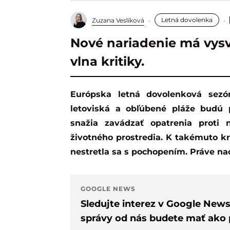
Letná dovolenka
Zuzana Veslíková
Nové nariadenie má vysve
vlna kritiky.
Európska letná dovolenková sezóna znamená, že turisti zaplavia pobrežné
letoviská a obľúbené pláže budú p
snažia zavádzať opatrenia prot
životného prostredia. K takémuto kro
nestretla sa s pochopením. Práve n
GOOGLE NEWS
Sledujte interez v Google New
správy od nás budete mať ako p