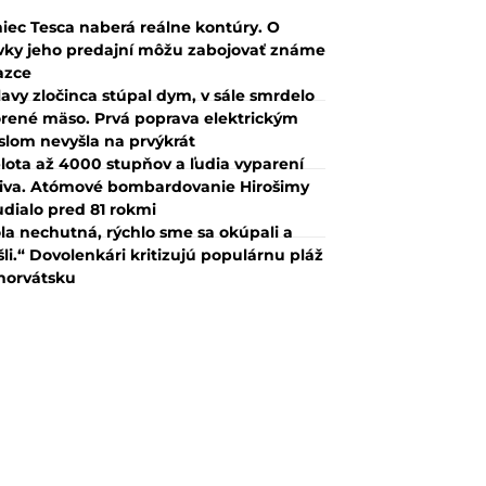
iec Tesca naberá reálne kontúry. O
vky jeho predajní môžu zabojovať známe
azce
lavy zločinca stúpal dym, v sále smrdelo
rené mäso. Prvá poprava elektrickým
slom nevyšla na prvýkrát
lota až 4000 stupňov a ľudia vyparení
iva. Atómové bombardovanie Hirošimy
udialo pred 81 rokmi
la nechutná, rýchlo sme sa okúpali a
šli.“ Dovolenkári kritizujú populárnu pláž
horvátsku