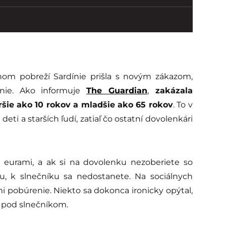
om pobreží Sardínie prišla s novým zákazom,
enie. Ako informuje
The Guardian
,
zakázala
ršie ako 10 rokov a mladšie ako 65 rokov
. To v
eti a starších ľudí, zatiaľ čo ostatní dovolenkári
0 eurami, a ak si na dovolenku nezoberiete so
u, k slnečníku sa nedostanete. Na sociálnych
i pobúrenie. Niekto sa dokonca ironicky opýtal,
ť pod slnečníkom.