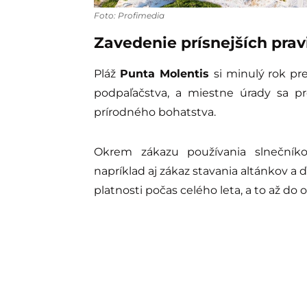
Foto: Profimedia
Zavedenie prísnejších prav
Pláž
Punta Molentis
si minulý rok pr
podpaľačstva, a miestne úrady sa pr
prírodného bohatstva.
Okrem zákazu používania slnečníko
napríklad aj zákaz stavania altánkov a 
platnosti počas celého leta, a to až do 