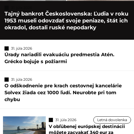
31. júla 2026
Tajný bankrot Československa: Ľudia v roku
1953 museli odovzdať svoje peniaze, štát ich
okradol, dostali ruské nepodarky
31. júla 2026
Úrady nariadili evakuáciu predmestia Atén.
Grécko bojuje s požiarmi
31. júla 2026
O odškodnenie pre krach cestovnej kancelárie
Solvex žiada cez 1000 ľudí. Neurobte pri tom
chybu
31. júla 2026
Letná dovolenka
V obľúbenej európskej destinácii
môžete zacvakať 340 eur za