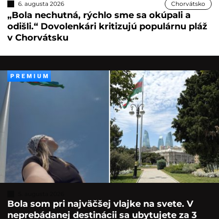
6. augusta 2026
Chorvátsko
„Bola nechutná, rýchlo sme sa okúpali a
odišli.“ Dovolenkári kritizujú populárnu pláž
v Chorvátsku
5. augusta 2026
Bola som pri najväčšej vlajke na svete. V
neprebádanej destinácii sa ubytujete za 3