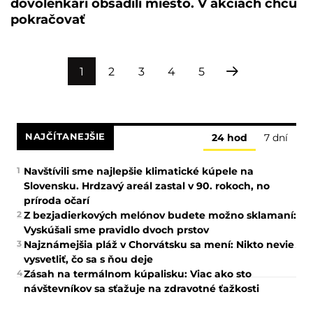
dovolenkári obsadili miesto. V akciách chcú
pokračovať
1
2
3
4
5
NAJČÍTANEJŠIE
24 hod
7 dní
1
Navštívili sme najlepšie klimatické kúpele na
Slovensku. Hrdzavý areál zastal v 90. rokoch, no
príroda očarí
2
Z bezjadierkových melónov budete možno sklamaní:
Vyskúšali sme pravidlo dvoch prstov
3
Najznámejšia pláž v Chorvátsku sa mení: Nikto nevie
vysvetliť, čo sa s ňou deje
4
Zásah na termálnom kúpalisku: Viac ako sto
návštevníkov sa sťažuje na zdravotné ťažkosti