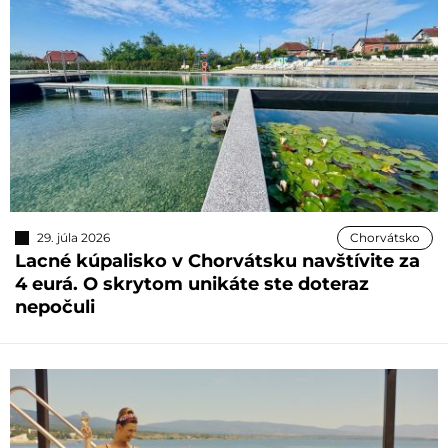
29. júla 2026
Chorvátsko
Lacné kúpalisko v Chorvátsku navštívite za
4 eurá. O skrytom unikáte ste doteraz
nepočuli