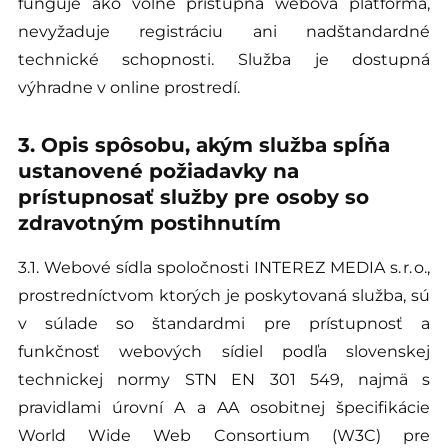
funguje ako voľne prístupná webová platforma,
nevyžaduje registráciu ani nadštandardné
technické schopnosti. Služba je dostupná
výhradne v online prostredí.
3. Opis spôsobu, akým služba spĺňa
ustanovené požiadavky na
prístupnosať služby pre osoby so
zdravotným postihnutím
3.1. Webové sídla spoločnosti INTEREZ MEDIA s. r. o.,
prostredníctvom ktorých je poskytovaná služba, sú
v súlade so štandardmi pre prístupnosť a
funkčnosť webových sídiel podľa slovenskej
technickej normy STN EN 301 549, najmä s
pravidlami úrovní A a AA osobitnej špecifikácie
World Wide Web Consortium (W3C) pre