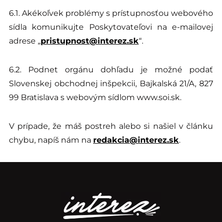
6.1. Akékoľvek problémy s prístupnosťou webového
sídla komunikujte Poskytovateľovi na e-mailovej
adrese „
pristupnost@interez.sk
“.
6.2. Podnet orgánu dohľadu je možné podať
Slovenskej obchodnej inšpekcii, Bajkalská 21/A, 827
99 Bratislava s webovým sídlom www.soi.sk.
V prípade, že máš postreh alebo si našiel v článku
chybu, napíš nám na
redakcia@interez.sk
.