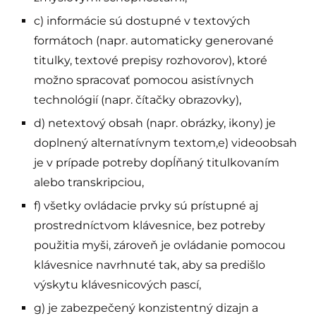
c) informácie sú dostupné v textových
formátoch (napr. automaticky generované
titulky, textové prepisy rozhovorov), ktoré
možno spracovať pomocou asistívnych
technológií (napr. čítačky obrazovky),
d) netextový obsah (napr. obrázky, ikony) je
doplnený alternatívnym textom,e) videoobsah
je v prípade potreby dopĺňaný titulkovaním
alebo transkripciou,
f) všetky ovládacie prvky sú prístupné aj
prostredníctvom klávesnice, bez potreby
použitia myši, zároveň je ovládanie pomocou
klávesnice navrhnuté tak, aby sa predišlo
výskytu klávesnicových pascí,
g) je zabezpečený konzistentný dizajn a