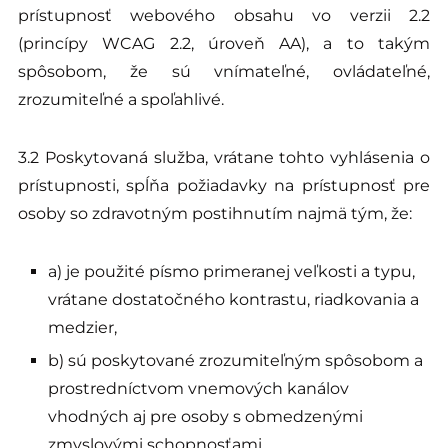
prístupnosť webového obsahu vo verzii 2.2
(princípy WCAG 2.2, úroveň AA), a to takým
spôsobom, že sú vnímateľné, ovládateľné,
zrozumiteľné a spoľahlivé.
3.2 Poskytovaná služba, vrátane tohto vyhlásenia o
prístupnosti, spĺňa požiadavky na prístupnosť pre
osoby so zdravotným postihnutím najmä tým, že:
a) je použité písmo primeranej veľkosti a typu,
vrátane dostatočného kontrastu, riadkovania a
medzier,
b) sú poskytované zrozumiteľným spôsobom a
prostredníctvom vnemových kanálov
vhodných aj pre osoby s obmedzenými
zmyslovými schopnosťami,