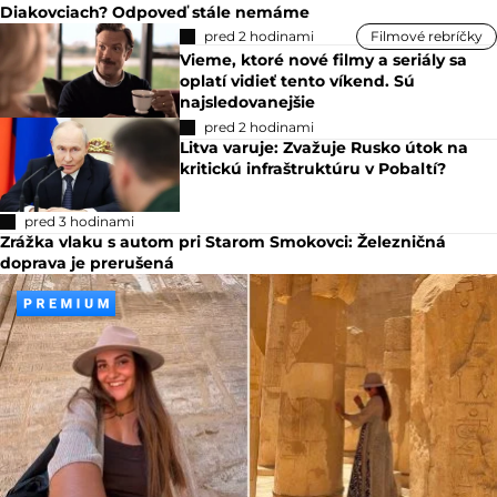
Diakovciach? Odpoveď stále nemáme
pred 2 hodinami
Filmové rebríčky
Vieme, ktoré nové filmy a seriály sa
oplatí vidieť tento víkend. Sú
najsledovanejšie
pred 2 hodinami
Litva varuje: Zvažuje Rusko útok na
kritickú infraštruktúru v Pobaltí?
pred 3 hodinami
Zrážka vlaku s autom pri Starom Smokovci: Železničná
doprava je prerušená