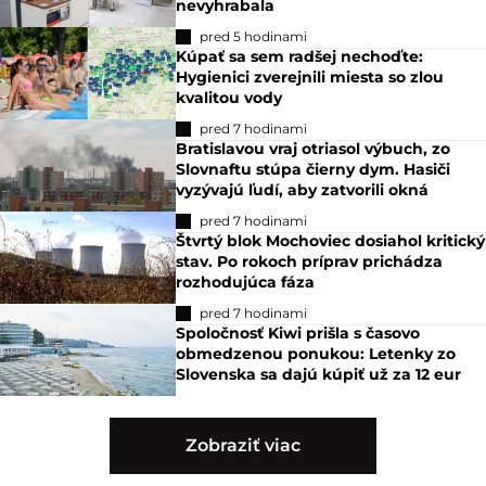
nevyhrabala
pred 5 hodinami
Kúpať sa sem radšej nechoďte:
Hygienici zverejnili miesta so zlou
kvalitou vody
pred 7 hodinami
Bratislavou vraj otriasol výbuch, zo
Slovnaftu stúpa čierny dym. Hasiči
vyzývajú ľudí, aby zatvorili okná
pred 7 hodinami
Štvrtý blok Mochoviec dosiahol kritický
stav. Po rokoch príprav prichádza
rozhodujúca fáza
pred 7 hodinami
Spoločnosť Kiwi prišla s časovo
obmedzenou ponukou: Letenky zo
Slovenska sa dajú kúpiť už za 12 eur
Zobraziť viac