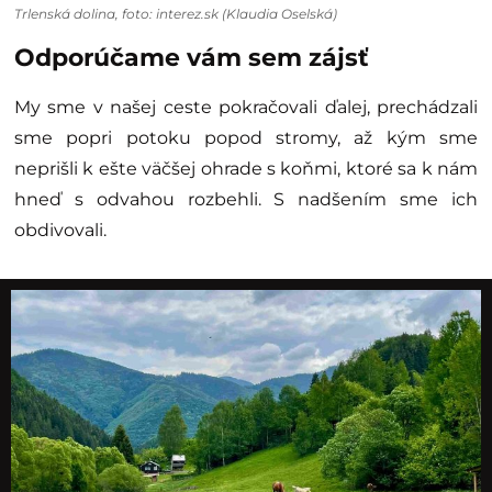
Trlenská dolina, foto: interez.sk (Klaudia Oselská)
Odporúčame vám sem zájsť
My sme v našej ceste pokračovali ďalej, prechádzali
sme popri potoku popod stromy, až kým sme
neprišli k ešte väčšej ohrade s koňmi, ktoré sa k nám
hneď s odvahou rozbehli. S nadšením sme ich
obdivovali.