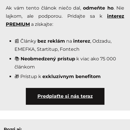
Ak vám tento článok niečo dal,
odmeňte ho
. Nie
lajkom, ale podporou. Pridajte sa k
interez
PREMIUM
a získajte:
📰 Články
bez reklám
na
interez
, Odzadu,
EMEFKA, Startitup, Fontech
📚
Neobmedzený prístup
k viac ako 75 000
článkom
🎁 Prístup k
exkluzívnym benefitom
Predplaťte si nás teraz
Pozri aj: