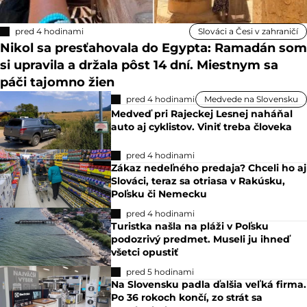
pred 4 hodinami
Slováci a Česi v zahraničí
Nikol sa presťahovala do Egypta: Ramadán som
si upravila a držala pôst 14 dní. Miestnym sa
páči tajomno žien
pred 4 hodinami
Medvede na Slovensku
Medveď pri Rajeckej Lesnej naháňal
auto aj cyklistov. Viniť treba človeka
pred 4 hodinami
Zákaz nedeľného predaja? Chceli ho aj
Slováci, teraz sa otriasa v Rakúsku,
Poľsku či Nemecku
pred 4 hodinami
Turistka našla na pláži v Poľsku
podozrivý predmet. Museli ju ihneď
všetci opustiť
pred 5 hodinami
Na Slovensku padla ďalšia veľká firma.
Po 36 rokoch končí, zo strát sa