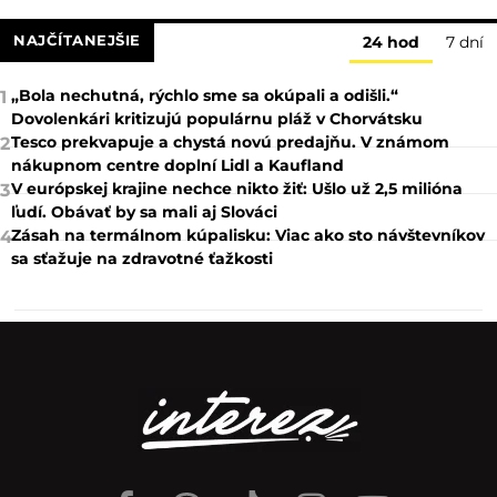
NAJČÍTANEJŠIE
24 hod
7 dní
„Bola nechutná, rýchlo sme sa okúpali a odišli.“
1
Dovolenkári kritizujú populárnu pláž v Chorvátsku
Tesco prekvapuje a chystá novú predajňu. V známom
2
nákupnom centre doplní Lidl a Kaufland
V európskej krajine nechce nikto žiť: Ušlo už 2,5 milióna
3
ľudí. Obávať by sa mali aj Slováci
Zásah na termálnom kúpalisku: Viac ako sto návštevníkov
4
sa sťažuje na zdravotné ťažkosti