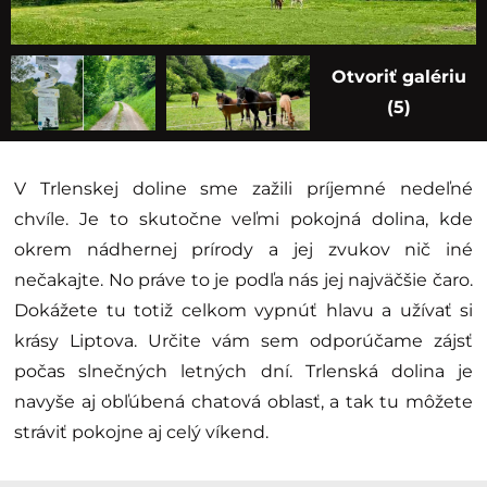
Otvoriť galériu
(5)
V Trlenskej doline sme zažili príjemné nedeľné
chvíle. Je to skutočne veľmi pokojná dolina, kde
okrem nádhernej prírody a jej zvukov nič iné
nečakajte. No práve to je podľa nás jej najväčšie čaro.
Dokážete tu totiž celkom vypnúť hlavu a užívať si
krásy Liptova. Určite vám sem odporúčame zájsť
počas slnečných letných dní. Trlenská dolina je
navyše aj obľúbená chatová oblasť, a tak tu môžete
stráviť pokojne aj celý víkend.