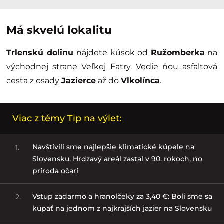
Má skvelú lokalitu
Trlenskú dolinu
nájdete kúsok od
Ružomberka
na
východnej strane Veľkej Fatry. Vedie ňou asfaltová
cesta z osady
Jazierce
až do
Vlkolínca
.
Viac z témy Tip na výlet:
Navštívili sme najlepšie klimatické kúpele na
1.
Slovensku. Hrdzavý areál zastal v 90. rokoch, no
príroda očarí
Vstup zadarmo a hranolčeky za 3,40 €: Boli sme sa
2.
kúpať na jednom z najkrajších jazier na Slovensku