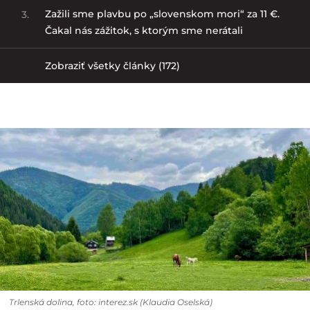
Zažili sme plavbu po „slovenskom mori“ za 11 €.
3.
Čakal nás zážitok, s ktorým sme nerátali
Zobraziť všetky články (172)
Trlenská dolina, foto: interez.sk (Klaudia Oselská)