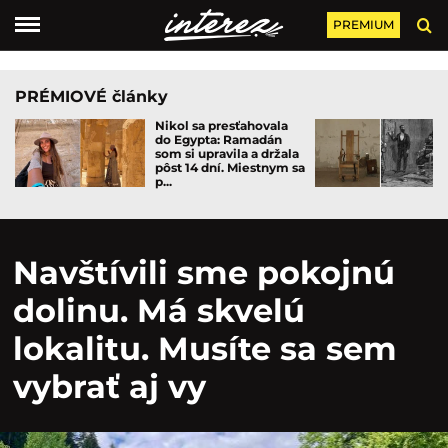
PREMIUM
PRÉMIOVÉ články
Nikol sa presťahovala
do Egypta: Ramadán
som si upravila a držala
pôst 14 dní. Miestnym sa
p...
Navštívili sme pokojnú
dolinu. Má skvelú
lokalitu. Musíte sa sem
vybrať aj vy