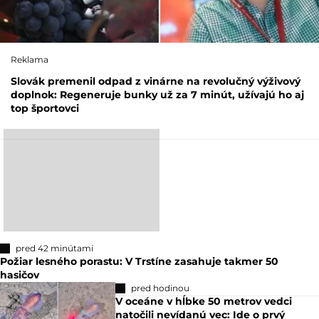
Reklama
Slovák premenil odpad z vinárne na revolučný výživový
doplnok: Regeneruje bunky už za 7 minút, užívajú ho aj
top športovci
pred 42 minútami
Požiar lesného porastu: V Trstíne zasahuje takmer 50
hasičov
pred hodinou
V oceáne v hĺbke 50 metrov vedci
natočili nevídanú vec: Ide o prvý