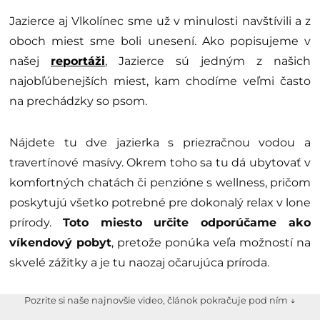
Jazierce aj Vlkolínec sme už v minulosti navštívili a z
oboch miest sme boli unesení. Ako popisujeme v
našej
reportáži
, Jazierce sú jedným z našich
najobľúbenejších miest, kam chodíme veľmi často
na prechádzky so psom.
Nájdete tu dve jazierka s priezračnou vodou a
travertínové masívy. Okrem toho sa tu dá ubytovať v
komfortných chatách či penzióne s wellness, pričom
poskytujú všetko potrebné pre dokonalý relax v lone
prírody.
Toto miesto určite odporúčame ako
víkendový pobyt
, pretože ponúka veľa možností na
skvelé zážitky a je tu naozaj očarujúca príroda.
Pozrite si naše najnovšie video, článok pokračuje pod ním ↓