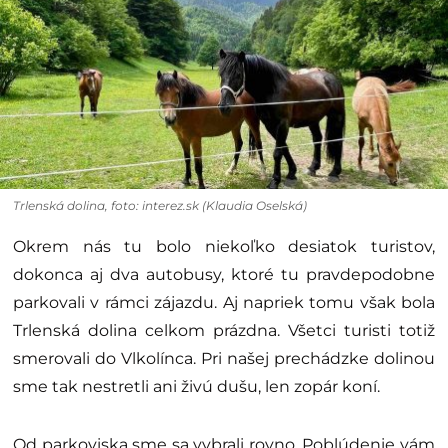
Trlenská dolina, foto: interez.sk (Klaudia Oselská)
Okrem nás tu bolo niekoľko desiatok turistov,
dokonca aj dva autobusy, ktoré tu pravdepodobne
parkovali v rámci zájazdu. Aj napriek tomu však bola
Trlenská dolina celkom prázdna. Všetci turisti totiž
smerovali do Vlkolínca. Pri našej prechádzke dolinou
sme tak nestretli ani živú dušu, len zopár koní.
Od parkoviska sme sa vybrali rovno. Poblúdenie vám