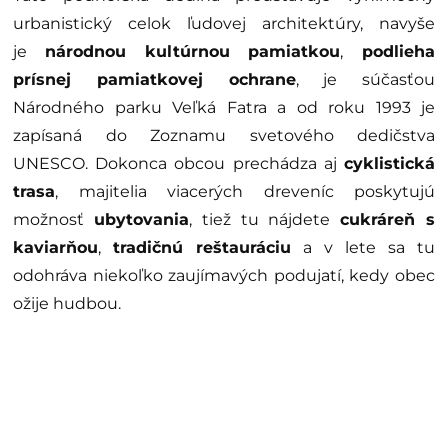
urbanistický celok ľudovej architektúry, navyše
je
národnou kultúrnou pamiatkou
,
podlieha
prísnej pamiatkovej ochrane
, je súčasťou
Národného parku Veľká Fatra a od roku 1993 je
zapísaná do Zoznamu svetového dedičstva
UNESCO. Dokonca obcou prechádza aj
cyklistická
trasa
, majitelia viacerých dreveníc poskytujú
možnosť
ubytovania
, tiež tu nájdete
cukráreň s
kaviarňou
,
tradičnú reštauráciu
a v lete sa tu
odohráva niekoľko zaujímavých podujatí, kedy obec
ožije hudbou.