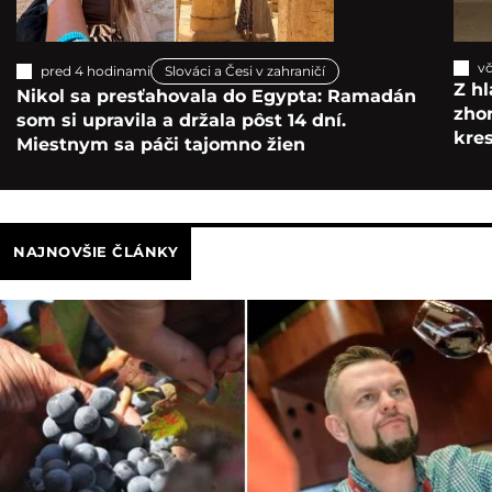
vč
pred 4 hodinami
Slováci a Česi v zahraničí
Z hl
Nikol sa presťahovala do Egypta: Ramadán
zho
som si upravila a držala pôst 14 dní.
kre
Miestnym sa páči tajomno žien
NAJNOVŠIE ČLÁNKY