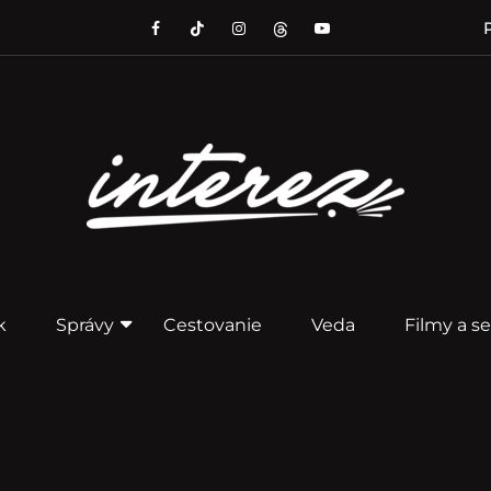
P
k
Správy
Cestovanie
Veda
Filmy a se