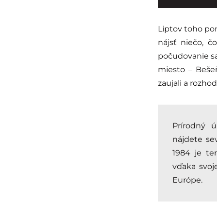
Liptov toho po
nájsť niečo, č
počudovanie sa
miesto – Bešeň
zaujali a rozh
Prírodný ú
nájdete se
1984 je t
vďaka svoj
Európe.