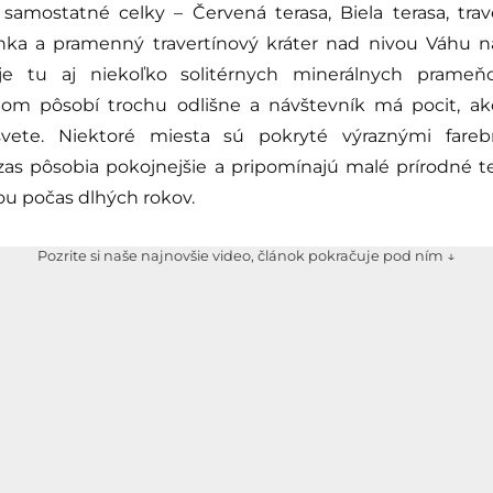
i samostatné celky – Červená terasa, Biela terasa, trav
nka a pramenný travertínový kráter nad nivou Váhu n
e tu aj niekoľko solitérnych minerálnych prameňo
itom pôsobí trochu odlišne a návštevník má pocit, ak
vete. Niektoré miesta sú pokryté výraznými fare
 zas pôsobia pokojnejšie a pripomínajú malé prírodné t
u počas dlhých rokov.
Pozrite si naše najnovšie video, článok pokračuje pod ním ↓