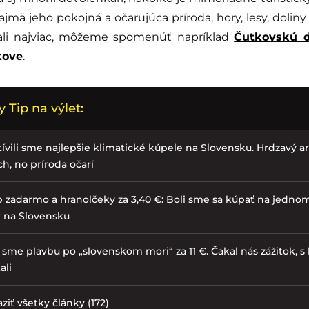
ajmä jeho pokojná a očarujúca príroda, hory, lesy, doliny 
jali najviac, môžeme spomenúť napríklad
Čutkovskú d
kove
.
 Tip na výlet:
ívili sme najlepšie klimatické kúpele na Slovensku. Hrdzavý are
h, no príroda očarí
 zadarmo a hranolčeky za 3,40 €: Boli sme sa kúpať na jednom
r na Slovensku
i sme plavbu po „slovenskom mori“ za 11 €. Čakal nás zážitok, 
ali
ziť všetky články (172)