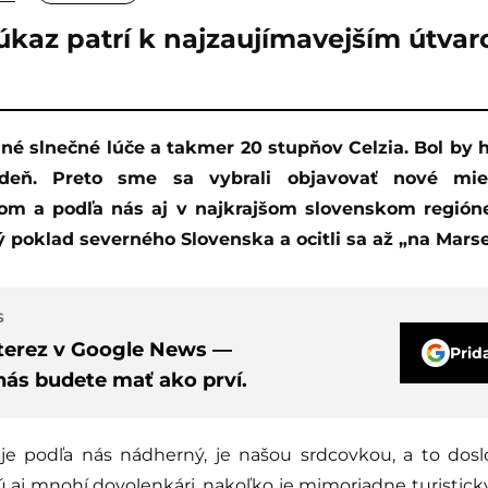
úkaz patrí k najzaujímavejším útva
deň. Preto sme sa vybrali objavovať nové mi
om a podľa nás aj v najkrajšom slovenskom regióne
 poklad severného Slovenska a ocitli sa až „na Marse
S
nterez v Google News —
Prid
nás budete mať ako prví.
je podľa nás nádherný, je našou srdcovkou, a to dosl
 aj mnohí dovolenkári, nakoľko je mimoriadne turistick