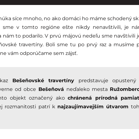
núka síce mnoho, no ako domáci ho máme schodený skr
o sme v tomto regióne ešte nikdy nenavštívili, je n
 nám to podarilo. V prvú májovú nedeľu sme navštívili
ovské travertíny. Boli sme tu po prvý raz a musíme 
odne vám odporúčame sem zájsť.
kaz
Bešeňovské travertíny
predstavuje opustený 
verne od obce
Bešeňová
neďaleko mesta
Ružomber
ento objekt označený ako
chránená prírodná pamia
ej rozmanitosti patrí k
najzaujímavejším útvarom
toh