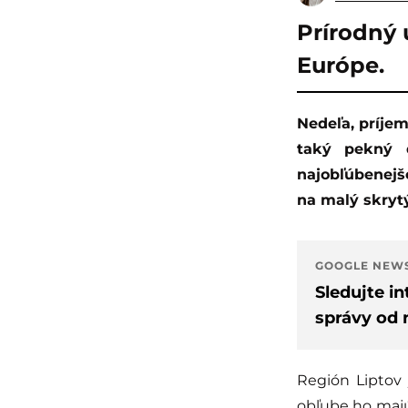
Prírodný 
Európe.
Nedeľa, príjemné slnečné lúče a takmer 20 stupňov Celzia. Bol by hriech nevyužiť
taký pekný 
najobľúbenejš
na malý skrytý
GOOGLE NEW
Sledujte i
správy od 
Región Liptov 
obľube ho majú