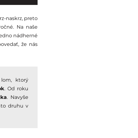
z-naskrz, preto
áročné. Na naše
 jedno nádherné
povedať, že nás
lom, ktorý
ok
. Od roku
tka
. Navyše
to druhu v