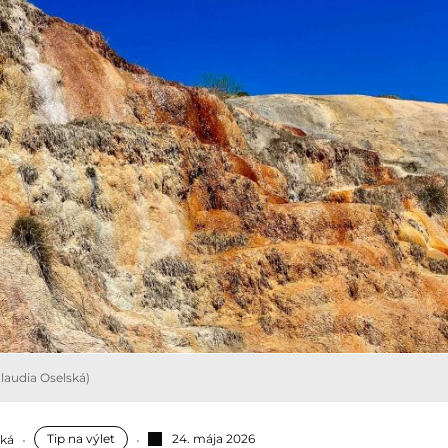
Klaudia Oselská)
Tip na výlet
24. mája 2026
ská