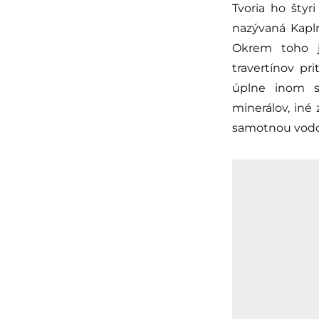
Tvoria ho štyr
nazývaná Kapl
Okrem toho j
travertínov pr
úplne inom s
minerálov, iné
samotnou vodo