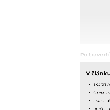
Po travert
V článk
ako trave
čo všetk
ako chut
prečo to