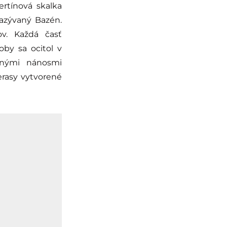
ertínová skalka
azývaný Bazén.
v. Každá časť
oby sa ocitol v
bnými nánosmi
erasy vytvorené