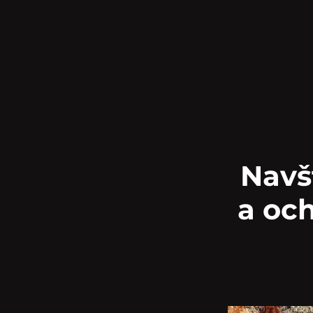
Navš
a oc