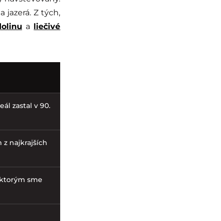
a jazerá. Z tých,
olinu
a
liečivé
ál zastal v 90.
 z najkrajších
s ktorým sme