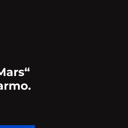
Mars“
armo.