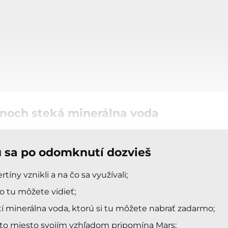
ínoch steká minerálna voda
u sa po odomknutí dozvieš
rtíny vznikli a na čo sa využívali;
o tu môžete vidieť;
í minerálna voda, ktorú si tu môžete nabrať zadarmo;
to miesto svojím vzhľadom pripomína Mars;