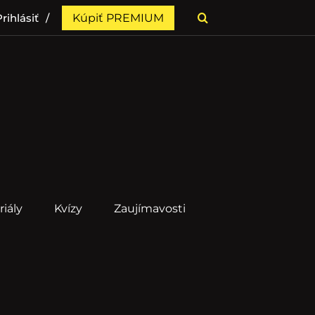
rihlásiť
Kúpiť PREMIUM
riály
Kvízy
Zaujímavosti