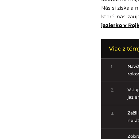
Nás si získala n
ktoré nás zau
jazierko v Roj
Viac z témy
Navšt
1.
rokoc
Vstup
2.
jazie
Zažil
3.
nerát
Zobra