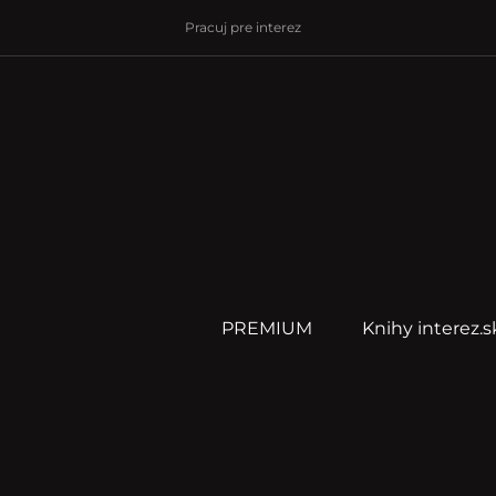
Pracuj pre interez
PREMIUM
Knihy interez.s