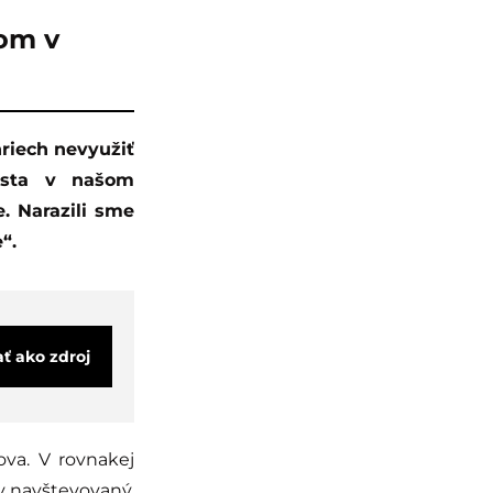
rom v
esta v našom
. Narazili sme
“.
ať ako zdroj
ova. V rovnakej
y navštevovaný.