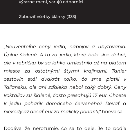
výrazne mení, varujú odborníci
Zobraziť všetky články (333)
„Neuveriteľné ceny jedla, nápojov a ubytovania.
Úplne šialené. A to za jedlo, ktoré bolo síce dobré,
ale v rebríčku by sa ľahko umiestnilo až na piatom
mieste za ostatnými štyrmi krajinami. Tanier
cestovín stál dvakrát toľko, čo sme platili v
Taliansku, ale ani zďaleka nebol taký dobrý. Ceny
koktailov sú šialené, často presahujú 17 eur. Chcete
k jedlu pohárik domáceho červeného? Deväť a
niekedy až desať eur za maličký pohárik,“
hnevá sa.
Dodáva, že nerozumie, čo sa to deje. Je to podľa