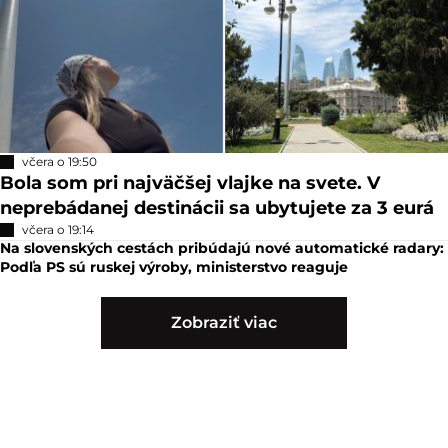
včera o 19:50
Bola som pri najväčšej vlajke na svete. V
neprebádanej destinácii sa ubytujete za 3 eurá
včera o 19:14
Na slovenských cestách pribúdajú nové automatické radary:
Podľa PS sú ruskej výroby, ministerstvo reaguje
Zobraziť viac