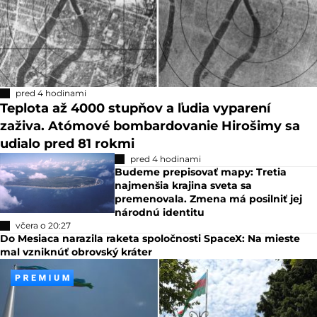
pred 4 hodinami
Teplota až 4000 stupňov a ľudia vyparení
zaživa. Atómové bombardovanie Hirošimy sa
udialo pred 81 rokmi
pred 4 hodinami
Budeme prepisovať mapy: Tretia
najmenšia krajina sveta sa
premenovala. Zmena má posilniť jej
národnú identitu
včera o 20:27
Do Mesiaca narazila raketa spoločnosti SpaceX: Na mieste
mal vzniknúť obrovský kráter