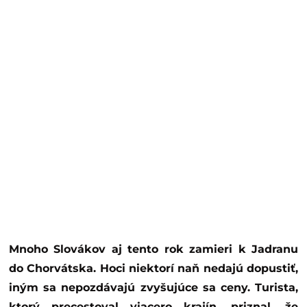
Mnoho Slovákov aj tento rok zamieri k Jadranu
do Chorvátska. Hoci niektorí naň nedajú dopustiť,
iným sa nepozdávajú zvyšujúce sa ceny. Turista,
ktorý precestoval viacero krajín, priznal, že