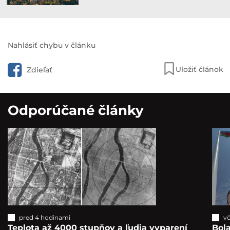
Nahlásiť chybu v článku
Uložiť článok
Zdieľať
Odporúčané články
pred 4 hodinami
vč
Teplota až 4000 stupňov a ľudia vyparení
Bola