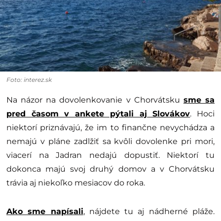
Foto: interez.sk
Na názor na dovolenkovanie v Chorvátsku
sme sa
pred časom v ankete pýtali aj Slovákov
. Hoci
niektorí priznávajú, že im to finančne nevychádza a
nemajú v pláne zadlžiť sa kvôli dovolenke pri mori,
viacerí na Jadran nedajú dopustiť. Niektorí tu
dokonca majú svoj druhý domov a v Chorvátsku
trávia aj niekoľko mesiacov do roka.
Ako sme napísali
, nájdete tu aj nádherné pláže.