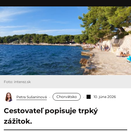
Foto: interez.sk
Chorvátsko
10. júna 2026
Petra Sušaninová
Cestovateľ popisuje trpký
zážitok.