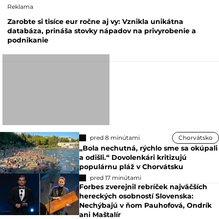
Reklama
Zarobte si tisíce eur ročne aj vy: Vznikla unikátna
databáza, prináša stovky nápadov na privyrobenie a
podnikanie
pred 8 minútami
Chorvátsko
„Bola nechutná, rýchlo sme sa okúpali
a odišli.“ Dovolenkári kritizujú
populárnu pláž v Chorvátsku
pred 17 minútami
Forbes zverejnil rebríček najväčších
hereckých osobností Slovenska:
Nechýbajú v ňom Pauhofová, Ondrík
ani Maštalír