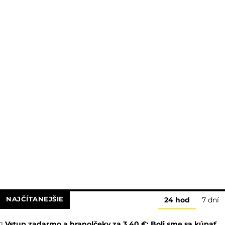
NAJČÍTANEJŠIE
24 hod
7 dní
Vstup zadarmo a hranolčeky za 3,40 €: Boli sme sa kúpať
1