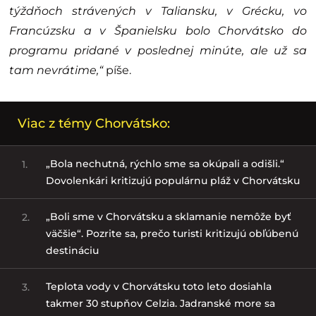
týždňoch strávených v Taliansku, v Grécku, vo
Francúzsku a v Španielsku bolo Chorvátsko do
programu pridané v poslednej minúte, ale už sa
tam nevrátime,“
píše.
Viac z témy Chorvátsko:
„Bola nechutná, rýchlo sme sa okúpali a odišli.“
1.
Dovolenkári kritizujú populárnu pláž v Chorvátsku
„Boli sme v Chorvátsku a sklamanie nemôže byť
2.
väčšie“. Pozrite sa, prečo turisti kritizujú obľúbenú
destináciu
Teplota vody v Chorvátsku toto leto dosiahla
3.
takmer 30 stupňov Celzia. Jadranské more sa