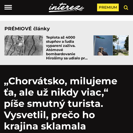
PREMIUM
PRÉMIOVÉ články
Teplota až 4000
stupňov a ľudia
vyparení zaživa.
Atómové
bombardovanie
Hirošimy sa udialo pr...
„Chorvátsko, milujeme
ťa, ale už nikdy viac,“
píše smutný turista.
Vysvetlil, prečo ho
krajina sklamala