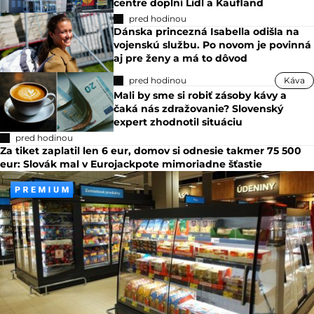
centre doplní Lidl a Kaufland
pred hodinou
Dánska princezná Isabella odišla na
vojenskú službu. Po novom je povinná
aj pre ženy a má to dôvod
pred hodinou
Káva
Mali by sme si robiť zásoby kávy a
čaká nás zdražovanie? Slovenský
expert zhodnotil situáciu
pred hodinou
Za tiket zaplatil len 6 eur, domov si odnesie takmer 75 500
eur: Slovák mal v Eurojackpote mimoriadne šťastie