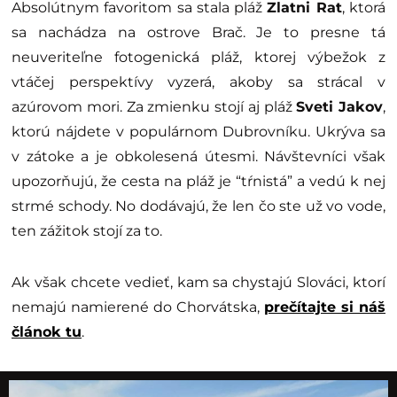
Absolútnym favoritom sa stala pláž
Zlatni Rat
, ktorá
sa nachádza na ostrove Brač. Je to presne tá
neuveriteľne fotogenická pláž, ktorej výbežok z
vtáčej perspektívy vyzerá, akoby sa strácal v
azúrovom mori. Za zmienku stojí aj pláž
Sveti Jakov
,
ktorú nájdete v populárnom Dubrovníku. Ukrýva sa
v zátoke a je obkolesená útesmi. Návštevníci však
upozorňujú, že cesta na pláž je “tŕnistá” a vedú k nej
strmé schody. No dodávajú, že len čo ste už vo vode,
ten zážitok stojí za to.
Ak však chcete vedieť, kam sa chystajú Slováci, ktorí
nemajú namierené do Chorvátska,
prečítajte si náš
článok tu
.