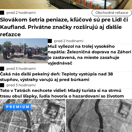
pred 2 hodinami
Obchodné reťazce
Slovákom šetria peniaze, kľúčové sú pre Lidl či
Kaufland. Privátne značky rozširujú aj ďalšie
reťazce
pred 2 hodinami
Muž vyliezol na trolej vysokého
napätia: Železničná doprava na Záhorí
je zastavená, na mieste zasahuje
vyjednávač
pred 3 hodinami
Čaká nás ďalší pekelný deň: Teploty vystúpia nad 38
stupňov, výstrahy varujú aj pred búrkami
pred 3 hodinami
Toto v Tatrách nechcete vidieť: Mladý turista si na strmú
trasu obul šľapky, ľudia hovoria o hazardovaní so životom