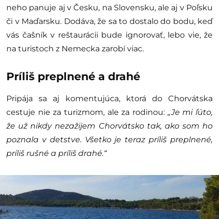
neho panuje aj v Česku, na Slovensku, ale aj v Poľsku
či v Maďarsku. Dodáva, že sa to dostalo do bodu, keď
vás čašník v reštaurácii bude ignorovať, lebo vie, že
na turistoch z Nemecka zarobí viac.
Príliš preplnené a drahé
Pripája sa aj komentujúca, ktorá do Chorvátska
cestuje nie za turizmom, ale za rodinou:
„Je mi ľúto,
že už nikdy nezažijem Chorvátsko tak, ako som ho
poznala v detstve. Všetko je teraz príliš preplnené,
príliš rušné a príliš drahé.“