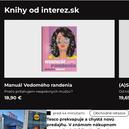
Knihy od interez.sk
Manuál Vedomého randenia
(A)S
Prečo priťahujem nesprávnych mužov?
Od tr
18,90 €
19,6
pred 44 minútami
Obchodné reťazce
Tesco prekvapuje a chystá novú
predajňu. V známom nákupnom