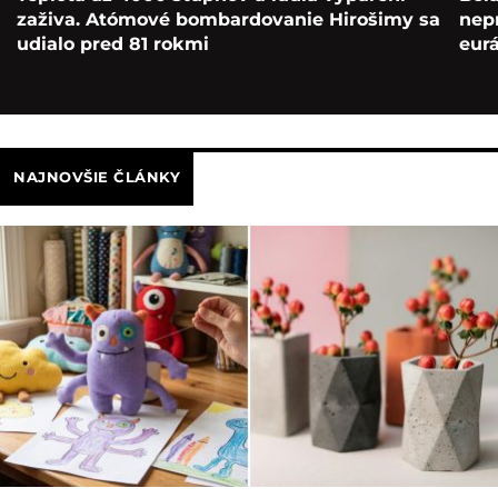
zaživa. Atómové bombardovanie Hirošimy sa
nepr
udialo pred 81 rokmi
eur
NAJNOVŠIE ČLÁNKY