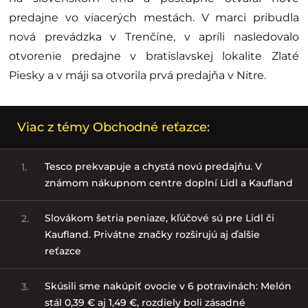
predajne vo viacerých mestách. V marci pribudla
nová prevádzka v Trenčíne, v apríli nasledovalo
otvorenie predajne v bratislavskej lokalite Zlaté
Piesky a v máji sa otvorila prvá predajňa v Nitre.
Viac z témy Obchodné reťazce:
Tesco prekvapuje a chystá novú predajňu. V
1.
známom nákupnom centre doplní Lidl a Kaufland
Slovákom šetria peniaze, kľúčové sú pre Lidl či
2.
Kaufland. Privátne značky rozširujú aj ďalšie
reťazce
Skúsili sme nakúpiť ovocie v 6 potravinách: Melón
3.
stál 0,39 € aj 1,49 €, rozdiely boli zásadné