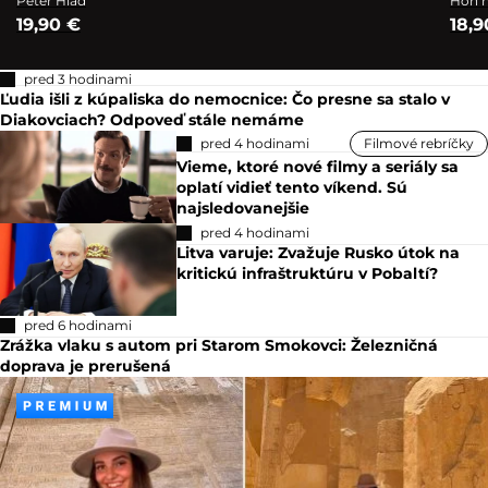
Peter Hlad
Hon n
19,90 €
18,9
pred 3 hodinami
Ľudia išli z kúpaliska do nemocnice: Čo presne sa stalo v
Diakovciach? Odpoveď stále nemáme
pred 4 hodinami
Filmové rebríčky
Vieme, ktoré nové filmy a seriály sa
oplatí vidieť tento víkend. Sú
najsledovanejšie
pred 4 hodinami
Litva varuje: Zvažuje Rusko útok na
kritickú infraštruktúru v Pobaltí?
pred 6 hodinami
Zrážka vlaku s autom pri Starom Smokovci: Železničná
doprava je prerušená