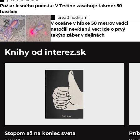
Požiar lesného porastu: V Trstíne zasahuje takmer 50
hasičov
pred 3 hodinami
V oceáne v hĺbke 50 metrov vedci
natočili nevídanú vec: Ide o prvý
takýto záber v dejinách
Knihy od interez.sk
Stopom až na koniec sveta
Prí