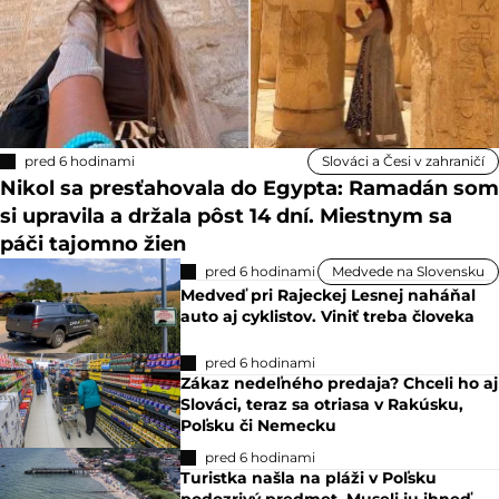
pred 6 hodinami
Slováci a Česi v zahraničí
Nikol sa presťahovala do Egypta: Ramadán som
si upravila a držala pôst 14 dní. Miestnym sa
páči tajomno žien
pred 6 hodinami
Medvede na Slovensku
Medveď pri Rajeckej Lesnej naháňal
auto aj cyklistov. Viniť treba človeka
pred 6 hodinami
Zákaz nedeľného predaja? Chceli ho aj
Slováci, teraz sa otriasa v Rakúsku,
Poľsku či Nemecku
pred 6 hodinami
Turistka našla na pláži v Poľsku