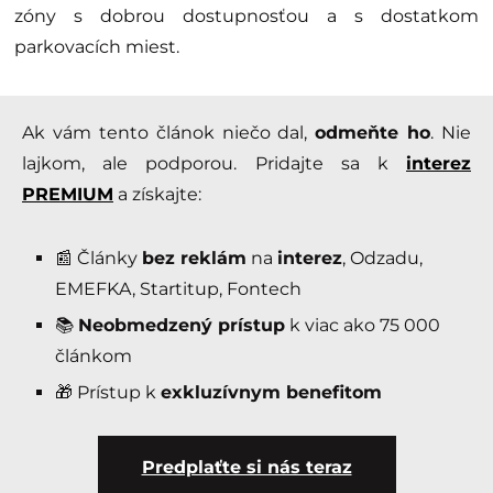
zóny s dobrou dostupnosťou a s dostatkom
parkovacích miest.
Ak vám tento článok niečo dal,
odmeňte ho
. Nie
lajkom, ale podporou. Pridajte sa k
interez
PREMIUM
a získajte:
📰 Články
bez reklám
na
interez
, Odzadu,
EMEFKA, Startitup, Fontech
📚
Neobmedzený prístup
k viac ako 75 000
článkom
🎁 Prístup k
exkluzívnym benefitom
Predplaťte si nás teraz