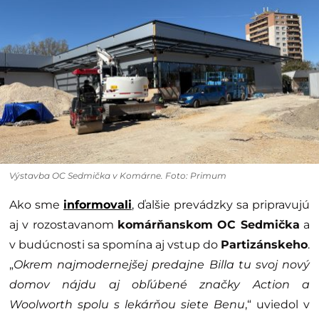
Výstavba OC Sedmička v Komárne. Foto: Primum
Ako sme
informovali
, ďalšie prevádzky sa pripravujú
aj v rozostavanom
komárňanskom OC Sedmička
a
v budúcnosti sa spomína aj vstup do
Partizánskeho
.
„
Okrem najmodernejšej predajne Billa tu svoj nový
domov nájdu aj obľúbené značky Action a
Woolworth spolu s lekárňou siete Benu
,“ uviedol v