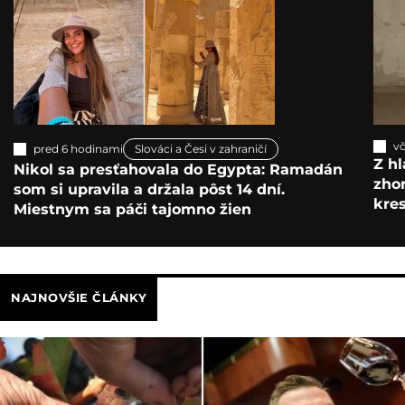
vč
pred 6 hodinami
Slováci a Česi v zahraničí
Z hl
Nikol sa presťahovala do Egypta: Ramadán
zho
som si upravila a držala pôst 14 dní.
kre
Miestnym sa páči tajomno žien
NAJNOVŠIE ČLÁNKY