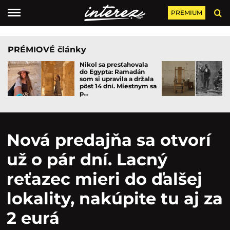
PREMIUM
PRÉMIOVÉ články
Nikol sa presťahovala
do Egypta: Ramadán
som si upravila a držala
pôst 14 dní. Miestnym sa
p...
Nová predajňa sa otvorí
už o pár dní. Lacný
reťazec mieri do ďalšej
lokality, nakúpite tu aj za
2 eurá