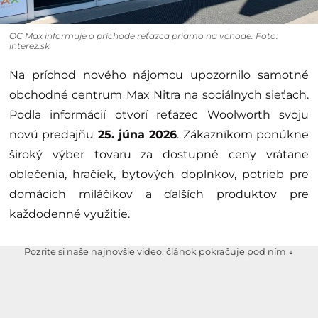
OC Max informuje o príchode reťazca priamo na vchode. Foto:
interez.sk
Na príchod nového nájomcu upozornilo samotné
obchodné centrum Max Nitra na sociálnych sieťach.
Podľa informácií otvorí reťazec Woolworth svoju
novú predajňu
25. júna 2026
. Zákazníkom ponúkne
široký výber tovaru za dostupné ceny vrátane
oblečenia, hračiek, bytových doplnkov, potrieb pre
domácich miláčikov a ďalších produktov pre
každodenné využitie.
Pozrite si naše najnovšie video, článok pokračuje pod ním ↓