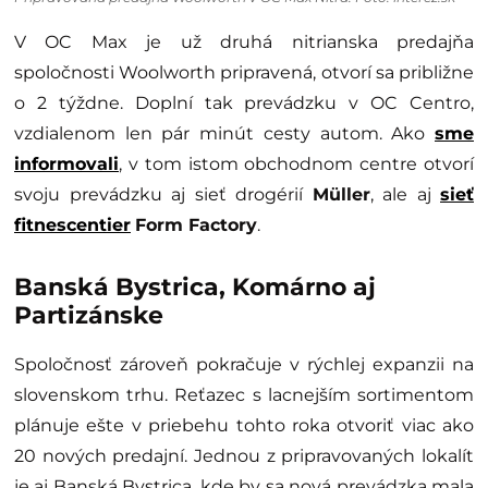
V OC Max je už druhá nitrianska predajňa
spoločnosti Woolworth pripravená, otvorí sa približne
o 2 týždne. Doplní tak prevádzku v OC Centro,
vzdialenom len pár minút cesty autom. Ako
sme
informovali
, v tom istom obchodnom centre otvorí
svoju prevádzku aj sieť drogérií
Müller
, ale aj
sieť
fitnescentier
Form Factory
.
Banská Bystrica, Komárno aj
Partizánske
Spoločnosť zároveň pokračuje v rýchlej expanzii na
slovenskom trhu. Reťazec s lacnejším sortimentom
plánuje ešte v priebehu tohto roka otvoriť viac ako
20 nových predajní. Jednou z pripravovaných lokalít
je aj Banská Bystrica, kde by sa nová prevádzka mala