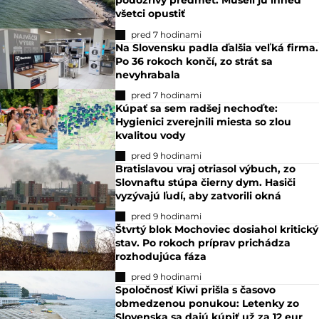
podozrivý predmet. Museli ju ihneď
všetci opustiť
pred 7 hodinami
Na Slovensku padla ďalšia veľká firma.
Po 36 rokoch končí, zo strát sa
nevyhrabala
pred 7 hodinami
Kúpať sa sem radšej nechoďte:
Hygienici zverejnili miesta so zlou
kvalitou vody
pred 9 hodinami
Bratislavou vraj otriasol výbuch, zo
Slovnaftu stúpa čierny dym. Hasiči
vyzývajú ľudí, aby zatvorili okná
pred 9 hodinami
Štvrtý blok Mochoviec dosiahol kritický
stav. Po rokoch príprav prichádza
rozhodujúca fáza
pred 9 hodinami
Spoločnosť Kiwi prišla s časovo
obmedzenou ponukou: Letenky zo
Slovenska sa dajú kúpiť už za 12 eur