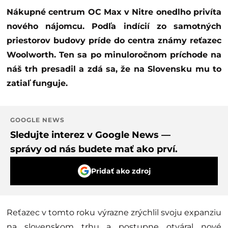
Nákupné centrum OC Max v Nitre onedlho privíta
nového nájomcu. Podľa indícií zo samotných
priestorov budovy príde do centra známy reťazec
Woolworth. Ten sa po minuloročnom príchode na
náš trh presadil a zdá sa, že na Slovensku mu to
zatiaľ funguje.
GOOGLE NEWS
Sledujte interez v Google News —
správy od nás budete mať ako prví.
Pridať ako zdroj
Reťazec v tomto roku výrazne zrýchlil svoju expanziu
na slovenskom trhu a postupne otváral nové