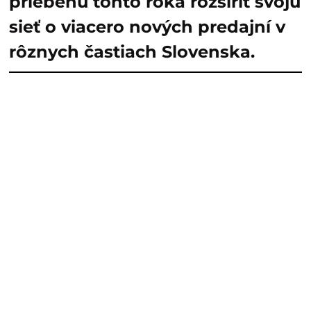
priebehu tohto roka rozšíriť svoju
sieť o viacero nových predajní v
rôznych častiach Slovenska.