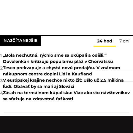
NAJČÍTANEJŠIE
24 hod
7 dní
„Bola nechutná, rýchlo sme sa okúpali a odišli.“
1
Dovolenkári kritizujú populárnu pláž v Chorvátsku
Tesco prekvapuje a chystá novú predajňu. V známom
2
nákupnom centre doplní Lidl a Kaufland
V európskej krajine nechce nikto žiť: Ušlo už 2,5 milióna
3
ľudí. Obávať by sa mali aj Slováci
Zásah na termálnom kúpalisku: Viac ako sto návštevníkov
4
sa sťažuje na zdravotné ťažkosti