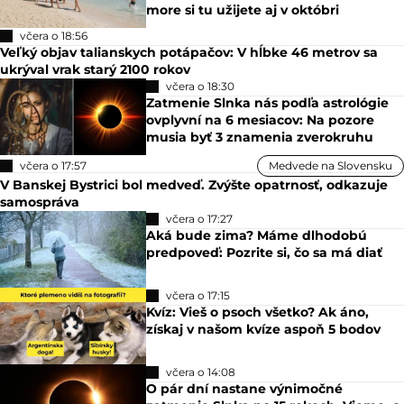
more si tu užijete aj v októbri
včera o 18:56
Veľký objav talianskych potápačov: V hĺbke 46 metrov sa
ukrýval vrak starý 2100 rokov
včera o 18:30
Zatmenie Slnka nás podľa astrológie
ovplyvní na 6 mesiacov: Na pozore
musia byť 3 znamenia zverokruhu
včera o 17:57
Medvede na Slovensku
V Banskej Bystrici bol medveď. Zvýšte opatrnosť, odkazuje
samospráva
včera o 17:27
Aká bude zima? Máme dlhodobú
predpoveď: Pozrite si, čo sa má diať
včera o 17:15
Kvíz: Vieš o psoch všetko? Ak áno,
získaj v našom kvíze aspoň 5 bodov
včera o 14:08
O pár dní nastane výnimočné