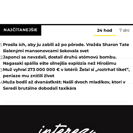
NAJČÍTANEJŠIE
24 hod
7 dní
Prosila ich, aby ju zabili až po pôrode. Vražda Sharon Tate
1
šialenými mansonovcami šokovala svet
Japonci sa nevzdali, dostali druhú atómovú bombu.
2
Nagasaki spálila ešte silnejšia explózia než Hirošimu
Muž vyhral 273 000 000 € v lotérii: Želal si „roztrhať tiket“,
3
peniaze mu zničili život
Muža bodli až dvanásťkrát: Našli dvoch mladíkov, ktorí v
4
Seredi brutálne dobodali taxikára