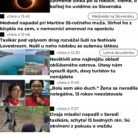
zatmenie Slnka po 15 rokoch. Vieme, o
koľkej ho uvidíme zo Slovenska
včera o 13:45
Medvede na Slovensku
Medveď napadol pri Martine 55-ročného muža. Strhol ho z
bicykla na zem, v nemocnici smeroval na operáciu
včera o 12:46
Taxikár pod vplyvom drog rozvážal ľudí na festivale
Lovestream. Našli u neho nádobu so sušenou látkou
včera o 12:30
Letná dovolenka
Navštívili sme najkrajšiu oblasť
obľúbeného ostrova. Útesy nám
vyrazili dych, davy turistov tu
nenájdete
včera o 11:40
„Bola som ako duch.“ Žena sa narodila
nelegálne, 13 rokov neexistovala
včera o 11:27
Dvaja mladíci napadli v Seredi
taxikára, schytal 13 bodných rán. Sú
obvinení z pokusu o vraždu