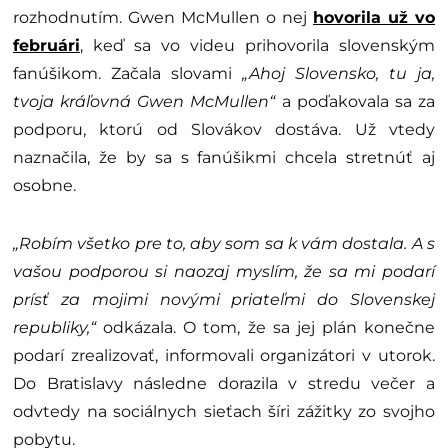
rozhodnutím. Gwen McMullen o nej
hovorila už vo
februári
, keď sa vo videu prihovorila slovenským
fanúšikom. Začala slovami
„Ahoj Slovensko, tu ja,
tvoja kráľovná Gwen McMullen“
a poďakovala sa za
podporu, ktorú od Slovákov dostáva. Už vtedy
naznačila, že by sa s fanúšikmi chcela stretnúť aj
osobne.
„Robím všetko pre to, aby som sa k vám dostala. A s
vašou podporou si naozaj myslím, že sa mi podarí
prísť za mojimi novými priateľmi do Slovenskej
republiky,“
odkázala. O tom, že sa jej plán konečne
podarí zrealizovať, informovali organizátori v utorok.
Do Bratislavy následne dorazila v stredu večer a
odvtedy na sociálnych sieťach šíri zážitky zo svojho
pobytu.