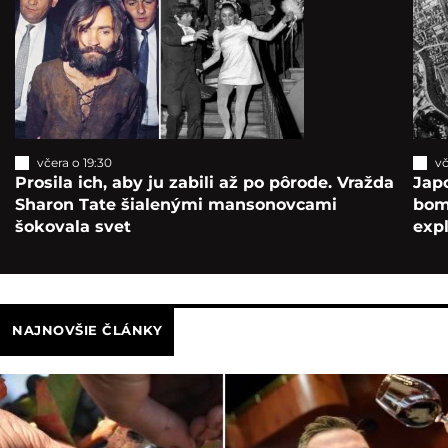
včera o 19:30
vč
Prosila ich, aby ju zabili až po pôrode. Vražda
Japo
Sharon Tate šialenými mansonovcami
bomb
šokovala svet
exp
NAJNOVŠIE ČLÁNKY