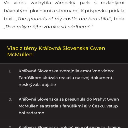
Vo videu zachytila zámocký park s rozľahlými
trávnatými plochami a stromami. K príspevku pridala
text:
„The grounds of my castle are beautiful“
, teda
„Pozemky môjho zámku sú nádherné.“
Viac z témy Kráľovná Slovenska Gwen
McMullen:
Kráľovná Slovenska zverejnila emotívne video:
1.
Fanúšikom ukázala reakciu na svoj dokument,
neskrývala dojatie
Kráľovná Slovenska sa presunula do Prahy: Gwen
2.
McMullen sa stretla s fanúšikmi aj v Česku, vstup
bol zadarmo
Kráľovná Slovenska pokračuje v objavovaní krajiny:
3.