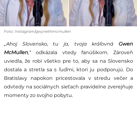
Foto: Instagram/gwynethmcmullen
„Ahoj Slovensko, tu ja, tvoja kráľovná
Gwen
McMullen
,“
odkázala vtedy fanúšikom. Zároveň
uviedla, že robí všetko pre to, aby sa na Slovensko
dostala a stretla sa s ľuďmi, ktorí ju podporujú. Do
Bratislavy napokon pricestovala v stredu večer a
odvtedy na sociálnych sieťach pravidelne zverejňuje
momenty zo svojho pobytu.