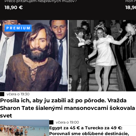
Prečo priťahujem nesprávnych mužov?
Hon n
18,90 €
18,9
včera o 19:30
Prosila ich, aby ju zabili až po pôrode. Vražda
Sharon Tate šialenými mansonovcami šokovala
svet
včera o 19:00
Egypt za 45 € a Turecko za 49 €:
Porovnali sme obľúbené destinácie,