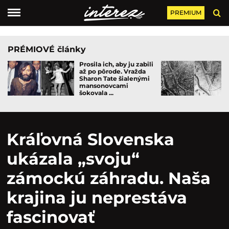
PREMIUM
PRÉMIOVÉ články
Prosila ich, aby ju zabili
až po pôrode. Vražda
Sharon Tate šialenými
mansonovcami
šokovala ...
Kráľovná Slovenska
ukázala „svoju“
zámockú záhradu. Naša
krajina ju neprestáva
fascinovať