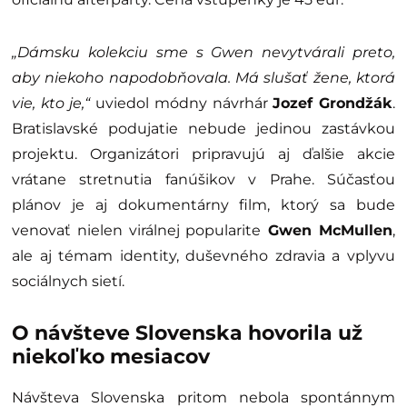
„Dámsku kolekciu sme s Gwen nevytvárali preto,
aby niekoho napodobňovala. Má slušať žene, ktorá
vie, kto je,“
uviedol módny návrhár
Jozef Grondžák
.
Bratislavské podujatie nebude jedinou zastávkou
projektu. Organizátori pripravujú aj ďalšie akcie
vrátane stretnutia fanúšikov v Prahe. Súčasťou
plánov je aj dokumentárny film, ktorý sa bude
venovať nielen virálnej popularite
Gwen McMullen
,
ale aj témam identity, duševného zdravia a vplyvu
sociálnych sietí.
O návšteve Slovenska hovorila už
niekoľko mesiacov
Návšteva Slovenska pritom nebola spontánnym