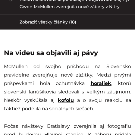
Gwen McMullen zverejnila nové zábery z Nitry
Zobraziť všetky články (18)
Na videu sa objavili aj pávy
McMullen od svojho príchodu na Slovensko
pravidelne zverejňuje nové zážitky. Medzi prvými
príspevkami bola ochutnávka
horaliek
, ktorú
slovenskí fanúšikovia sledovali s veľkým záujmom.
Neskôr vyskúšala aj
kofolu
a o svoju reakciu sa
taktiež podelila na sociálnych sieťach.
Počas návštevy Bratislavy zverejnila aj fotografiu
pred budovou Hlavnej stanice. K záberu pridala