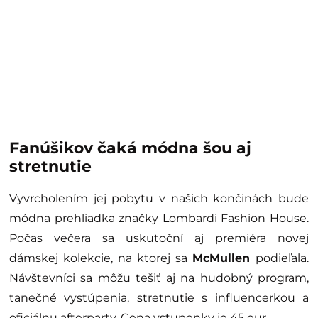
Fanúšikov čaká módna šou aj
stretnutie
Vyvrcholením jej pobytu v našich končinách bude
módna prehliadka značky Lombardi Fashion House.
Počas večera sa uskutoční aj premiéra novej
dámskej kolekcie, na ktorej sa
McMullen
podieľala.
Návštevníci sa môžu tešiť aj na hudobný program,
tanečné vystúpenia, stretnutie s influencerkou a
oficiálnu afterparty. Cena vstupenky je 45 eur.