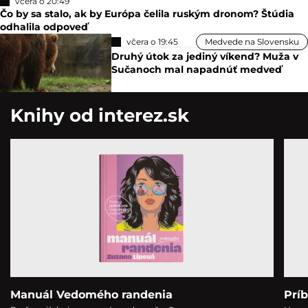
včera o 20:49
Čo by sa stalo, ak by Európa čelila ruským dronom? Štúdia
odhalila odpoveď
včera o 19:45
Medvede na Slovensku
Druhý útok za jediný víkend? Muža v
Sučanoch mal napadnúť medveď
Knihy od interez.sk
Manuál Vedomého randenia
Prí