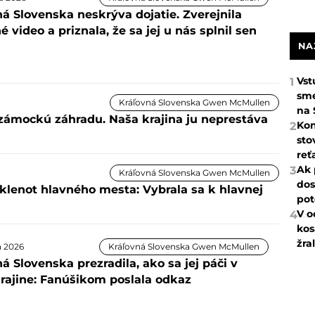
ná Slovenska neskrýva dojatie. Zverejnila
 video a priznala, že sa jej u nás splnil sen
NA
Vst
1
sme
Kráľovná Slovenska Gwen McMullen
na 
zámockú záhradu. Naša krajina ju neprestáva
Kon
2
sto
reť
Ak 
3
Kráľovná Slovenska Gwen McMullen
dos
klenot hlavného mesta: Vybrala sa k hlavnej
pot
V o
4
kos
žra
na 2026
Kráľovná Slovenska Gwen McMullen
á Slovenska prezradila, ako sa jej páči v
krajine: Fanúšikom poslala odkaz