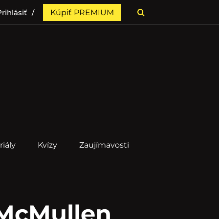
rihlásiť
Kúpiť PREMIUM
riály
Kvízy
Zaujímavosti
 McMullen