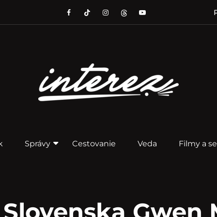
P
k
Správy
Cestovanie
Veda
Filmy a se
 Slovenska Gwen