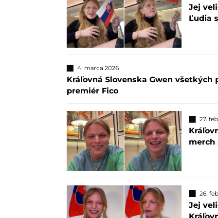
Jej vel
Ľudia s
4. marca 2026
Kráľovná Slovenska Gwen všetkých pr
premiér Fico
27. fe
Kráľov
merch 
26. fe
Jej vel
Kráľovn