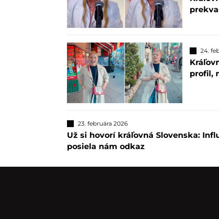
prekva
24. fe
Kráľovn
profil,
23. februára 2026
Už si hovorí kráľovná Slovenska: Infl
posiela nám odkaz