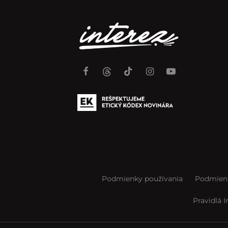
Podmienky používania
Podmienk
Pravidlá 