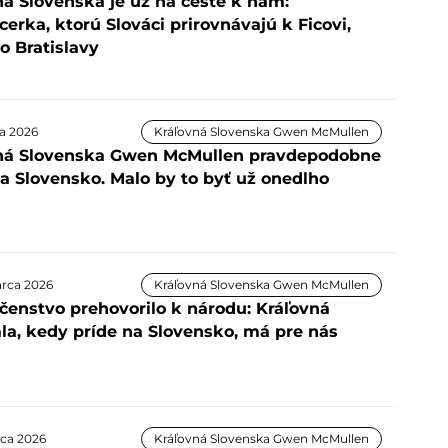
ná Slovenska je už na ceste k nám:
cerka, ktorú Slováci prirovnávajú k Ficovi,
o Bratislavy
a 2026
Kráľovná Slovenska Gwen McMullen
ná Slovenska Gwen McMullen pravdepodobne
na Slovensko. Malo by to byť už onedlho
arca 2026
Kráľovná Slovenska Gwen McMullen
ičenstvo prehovorilo k národu: Kráľovná
la, kedy príde na Slovensko, má pre nás
rca 2026
Kráľovná Slovenska Gwen McMullen