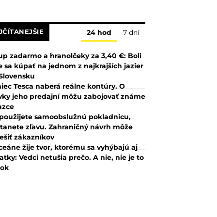
JČÍTANEJŠIE
24 hod
7 dní
up zadarmo a hranolčeky za 3,40 €: Boli
 sa kúpať na jednom z najkrajších jazier
Slovensku
iec Tesca naberá reálne kontúry. O
vky jeho predajní môžu zabojovať známe
azce
použijete samoobslužnú pokladnicu,
tanete zľavu. Zahraničný návrh môže
ešiť zákazníkov
ceáne žije tvor, ktorému sa vyhýbajú aj
atky: Vedci netušia prečo. A nie, nie je to
lok