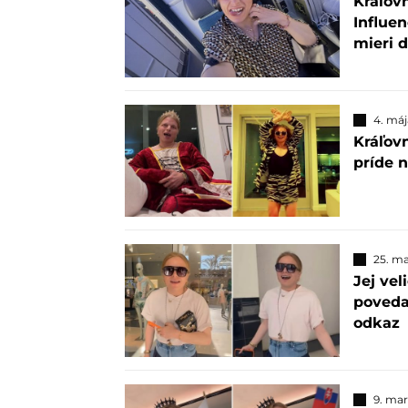
Kráľov
Influen
mieri d
4. máj
Kráľov
príde 
25. m
Jej vel
poveda
odkaz
9. ma