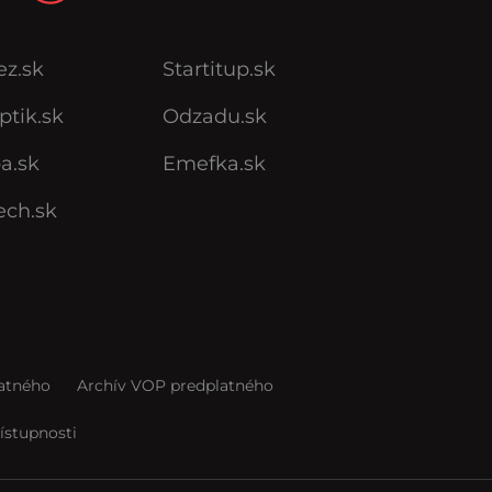
ez.sk
Startitup.sk
ptik.sk
Odzadu.sk
a.sk
Emefka.sk
ech.sk
atného
Archív VOP predplatného
ístupnosti