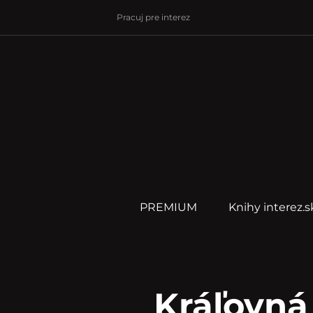
Pracuj pre interez
PREMIUM
Knihy interez.s
Kráľovná