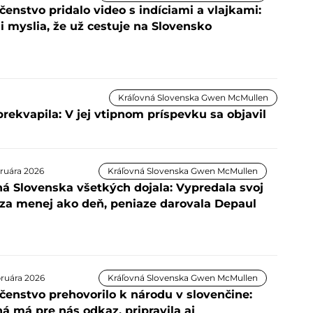
ičenstvo pridalo video s indíciami a vlajkami:
i myslia, že už cestuje na Slovensko
Kráľovná Slovenska Gwen McMullen
ekvapila: V jej vtipnom príspevku sa objavil
bruára 2026
Kráľovná Slovenska Gwen McMullen
ná Slovenska všetkých dojala: Vypredala svoj
za menej ako deň, peniaze darovala Depaul
bruára 2026
Kráľovná Slovenska Gwen McMullen
ičenstvo prehovorilo k národu v slovenčine:
á má pre nás odkaz, pripravila aj