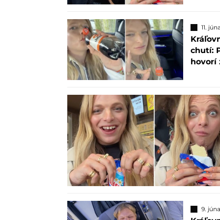
11. jú
Kráľov
chutí: 
hovorí
9. jún