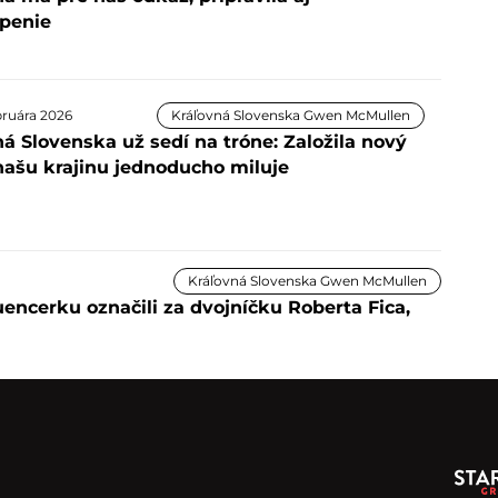
penie
bruára 2026
Kráľovná Slovenska Gwen McMullen
á Slovenska už sedí na tróne: Založila nový
 našu krajinu jednoducho miluje
Kráľovná Slovenska Gwen McMullen
uencerku označili za dvojníčku Roberta Fica,