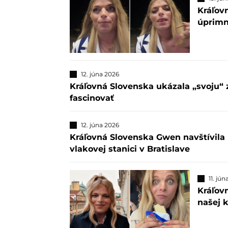
Kráľov
úprimné
12. júna 2026
Kráľovná Slovenska ukázala „svoju“ 
fascinovať
12. júna 2026
Kráľovná Slovenska Gwen navštívila 
vlakovej stanici v Bratislave
11. jú
Kráľovn
našej 