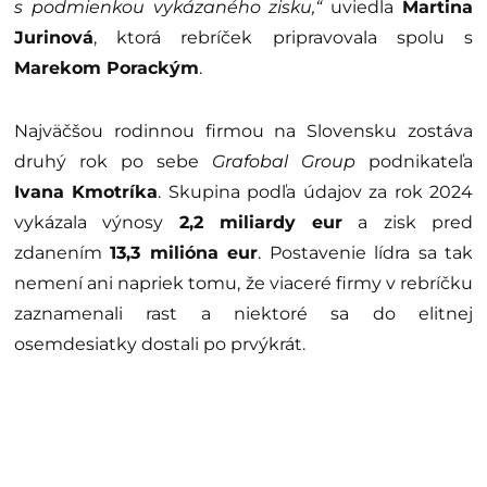
s podmienkou vykázaného zisku,“
uviedla
Martina
Jurinová
, ktorá rebríček pripravovala spolu s
Marekom Porackým
.
Najväčšou rodinnou firmou na Slovensku zostáva
druhý rok po sebe
Grafobal Group
podnikateľa
Ivana Kmotríka
. Skupina podľa údajov za rok 2024
vykázala výnosy
2,2 miliardy eur
a zisk pred
zdanením
13,3 milióna eur
. Postavenie lídra sa tak
nemení ani napriek tomu, že viaceré firmy v rebríčku
zaznamenali rast a niektoré sa do elitnej
osemdesiatky dostali po prvýkrát.