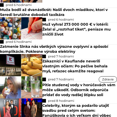
pred 6 hodinami
Muža bodli až dvanásťkrát: Našli dvoch mladíkov, ktorí v
Seredi brutálne dobodali taxikára
pred 6 hodinami
Muž vyhral 273 000 000 € v lotérii:
Želal si „roztrhať tiket“, peniaze mu
zničili život
pred 6 hodinami
Zatmenie Slnka nás všetkých výrazne ovplyvní a spôsobí
komplikácie. Poklesne výroba elektriny
pred 7 hodinami
Zákazníci v Kauflande neverili
vlastným očiam: Po pečive behala
myš, reťazec okamžite reagoval
pred 7 hodinami
Zdravie
Pitie studenej vody v horúčavách vám
môže uškodiť. Odborník odporúča
pridať do vody radšej štipku soli
pred 8 hodinami
Celebrity, ktorým sa podarilo utajiť
svadbu pred celým svetom:
Fanúšikovia o ich veľkom dni vôbec