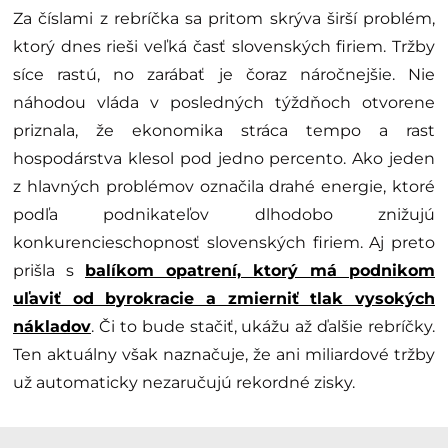
Za číslami z rebríčka sa pritom skrýva širší problém,
ktorý dnes rieši veľká časť slovenských firiem. Tržby
síce rastú, no zarábať je čoraz náročnejšie. Nie
náhodou vláda v posledných týždňoch otvorene
priznala, že ekonomika stráca tempo a rast
hospodárstva klesol pod jedno percento. Ako jeden
z hlavných problémov označila drahé energie, ktoré
podľa podnikateľov dlhodobo znižujú
konkurencieschopnosť slovenských firiem. Aj preto
prišla s
balíkom opatrení, ktorý má podnikom
uľaviť od byrokracie a zmierniť tlak vysokých
nákladov
. Či to bude stačiť, ukážu až ďalšie rebríčky.
Ten aktuálny však naznačuje, že ani miliardové tržby
už automaticky nezaručujú rekordné zisky.