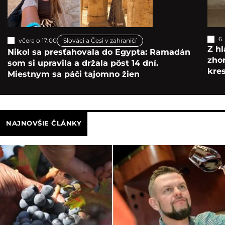
6.
včera o 17:00
Slováci a Česi v zahraničí
Z hl
Nikol sa presťahovala do Egypta: Ramadán
zho
som si upravila a držala pôst 14 dní.
kre
Miestnym sa páči tajomno žien
NAJNOVŠIE ČLÁNKY