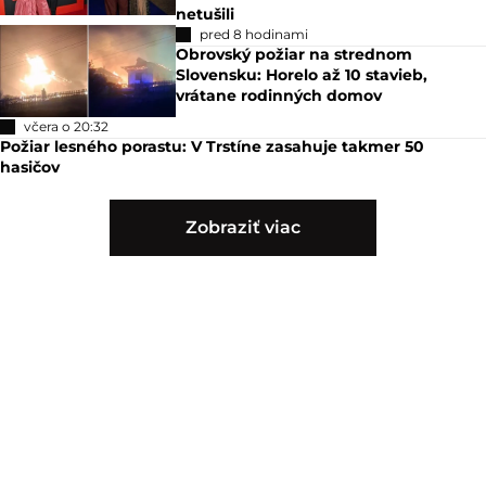
netušili
pred 8 hodinami
Obrovský požiar na strednom
Slovensku: Horelo až 10 stavieb,
vrátane rodinných domov
včera o 20:32
Požiar lesného porastu: V Trstíne zasahuje takmer 50
hasičov
Zobraziť viac