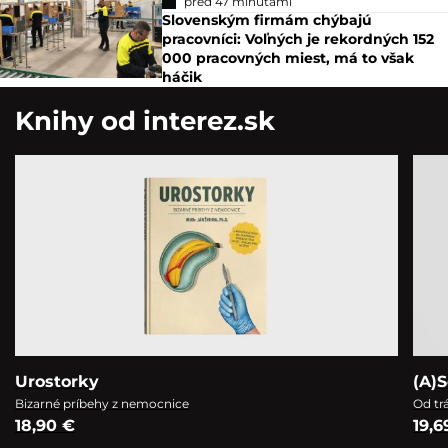
pred 47 minútami
Slovenským firmám chýbajú
pracovníci: Voľných je rekordných 152
000 pracovných miest, má to však
háčik
Knihy od interez.sk
Urostorky
(A)S
Bizarné príbehy z nemocnice
Od tr
18,90 €
19,6