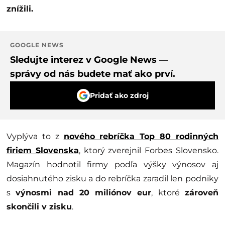
znížili.
GOOGLE NEWS
Sledujte interez v Google News —
správy od nás budete mať ako prví.
Pridať ako zdroj
Vyplýva to z
nového rebríčka Top 80 rodinných
firiem Slovenska
, ktorý zverejnil Forbes Slovensko.
Magazín hodnotil firmy podľa výšky výnosov aj
dosiahnutého zisku a do rebríčka zaradil len podniky
s
výnosmi nad 20 miliónov eur
, ktoré
zároveň
skončili v zisku
.