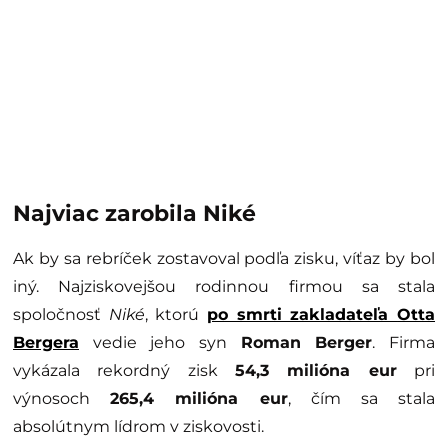
Najviac zarobila Niké
Ak by sa rebríček zostavoval podľa zisku, víťaz by bol
iný. Najziskovejšou rodinnou firmou sa stala
spoločnosť
Niké
, ktorú
po smrti zakladateľa
Otta
Bergera
vedie jeho syn
Roman Berger
. Firma
vykázala rekordný zisk
54,3 milióna eur
pri
výnosoch
265,4 milióna eur
, čím sa stala
absolútnym lídrom v ziskovosti.