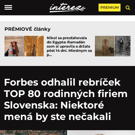
PREMIUM
PRÉMIOVÉ články
Nikol sa presťahovala
do Egypta: Ramadán
som si upravila a držala
pôst 14 dní. Miestnym sa
p...
Forbes odhalil rebríček
TOP 80 rodinných firiem
Slovenska: Niektoré
mená by ste nečakali