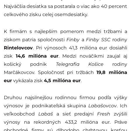
Najväčšia desiatka sa postarala o viac ako 40 percent
celkového zisku celej osemdesiatky.
K firmám s najlepším pomerom medzi tržbami a
ziskom patria spoločnosti
Finby
a
Finby SSC
rodiny
Rintelovcov
. Pri výnosoch 41,3 milióna eur dosiahli
zisk
14,6 milióna eur
. Medzi nováčikmi zaujal aj
košický podnik
Telegrafia Košice
rodiny
Marčákovcov. Spoločnosť pri tržbách
19,8 milióna
eur
vykázala zisk
4,5 milióna eur
.
Druhou najsilnejšou rodinnou firmou podľa výšky
výnosov je podnikateľská skupina
Labašovcov
. Ich
veľkoobchod
Labaš
a sieť predajní
Fresh
zvýšili
výnosy na rekordných 433,2 milióna eur. Práve
obchodné firmy sú dlhodobo chrbtovou kosťou