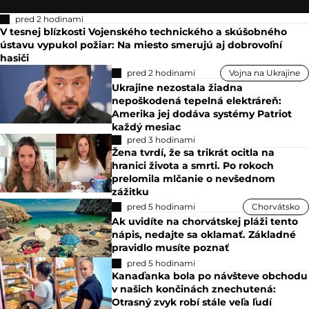
pred 2 hodinami
V tesnej blízkosti Vojenského technického a skúšobného
ústavu vypukol požiar: Na miesto smerujú aj dobrovoľní
hasiči
pred 2 hodinami
Vojna na Ukrajine
Ukrajine nezostala žiadna
nepoškodená tepelná elektráreň:
Amerika jej dodáva systémy Patriot
každý mesiac
pred 3 hodinami
Žena tvrdí, že sa trikrát ocitla na
hranici života a smrti. Po rokoch
prelomila mlčanie o nevšednom
zážitku
pred 5 hodinami
Chorvátsko
Ak uvidíte na chorvátskej pláži tento
nápis, nedajte sa oklamať. Základné
pravidlo musíte poznať
pred 5 hodinami
Kanaďanka bola po návšteve obchodu
v našich končinách znechutená:
Otrasný zvyk robí stále veľa ľudí