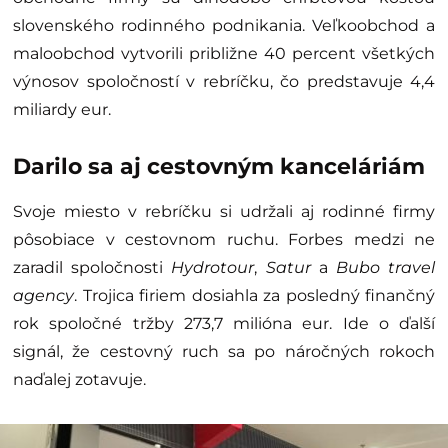
slovenského rodinného podnikania. Veľkoobchod a
maloobchod vytvorili približne 40 percent všetkých
výnosov spoločností v rebríčku, čo predstavuje 4,4
miliardy eur.
Darilo sa aj cestovným kanceláriám
Svoje miesto v rebríčku si udržali aj rodinné firmy
pôsobiace v cestovnom ruchu. Forbes medzi ne
zaradil spoločnosti
Hydrotour
,
Satur
a
Bubo travel
agency
. Trojica firiem dosiahla za posledný finančný
rok spoločné tržby 273,7 milióna eur. Ide o ďalší
signál, že cestovný ruch sa po náročných rokoch
naďalej zotavuje.