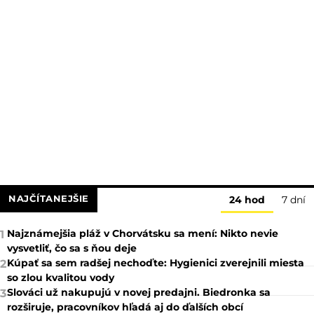
NAJČÍTANEJŠIE
24 hod
7 dní
Najznámejšia pláž v Chorvátsku sa mení: Nikto nevie
1
vysvetliť, čo sa s ňou deje
Kúpať sa sem radšej nechoďte: Hygienici zverejnili miesta
2
so zlou kvalitou vody
Slováci už nakupujú v novej predajni. Biedronka sa
3
rozširuje, pracovníkov hľadá aj do ďalších obcí