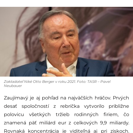
Zakladateľ Niké Otto Berger v roku 2021. Foto: TASR – Pavel
Neubauer
Zaujímavý je aj pohľad na najväčších hráčov. Prvých
desať spoločností z rebríčka vytvorilo približne
polovicu všetkých tržieb rodinných firiem, čo
znamená päť miliárd eur z celkových 9,9 miliardy.
Rovnaká koncentrácia je viditeľná aj pri ziskoch.