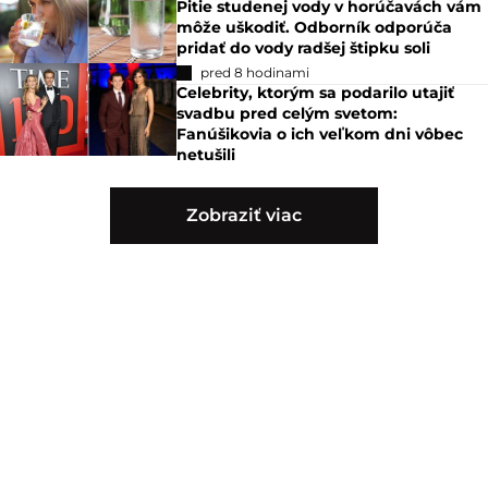
Pitie studenej vody v horúčavách vám
môže uškodiť. Odborník odporúča
pridať do vody radšej štipku soli
pred 8 hodinami
Celebrity, ktorým sa podarilo utajiť
svadbu pred celým svetom:
Fanúšikovia o ich veľkom dni vôbec
netušili
Zobraziť viac