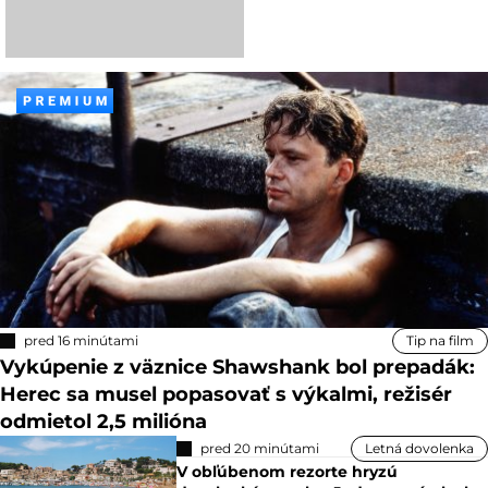
pred 16 minútami
Tip na film
Vykúpenie z väznice Shawshank bol prepadák:
Herec sa musel popasovať s výkalmi, režisér
odmietol 2,5 milióna
pred 20 minútami
Letná dovolenka
V obľúbenom rezorte hryzú