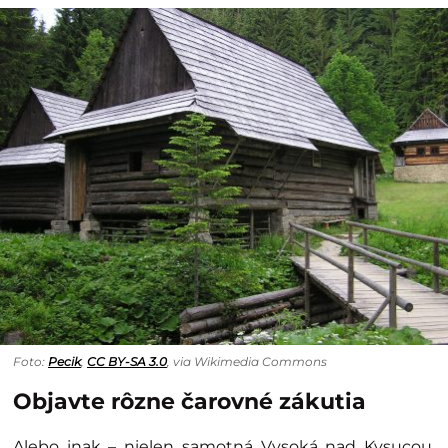
Foto:
Pecik
,
CC BY-SA 3.0
, via Wikimedia Commons
Objavte rôzne čarovné zákutia
Alebo inak – nielen samotná Vysoká nad Kysucou,