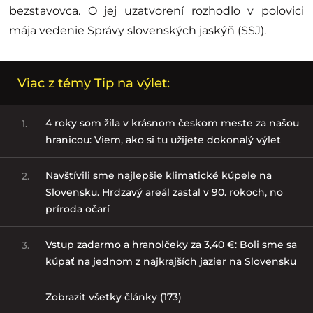
bezstavovca. O jej uzatvorení rozhodlo v polovici
mája vedenie Správy slovenských jaskýň (SSJ).
Viac z témy Tip na výlet:
4 roky som žila v krásnom českom meste za našou
1.
hranicou: Viem, ako si tu užijete dokonalý výlet
Navštívili sme najlepšie klimatické kúpele na
2.
Slovensku. Hrdzavý areál zastal v 90. rokoch, no
príroda očarí
Vstup zadarmo a hranolčeky za 3,40 €: Boli sme sa
3.
kúpať na jednom z najkrajších jazier na Slovensku
Zobraziť všetky články (173)