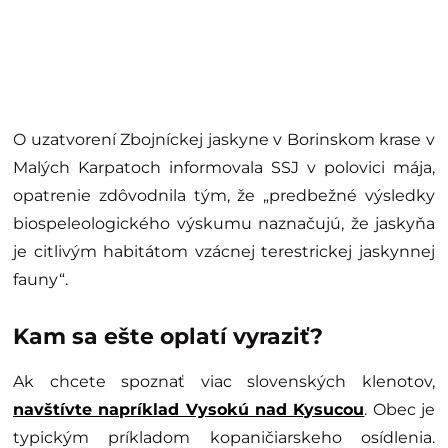
O uzatvorení Zbojníckej jaskyne v Borinskom krase v
Malých Karpatoch informovala SSJ v polovici mája,
opatrenie zdôvodnila tým, že „predbežné výsledky
biospeleologického výskumu naznačujú, že jaskyňa
je citlivým habitátom vzácnej terestrickej jaskynnej
fauny“.
Kam sa ešte oplatí vyraziť?
Ak chcete spoznať viac slovenských klenotov,
navštívte napríklad Vysokú nad Kysucou
. Obec je
typickým príkladom kopaničiarskeho osídlenia.