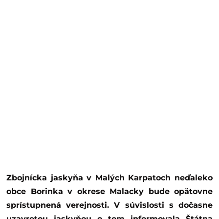
Zbojnícka jaskyňa v Malých Karpatoch neďaleko
obce Borinka v okrese Malacky bude opätovne
sprístupnená verejnosti. V súvislosti s dočasne
uzavretou jaskyňou o tom informovala Štátna