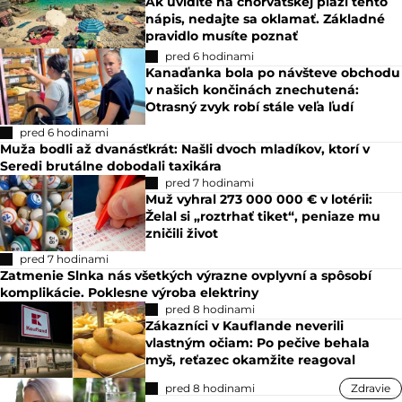
Ak uvidíte na chorvátskej pláži tento
nápis, nedajte sa oklamať. Základné
pravidlo musíte poznať
pred 6 hodinami
Kanaďanka bola po návšteve obchodu
v našich končinách znechutená:
Otrasný zvyk robí stále veľa ľudí
pred 6 hodinami
Muža bodli až dvanásťkrát: Našli dvoch mladíkov, ktorí v
Seredi brutálne dobodali taxikára
pred 7 hodinami
Muž vyhral 273 000 000 € v lotérii:
Želal si „roztrhať tiket“, peniaze mu
zničili život
pred 7 hodinami
Zatmenie Slnka nás všetkých výrazne ovplyvní a spôsobí
komplikácie. Poklesne výroba elektriny
pred 8 hodinami
Zákazníci v Kauflande neverili
vlastným očiam: Po pečive behala
myš, reťazec okamžite reagoval
pred 8 hodinami
Zdravie