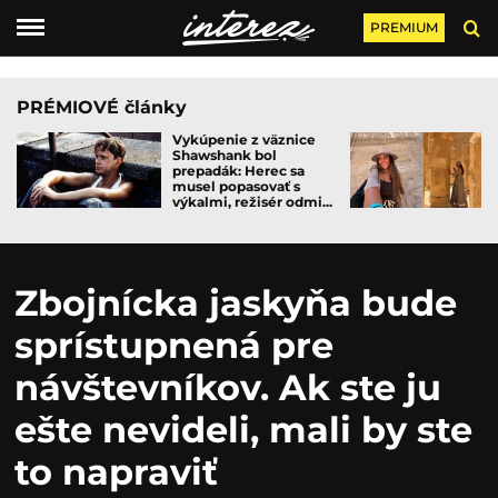
PREMIUM
PRÉMIOVÉ články
Vykúpenie z väznice
Shawshank bol
prepadák: Herec sa
musel popasovať s
výkalmi, režisér odmi...
Zbojnícka jaskyňa bude
sprístupnená pre
návštevníkov. Ak ste ju
ešte nevideli, mali by ste
to napraviť