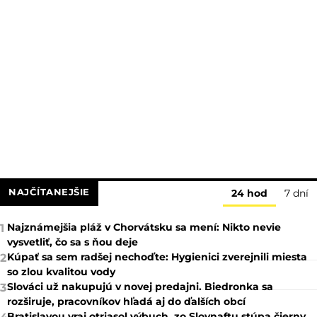
NAJČÍTANEJŠIE
24 hod
7 dní
Najznámejšia pláž v Chorvátsku sa mení: Nikto nevie
1
vysvetliť, čo sa s ňou deje
Kúpať sa sem radšej nechoďte: Hygienici zverejnili miesta
2
so zlou kvalitou vody
Slováci už nakupujú v novej predajni. Biedronka sa
3
rozširuje, pracovníkov hľadá aj do ďalších obcí
Bratislavou vraj otriasol výbuch, zo Slovnaftu stúpa čierny