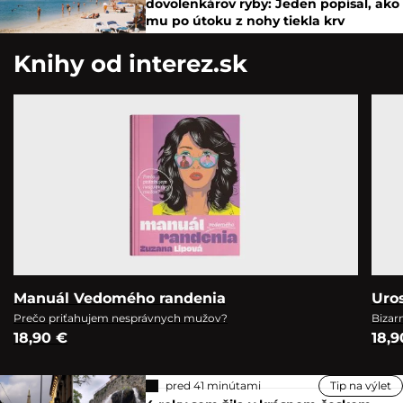
dovolenkárov ryby: Jeden popísal, ako
mu po útoku z nohy tiekla krv
Knihy od interez.sk
Manuál Vedomého randenia
Uro
Prečo priťahujem nesprávnych mužov?
Bizar
18,90 €
18,9
pred 41 minútami
Tip na výlet