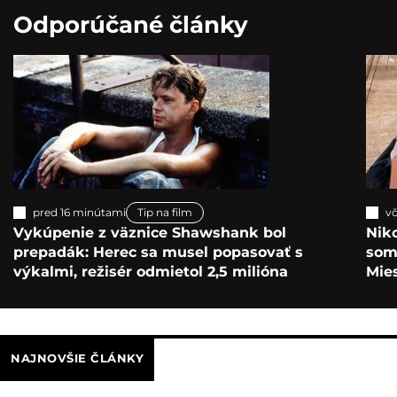
Odporúčané články
pred 16 minútami
Tip na film
vč
Vykúpenie z väznice Shawshank bol
Nik
prepadák: Herec sa musel popasovať s
som 
výkalmi, režisér odmietol 2,5 milióna
Mie
NAJNOVŠIE ČLÁNKY