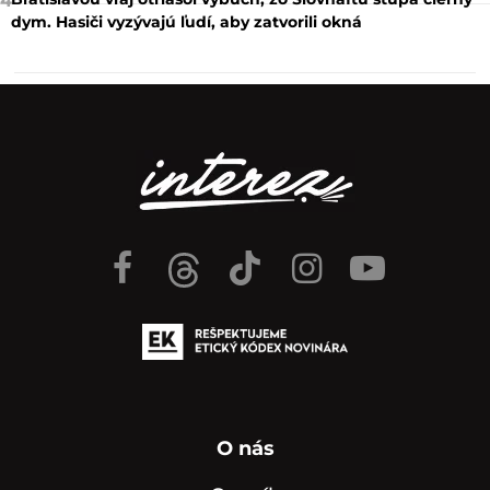
4
dym. Hasiči vyzývajú ľudí, aby zatvorili okná
O nás