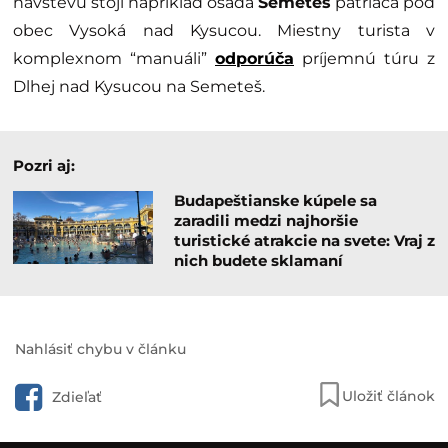
návštevu stojí napríklad osada
Semeteš
patriaca pod
obec Vysoká nad Kysucou. Miestny turista v
komplexnom “manuáli”
odporúča
príjemnú túru z
Dlhej nad Kysucou na Semeteš.
Pozri aj:
Budapeštianske kúpele sa
zaradili medzi najhoršie
turistické atrakcie na svete: Vraj z
nich budete sklamaní
Nahlásiť chybu v článku
Uložiť článok
Zdieľať