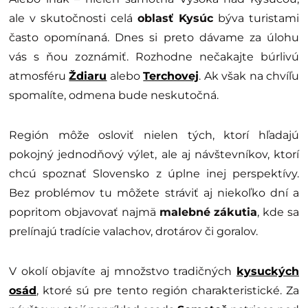
ale v skutočnosti celá
oblasť Kysúc
býva turistami
často opomínaná. Dnes si preto dávame za úlohu
vás s ňou zoznámiť. Rozhodne nečakajte búrlivú
atmosféru
Ždiaru
alebo
Terchovej
. Ak však na chvíľu
spomalíte, odmena bude neskutočná.
Región môže osloviť nielen tých, ktorí hľadajú
pokojný jednodňový výlet, ale aj návštevníkov, ktorí
chcú spoznať Slovensko z úplne inej perspektívy.
Bez problémov tu môžete stráviť aj niekoľko dní a
popritom objavovať najmä
malebné zákutia
, kde sa
prelínajú tradície valachov, drotárov či goralov.
V okolí objavíte aj množstvo tradičných
kysuckých
osád
, ktoré sú pre tento región charakteristické. Za