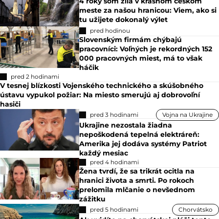
4 roky som žila v krásnom českom
meste za našou hranicou: Viem, ako si
tu užijete dokonalý výlet
pred hodinou
Slovenským firmám chýbajú
pracovníci: Voľných je rekordných 152
000 pracovných miest, má to však
háčik
pred 2 hodinami
V tesnej blízkosti Vojenského technického a skúšobného
ústavu vypukol požiar: Na miesto smerujú aj dobrovoľní
hasiči
pred 3 hodinami
Vojna na Ukrajine
Ukrajine nezostala žiadna
nepoškodená tepelná elektráreň:
Amerika jej dodáva systémy Patriot
každý mesiac
pred 4 hodinami
Žena tvrdí, že sa trikrát ocitla na
hranici života a smrti. Po rokoch
prelomila mlčanie o nevšednom
zážitku
pred 5 hodinami
Chorvátsko