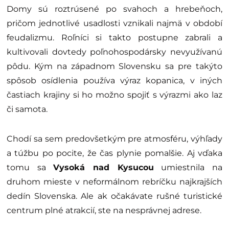
Domy sú roztrúsené po svahoch a hrebeňoch,
pričom jednotlivé usadlosti vznikali najmä v období
feudalizmu. Roľníci si takto postupne zabrali a
kultivovali dovtedy poľnohospodársky nevyužívanú
pôdu. Kým na západnom Slovensku sa pre takýto
spôsob osídlenia používa výraz kopanica, v iných
častiach krajiny si ho možno spojiť s výrazmi ako laz
či samota.
Chodí sa sem predovšetkým pre atmosféru, výhľady
a túžbu po pocite, že čas plynie pomalšie. Aj vďaka
tomu sa
Vysoká nad Kysucou
umiestnila na
druhom mieste v neformálnom rebríčku najkrajších
dedín Slovenska. Ale ak očakávate rušné turistické
centrum plné atrakcií, ste na nesprávnej adrese.