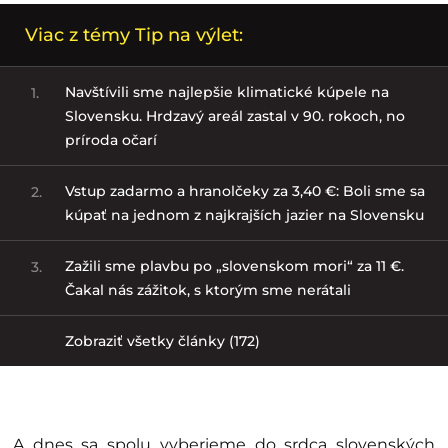
Viac z témy Tip na výlet:
Navštívili sme najlepšie klimatické kúpele na
1.
Slovensku. Hrdzavý areál zastal v 90. rokoch, no
príroda očarí
Vstup zadarmo a hranolčeky za 3,40 €: Boli sme sa
2.
kúpať na jednom z najkrajších jazier na Slovensku
Zažili sme plavbu po „slovenskom mori“ za 11 €.
3.
Čakal nás zážitok, s ktorým sme nerátali
Zobraziť všetky články (172)
A dnes sa spolu vyberieme do srdca slovenských