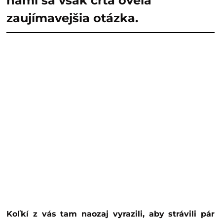
nami sa však črtá oveľa
zaujímavejšia otázka.
Koľkí z vás tam naozaj vyrazili, aby strávili pár