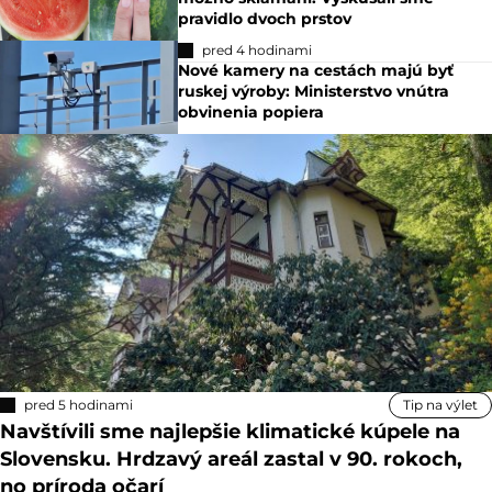
pravidlo dvoch prstov
pred 4 hodinami
Nové kamery na cestách majú byť
ruskej výroby: Ministerstvo vnútra
obvinenia popiera
pred 5 hodinami
Tip na výlet
Navštívili sme najlepšie klimatické kúpele na
Slovensku. Hrdzavý areál zastal v 90. rokoch,
no príroda očarí