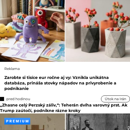
Reklama
Zarobte si tisíce eur ročne aj vy: Vznikla unikátna
databáza, prináša stovky nápadov na privyrobenie a
podnikanie
pred hodinou
Útok na Irán
„Zhasne celý Perzský záliv,“: Teherán dvíha varovný prst. Ak
Trump zaútočí, podnikne rázne kroky