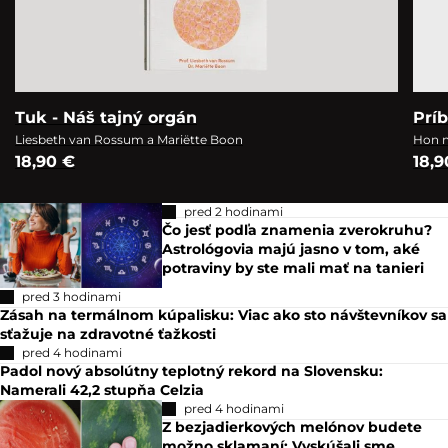
Tuk - Náš tajný orgán
Prí
Liesbeth van Rossum a Mariëtte Boon
Hon n
18,90 €
18,9
pred 2 hodinami
Čo jesť podľa znamenia zverokruhu?
Astrológovia majú jasno v tom, aké
potraviny by ste mali mať na tanieri
pred 3 hodinami
Zásah na termálnom kúpalisku: Viac ako sto návštevníkov sa
sťažuje na zdravotné ťažkosti
pred 4 hodinami
Padol nový absolútny teplotný rekord na Slovensku:
Namerali 42,2 stupňa Celzia
pred 4 hodinami
Z bezjadierkových melónov budete
možno sklamaní: Vyskúšali sme