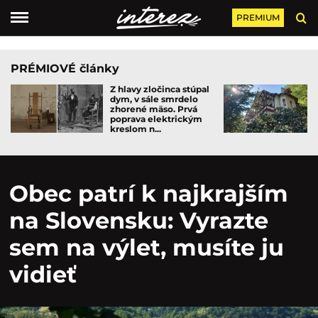
PREMIUM
PRÉMIOVÉ články
Z hlavy zločinca stúpal
dym, v sále smrdelo
zhorené mäso. Prvá
poprava elektrickým
kreslom n...
Obec patrí k najkrajším
na Slovensku: Vyrazte
sem na výlet, musíte ju
vidieť