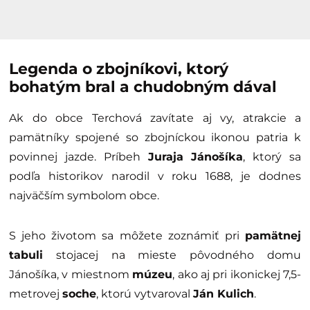
Legenda o zbojníkovi, ktorý
bohatým bral a chudobným dával
Ak do obce Terchová zavítate aj vy, atrakcie a
pamätníky spojené so zbojníckou ikonou patria k
povinnej jazde. Príbeh
Juraja Jánošíka
, ktorý sa
podľa historikov narodil v roku 1688, je dodnes
najväčším symbolom obce.
S jeho životom sa môžete zoznámiť pri
pamätnej
tabuli
stojacej na mieste pôvodného domu
Jánošíka, v miestnom
múzeu
, ako aj pri ikonickej 7,5-
metrovej
soche
, ktorú vytvaroval
Ján Kulich
.