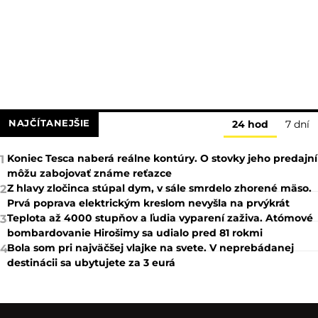
NAJČÍTANEJŠIE
24 hod
7 dní
Koniec Tesca naberá reálne kontúry. O stovky jeho predajní
1
môžu zabojovať známe reťazce
Z hlavy zločinca stúpal dym, v sále smrdelo zhorené mäso.
2
Prvá poprava elektrickým kreslom nevyšla na prvýkrát
Teplota až 4000 stupňov a ľudia vyparení zaživa. Atómové
3
bombardovanie Hirošimy sa udialo pred 81 rokmi
Bola som pri najväčšej vlajke na svete. V neprebádanej
4
destinácii sa ubytujete za 3 eurá