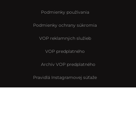
Podmienky používania
Podmienky ochrany súkromia
VOP reklamných služieb
VOP predplatného
Archív VOP predplatného
Pravidlá Instagramovej súťaže
Reklamačný formulár
Vyhlásenie o prístupnosti
© Interez.sk 2014-2026