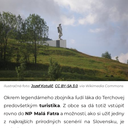
Ilustračná foto:
Jozef Kotulič
,
CC BY-SA 3.0
, via Wikimedia Commons
Okrem legendárneho zbojníka ľudí láka do Terchovej
predovšetkým
turistika
. Z obce sa dá totiž vstúpiť
rovno do
NP Malá Fatra
a možností, ako si užiť jedny
z najkrajších prírodných scenérií na Slovensku, je