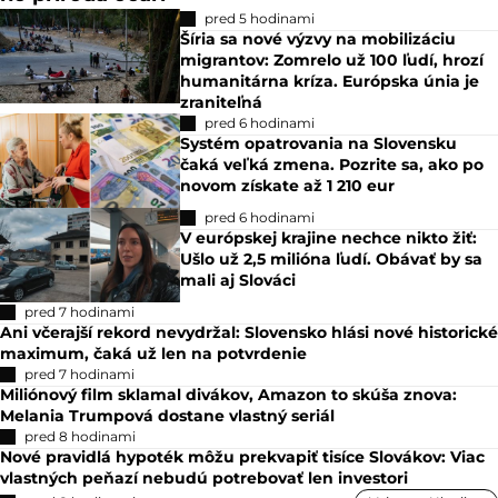
pred 5 hodinami
Šíria sa nové výzvy na mobilizáciu
migrantov: Zomrelo už 100 ľudí, hrozí
humanitárna kríza. Európska únia je
zraniteľná
pred 6 hodinami
Systém opatrovania na Slovensku
čaká veľká zmena. Pozrite sa, ako po
novom získate až 1 210 eur
pred 6 hodinami
V európskej krajine nechce nikto žiť:
Ušlo už 2,5 milióna ľudí. Obávať by sa
mali aj Slováci
pred 7 hodinami
Ani včerajší rekord nevydržal: Slovensko hlási nové historické
maximum, čaká už len na potvrdenie
pred 7 hodinami
Miliónový film sklamal divákov, Amazon to skúša znova:
Melania Trumpová dostane vlastný seriál
pred 8 hodinami
Nové pravidlá hypoték môžu prekvapiť tisíce Slovákov: Viac
vlastných peňazí nebudú potrebovať len investori