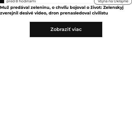
pred 8 hodinami
Vojna na Ukrajine
Muž predával zeleninu, o chvíľu bojoval o život: Zelenskyj
zverejnil desivé video, dron prenasledoval civilistu
Zobraziť viac