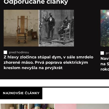
Odporúčané články
pred hodinou
p
Z hlavy zločinca stúpal dym, v sále smrdelo
Navš
zhorené mäso. Prvá poprava elektrickým
na S
kreslom nevyšla na prvýkrát
roko
NAJNOVŠIE ČLÁNKY