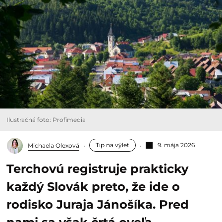
Ilustračná foto: Profimedia
Tip na výlet
9. mája 2026
Michaela Olexová
Terchovú registruje prakticky
každý Slovák preto, že ide o
rodisko Juraja Jánošíka. Pred