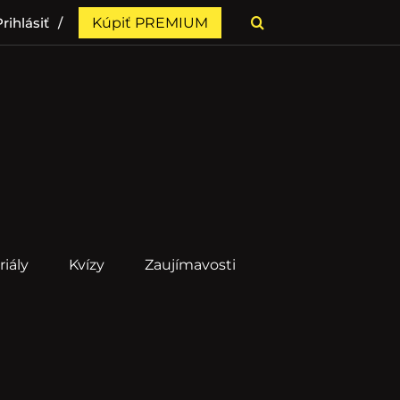
rihlásiť
Kúpiť PREMIUM
riály
Kvízy
Zaujímavosti