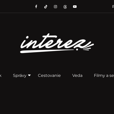
P
k
Správy
Cestovanie
Veda
Filmy a se