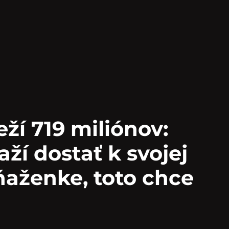
ží 719 miliónov:
ží dostať k svojej
ňaženke, toto chce