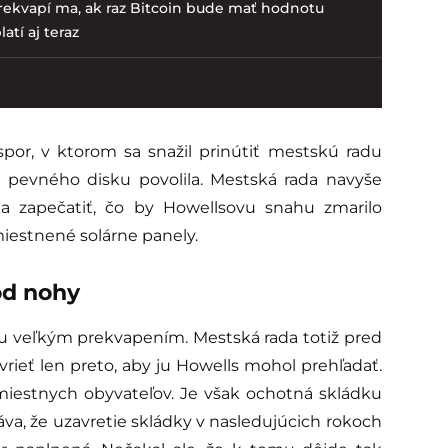
ekvapí ma, ak raz Bitcoin bude mať hodnotu
atí aj teraz
por, v ktorom sa snažil prinútiť mestskú radu
pevného disku povolila. Mestská rada navyše
ť a zapečatiť, čo by Howellsovu snahu zmarilo
iestnené solárne panely.
od nohy
ku veľkým prekvapením. Mestská rada totiž pred
rieť len preto, aby ju Howells mohol prehľadať.
miestnych obyvateľov. Je však ochotná skládku
áva, že uzavretie skládky v nasledujúcich rokoch