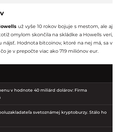
ov
owells
už vyše 10 rokov bojuje s mestom, ale aj
otiž omylom skončila na skládke a Howells verí,
u nájsť. Hodnota bitcoinov, ktoré na nej má, sa v
čo je v prepočte viac ako 719 miliónov eur.
menu v hodnote 40 miliárd dolárov: Firma
a
oluzakladateľa svetoznámej kryptoburzy. Stálo ho