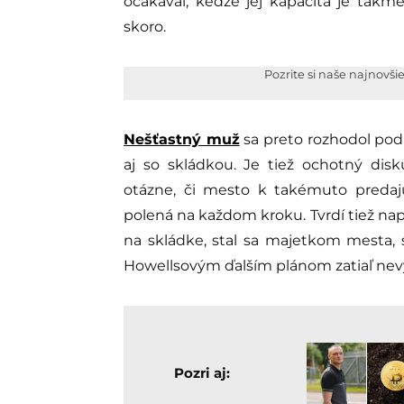
očakával, keďže jej kapacita je takm
skoro.
Pozrite si naše najnovši
Nešťastný muž
sa preto rozhodol pod
aj so skládkou. Je tiež ochotný disk
otázne, či mesto k takémuto predaj
polená na každom kroku. Tvrdí tiež na
na skládke, stal sa majetkom mesta, 
Howellsovým ďalším plánom zatiaľ nevy
Pozri aj: