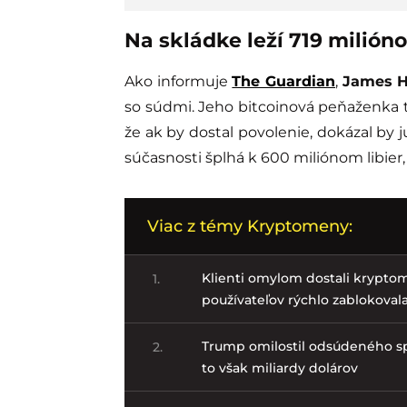
Na skládke leží 719 milión
Ako informuje
The Guardian
,
James H
so súdmi. Jeho bitcoinová peňaženka t
že ak by dostal povolenie, dokázal by j
súčasnosti šplhá k 600 miliónom libier, 
Viac z témy Kryptomeny:
Klienti omylom dostali krypto
1.
používateľov rýchlo zablokoval
Trump omilostil odsúdeného sp
2.
to však miliardy dolárov