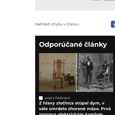
Nahlásiť chybu v článku
Odporúčané články
pred 2 hodinami
Z hlavy zločinca stúpal dym, v
sále smrdelo zhorené mäso. Prvá
poprava elektrickým kreslom