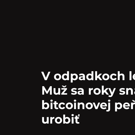
V odpadkoch le
Muž sa roky sna
bitcoinovej pe
urobiť