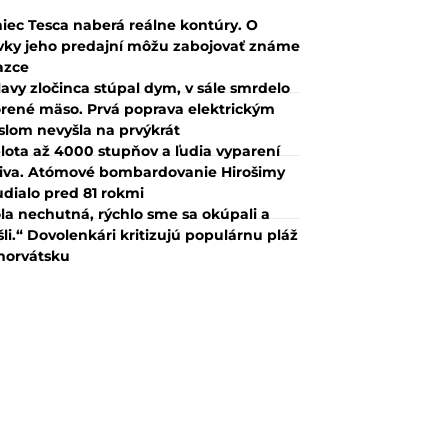
iec Tesca naberá reálne kontúry. O
vky jeho predajní môžu zabojovať známe
azce
lavy zločinca stúpal dym, v sále smrdelo
rené mäso. Prvá poprava elektrickým
slom nevyšla na prvýkrát
lota až 4000 stupňov a ľudia vyparení
iva. Atómové bombardovanie Hirošimy
udialo pred 81 rokmi
la nechutná, rýchlo sme sa okúpali a
šli.“ Dovolenkári kritizujú populárnu pláž
horvátsku