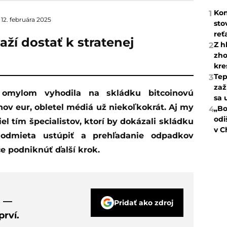
Kon
1
12. februára 2025
sto
reť
ží dostať k stratenej
Z h
2
zho
kre
Tep
3
zaž
 omylom vyhodila na skládku bitcoinovú
sa 
ov eur, obletel médiá už niekoľkokrát. Aj my
„Bo
4
odi
el tím špecialistov, ktorí by dokázali skládku
v C
 odmieta ustúpiť a prehľadanie odpadkov
ce podniknúť ďalší krok.
s —
Pridať ako zdroj
rví.