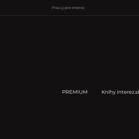
Pracuj pre interez
PREMIUM
Knihy interez.s