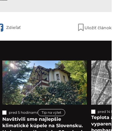
Zdieľať
Uložiť článok
pred 14 hodinami
pred 5 hodinami
Tip na výlet
Teplota až 4000
Navštívili sme najlepšie
vyparení zaživa
klimatické kúpele na Slovensku.
bombardovanie 