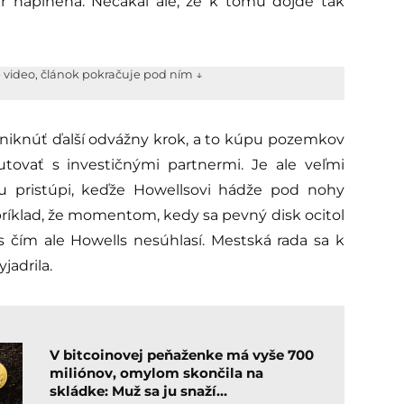
er naplnená. Nečakal ale, že k tomu dôjde tak
e video, článok pokračuje pod ním ↓
niknúť ďalší odvážny krok, a to kúpu pozemkov
utovať s investičnými partnermi. Je ale veľmi
u pristúpi, keďže Howellsovi hádže pod nohy
príklad, že momentom, kedy sa pevný disk ocitol
s čím ale Howells nesúhlasí. Mestská rada sa k
jadrila.
V bitcoinovej peňaženke má vyše 700
miliónov, omylom skončila na
skládke: Muž sa ju snaží…