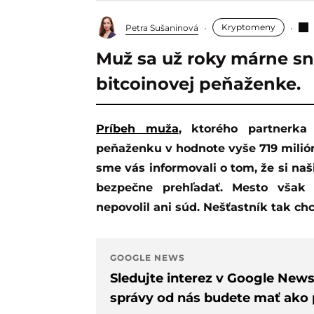
Kryptomeny
Petra Sušaninová
Muž sa už roky márne sna
bitcoinovej peňaženke.
Príbeh muža
, ktorého partnerka
peňaženku v hodnote vyše 719 milión
sme vás informovali o tom, že si naši
bezpečne prehľadať. Mesto však
nepovolil ani súd. Nešťastník tak ch
GOOGLE NEWS
Sledujte interez v Google New
správy od nás budete mať ako p