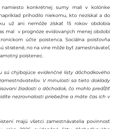
e namiesto konkrétnej sumy mali v kolónke
 napríklad prihodilo niekomu, kto nezískal a do
ku už ani nemôže získať 15 rokov obdobia
zas mal v prognóze evidovaných menej období
ronickom účte poistenca. Sociálna poisťovňa
 sú stratené, no na vine môže byť zamestnávateľ,
 samotný poistenec.
u sú chýbajúce evidenčné listy dôchodkového
zamestnávateľov. V minulosti sa tieto doklady
isovaní žiadosti o dôchodok, čo mohlo predĺžiť
idíte nezrovnalosti priebežne a máte čas ich v
stení majú všetci zamestnávatelia povinnosť