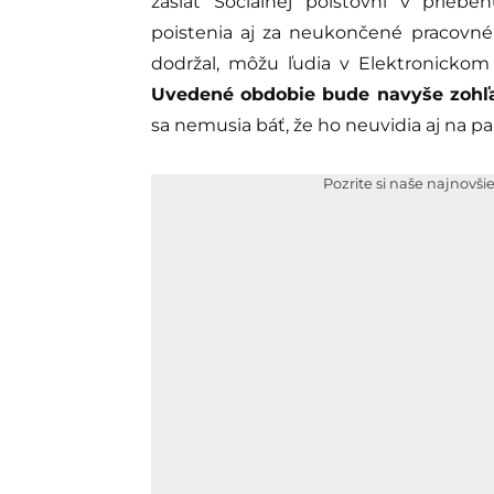
zaslať Sociálnej poisťovni v prieb
poistenia aj za neukončené pracovné 
dodržal, môžu ľudia v Elektronickom
Uvedené obdobie bude navyše zohľa
sa nemusia báť, že ho neuvidia aj na pap
Pozrite si naše najnovši