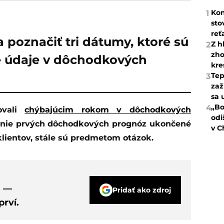
Kon
1
sto
reť
 poznačiť tri dátumy, ktoré sú
Z h
2
zho
e údaje v dôchodkových
kre
Tep
3
zaž
sa 
„Bo
4
ovali
chýbajúcim rokom v dôchodkových
odi
ielanie prvých dôchodkových prognóz ukončené
v C
klientov, stále sú predmetom otázok.
s —
Pridať ako zdroj
rví.