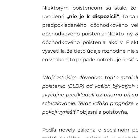
Niektorým poistencom sa stalo, ž
uvedené
„nie je k dispozícii“
. To sa
predpokladaného dôchodkového ve
dôchodkového poistenia. Niekto iný 
dôchodkového poistenia ako v Elekt
vysvetlila, že tieto údaje rozhodne nie
čo v takomto prípade potrebuje riešiť
“Najčastejším dôvodom tohto rozdiel
poistenia (ELDP) od vašich bývalých 
zvyčajne predkladali až priamo pri sp
schvaľovanie. Teraz vďaka prognóze v
pokoji vyriešiť,”
objasnila poisťovňa.
Podľa novely zákona o sociálnom poi