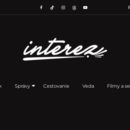
P
k
Správy
Cestovanie
Veda
Filmy a se