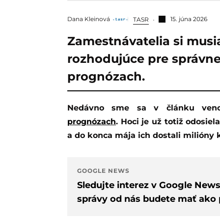
Dana Kleinová
15. júna 2026
TASR
Zamestnávatelia si musia
rozhodujúce pre správn
prognózach.
Nedávno sme sa v článku ven
prognózach
. Hoci je už totiž odos
a do konca mája ich dostali milióny 
GOOGLE NEWS
Sledujte interez v Google New
správy od nás budete mať ako p