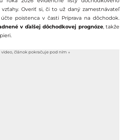
ehu roka 2026 evidenčné listy dôchodkového
vzťahy. Overiť si, či to už daný zamestnávateľ
 účte poistenca v časti Príprava na dôchodok.
dnené v ďalšej dôchodkovej prognóze
, takže
ieri.
e video, článok pokračuje pod ním ↓