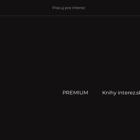
Pracuj pre interez
PREMIUM
Knihy interez.s