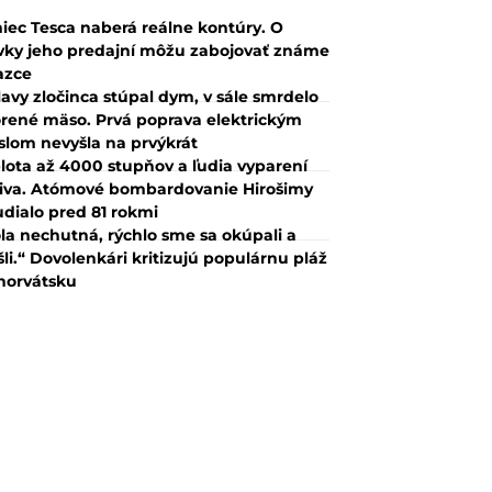
iec Tesca naberá reálne kontúry. O
vky jeho predajní môžu zabojovať známe
azce
lavy zločinca stúpal dym, v sále smrdelo
rené mäso. Prvá poprava elektrickým
slom nevyšla na prvýkrát
lota až 4000 stupňov a ľudia vyparení
iva. Atómové bombardovanie Hirošimy
udialo pred 81 rokmi
la nechutná, rýchlo sme sa okúpali a
šli.“ Dovolenkári kritizujú populárnu pláž
horvátsku