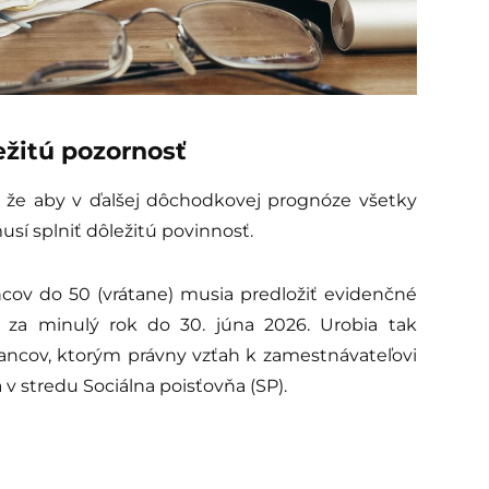
žitú pozornosť
, že aby v ďalšej dôchodkovej prognóze všetky
usí splniť dôležitú povinnosť.
ov do 50 (vrátane) musia predložiť evidenčné
 za minulý rok do 30. júna 2026. Urobia tak
cov, ktorým právny vzťah k zamestnávateľovi
v stredu Sociálna poisťovňa (SP).