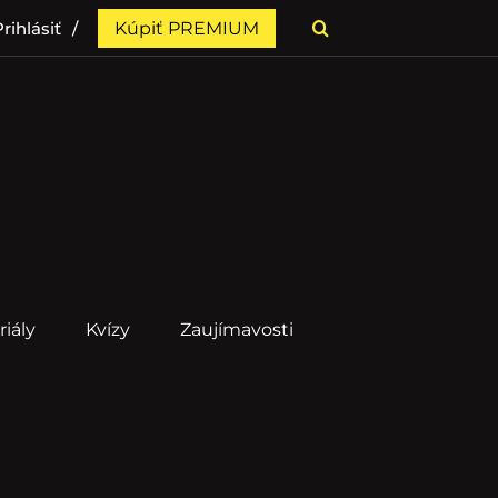
rihlásiť
Kúpiť PREMIUM
riály
Kvízy
Zaujímavosti