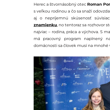
Herec a štvornásobný otec
Roman Po
s veľkou rodinou a čo sa snaží odovzd
aj o nepríjemnú skúsenosť súvisia
znamienku
, no tentoraz sa rozhovor 
najviac – rodina, práca a výchova. S m
má pracovný program naplnený na
domácnosti sa človek musí na mnohé ve