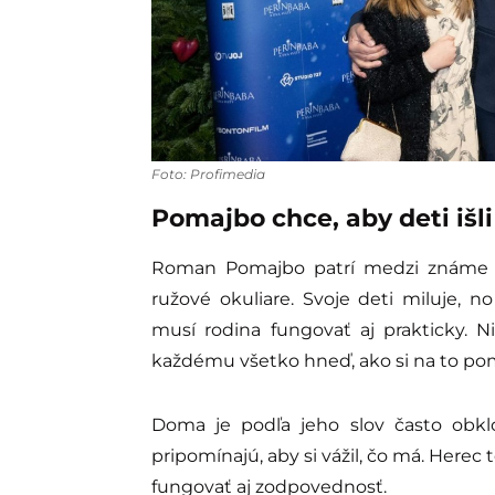
Foto: Profimedia
Pomajbo chce, aby deti išl
Roman Pomajbo patrí medzi známe tv
ružové okuliare. Svoje deti miluje, 
musí rodina fungovať aj prakticky. N
každému všetko hneď, ako si na to pom
Doma je podľa jeho slov často obk
pripomínajú, aby si vážil, čo má. Herec
fungovať aj zodpovednosť.