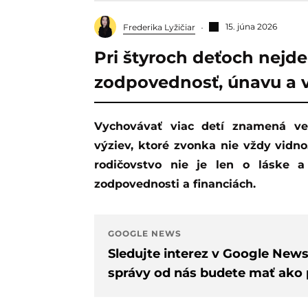
15. júna 2026
Frederika Lyžičiar
Pri štyroch deťoch nejde 
zodpovednosť, únavu a 
Vychovávať viac detí znamená veľa radosti, ale aj množstvo každodenných
výziev, ktoré zvonka nie vždy vidn
rodičovstvo nie je len o láske
zodpovednosti a financiách.
GOOGLE NEWS
Sledujte interez v Google New
správy od nás budete mať ako p