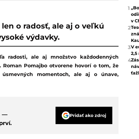
„Bo
1
odi
v C
len o radosť, ale aj o veľkú
Tes
2
zná
vysoké výdavky.
Kau
V e
3
2,5
Zás
4
o. Roman Pomajbo otvorene hovorí o tom, že
náv
ťaž
 a úsmevných momentoch, ale aj o únave,
s —
Pridať ako zdroj
rví.