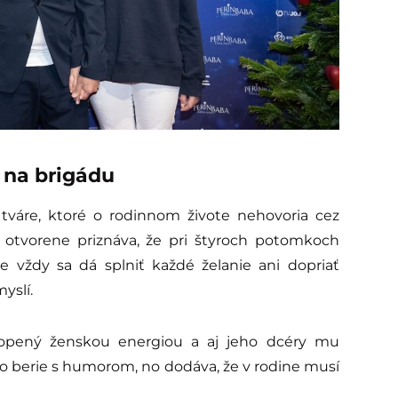
i na brigádu
áre, ktoré o rodinnom živote nehovoria cez
no otvorene priznáva, že pri štyroch potomkoch
ie vždy sa dá splniť každé želanie ani dopriať
yslí.
lopený ženskou energiou a aj jeho dcéry mu
 to berie s humorom, no dodáva, že v rodine musí