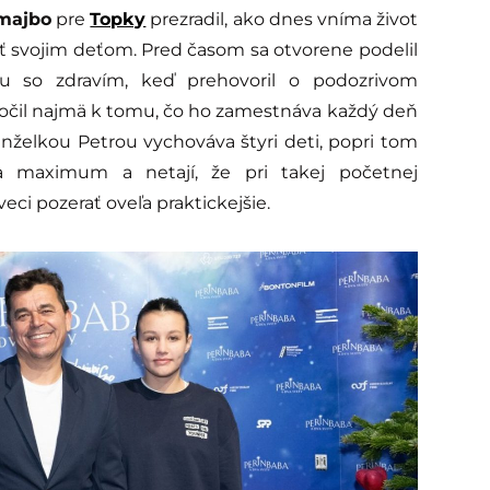
majbo
pre
Topky
prezradil, ako dnes vníma život
ať svojim deťom. Pred časom sa otvorene podelil
cu so zdravím, keď prehovoril o podozrivom
stočil najmä k tomu, čo ho zamestnáva každý deň
anželkou Petrou vychováva štyri deti, popri tom
 maximum a netají, že pri takej početnej
ci pozerať oveľa praktickejšie.