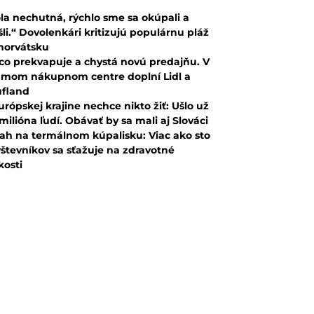
la nechutná, rýchlo sme sa okúpali a
šli.“ Dovolenkári kritizujú populárnu pláž
horvátsku
co prekvapuje a chystá novú predajňu. V
mom nákupnom centre doplní Lidl a
fland
urópskej krajine nechce nikto žiť: Ušlo už
 milióna ľudí. Obávať by sa mali aj Slováci
ah na termálnom kúpalisku: Viac ako sto
števníkov sa sťažuje na zdravotné
kosti