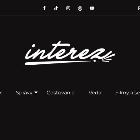
P
k
Správy
Cestovanie
Veda
Filmy a se