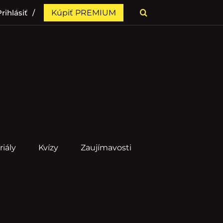
rihlásiť
Kúpiť PREMIUM
riály
Kvízy
Zaujímavosti