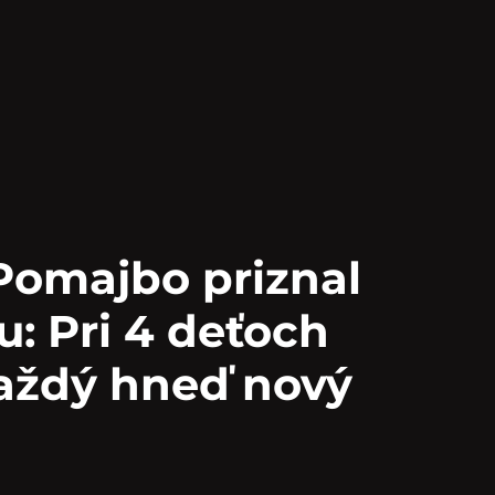
omajbo priznal
u: Pri 4 deťoch
aždý hneď nový