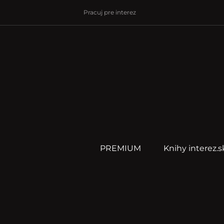
Pracuj pre interez
PREMIUM
Knihy interez.s