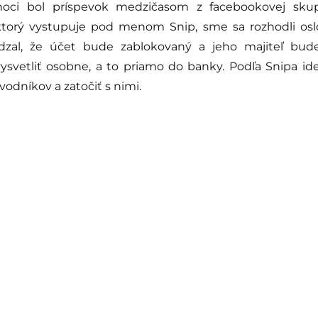
hoci bol príspevok medzičasom z facebookovej sku
ktorý vystupuje pod menom Snip, sme sa rozhodli oslo
dzal, že účet bude zablokovaný a jeho majiteľ bud
vysvetliť osobne, a to priamo do banky. Podľa Snipa id
odníkov a zatočiť s nimi.