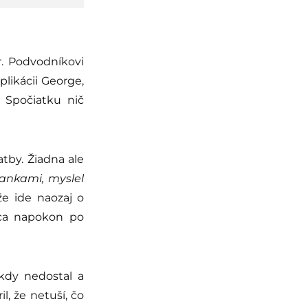
ur. Podvodníkovi
plikácii George,
. Spočiatku nič
tby. Žiadna ale
bankami, myslel
že ide naozaj o
mca napokon po
kdy nedostal a
l, že netuší, čo