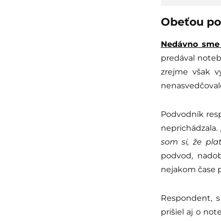
Obeťou po
Nedávno sme 
predával notebo
zrejme však vy
nenasvedčovalo
Podvodník resp
neprichádzala.
som si, že pla
podvod, nadob
nejakom čase po
Respondent, s
prišiel aj o no