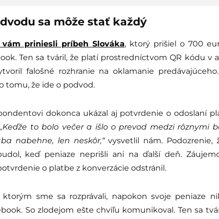
dvodu sa môže stať každý
vám priniesli príbeh Slováka
, ktorý prišiel o 700 e
ok. Ten sa tváril, že platí prostredníctvom QR kódu v a
tvoril falošné rozhranie na oklamanie predávajúceho
 tomu, že ide o podvod.
ondentovi dokonca ukázal aj potvrdenie o odoslaní pla
„Keďže to bolo večer a išlo o prevod medzi rôznymi 
tba nabehne, len neskôr,“
vysvetlil nám. Podozrenie, 
udol, keď peniaze neprišli ani na ďalší deň. Záuje
tvrdenie o platbe z konverzácie odstránil.
 ktorým sme sa rozprávali, napokon svoje peniaze ni
tebook. So zlodejom ešte chvíľu komunikoval. Ten sa tvári