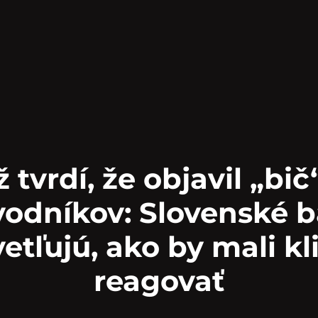
 tvrdí, že objavil „bič
odníkov: Slovenské 
etľujú, ako by mali kl
reagovať