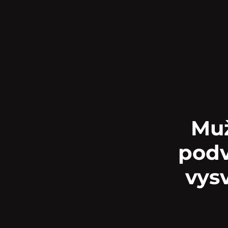
Muž
podv
vysv