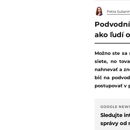
Petra Sušani
Podvodníc
ako ľudí 
Možno ste sa s tým stretli už aj vy. Kupujete alebo predávate tovar cez sociálne
siete, no tov
nahnevať a zne
bič na podvod
postupovať v p
GOOGLE NEW
Sledujte i
správy od 