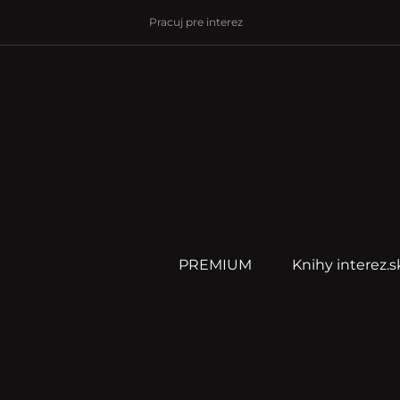
Pracuj pre interez
PREMIUM
Knihy interez.s