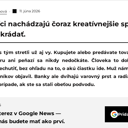
11. júna 2026
nová
i nachádzajú čoraz kreatívnejšie s
okrádať.
aru ani peňazí sa nikdy nedočkáte. Človeka to d
chutiť, bez ohľadu na to, o akú čiastku ide. Muž nám
níkov objavil. Banky ale dvíhajú varovný prst a radi
rípade, ak ste sa stali obeťou podvodu.
S
nterez v Google News —
Prid
nás budete mať ako prví.