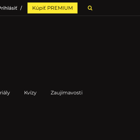
rihlásiť
Kúpiť PREMIUM
riály
Kvízy
Zaujímavosti