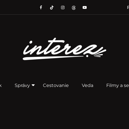
P
k
Správy
Cestovanie
Veda
Filmy a se