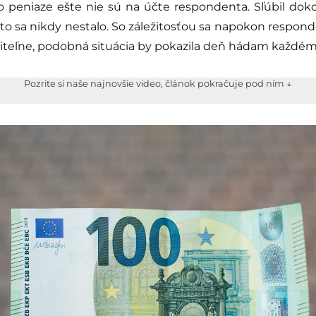
čo peniaze ešte nie sú na účte respondenta. Sľúbil doko
o sa nikdy nestalo. So záležitosťou sa napokon responde
piteľne, podobná situácia by pokazila deň hádam každém
Pozrite si naše najnovšie video, článok pokračuje pod ním ↓