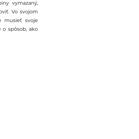
piny vymazaný,
viť. Vo svojom
e musieť svoje
e o spôsob, ako