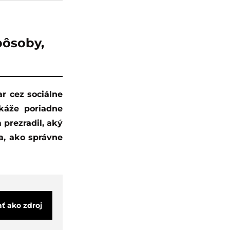
pôsoby,
okáže poriadne
 prezradil, aký
a, ako správne
ať ako zdroj