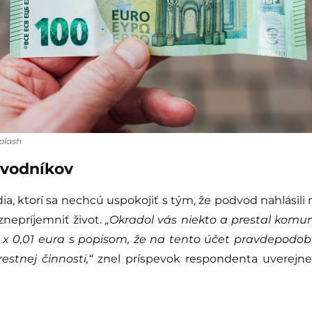
splash
dvodníkov
dia, ktorí sa nechcú uspokojiť s tým, že podvod nahlásili n
nepríjemniť život.
„Okradol vás niekto a prestal komun
 x 0,01 eura s popisom, že na tento účet pravdepodo
restnej činnosti,“
znel príspevok respondenta uverejnen