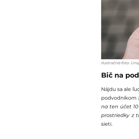
Ilustračná foto: Un
Bič na po
Nájdu sa ale ľu
podvodníkom z
na ten účet 10
prostriedky z t
sieti.