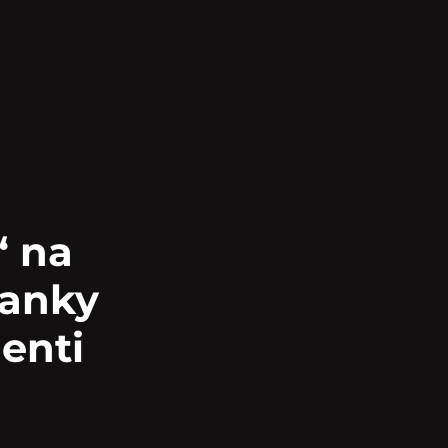
“ na
banky
ienti