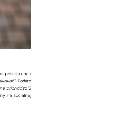
a polícii a chcú
ikovať? Pošlite
bne prichádzajú
ý na sociálnej