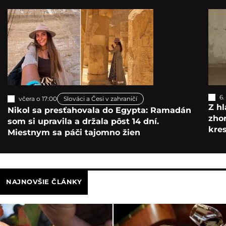
6.
včera o 17:00
Slováci a Česi v zahraničí
Z hl
Nikol sa presťahovala do Egypta: Ramadán
zho
som si upravila a držala pôst 14 dní.
kre
Miestnym sa páči tajomno žien
NAJNOVŠIE ČLÁNKY