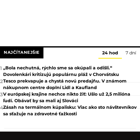
NAJČÍTANEJŠIE
24 hod
7 dní
„Bola nechutná, rýchlo sme sa okúpali a odišli.“
1
Dovolenkári kritizujú populárnu pláž v Chorvátsku
Tesco prekvapuje a chystá novú predajňu. V známom
2
nákupnom centre doplní Lidl a Kaufland
V európskej krajine nechce nikto žiť: Ušlo už 2,5 milióna
3
ľudí. Obávať by sa mali aj Slováci
Zásah na termálnom kúpalisku: Viac ako sto návštevníkov
4
sa sťažuje na zdravotné ťažkosti