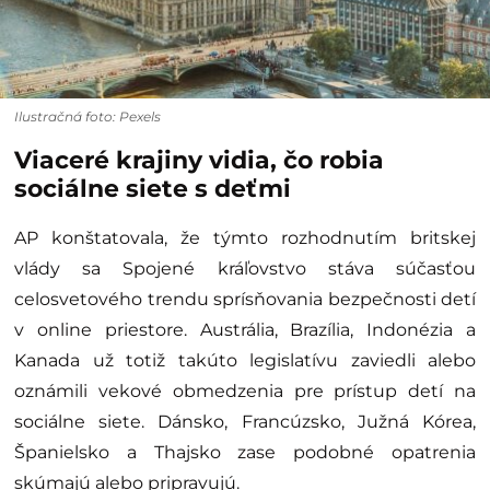
Ilustračná foto: Pexels
Viaceré krajiny vidia, čo robia
sociálne siete s deťmi
AP konštatovala, že týmto rozhodnutím britskej
vlády sa Spojené kráľovstvo stáva súčasťou
celosvetového trendu sprísňovania bezpečnosti detí
v online priestore. Austrália, Brazília, Indonézia a
Kanada už totiž takúto legislatívu zaviedli alebo
oznámili vekové obmedzenia pre prístup detí na
sociálne siete. Dánsko, Francúzsko, Južná Kórea,
Španielsko a Thajsko zase podobné opatrenia
skúmajú alebo pripravujú.