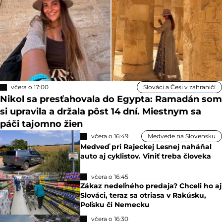
včera o 17:00
Slováci a Česi v zahraničí
Nikol sa presťahovala do Egypta: Ramadán som
si upravila a držala pôst 14 dní. Miestnym sa
páči tajomno žien
včera o 16:49
Medvede na Slovensku
Medveď pri Rajeckej Lesnej naháňal
auto aj cyklistov. Viniť treba človeka
včera o 16:45
Zákaz nedeľného predaja? Chceli ho aj
Slováci, teraz sa otriasa v Rakúsku,
Poľsku či Nemecku
včera o 16:30