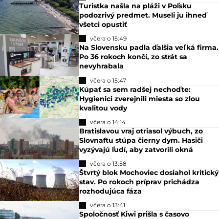
Turistka našla na pláži v Poľsku
podozrivý predmet. Museli ju ihneď
všetci opustiť
včera o 15:49
Na Slovensku padla ďalšia veľká firma.
Po 36 rokoch končí, zo strát sa
nevyhrabala
včera o 15:47
Kúpať sa sem radšej nechoďte:
Hygienici zverejnili miesta so zlou
kvalitou vody
včera o 14:14
Bratislavou vraj otriasol výbuch, zo
Slovnaftu stúpa čierny dym. Hasiči
vyzývajú ľudí, aby zatvorili okná
včera o 13:58
Štvrtý blok Mochoviec dosiahol kritický
stav. Po rokoch príprav prichádza
rozhodujúca fáza
včera o 13:41
Spoločnosť Kiwi prišla s časovo