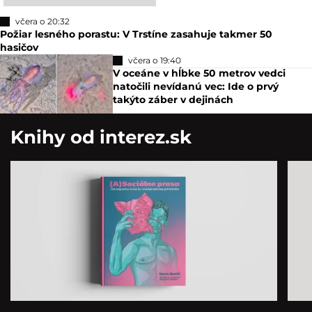
včera o 20:32
Požiar lesného porastu: V Trstíne zasahuje takmer 50
hasičov
včera o 19:40
V oceáne v hĺbke 50 metrov vedci
natočili nevídanú vec: Ide o prvý
takýto záber v dejinách
Knihy od interez.sk