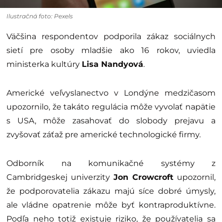
Ilustračná foto: Pexels
Väčšina respondentov podporila zákaz sociálnych
sietí pre osoby mladšie ako 16 rokov, uviedla
ministerka kultúry
Lisa Nandyová
.
Americké veľvyslanectvo v Londýne medzičasom
upozornilo, že takáto regulácia môže vyvolať napätie
s USA, môže zasahovať do slobody prejavu a
zvyšovať záťaž pre americké technologické firmy.
Odborník na komunikačné systémy z
Cambridgeskej univerzity
Jon Crowcroft
upozornil,
že podporovatelia zákazu majú síce dobré úmysly,
ale vládne opatrenie môže byť kontraproduktívne.
Podľa neho totiž existuje riziko, že používatelia sa