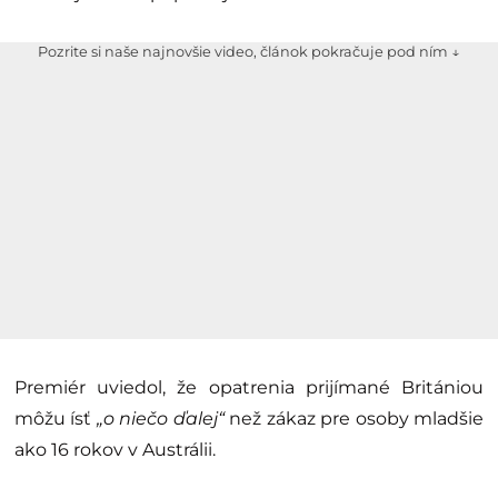
Pozrite si naše najnovšie video, článok pokračuje pod ním ↓
Premiér uviedol, že opatrenia prijímané Britániou
môžu ísť
„o niečo ďalej“
než zákaz pre osoby mladšie
ako 16 rokov v Austrálii.