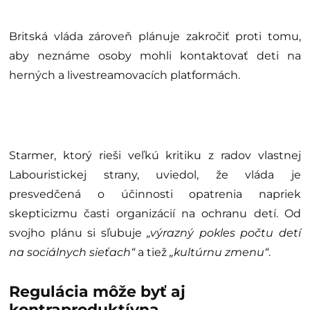
Britská vláda zároveň plánuje zakročiť proti tomu,
aby neznáme osoby mohli kontaktovať deti na
herných a livestreamovacích platformách.
Starmer, ktorý rieši veľkú kritiku z radov vlastnej
Labouristickej strany, uviedol, že vláda je
presvedčená o účinnosti opatrenia napriek
skepticizmu časti organizácií na ochranu detí. Od
svojho plánu si sľubuje
„výrazný pokles počtu detí
na sociálnych sieťach“
a tiež
„kultúrnu zmenu“
.
Regulácia môže byť aj
kontraproduktívna