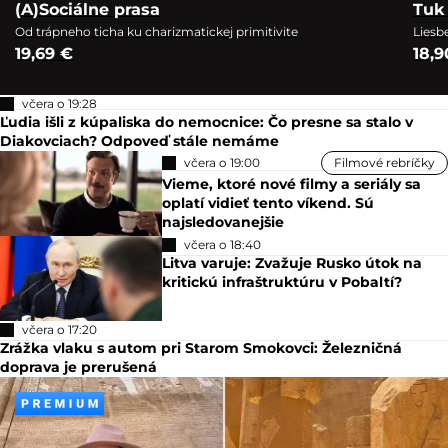
(A)Sociálne prasa
Tuk 
Od trápneho ticha ku charizmatickej primitivite
Liesb
19,69 €
18,9
včera o 19:28
Ľudia išli z kúpaliska do nemocnice: Čo presne sa stalo v
Diakovciach? Odpoveď stále nemáme
včera o 19:00
Filmové rebríčky
Vieme, ktoré nové filmy a seriály sa
oplatí vidieť tento víkend. Sú
najsledovanejšie
včera o 18:40
Litva varuje: Zvažuje Rusko útok na
kritickú infraštruktúru v Pobaltí?
včera o 17:20
Zrážka vlaku s autom pri Starom Smokovci: Železničná
doprava je prerušená