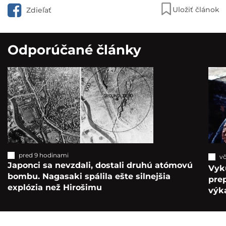
Uložiť článok
Zdieľať
Odporúčané články
pred 9 hodinami
vč
Japonci sa nevzdali, dostali druhú atómovú
Vyk
bombu. Nagasaki spálila ešte silnejšia
pre
explózia než Hirošimu
výka