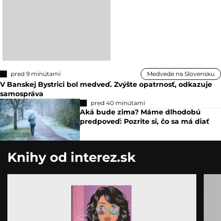
pred 9 minútami
Medvede na Slovensku
V Banskej Bystrici bol medveď. Zvýšte opatrnosť, odkazuje
samospráva
pred 40 minútami
Aká bude zima? Máme dlhodobú
predpoveď: Pozrite si, čo sa má diať
Knihy od interez.sk