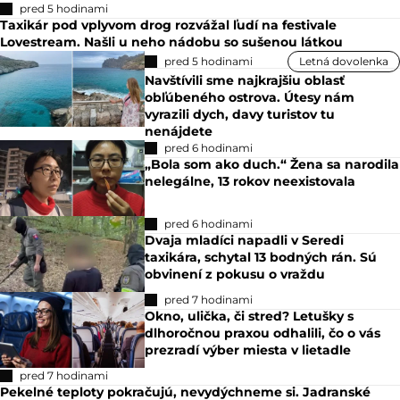
pred 5 hodinami
Taxikár pod vplyvom drog rozvážal ľudí na festivale
Lovestream. Našli u neho nádobu so sušenou látkou
pred 5 hodinami
Letná dovolenka
Navštívili sme najkrajšiu oblasť
obľúbeného ostrova. Útesy nám
vyrazili dych, davy turistov tu
nenájdete
pred 6 hodinami
„Bola som ako duch.“ Žena sa narodila
nelegálne, 13 rokov neexistovala
pred 6 hodinami
Dvaja mladíci napadli v Seredi
taxikára, schytal 13 bodných rán. Sú
obvinení z pokusu o vraždu
pred 7 hodinami
Okno, ulička, či stred? Letušky s
dlhoročnou praxou odhalili, čo o vás
prezradí výber miesta v lietadle
pred 7 hodinami
Pekelné teploty pokračujú, nevydýchneme si. Jadranské