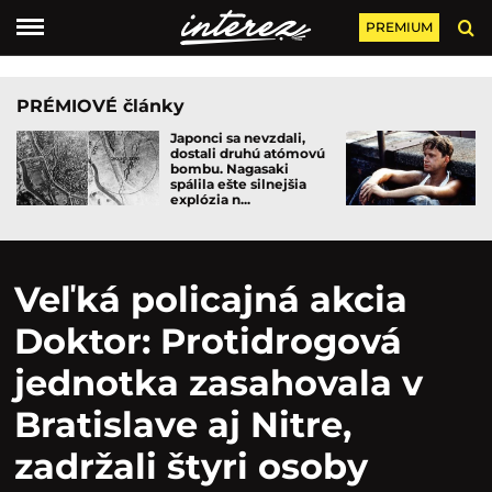
PREMIUM
PRÉMIOVÉ články
Japonci sa nevzdali,
dostali druhú atómovú
bombu. Nagasaki
spálila ešte silnejšia
explózia n...
Veľká policajná akcia
Doktor: Protidrogová
jednotka zasahovala v
Bratislave aj Nitre,
zadržali štyri osoby