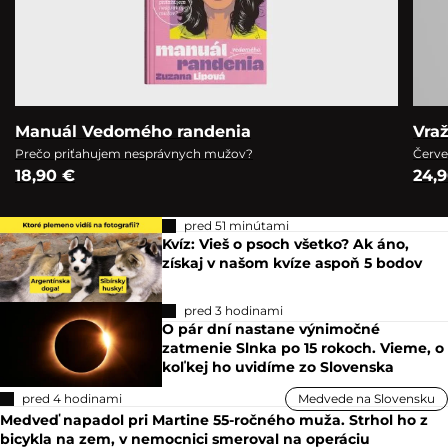
Manuál Vedomého randenia
Vra
Prečo priťahujem nesprávnych mužov?
Červe
18,90 €
24,
pred 51 minútami
Kvíz: Vieš o psoch všetko? Ak áno,
získaj v našom kvíze aspoň 5 bodov
pred 3 hodinami
O pár dní nastane výnimočné
zatmenie Slnka po 15 rokoch. Vieme, o
koľkej ho uvidíme zo Slovenska
pred 4 hodinami
Medvede na Slovensku
Medveď napadol pri Martine 55-ročného muža. Strhol ho z
bicykla na zem, v nemocnici smeroval na operáciu