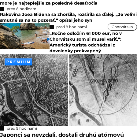
more je najteplejšie za posledné desaťročia
pred 8 hodinami
Rakovina Joea Bidena sa zhoršila, rozšírila sa ďalej. „Je veľmi
smutné sa na to pozerať,“ opísal jeho syn
pred 8 hodinami
Chorvátsko
„Ročne odložím 61 000 eur, no v
Chorvátsku som si musel variť,“:
Americký turista odchádzal z
dovolenky prekvapený
pred 9 hodinami
Japonci sa nevzdali, dostali druhú atómovú