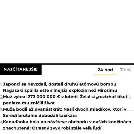
NAJČÍTANEJŠIE
24 hod
7 dní
Japonci sa nevzdali, dostali druhú atómovú bombu.
1
Nagasaki spálila ešte silnejšia explózia než Hirošimu
Muž vyhral 273 000 000 € v lotérii: Želal si „roztrhať tiket“,
2
peniaze mu zničili život
Muža bodli až dvanásťkrát: Našli dvoch mladíkov, ktorí v
3
Seredi brutálne dobodali taxikára
Kanaďanka bola po návšteve obchodu v našich končinách
4
znechutená: Otrasný zvyk robí stále veľa ľudí