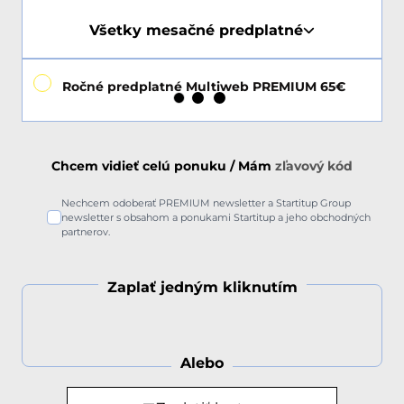
Všetky mesačné predplatné
Ročné predplatné Multiweb PREMIUM 65€
Chcem vidieť celú ponuku / Mám
zľavový kód
Nechcem odoberať PREMIUM newsletter a Startitup Group
newsletter s obsahom a ponukami Startitup a jeho obchodných
partnerov.
Zaplať jedným kliknutím
Alebo