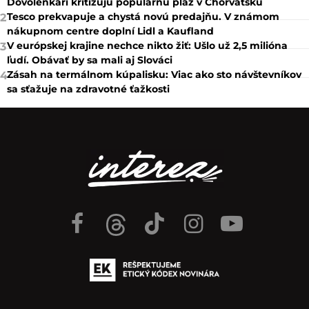
Dovolenkári kritizujú populárnu pláž v Chorvátsku
Tesco prekvapuje a chystá novú predajňu. V známom
2
nákupnom centre doplní Lidl a Kaufland
V európskej krajine nechce nikto žiť: Ušlo už 2,5 milióna
3
ľudí. Obávať by sa mali aj Slováci
Zásah na termálnom kúpalisku: Viac ako sto návštevníkov
4
sa sťažuje na zdravotné ťažkosti