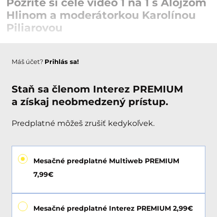
Pozrite si celé video 1 na 1 s Alojzom
Hlinom a moderátorkou Karolínou
Piliarovou
Máš účet?
Prihlás sa!
Staň sa členom Interez PREMIUM
a získaj neobmedzený prístup.
Predplatné môžeš zrušiť kedykoľvek.
Mesačné predplatné Multiweb PREMIUM
7,99€
Mesačné predplatné Interez PREMIUM 2,99€