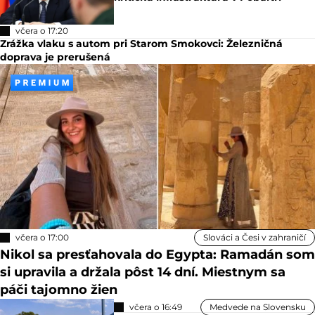
včera o 17:20
Zrážka vlaku s autom pri Starom Smokovci: Železničná
doprava je prerušená
včera o 17:00
Slováci a Česi v zahraničí
Nikol sa presťahovala do Egypta: Ramadán som
si upravila a držala pôst 14 dní. Miestnym sa
páči tajomno žien
včera o 16:49
Medvede na Slovensku