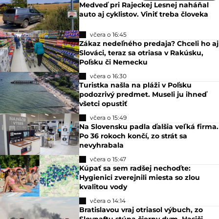
Medveď pri Rajeckej Lesnej naháňal
auto aj cyklistov. Viniť treba človeka
včera o 16:45
Zákaz nedeľného predaja? Chceli ho aj
Slováci, teraz sa otriasa v Rakúsku,
Poľsku či Nemecku
včera o 16:30
Turistka našla na pláži v Poľsku
podozrivý predmet. Museli ju ihneď
všetci opustiť
včera o 15:49
Na Slovensku padla ďalšia veľká firma.
Po 36 rokoch končí, zo strát sa
nevyhrabala
včera o 15:47
Kúpať sa sem radšej nechoďte:
Hygienici zverejnili miesta so zlou
kvalitou vody
včera o 14:14
Bratislavou vraj otriasol výbuch, zo
Slovnaftu stúpa čierny dym. Hasiči