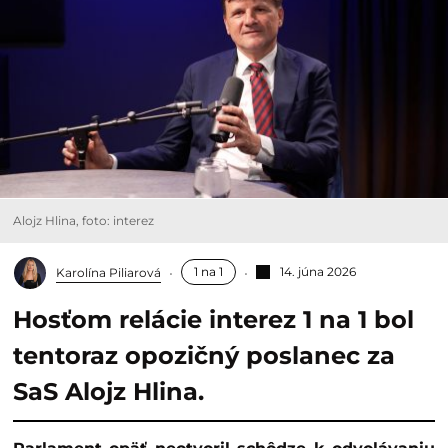
Alojz Hlina, foto: interez
1 na 1
14. júna 2026
Karolína Piliarová
Hosťom relácie interez 1 na 1 bol
tentoraz opozičný poslanec za
SaS Alojz Hlina.