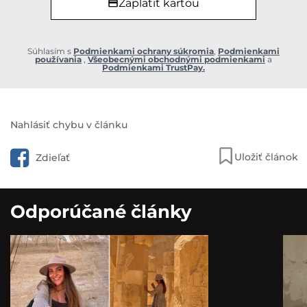
Zaplatiť kartou
Súhlasím s
Podmienkami ochrany súkromia
,
Podmienkami
používania
,
Všeobecnými obchodnými podmienkami
a
Podmienkami TrustPay.
Nahlásiť chybu v článku
Uložiť článok
Zdieľať
Odporúčané články