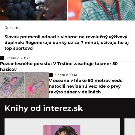
Reklama
Slovák premenil odpad z vinárne na revolučný výživový
doplnok: Regeneruje bunky už za 7 minút, užívajú ho aj
top športovci
včera o 20:32
Požiar lesného porastu: V Trstíne zasahuje takmer 50
hasičov
včera o 19:40
V oceáne v hĺbke 50 metrov vedci
natočili nevídanú vec: Ide o prvý
takýto záber v dejinách
Knihy od interez.sk