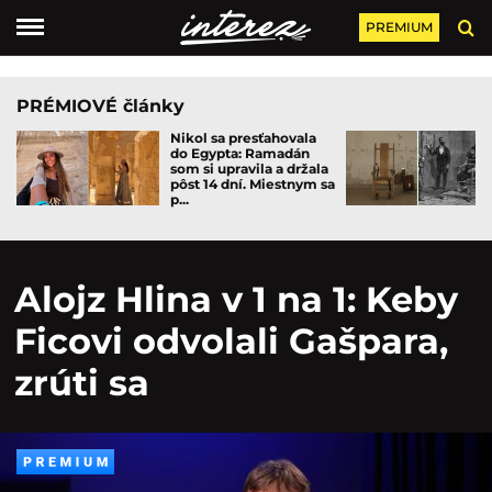
PREMIUM
PRÉMIOVÉ články
Nikol sa presťahovala
do Egypta: Ramadán
som si upravila a držala
pôst 14 dní. Miestnym sa
p...
Alojz Hlina v 1 na 1: Keby
Ficovi odvolali Gašpara,
zrúti sa