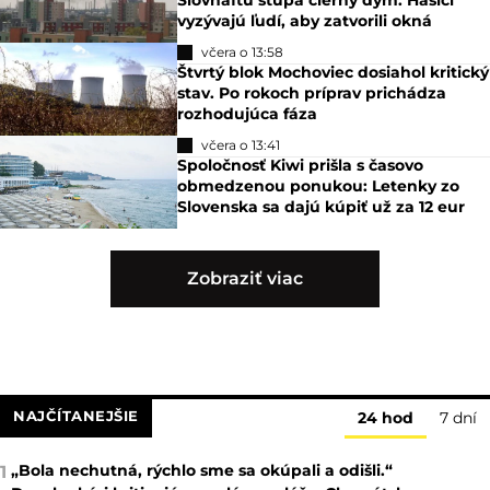
vyzývajú ľudí, aby zatvorili okná
včera o 13:58
Štvrtý blok Mochoviec dosiahol kritický
stav. Po rokoch príprav prichádza
rozhodujúca fáza
včera o 13:41
Spoločnosť Kiwi prišla s časovo
obmedzenou ponukou: Letenky zo
Slovenska sa dajú kúpiť už za 12 eur
Zobraziť viac
NAJČÍTANEJŠIE
24 hod
7 dní
„Bola nechutná, rýchlo sme sa okúpali a odišli.“
1