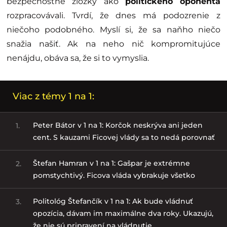
bezpečnostné zložky ako
politického oponenta
rozpracovávali. Tvrdí, že dnes má podozrenie z
niečoho podobného. Myslí si, že sa naňho niečo
snažia našiť. Ak na neho nič kompromitujúce
nenájdu, obáva sa, že si to vymyslia.
Viac z témy 1 na 1:
Peter Bátor v 1 na 1: Korčok neskrýva ani jeden
1.
cent. S kauzami Ficovej vlády sa to nedá porovnať
Štefan Hamran v 1 na 1: Gašpar je extrémne
2.
pomstychtivý. Ficova vláda vybrakuje všetko
Politológ Štefančík v 1 na 1: Ak bude vládnuť
3.
opozícia, dávam im maximálne dva roky. Ukazujú,
že nie sú pripravení na vládnutie