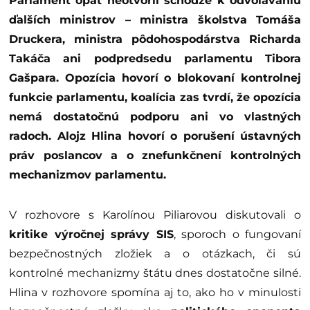
Parlament opäť neotvoril schôdze k odvolávaniu
ďalších ministrov – ministra školstva Tomáša
Druckera, ministra pôdohospodárstva Richarda
Takáča ani podpredsedu parlamentu Tibora
Gašpara. Opozícia hovorí o blokovaní kontrolnej
funkcie parlamentu, koalícia zas tvrdí, že opozícia
nemá dostatočnú podporu ani vo vlastných
radoch. Alojz Hlina hovorí o porušení ústavných
práv poslancov a o znefunkčnení kontrolných
mechanizmov parlamentu.
V rozhovore s Karolínou Piliarovou diskutovali o
kritike výročnej správy SIS
, sporoch o fungovaní
bezpečnostných zložiek a o otázkach, či sú
kontrolné mechanizmy štátu dnes dostatočne silné.
Hlina v rozhovore spomína aj to, ako ho v minulosti