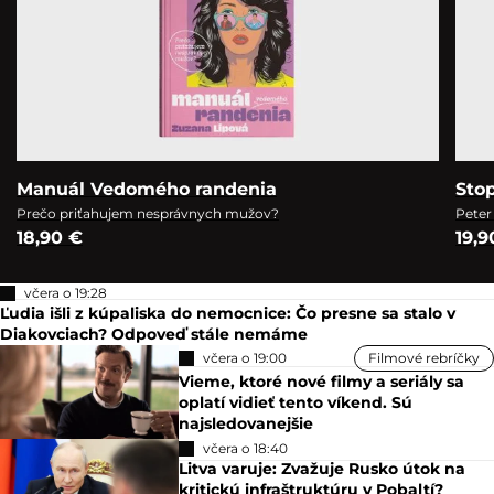
Manuál Vedomého randenia
Sto
Prečo priťahujem nesprávnych mužov?
Peter
18,90 €
19,9
včera o 19:28
Ľudia išli z kúpaliska do nemocnice: Čo presne sa stalo v
Diakovciach? Odpoveď stále nemáme
včera o 19:00
Filmové rebríčky
Vieme, ktoré nové filmy a seriály sa
oplatí vidieť tento víkend. Sú
najsledovanejšie
včera o 18:40
Litva varuje: Zvažuje Rusko útok na
kritickú infraštruktúru v Pobaltí?