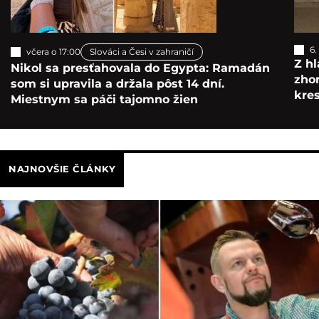
6.
včera o 17:00
Slováci a Česi v zahraničí
Z hl
Nikol sa presťahovala do Egypta: Ramadán
zho
som si upravila a držala pôst 14 dní.
kre
Miestnym sa páči tajomno žien
NAJNOVŠIE ČLÁNKY