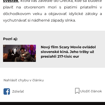
švestek
, ktorá vás zavedie do Grécka, kde sa budete
plaviť na otvorenom mori s piatimi priateľmi v
dôchodkovom veku a objavovať idylické zátoky a
vychutnávať si nádherné západy slnka.
Pozri aj:
Nový film Scary Movie ovládol
slovenské kiná. Jeho tržby už
presiahli 217-tisíc eur
Nahlásiť chybu v článku
Uložiť článok
Zdieľať