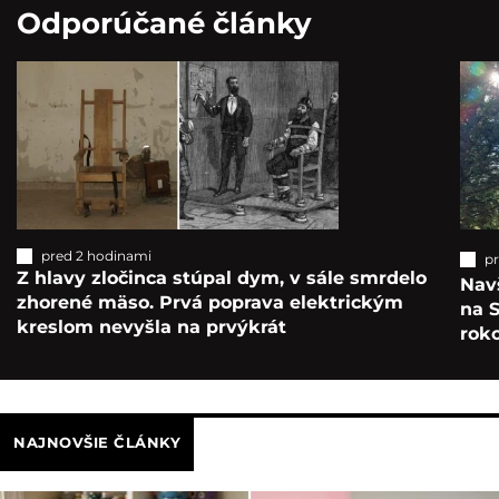
Odporúčané články
pred 2 hodinami
p
Z hlavy zločinca stúpal dym, v sále smrdelo
Navš
zhorené mäso. Prvá poprava elektrickým
na S
kreslom nevyšla na prvýkrát
roko
NAJNOVŠIE ČLÁNKY