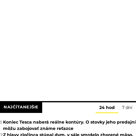
NAJČÍTANEJŠIE
24 hod
7 dní
Koniec Tesca naberá reálne kontúry. O stovky jeho predajní
1
môžu zabojovať známe reťazce
Z hlavy zločinca stúpal dym, v sále smrdelo zhorené mäso.
2