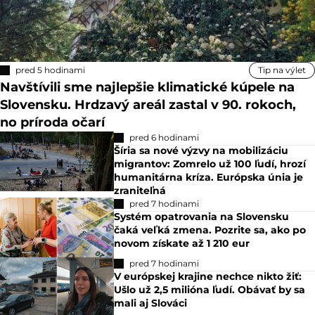
pred 5 hodinami
Tip na výlet
Navštívili sme najlepšie klimatické kúpele na
Slovensku. Hrdzavý areál zastal v 90. rokoch,
no príroda očarí
pred 6 hodinami
Šíria sa nové výzvy na mobilizáciu
migrantov: Zomrelo už 100 ľudí, hrozí
humanitárna kríza. Európska únia je
zraniteľná
pred 7 hodinami
Systém opatrovania na Slovensku
čaká veľká zmena. Pozrite sa, ako po
novom získate až 1 210 eur
pred 7 hodinami
V európskej krajine nechce nikto žiť:
Ušlo už 2,5 milióna ľudí. Obávať by sa
mali aj Slováci