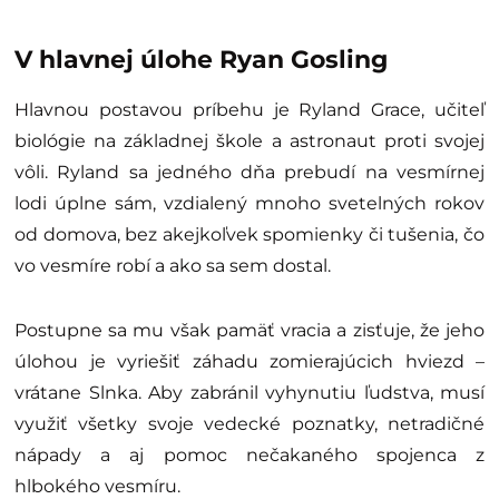
V hlavnej úlohe Ryan Gosling
Hlavnou postavou príbehu je Ryland Grace, učiteľ
biológie na základnej škole a astronaut proti svojej
vôli. Ryland sa jedného dňa prebudí na vesmírnej
lodi úplne sám, vzdialený mnoho svetelných rokov
od domova, bez akejkoľvek spomienky či tušenia, čo
vo vesmíre robí a ako sa sem dostal.
Postupne sa mu však pamäť vracia a zisťuje, že jeho
úlohou je vyriešiť záhadu zomierajúcich hviezd –
vrátane Slnka. Aby zabránil vyhynutiu ľudstva, musí
využiť všetky svoje vedecké poznatky, netradičné
nápady a aj pomoc nečakaného spojenca z
hlbokého vesmíru.