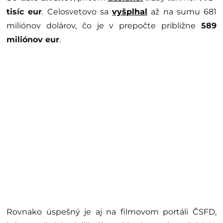
tisíc eur
. Celosvetovo sa
vyšplhal
až na sumu 681
miliónov dolárov, čo je v prepočte približne
589
miliónov eur
.
Rovnako úspešný je aj na filmovom portáli ČSFD,