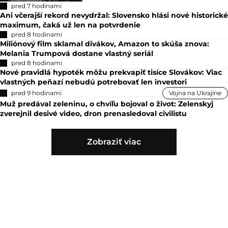
pred 7 hodinami
Ani včerajší rekord nevydržal: Slovensko hlási nové historické
maximum, čaká už len na potvrdenie
pred 8 hodinami
Miliónový film sklamal divákov, Amazon to skúša znova:
Melania Trumpová dostane vlastný seriál
pred 8 hodinami
Nové pravidlá hypoték môžu prekvapiť tisíce Slovákov: Viac
vlastných peňazí nebudú potrebovať len investori
pred 9 hodinami
Vojna na Ukrajine
Muž predával zeleninu, o chvíľu bojoval o život: Zelenskyj
zverejnil desivé video, dron prenasledoval civilistu
Zobraziť viac