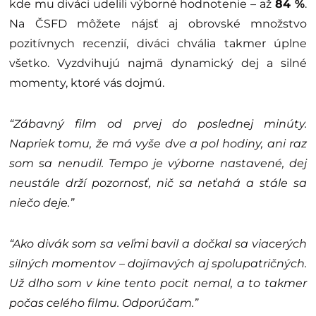
kde mu diváci udelili výborné hodnotenie – až
84 %
.
Na ČSFD môžete nájsť aj obrovské množstvo
pozitívnych recenzií, diváci chvália takmer úplne
všetko. Vyzdvihujú najmä dynamický dej a silné
momenty, ktoré vás dojmú.
“
Zábavný film od prvej do poslednej minúty.
Napriek tomu, že má vyše dve a pol hodiny, ani raz
som sa nenudil. Tempo je výborne nastavené, dej
neustále drží pozornosť, nič sa neťahá a stále sa
niečo deje.”
“Ako divák som sa veľmi bavil a dočkal sa viacerých
silných momentov – dojímavých aj spolupatričných.
Už dlho som v kine tento pocit nemal, a to takmer
počas celého filmu. Odporúčam.”