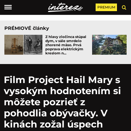
PREMIUM
PRÉMIOVÉ články
Z hlavy zločinca stúpal
dym, v sále smrdelo
zhorené mäso. Prvá
poprava elektrickým
kreslom n...
Film Project Hail Mary s
vysokým hodnotením si
môžete pozrieť z
pohodlia obývačky. V
kinách zožal úspech