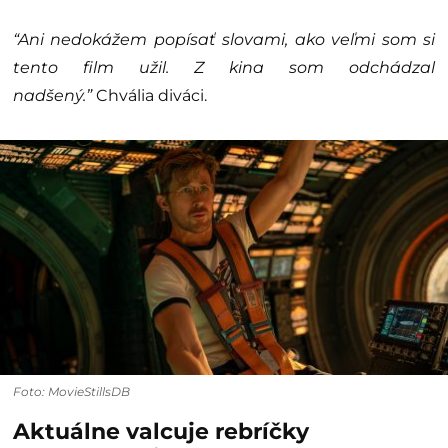
“Ani nedokážem popísať slovami, ako veľmi som si
tento film užil. Z kina som odchádzal
nadšený.”
Chvália diváci.
Foto: MovieStillsDB
Aktuálne valcuje rebríčky