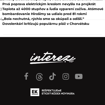
Prvá poprava elektrickým kreslom nevyšla na prvýkrát
Teplota až 4000 stupňov a ľudia vyparení zaživa. Atómové
3
bombardovanie Hirošimy sa udialo pred 81 rokmi
„Bola nechutná, rýchlo sme sa okúpali a odišli.“
4
Dovolenkári kritizujú populárnu pláž v Chorvátsku