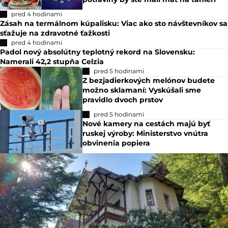
pred 4 hodinami
Zásah na termálnom kúpalisku: Viac ako sto návštevníkov sa
sťažuje na zdravotné ťažkosti
pred 4 hodinami
Padol nový absolútny teplotný rekord na Slovensku:
Namerali 42,2 stupňa Celzia
pred 5 hodinami
Z bezjadierkových melónov budete
možno sklamaní: Vyskúšali sme
pravidlo dvoch prstov
pred 5 hodinami
Nové kamery na cestách majú byť
ruskej výroby: Ministerstvo vnútra
obvinenia popiera