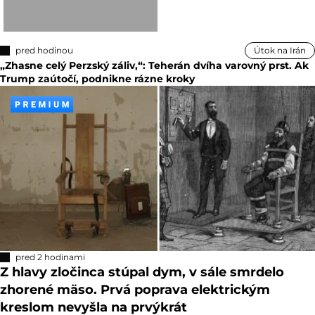
pred hodinou
Útok na Irán
„Zhasne celý Perzský záliv,“: Teherán dvíha varovný prst. Ak
Trump zaútočí, podnikne rázne kroky
pred 2 hodinami
Z hlavy zločinca stúpal dym, v sále smrdelo
zhorené mäso. Prvá poprava elektrickým
kreslom nevyšla na prvýkrát