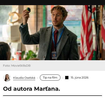
Foto: MovieStillsDB
Tip na film
15. júna 2026
Klaudia Oselská
Od autora Marťana.