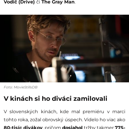
Vodič (Drive)
či
The Gray Man
.
Foto: MovieStillsDB
V kinách si ho diváci zamilovali
V slovenských kinách, kde mal premiéru v marci
tohto roka, zožal obrovský úspech. Videlo ho viac ako
80-tisíc divákov
, pričom
dosiahol
tržby takmer
775-