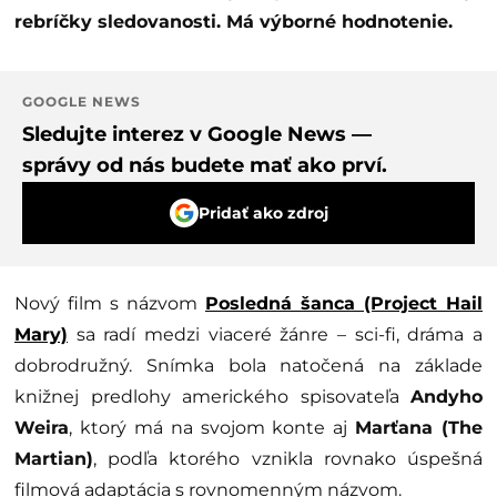
rebríčky sledovanosti. Má výborné hodnotenie.
GOOGLE NEWS
Sledujte interez v Google News —
správy od nás budete mať ako prví.
Pridať ako zdroj
Nový film s názvom
Posledná šanca (Project Hail
Mary)
sa radí medzi viaceré žánre – sci-fi, dráma a
dobrodružný. Snímka bola natočená na základe
knižnej predlohy amerického spisovateľa
Andyho
Weira
, ktorý má na svojom konte aj
Marťana (The
Martian)
, podľa ktorého vznikla rovnako úspešná
filmová adaptácia s rovnomenným názvom.