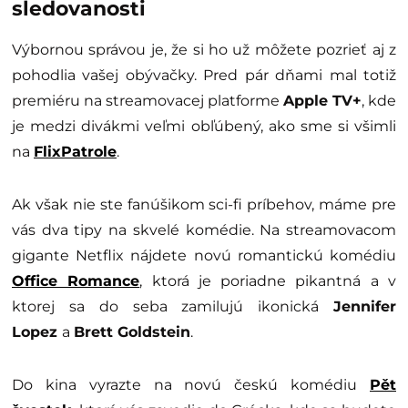
sledovanosti
Výbornou správou je, že si ho už môžete pozrieť aj z
pohodlia vašej obývačky. Pred pár dňami mal totiž
premiéru na streamovacej platforme
Apple TV+
, kde
je medzi divákmi veľmi obľúbený, ako sme si všimli
na
FlixPatrole
.
Ak však nie ste fanúšikom sci-fi príbehov, máme pre
vás dva tipy na skvelé komédie. Na streamovacom
gigante Netflix nájdete novú romantickú komédiu
Office Romance
, ktorá je poriadne pikantná a v
ktorej sa do seba zamilujú ikonická
Jennifer
Lopez
a
Brett Goldstein
.
Do kina vyrazte na novú českú komédiu
Pět