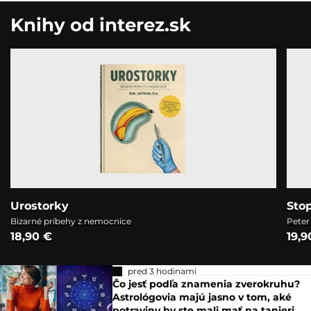
Knihy od interez.sk
Urostorky
Sto
Bizarné príbehy z nemocnice
Peter
18,90 €
19,9
pred 3 hodinami
Čo jesť podľa znamenia zverokruhu?
Astrológovia majú jasno v tom, aké
potraviny by ste mali mať na tanieri