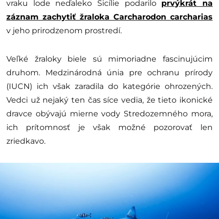
vraku lode neďaleko Sicílie podarilo
prvýkrát na
záznam zachytiť žraloka Carcharodon carcharias
v jeho prirodzenom prostredí.
Veľké žraloky biele sú mimoriadne fascinujúcim
druhom. Medzinárodná únia pre ochranu prírody
(IUCN) ich však zaradila do kategórie ohrozených.
Vedci už nejaký ten čas síce vedia, že tieto ikonické
dravce obývajú mierne vody Stredozemného mora,
ich prítomnosť je však možné pozorovať len
zriedkavo.