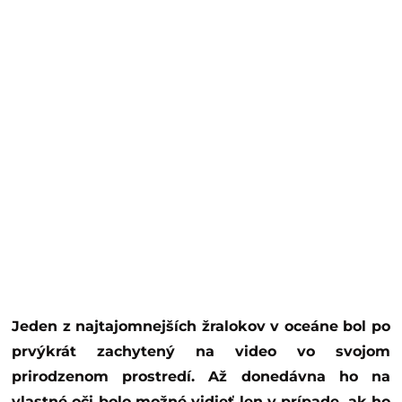
Jeden z najtajomnejších žralokov v oceáne bol po
prvýkrát zachytený na video vo svojom
prirodzenom prostredí. Až donedávna ho na
vlastné oči bolo možné vidieť len v prípade, ak ho