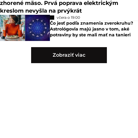
zhorené mäso. Prvá poprava elektrickým
kreslom nevyšla na prvýkrát
včera o 19:00
Čo jesť podľa znamenia zverokruhu?
Astrológovia majú jasno v tom, aké
potraviny by ste mali mať na tanieri
Zobraziť viac