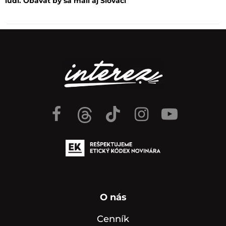
ľudí. Obávať by sa mali aj Slováci
O nás
Cenník