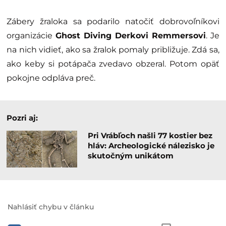
Zábery žraloka sa podarilo natočiť dobrovoľníkovi
organizácie
Ghost Diving
Derkovi Remmersovi
. Je
na nich vidieť, ako sa žralok pomaly približuje. Zdá sa,
ako keby si potápača zvedavo obzeral. Potom opäť
pokojne odpláva preč.
Pozri aj:
Pri Vrábľoch našli 77 kostier bez
hláv: Archeologické nálezisko je
skutočným unikátom
Nahlásiť chybu v článku