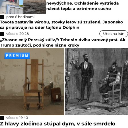
nevydýchne. Ochladenie vystrieda
návrat tepla a extrémne sucho
pred 6 hodinami
Toyota zastavila výrobu, stovky letov sú zrušené. Japonsko
sa pripravuje na úder tajfúnu Dolphin
včera o 20:28
Útok na Irán
„Zhasne celý Perzský záliv,“: Teherán dvíha varovný prst. Ak
Trump zaútočí, podnikne rázne kroky
včera o 19:40
Z hlavy zločinca stúpal dym, v sále smrdelo