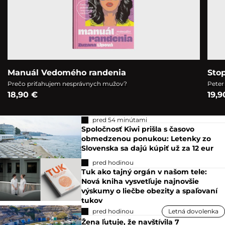
Manuál Vedomého randenia
Sto
Prečo priťahujem nesprávnych mužov?
Peter
18,90 €
19,9
pred 54 minútami
Spoločnosť Kiwi prišla s časovo
obmedzenou ponukou: Letenky zo
Slovenska sa dajú kúpiť už za 12 eur
pred hodinou
Tuk ako tajný orgán v našom tele:
Nová kniha vysvetľuje najnovšie
výskumy o liečbe obezity a spaľovaní
tukov
pred hodinou
Letná dovolenka
Žena ľutuje, že navštívila 7