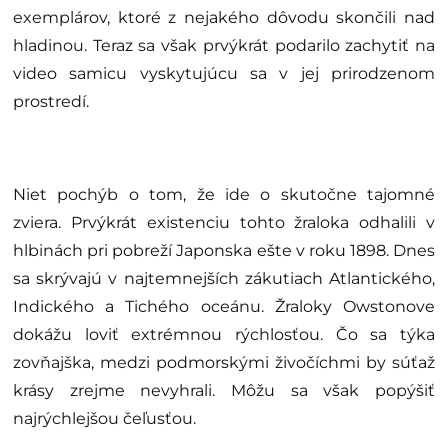
exemplárov, ktoré z nejakého dôvodu skončili nad
hladinou. Teraz sa však prvýkrát podarilo zachytiť na
video samicu vyskytujúcu sa v jej prirodzenom
prostredí.
Niet pochýb o tom, že ide o skutočne tajomné
zviera. Prvýkrát existenciu tohto žraloka odhalili v
hlbinách pri pobreží Japonska ešte v roku 1898. Dnes
sa skrývajú v najtemnejších zákutiach Atlantického,
Indického a Tichého oceánu. Žraloky Owstonove
dokážu loviť extrémnou rýchlosťou. Čo sa týka
zovňajška, medzi podmorskými živočíchmi by súťaž
krásy zrejme nevyhrali. Môžu sa však popýšiť
najrýchlejšou čeľusťou.