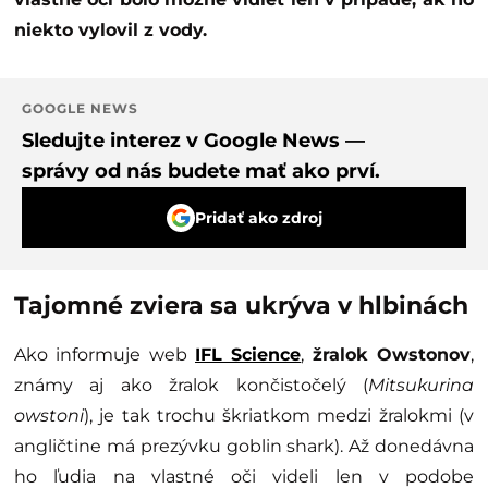
niekto vylovil z vody.
GOOGLE NEWS
Sledujte interez v Google News —
správy od nás budete mať ako prví.
Pridať ako zdroj
Tajomné zviera sa ukrýva v hlbinách
Ako informuje web
IFL Science
,
žralok Owstonov
,
známy aj ako žralok končistočelý (
Mitsukurina
owstoni
), je tak trochu škriatkom medzi žralokmi (v
angličtine má prezývku goblin shark). Až donedávna
ho ľudia na vlastné oči videli len v podobe