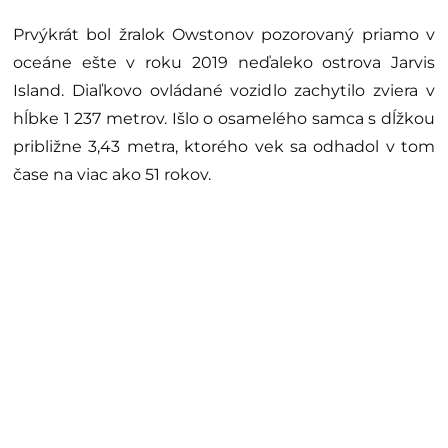
Prvýkrát bol žralok Owstonov pozorovaný priamo v
oceáne ešte v roku 2019 neďaleko ostrova Jarvis
Island. Diaľkovo ovládané vozidlo zachytilo zviera v
hĺbke 1 237 metrov. Išlo o osamelého samca s dĺžkou
približne 3,43 metra, ktorého vek sa odhadol v tom
čase na viac ako 51 rokov.