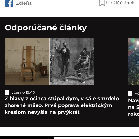
Uložiť článok
Zdieľať
Odporúčané články
včera o 19:40
vč
Z hlavy zločinca stúpal dym, v sále smrdelo
Navš
zhorené mäso. Prvá poprava elektrickým
na S
kreslom nevyšla na prvýkrát
roko