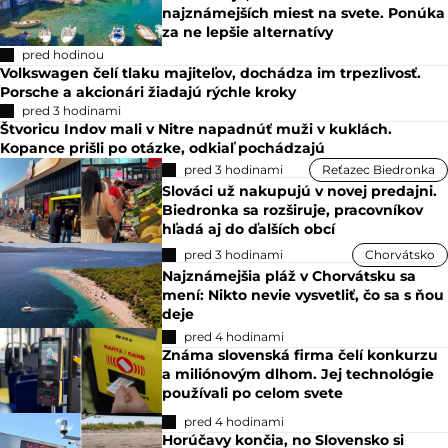
najznámejších miest na svete. Ponúka
za ne lepšie alternatívy
pred hodinou
Volkswagen čelí tlaku majiteľov, dochádza im trpezlivosť.
Porsche a akcionári žiadajú rýchle kroky
pred 3 hodinami
Štvoricu Indov mali v Nitre napadnúť muži v kuklách.
Kopance prišli po otázke, odkiaľ pochádzajú
pred 3 hodinami
Reťazec Biedronka
Slováci už nakupujú v novej predajni.
Biedronka sa rozširuje, pracovníkov
hľadá aj do ďalších obcí
pred 3 hodinami
Chorvátsko
Najznámejšia pláž v Chorvátsku sa
mení: Nikto nevie vysvetliť, čo sa s ňou
deje
pred 4 hodinami
Známa slovenská firma čelí konkurzu
a miliónovým dlhom. Jej technológie
používali po celom svete
pred 4 hodinami
Horúčavy končia, no Slovensko si