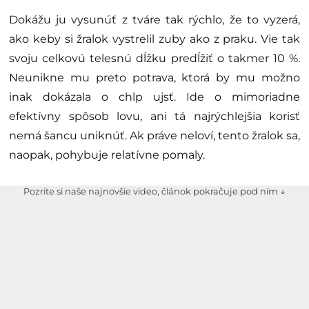
Dokážu ju vysunúť z tváre tak rýchlo, že to vyzerá,
ako keby si žralok vystrelil zuby ako z praku. Vie tak
svoju celkovú telesnú dĺžku predĺžiť o takmer 10 %.
Neunikne mu preto potrava, ktorá by mu možno
inak dokázala o chlp ujsť. Ide o mimoriadne
efektívny spôsob lovu, ani tá najrýchlejšia korisť
nemá šancu uniknúť. Ak práve neloví, tento žralok sa,
naopak, pohybuje relatívne pomaly.
Pozrite si naše najnovšie video, článok pokračuje pod ním ↓