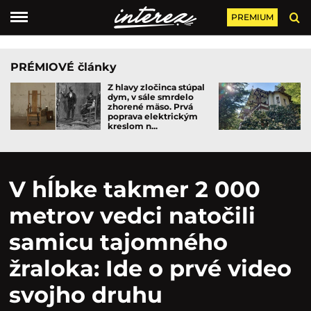
PREMIUM
PRÉMIOVÉ články
Z hlavy zločinca stúpal
dym, v sále smrdelo
zhorené mäso. Prvá
poprava elektrickým
kreslom n...
V hĺbke takmer 2 000
metrov vedci natočili
samicu tajomného
žraloka: Ide o prvé video
svojho druhu