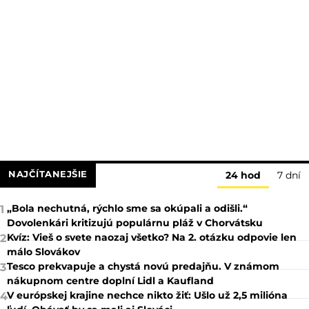
NAJČÍTANEJŠIE
24 hod
7 dní
„Bola nechutná, rýchlo sme sa okúpali a odišli.“
1
Dovolenkári kritizujú populárnu pláž v Chorvátsku
Kvíz: Vieš o svete naozaj všetko? Na 2. otázku odpovie len
2
málo Slovákov
Tesco prekvapuje a chystá novú predajňu. V známom
3
nákupnom centre doplní Lidl a Kaufland
V európskej krajine nechce nikto žiť: Ušlo už 2,5 milióna
4