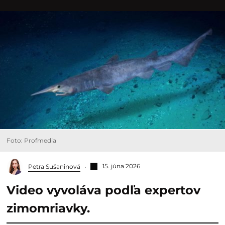
Foto: Profmedia
15. júna 2026
Petra Sušaninová
Video vyvoláva podľa expertov
zimomriavky.