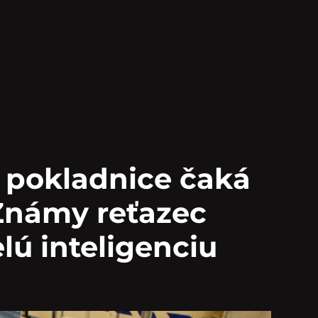
pokladnice čaká
Známy reťazec
ú inteligenciu