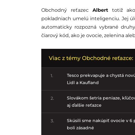
Obchodný reťazec
Albert
totiž ak
pokladniach umelú inteligenciu. Jej ú
automaticky rozpozná vybrané druhy
čiarový kód, ako je ovocie, zelenina ale
Viac z témy Obchodné reťazce:
Tesco prekvapuje a chystá no
1.
Lidl a Kaufland
Slovákom šetria peniaze, kľúčov
2.
aj ďalšie reťazce
Skúsili sme nakúpiť ovocie v 6 p
3.
boli zásadné