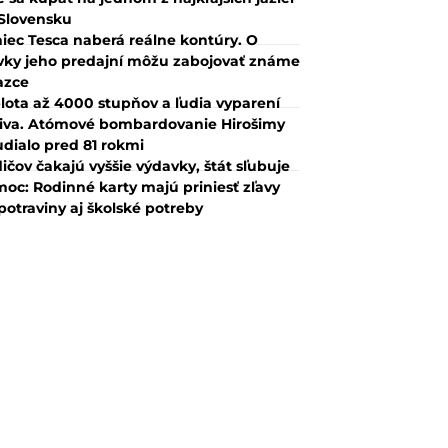
Slovensku
iec Tesca naberá reálne kontúry. O
vky jeho predajní môžu zabojovať známe
azce
lota až 4000 stupňov a ľudia vyparení
iva. Atómové bombardovanie Hirošimy
udialo pred 81 rokmi
ičov čakajú vyššie výdavky, štát sľubuje
oc: Rodinné karty majú priniesť zľavy
potraviny aj školské potreby