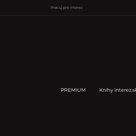
Pracuj pre interez
PREMIUM
Knihy interez.s