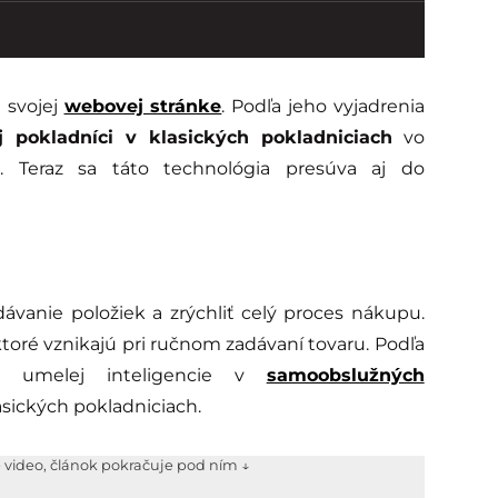
 svojej
webovej stránke
. Podľa jeho vyjadrenia
j pokladníci v klasických pokladniciach
vo
. Teraz sa táto technológia presúva aj do
vanie položiek a zrýchliť celý proces nákupu.
oré vznikajú pri ručnom zadávaní tovaru. Podľa
e umelej inteligencie v
samoobslužných
asických pokladniciach.
e video, článok pokračuje pod ním ↓