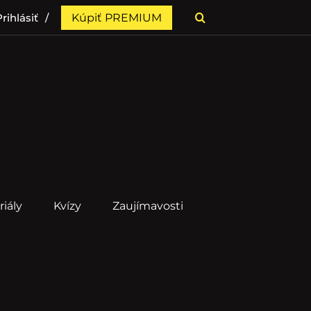
rihlásiť
Kúpiť PREMIUM
riály
Kvízy
Zaujímavosti