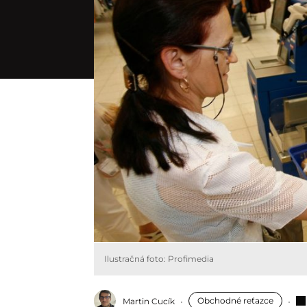
Ilustračná foto: Profimedia
Obchodné reťazce
Martin Cucík