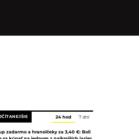
JČÍTANEJŠIE
24 hod
7 dní
up zadarmo a hranolčeky za 3,40 €: Boli
 sa kúpať na jednom z najkrajších jazier