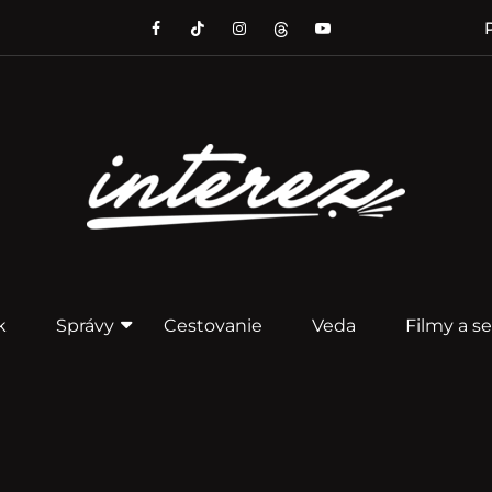
P
k
Správy
Cestovanie
Veda
Filmy a se