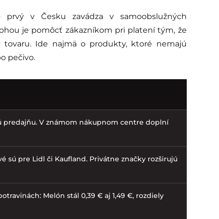
o prvý v Česku zavádza v samoobslužných
lohou je pomôcť zákazníkom pri platení tým, že
 tovaru. Ide najmä o produkty, ktoré nemajú
bo pečivo.
vú predajňu. V známom nákupnom centre doplní
é sú pre Lidl či Kaufland. Privátne značky rozširujú
otravinách: Melón stál 0,39 € aj 1,49 €, rozdiely