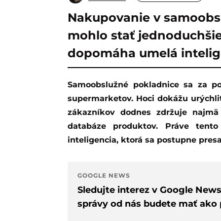
Nakupovanie v samoobsl
mohlo stať jednoduchšie
dopomáha umelá intelig
Samoobslužné pokladnice sa za posledné roky stali bežnou súčasťou väčšiny
supermarketov. Hoci dokážu urýchli
zákazníkov dodnes zdržuje najmä 
databáze produktov. Práve tent
inteligencia, ktorá sa postupne pres
GOOGLE NEWS
Sledujte interez v Google New
správy od nás budete mať ako p