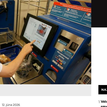
NA
Vst
1
12. júna 2026
sme