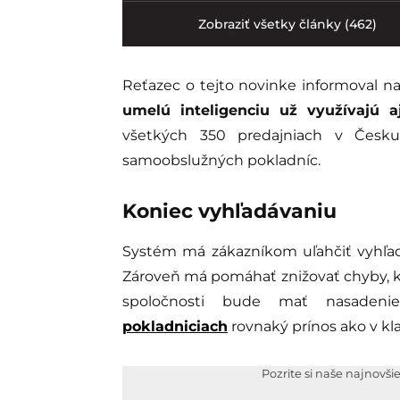
Zobraziť všetky články (462)
Reťazec o tejto novinke informoval na
umelú inteligenciu už využívajú a
všetkých 350 predajniach v Česku
samoobslužných pokladníc.
Koniec vyhľadávaniu
Systém má zákazníkom uľahčiť vyhľadá
Zároveň má pomáhať znižovať chyby, kt
spoločnosti bude mať nasadeni
pokladniciach
rovnaký prínos ako v kl
Pozrite si naše najnovši