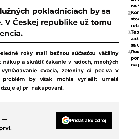
na 
užných pokladniciach by sa
Kon
2
sto
. V Českej republike už tomu
reť
encia.
Tep
3
zaž
sa 
Rod
4
pom
ť nákup a skrátiť čakanie v radoch, mnohých
na 
vyhľadávanie ovocia, zeleniny či pečiva v
o problém by však mohla vyriešiť umelá
adzuje aj pri nakupovaní.
s —
Pridať ako zdroj
rví.