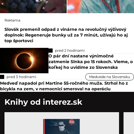
Reklama
Slovák premenil odpad z vinárne na revolučný výživový
doplnok: Regeneruje bunky už za 7 minút, užívajú ho aj
top športovci
pred 2 hodinami
O pár dní nastane výnimočné
zatmenie Slnka po 15 rokoch. Vieme, o
koľkej ho uvidíme zo Slovenska
pred 3 hodinami
Medvede na Slovensku
Medveď napadol pri Martine 55-ročného muža. Strhol ho z
bicykla na zem, v nemocnici smeroval na operáciu
Knihy od interez.sk