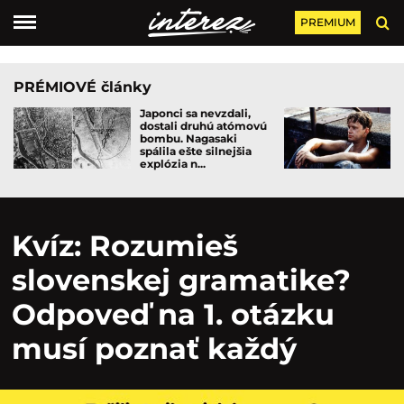
PREMIUM
PRÉMIOVÉ články
Japonci sa nevzdali,
dostali druhú atómovú
bombu. Nagasaki
spálila ešte silnejšia
explózia n...
Kvíz: Rozumieš
slovenskej gramatike?
Odpoveď na 1. otázku
musí poznať každý