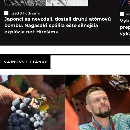
pred 8 hodinami
vč
Japonci sa nevzdali, dostali druhú atómovú
Vyk
bombu. Nagasaki spálila ešte silnejšia
pre
explózia než Hirošimu
výka
NAJNOVŠIE ČLÁNKY