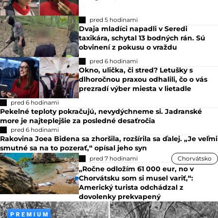
pred 5 hodinami
Dvaja mladíci napadli v Seredi
taxikára, schytal 13 bodných rán. Sú
obvinení z pokusu o vraždu
pred 6 hodinami
Okno, ulička, či stred? Letušky s
dlhoročnou praxou odhalili, čo o vás
prezradí výber miesta v lietadle
pred 6 hodinami
Pekelné teploty pokračujú, nevydýchneme si. Jadranské
more je najteplejšie za posledné desaťročia
pred 6 hodinami
Rakovina Joea Bidena sa zhoršila, rozšírila sa ďalej. „Je veľmi
smutné sa na to pozerať,“ opísal jeho syn
pred 7 hodinami
Chorvátsko
„Ročne odložím 61 000 eur, no v
Chorvátsku som si musel variť,“:
Americký turista odchádzal z
dovolenky prekvapený