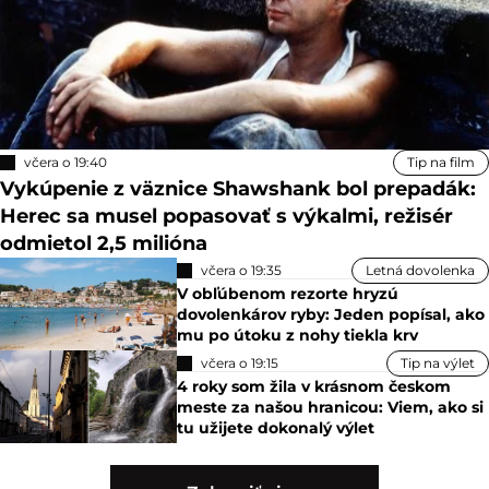
včera o 19:40
Tip na film
Vykúpenie z väznice Shawshank bol prepadák:
Herec sa musel popasovať s výkalmi, režisér
odmietol 2,5 milióna
včera o 19:35
Letná dovolenka
V obľúbenom rezorte hryzú
dovolenkárov ryby: Jeden popísal, ako
mu po útoku z nohy tiekla krv
včera o 19:15
Tip na výlet
4 roky som žila v krásnom českom
meste za našou hranicou: Viem, ako si
tu užijete dokonalý výlet