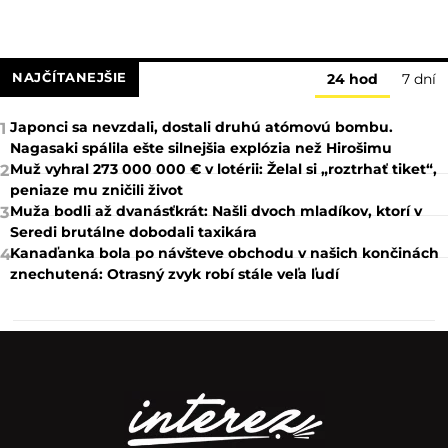
NAJČÍTANEJŠIE
24 hod
7 dní
Japonci sa nevzdali, dostali druhú atómovú bombu.
1
Nagasaki spálila ešte silnejšia explózia než Hirošimu
Muž vyhral 273 000 000 € v lotérii: Želal si „roztrhať tiket“,
2
peniaze mu zničili život
Muža bodli až dvanásťkrát: Našli dvoch mladíkov, ktorí v
3
Seredi brutálne dobodali taxikára
Kanaďanka bola po návšteve obchodu v našich končinách
4
znechutená: Otrasný zvyk robí stále veľa ľudí