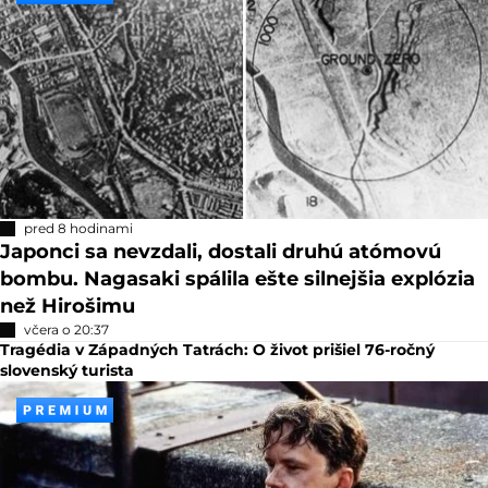
pred 8 hodinami
Japonci sa nevzdali, dostali druhú atómovú
bombu. Nagasaki spálila ešte silnejšia explózia
než Hirošimu
včera o 20:37
Tragédia v Západných Tatrách: O život prišiel 76-ročný
slovenský turista