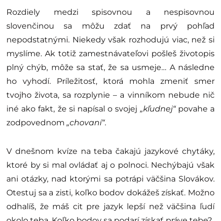
Rozdiely medzi spisovnou a nespisovnou
slovenčinou sa môžu zdať na prvý pohľad
nepodstatnými. Niekedy však rozhodujú viac, než si
myslíme. Ak totiž zamestnávateľovi pošleš životopis
plný chýb, môže sa stať, že sa usmeje… A následne
ho vyhodí. Príležitosť, ktorá mohla zmeniť smer
tvojho života, sa rozplynie – a vinníkom nebude nič
iné ako fakt, že si napísal o svojej
„kľudnej“
povahe a
zodpovednom
„chovaní“
.
V dnešnom kvíze na teba čakajú jazykové chytáky,
ktoré by si mal ovládať aj o polnoci. Nechýbajú však
ani otázky, nad ktorými sa potrápi väčšina Slovákov.
Otestuj sa a zisti, koľko bodov dokážeš získať. Možno
odhalíš, že máš cit pre jazyk lepší než väčšina ľudí
okolo teba. Koľko bodov sa podarí získať práve tebe?