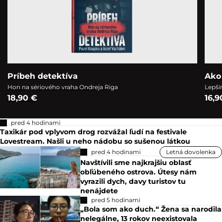
Príbeh detektíva
Ako
Hon na sériového vraha Ondreja Riga
Lepší
18,90 €
16,9
pred 4 hodinami
Taxikár pod vplyvom drog rozvážal ľudí na festivale
Lovestream. Našli u neho nádobu so sušenou látkou
pred 4 hodinami
Letná dovolenka
Navštívili sme najkrajšiu oblasť
obľúbeného ostrova. Útesy nám
vyrazili dych, davy turistov tu
nenájdete
pred 5 hodinami
„Bola som ako duch.“ Žena sa narodila
nelegálne, 13 rokov neexistovala