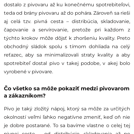
dostalo z pivovaru až ku konečnému spotrebiteľovi,
teda od brány pivovaru až do pohára. Zároveň sa rieši
aj celá tzv. pivná cesta – distribúcia, skladovanie,
čapovanie a servírovanie, pretože pri každom z
týchto krokov môže dôjsť k zhoršeniu kvality. Preto
obchodný sládok spolu s tímom dohliada na celý
reťazec, aby sa minimalizovali straty kvality a aby
spotrebiteľ dostal pivo v takej podobe, v akej bolo
vyrobené v pivovare.
Čo všetko sa môže pokaziť medzi pivovarom
a zákazníkom?
Pivo je taký zložitý nápoj, ktorý sa môže za určitých
okolností veľmi ľahko negatívne zmeniť, keď oň nie
je dobre postarané. To sa bavíme vlastne o celej tej
pivnej ceste – od distribúcie, skladovania až po