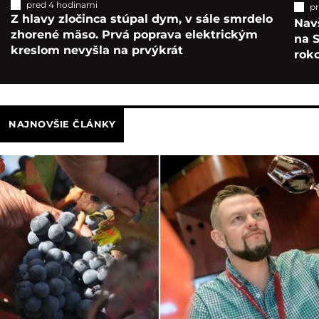
pred 4 hodinami
p
Z hlavy zločinca stúpal dym, v sále smrdelo
Navš
zhorené mäso. Prvá poprava elektrickým
na S
kreslom nevyšla na prvýkrát
roko
NAJNOVŠIE ČLÁNKY