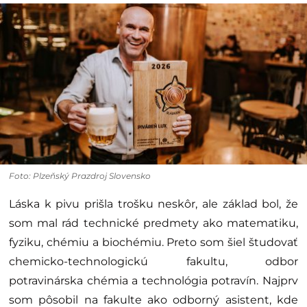
Foto: Plzeňský Prazdroj Slovensko
Láska k pivu prišla trošku neskôr, ale základ bol, že
som mal rád technické predmety ako matematiku,
fyziku, chémiu a biochémiu. Preto som šiel študovať
chemicko-technologickú fakultu, odbor
potravinárska chémia a technológia potravín. Najprv
som pôsobil na fakulte ako odborný asistent, kde