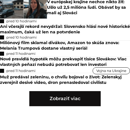
V európskej krajine nechce nikto žiť:
Ušlo už 2,5 milióna ľudí. Obávať by sa
mali aj Slováci
pred 10 hodinami
Ani včerajší rekord nevydržal: Slovensko hlási nové historické
maximum, čaká už len na potvrdenie
pred 10 hodinami
Miliónový film sklamal divákov, Amazon to skúša znova:
Melania Trumpová dostane vlastný seriál
pred 11 hodinami
Nové pravidlá hypoték môžu prekvapiť tisíce Slovákov: Viac
vlastných peňazí nebudú potrebovať len investori
pred 11 hodinami
Vojna na Ukrajine
Muž predával zeleninu, o chvíľu bojoval o život: Zelenskyj
zverejnil desivé video, dron prenasledoval civilistu
Zobraziť viac