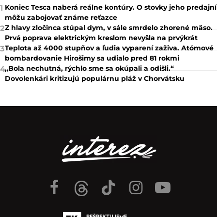
Koniec Tesca naberá reálne kontúry. O stovky jeho predajní
1
môžu zabojovať známe reťazce
Z hlavy zločinca stúpal dym, v sále smrdelo zhorené mäso.
2
Prvá poprava elektrickým kreslom nevyšla na prvýkrát
Teplota až 4000 stupňov a ľudia vyparení zaživa. Atómové
3
bombardovanie Hirošimy sa udialo pred 81 rokmi
„Bola nechutná, rýchlo sme sa okúpali a odišli.“
4
Dovolenkári kritizujú populárnu pláž v Chorvátsku