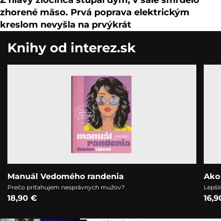
zhorené mäso. Prvá poprava elektrickým
kreslom nevyšla na prvýkrát
Knihy od interez.sk
Manuál Vedomého randenia
Ako
Prečo priťahujem nesprávnych mužov?
Lepší
18,90 €
16,9