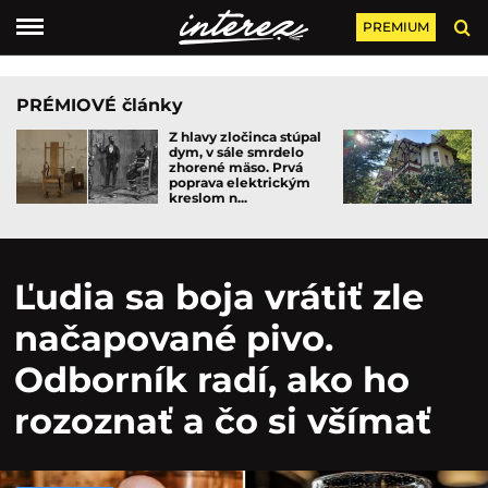
PREMIUM
PRÉMIOVÉ články
Z hlavy zločinca stúpal
dym, v sále smrdelo
zhorené mäso. Prvá
poprava elektrickým
kreslom n...
Ľudia sa boja vrátiť zle
načapované pivo.
Odborník radí, ako ho
rozoznať a čo si všímať