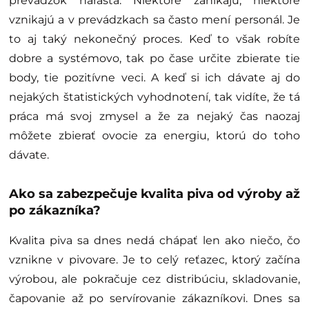
prevádzok narastá. Niektoré zanikajú, niektoré
vznikajú a v prevádzkach sa často mení personál. Je
to aj taký nekonečný proces. Keď to však robíte
dobre a systémovo, tak po čase určite zbierate tie
body, tie pozitívne veci. A keď si ich dávate aj do
nejakých štatistických vyhodnotení, tak vidíte, že tá
práca má svoj zmysel a že za nejaký čas naozaj
môžete zbierať ovocie za energiu, ktorú do toho
dávate.
Ako sa zabezpečuje kvalita piva od výroby až
po zákazníka?
Kvalita piva sa dnes nedá chápať len ako niečo, čo
vznikne v pivovare. Je to celý reťazec, ktorý začína
výrobou, ale pokračuje cez distribúciu, skladovanie,
čapovanie až po servírovanie zákazníkovi. Dnes sa