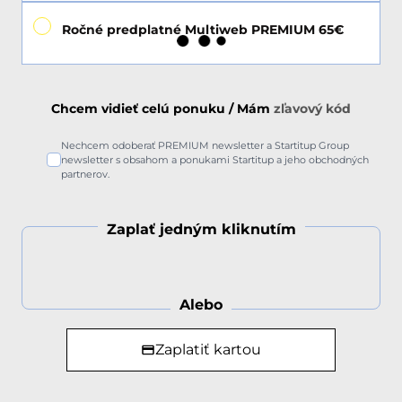
Ročné predplatné Multiweb PREMIUM 65€
Chcem vidieť celú ponuku / Mám
zľavový kód
Nechcem odoberať PREMIUM newsletter a Startitup Group
newsletter s obsahom a ponukami Startitup a jeho obchodných
partnerov.
Zaplať jedným kliknutím
Alebo
Zaplatiť kartou