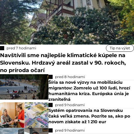
pred 7 hodinami
Tip na výlet
Navštívili sme najlepšie klimatické kúpele na
Slovensku. Hrdzavý areál zastal v 90. rokoch,
no príroda očarí
pred 8 hodinami
Šíria sa nové výzvy na mobilizáciu
migrantov: Zomrelo už 100 ľudí, hrozí
humanitárna kríza. Európska únia je
zraniteľná
pred 9 hodinami
Systém opatrovania na Slovensku
čaká veľká zmena. Pozrite sa, ako po
novom získate až 1 210 eur
pred 9 hodinami