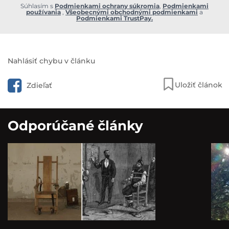
Súhlasím s
Podmienkami ochrany súkromia
,
Podmienkami
používania
,
Všeobecnými obchodnými podmienkami
a
Podmienkami TrustPay.
Nahlásiť chybu v článku
Uložiť článok
Zdieľať
Odporúčané články