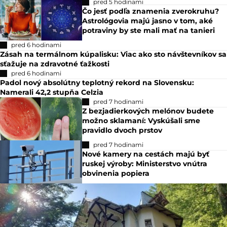
pred 5 hodinami
Čo jesť podľa znamenia zverokruhu?
Astrológovia majú jasno v tom, aké
potraviny by ste mali mať na tanieri
pred 6 hodinami
Zásah na termálnom kúpalisku: Viac ako sto návštevníkov sa
sťažuje na zdravotné ťažkosti
pred 6 hodinami
Padol nový absolútny teplotný rekord na Slovensku:
Namerali 42,2 stupňa Celzia
pred 7 hodinami
Z bezjadierkových melónov budete
možno sklamaní: Vyskúšali sme
pravidlo dvoch prstov
pred 7 hodinami
Nové kamery na cestách majú byť
ruskej výroby: Ministerstvo vnútra
obvinenia popiera