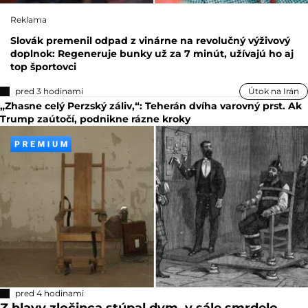
Reklama
Slovák premenil odpad z vinárne na revolučný výživový
doplnok: Regeneruje bunky už za 7 minút, užívajú ho aj
top športovci
pred 3 hodinami
Útok na Irán
„Zhasne celý Perzský záliv,“: Teherán dvíha varovný prst. Ak
Trump zaútočí, podnikne rázne kroky
pred 4 hodinami
Z hlavy zločinca stúpal dym, v sále smrdelo