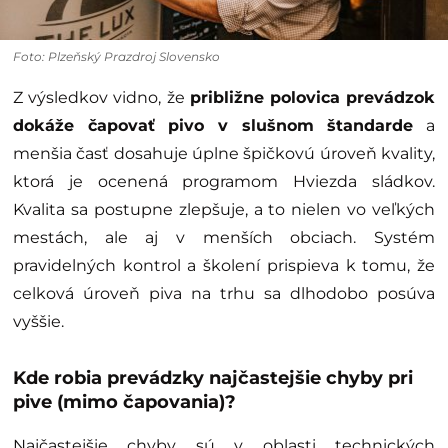
Foto: Plzeňský Prazdroj Slovensko
Z výsledkov vidno, že
približne polovica prevádzok
dokáže čapovať pivo v slušnom štandarde
a
menšia časť dosahuje úplne špičkovú úroveň kvality,
ktorá je ocenená programom Hviezda sládkov.
Kvalita sa postupne zlepšuje, a to nielen vo veľkých
mestách, ale aj v menších obciach. Systém
pravidelných kontrol a školení prispieva k tomu, že
celková úroveň piva na trhu sa dlhodobo posúva
vyššie.
Kde robia prevádzky najčastejšie chyby pri
pive (mimo čapovania)?
Najčastejšie chyby sú v oblasti technických