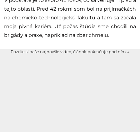
V podstate je to skoro 42 rokov, čo sa venujem pivu a
tejto oblasti. Pred 42 rokmi som bol na prijímačkách
na chemicko-technologickú fakultu a tam sa začala
moja pivná kariéra. Už počas štúdia sme chodili na
brigády a praxe, napríklad na zber chmeľu.
Pozrite si naše najnovšie video, článok pokračuje pod ním ↓