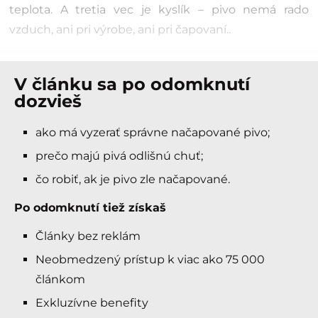
teplota. A tretia vec je kyslík – pivo nemá rado
vzduch, ani pri výrobe, ani pri čapovaní..
V článku sa po odomknutí
dozvieš
ako má vyzerať správne načapované pivo;
prečo majú pivá odlišnú chuť;
čo robiť, ak je pivo zle načapované.
Po odomknutí tiež získaš
Články bez reklám
Neobmedzený prístup k viac ako 75 000
článkom
Exkluzívne benefity