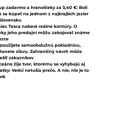
up zadarmo a hranolčeky za 3,40 €: Boli
 sa kúpať na jednom z najkrajších jazier
Slovensku
iec Tesca naberá reálne kontúry. O
vky jeho predajní môžu zabojovať známe
azce
použijete samoobslužnú pokladnicu,
tanete zľavu. Zahraničný návrh môže
ešiť zákazníkov
ceáne žije tvor, ktorému sa vyhýbajú aj
atky: Vedci netušia prečo. A nie, nie je to
lok