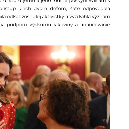
u, ktorú jemu a jeho rodine poskytli William s
 prístup k ich dvom deťom, Kate odpovedala
la odkaz zosnulej aktivistky a vyzdvihla význam
 na podporu výskumu rakoviny a financovanie