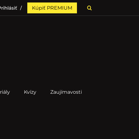
rihlásiť
Kúpiť PREMIUM
riály
Kvízy
Zaujímavosti