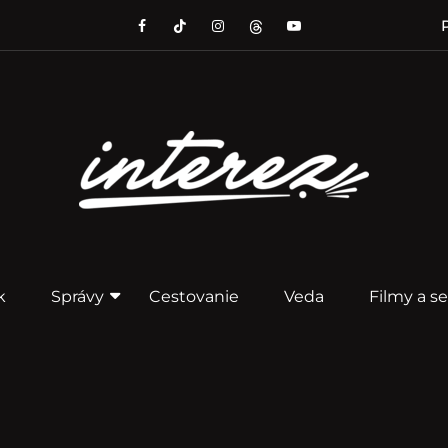
P
k
Správy
Cestovanie
Veda
Filmy a se