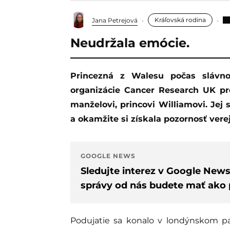
Kráľovská rodina
Jana Petrejová
Neudržala emócie.
Princezná z Walesu počas slávnostnej recepcie pri príležitosti 125. výročia
organizácie Cancer Research UK p
manželovi, princovi Williamovi. Jej
a okamžite si získala pozornosť verej
GOOGLE NEWS
Sledujte interez v Google New
správy od nás budete mať ako p
Podujatie sa konalo v londýnskom pal