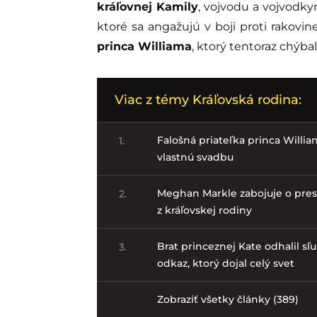
kráľovnej Kamily
, vojvodu a vojvodky
ktoré sa angažujú v boji proti rakovin
princa Williama
, ktorý tentoraz chýba
Viac z témy Kráľovská rodina:
Falošná priateľka princa Willia
1.
vlastnú svadbu
Meghan Markle zabojuje o pres
2.
z kráľovskej rodiny
Brat princeznej Kate odhalil sľu
3.
odkaz, ktorý dojal celý svet
Zobraziť všetky články (389)