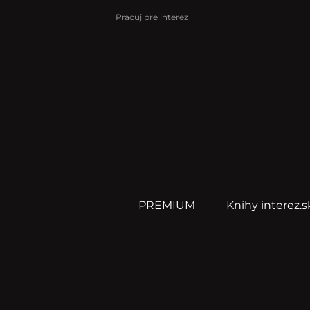
Pracuj pre interez
PREMIUM
Knihy interez.s