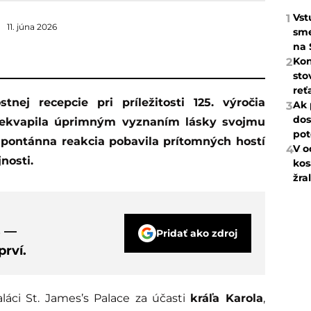
Vst
1
11. júna 2026
sme
na 
Kon
2
sto
reť
Ak 
3
dos
rekvapila úprimným vyznaním lásky svojmu
pot
 spontánna reakcia pobavila prítomných hostí
V o
4
nosti.
kos
žra
s —
Pridať ako zdroj
rví.
áci St. James’s Palace za účasti
kráľa Karola
,