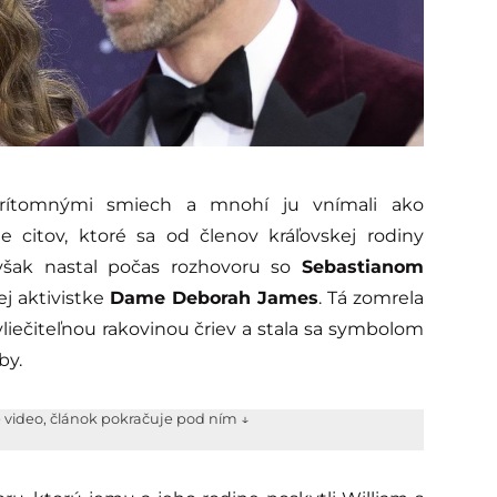
prítomnými smiech a mnohí ju vnímali ako
e citov, ktoré sa od členov kráľovskej rodiny
však nastal počas rozhovoru so
Sebastianom
j aktivistke
Dame Deborah James
. Tá zomrela
liečiteľnou rakovinou čriev a stala sa symbolom
by.
e video, článok pokračuje pod ním ↓