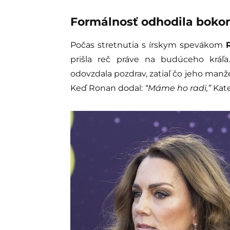
Formálnosť odhodila bok
Počas stretnutia s írskym spevákom
prišla reč práve na budúceho kráľa.
odovzdala pozdrav, zatiaľ čo jeho man
Keď Ronan dodal:
“Máme ho radi,”
Kate