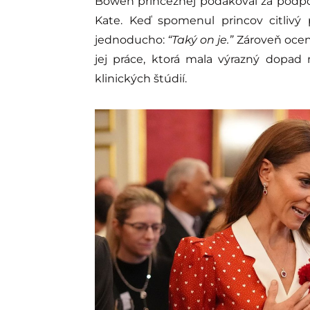
Bowen princeznej poďakoval za podpor
Kate. Keď spomenul princov citlivý
jednoducho:
“Taký on je.”
Zároveň oceni
jej práce, ktorá mala výrazný dopad
klinických štúdií.