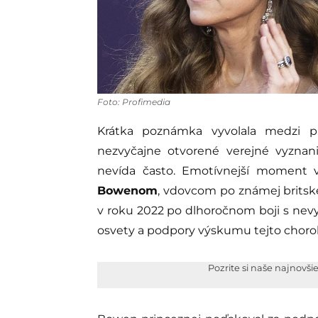
Foto: Profimedia
Krátka poznámka vyvolala medzi 
nezvyčajne otvorené verejné vyznani
nevída často. Emotívnejší moment 
Bowenom
, vdovcom po známej britske
v roku 2022 po dlhoročnom boji s nevy
osvety a podpory výskumu tejto choro
Pozrite si naše najnovši