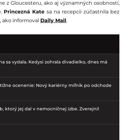
ne z Gloucesteru, ako aj významných osobností,
e.
Princezná Kate
sa na recepcii zúčastnila bez
l, ako informoval
Daily Mail
.
ma sa vydala. Kedysi zohrala divadielko, dnes má
tížne ocenenie: Nový kariérny míľnik po odchode
b, ktorý jej dal v nemocničnej izbe. Zverejnil