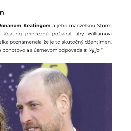
om
Ronanom Keatingom
a jeho manželkou Storm
 Keating princeznú požiadal, aby Williamovi
želka poznamenala, že je to skutočný džentlmen.
 pohotovo a s úsmevom odpovedala:
“Aj ja.“