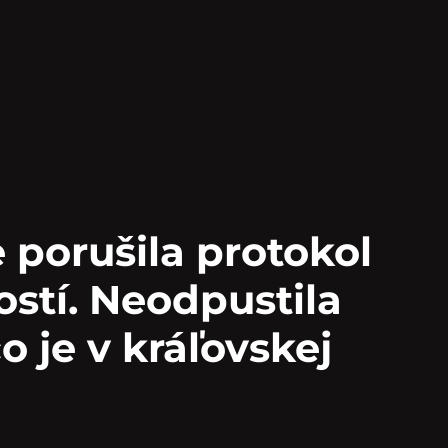
 porušila protokol
ostí. Neodpustila
o je v kráľovskej