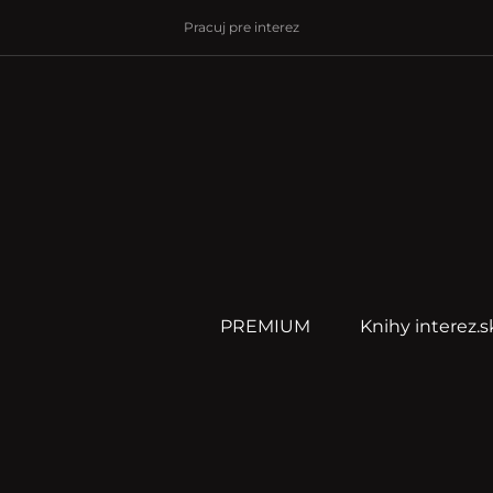
Pracuj pre interez
PREMIUM
Knihy interez.s