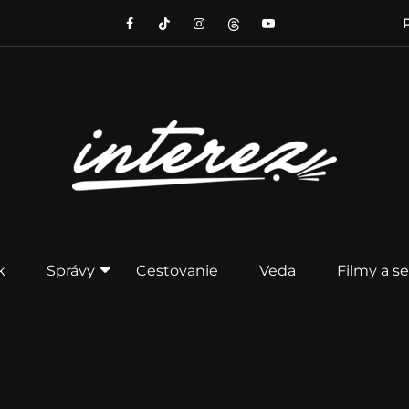
P
k
Správy
Cestovanie
Veda
Filmy a se