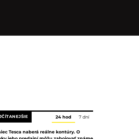
JČÍTANEJŠIE
24 hod
7 dní
iec Tesca naberá reálne kontúry. O
vky jeho predajní môžu zabojovať známe