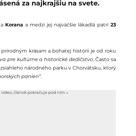
sená za najkrajšiu na svete.
a
Korana
a medzi jej najväčšie lákadlá patrí
23
 prírodným krásam a bohatej histórii je od roku
va pre kultúrne a historické dedičstvo
. Často sa
rozsiahleho národného parku v Chorvátsku, ktorý
orských panien“
.
e video, článok pokračuje pod ním ↓