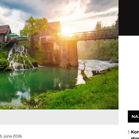
NA
Kon
1
15. júna 2026
sto