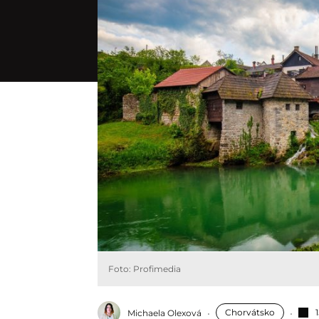
Foto: Profimedia
Chorvátsko
Michaela Olexová