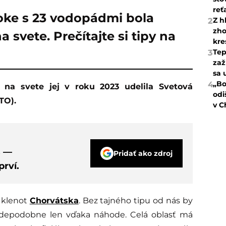
reť
oke s 23 vodopádmi bola
Z h
2
zho
a svete. Prečítajte si tipy na
kre
Tep
3
zaž
sa 
„Bo
4
odi
TO).
v C
s —
Pridať ako zdroj
rví.
 klenot
Chorvátska
. Bez tajného tipu od nás by
ravdepodobne len vďaka náhode. Celá oblasť má