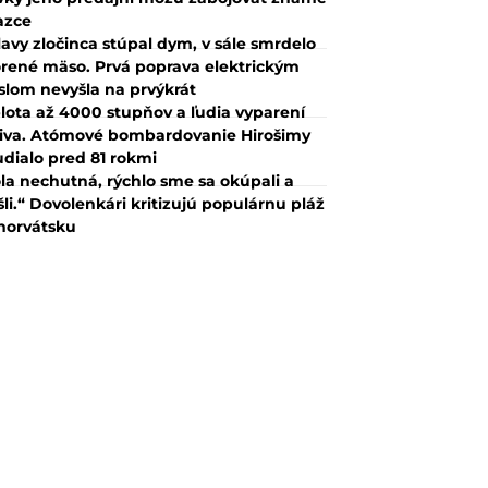
azce
lavy zločinca stúpal dym, v sále smrdelo
rené mäso. Prvá poprava elektrickým
slom nevyšla na prvýkrát
lota až 4000 stupňov a ľudia vyparení
iva. Atómové bombardovanie Hirošimy
udialo pred 81 rokmi
la nechutná, rýchlo sme sa okúpali a
šli.“ Dovolenkári kritizujú populárnu pláž
horvátsku