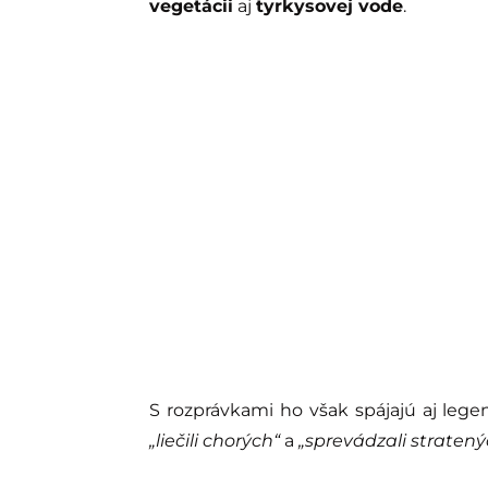
vegetácii
aj
tyrkysovej vode
.
S rozprávkami ho však spájajú aj lege
„liečili chorých“
a
„sprevádzali stratený