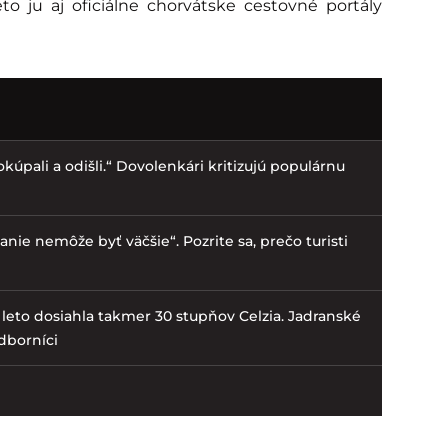
reto ju aj oficiálne chorvátske cestovné portály
kúpali a odišli.“ Dovolenkári kritizujú populárnu
nie nemôže byť väčšie“. Pozrite sa, prečo turisti
 leto dosiahla takmer 30 stupňov Celzia. Jadranské
dborníci