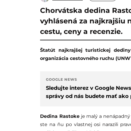
Chorvátska dedina Rast
vyhlásená za najkrajšiu n
cestu, ceny a recenzie.
Štatút najkrajšej turistickej dediny na svete jej v roku 2023 udelila Svetová
organizácia cestovného ruchu (UNW
GOOGLE NEWS
Sledujte interez v Google New
správy od nás budete mať ako p
Dedina Rastoke
je malý a nenápadný
ste na ňu po vlastnej osi narazili p