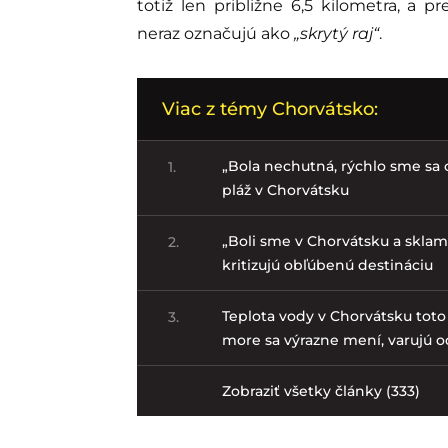
totiž len približne 6,5 kilometra, a p
neraz označujú ako
„skrytý raj“
.
Viac z témy Chorvátsko:
„Bola nechutná, rýchlo sme sa o
1.
pláž v Chorvátsku
„Boli sme v Chorvátsku a sklama
2.
kritizujú obľúbenú destináciu
Teplota vody v Chorvátsku toto
3.
more sa výrazne mení, varujú o
Zobraziť všetky články (333)