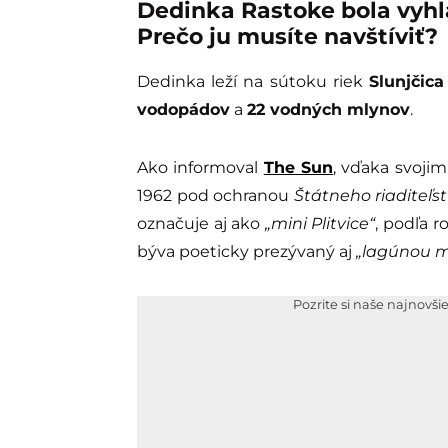
Dedinka Rastoke bola vyhlá
Prečo ju musíte navštíviť?
Dedinka leží na sútoku riek
Slunjčica
vodopádov
a
22 vodných mlynov
.
Ako informoval
The Sun
, vďaka svojim
1962 pod ochranou
Štátneho riaditeľst
označuje aj ako
„mini Plitvice“
, podľa 
býva poeticky prezývaný aj
„lagúnou m
Pozrite si naše najnovši