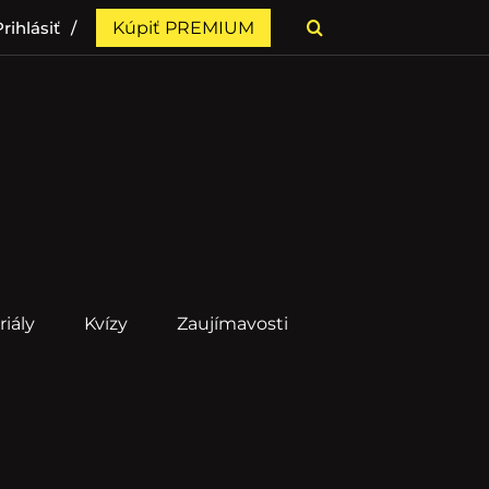
rihlásiť
Kúpiť PREMIUM
riály
Kvízy
Zaujímavosti