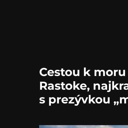
Cestou k moru 
Rastoke, najkr
s prezývkou „m