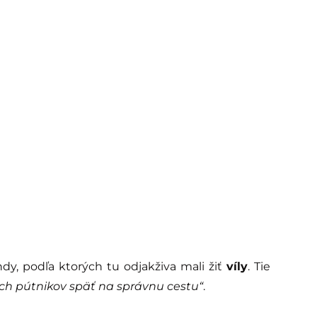
ndy, podľa ktorých tu odjakživa mali žiť
víly
. Tie
ch pútnikov späť na správnu cestu“
.