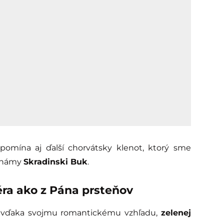
pomína aj ďalší chorvátsky klenot, ktorý sme
známy
Skradinski Buk
.
éra ako z Pána prsteňov
ä vďaka svojmu romantickému vzhľadu,
zelenej