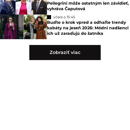
Pellegrini môže ostatným len závidieť,
vyhráva Čaputová
včera o 15:45
Buďte o krok vpred a odhaľte trendy
kabáty na jeseň 2026: Módni nadšenci
ich už zaraďujú do šatníka
Zobraziť viac