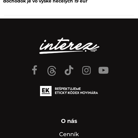
dôchodok je vo výške necelých 19 eur
O nás
Cenník