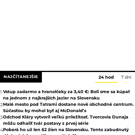
NAJČÍTANEJŠIE
24 hod
7 dní
Vstup zadarmo a hranolčeky za 3,40 €: Boli sme sa kúpať
1
na jednom z najkrajších jazier na Slovensku
Malé mesto pod Tatrami dostane nové obchodné centrum.
2
Súčasťou by mohol byť aj McDonald’s
Odchod Kláry vytvoril veľkú príležitosť. Tvorcovia Dunaja
3
môžu odhaliť tvár postavy z prvej série
Poberá ho už len 62 žien na Slovensku. Tento zabudnutý
4