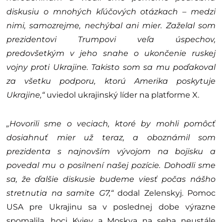
diskusiu o mnohých kľúčových otázkach – medzi
nimi, samozrejme, nechýbal ani mier. Zaželal som
prezidentovi Trumpovi veľa úspechov,
predovšetkým v jeho snahe o ukončenie ruskej
vojny proti Ukrajine. Takisto som sa mu poďakoval
za všetku podporu, ktorú Amerika poskytuje
Ukrajine,“
uviedol ukrajinský líder na platforme X.
„Hovorili sme o veciach, ktoré by mohli pomôcť
dosiahnuť mier už teraz, a oboznámil som
prezidenta s najnovším vývojom na bojisku a
povedal mu o posilnení našej pozície. Dohodli sme
sa, že ďalšie diskusie budeme viesť počas nášho
stretnutia na samite G7,“
dodal Zelenskyj. Pomoc
USA pre Ukrajinu sa v poslednej dobe výrazne
spomalila, hoci Kyjev a Moskva na seba neustále