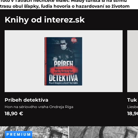
Toto v Tatrách nechcete vidieť: Mladý turista si na strmú
trasu obul šľapky, ľudia hovoria o hazardovaní so životom
Knihy od interez.sk
Príbeh detektíva
Tuk 
Hon na sériového vraha Ondreja Riga
Liesb
18,90 €
18,9