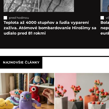
pred hodinou
vč
Teplota až 4000 stupňov a ľudia vyparení
Bola
zaživa. Atómové bombardovanie Hirošimy sa
nepr
udialo pred 81 rokmi
eur
NAJNOVŠIE ČLÁNKY