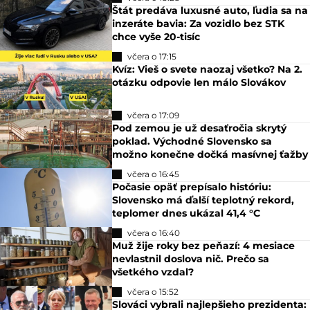
Štát predáva luxusné auto, ľudia sa na
inzeráte bavia: Za vozidlo bez STK
chce vyše 20-tisíc
včera o 17:15
Kvíz: Vieš o svete naozaj všetko? Na 2.
otázku odpovie len málo Slovákov
včera o 17:09
Pod zemou je už desaťročia skrytý
poklad. Východné Slovensko sa
možno konečne dočká masívnej ťažby
včera o 16:45
Počasie opäť prepísalo históriu:
Slovensko má ďalší teplotný rekord,
teplomer dnes ukázal 41,4 °C
včera o 16:40
Muž žije roky bez peňazí: 4 mesiace
nevlastnil doslova nič. Prečo sa
všetkého vzdal?
včera o 15:52
Slováci vybrali najlepšieho prezidenta: