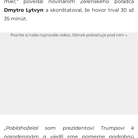
mier,“
povedal novinárom Zelenského poradca
Dmytro Lytvyn
a skonštatoval, že hovor trval 30 až
35 minút.
Pozrite si naše najnovšie video, článok pokračuje pod ním ↓
„Poblahoželal som prezidentovi Trumpovi k
narodeninám a viedli sme pomerne podrobnú