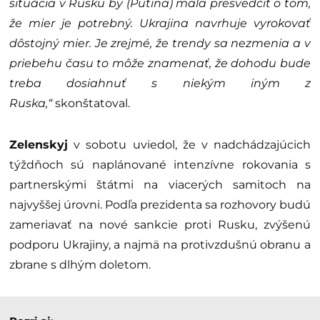
situácia v Rusku by (Putina) mala presvedčiť o tom,
že mier je potrebný. Ukrajina navrhuje vyrokovať
dôstojný mier. Je zrejmé, že trendy sa nezmenia a v
priebehu času to môže znamenať, že dohodu bude
treba dosiahnuť s niekým iným z
Ruska,“
skonštatoval.
Zelenskyj
v sobotu uviedol, že v nadchádzajúcich
týždňoch sú naplánované intenzívne rokovania s
partnerskými štátmi na viacerých samitoch na
najvyššej úrovni. Podľa prezidenta sa rozhovory budú
zameriavať na nové sankcie proti Rusku, zvýšenú
podporu Ukrajiny, a najmä na protivzdušnú obranu a
zbrane s dlhým doletom.