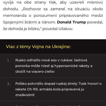
vyvíja na obe strany tlak, aby uzavreli mierovú
dohodu. „Rozhovor sa zameral na situáciu okolo
memoranda o porozumení pripravovaného medzi
Spojenými štátmi a Iránom.
Donald Trump
povedal,
že dohoda je blízko,“ povedal Ušakov.
Viac z témy Vojna na Ukrajine:
Rusko odhalilo nové eso v rukáve: Jadrová
1.
ponorka môže niesť aj hypersonické rakety a
útočiť na viacero cieľov
Poľsko potvrdilo dopad ruskej strely: Tusk hovorí o
2.
rakete Ch-101, armáda bola pripravená ju
zneškodniť