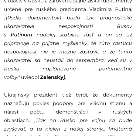
situácie v Rusku a zároveň údajne získali dokumenty
určené pre ruského prezidenta Vladimira Putina.
„(Podľa dokumentov) budú tzv. prognostické
ukazovatele nespokojnosti Rusov
s
Putinom
naďalej stabilne rásť a on sa už
pripravuje na prijatie myšlienky, že túto rastúcu
nespokojnosť nie je možné zastaviť a že tento
ukazovateľ sa neustáli do septembra, keď sú v
Rusku naplánované parlamentné
voľby,“
uviedol
Zelenskyj
.
Ukrajinský prezident tiež tvrdí, že dokumenty
naznačujú pokles podpory pre vládnu stranu a
nárast počtu demonštrácií v ruských
oblastiach.
„Tlak na Rusko pre vojnu sa bude
zvyšovať, a to nielen z našej strany… Vnútorná