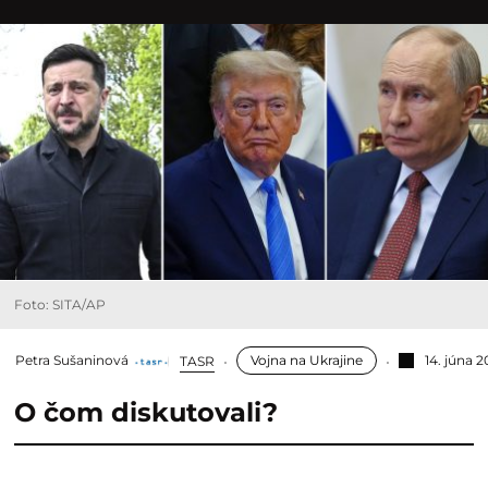
Foto: SITA/AP
Petra Sušaninová
Vojna na Ukrajine
14. júna 
TASR
O čom diskutovali?