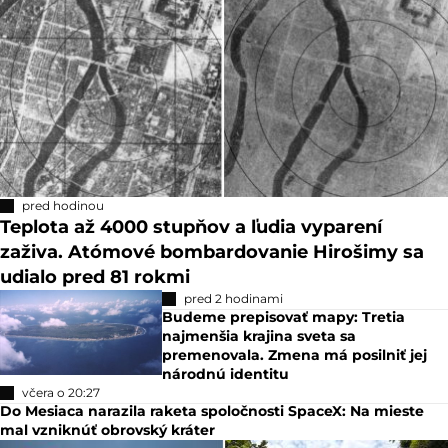
pred hodinou
Teplota až 4000 stupňov a ľudia vyparení
zaživa. Atómové bombardovanie Hirošimy sa
udialo pred 81 rokmi
pred 2 hodinami
Budeme prepisovať mapy: Tretia
najmenšia krajina sveta sa
premenovala. Zmena má posilniť jej
národnú identitu
včera o 20:27
Do Mesiaca narazila raketa spoločnosti SpaceX: Na mieste
mal vzniknúť obrovský kráter