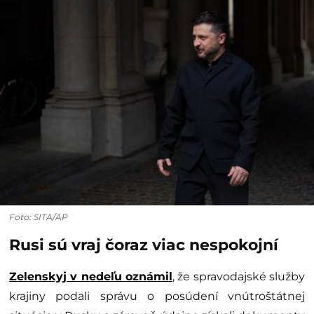
Foto: SITA/AP
Rusi sú vraj čoraz viac nespokojní
Zelenskyj v nedeľu oznámil
, že spravodajské služby
krajiny podali správu o posúdení vnútroštátnej