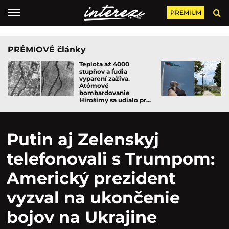
PREMIUM
PRÉMIOVÉ články
Teplota až 4000
stupňov a ľudia
vyparení zaživa.
Atómové
bombardovanie
Hirošimy sa udialo pr...
Putin aj Zelenskyj
telefonovali s Trumpom:
Americký prezident
vyzval na ukončenie
bojov na Ukrajine