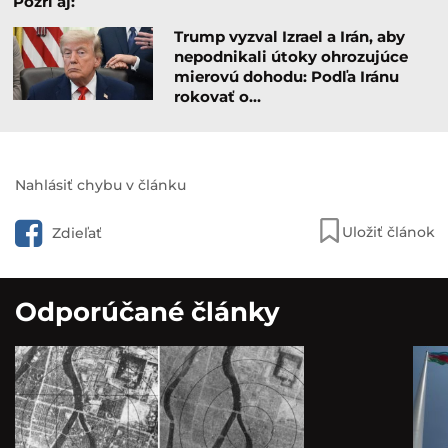
Pozri aj:
Trump vyzval Izrael a Irán, aby
nepodnikali útoky ohrozujúce
mierovú dohodu: Podľa Iránu
rokovať o…
Nahlásiť chybu v článku
Uložiť článok
Zdieľať
Odporúčané články