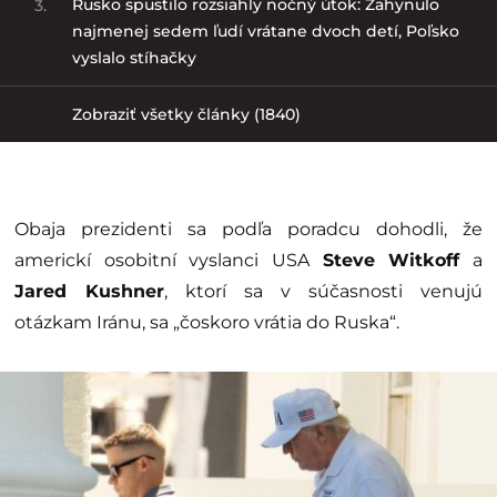
Rusko spustilo rozsiahly nočný útok: Zahynulo
3.
najmenej sedem ľudí vrátane dvoch detí, Poľsko
vyslalo stíhačky
Zobraziť všetky články (1840)
Obaja prezidenti sa podľa poradcu dohodli, že
americkí osobitní vyslanci USA
Steve Witkoff
a
Jared Kushner
, ktorí sa v súčasnosti venujú
otázkam Iránu, sa „čoskoro vrátia do Ruska“.