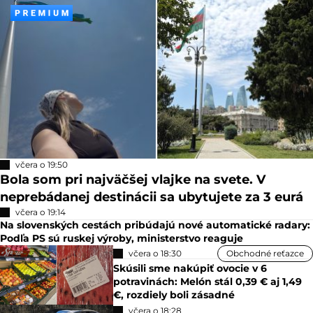
včera o 19:50
Bola som pri najväčšej vlajke na svete. V
neprebádanej destinácii sa ubytujete za 3 eurá
včera o 19:14
Na slovenských cestách pribúdajú nové automatické radary:
Podľa PS sú ruskej výroby, ministerstvo reaguje
včera o 18:30
Obchodné reťazce
Skúsili sme nakúpiť ovocie v 6
potravinách: Melón stál 0,39 € aj 1,49
€, rozdiely boli zásadné
včera o 18:28