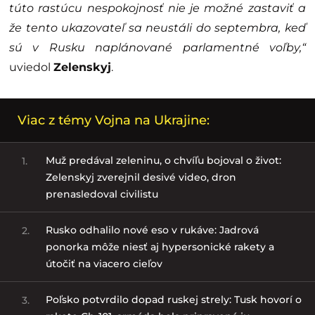
túto rastúcu nespokojnosť nie je možné zastaviť a
že tento ukazovateľ sa neustáli do septembra, keď
sú v Rusku naplánované parlamentné voľby,“
uviedol
Zelenskyj
.
Viac z témy Vojna na Ukrajine:
Muž predával zeleninu, o chvíľu bojoval o život:
1.
Zelenskyj zverejnil desivé video, dron
prenasledoval civilistu
Rusko odhalilo nové eso v rukáve: Jadrová
2.
ponorka môže niesť aj hypersonické rakety a
útočiť na viacero cieľov
Poľsko potvrdilo dopad ruskej strely: Tusk hovorí o
3.