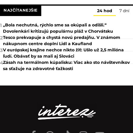
NAJČÍTANEJŠIE
24 hod
7 dní
„Bola nechutná, rýchlo sme sa okúpali a odišli.“
1
Dovolenkári kritizujú populárnu pláž v Chorvátsku
Tesco prekvapuje a chystá novú predajňu. V známom
2
nákupnom centre doplní Lidl a Kaufland
V európskej krajine nechce nikto žiť: Ušlo už 2,5 milióna
3
ľudí. Obávať by sa mali aj Slováci
Zásah na termálnom kúpalisku: Viac ako sto návštevníkov
4
sa sťažuje na zdravotné ťažkosti