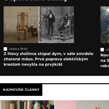
včera o 19:40
vč
Z hlavy zločinca stúpal dym, v sále smrdelo
Navš
zhorené mäso. Prvá poprava elektrickým
na S
kreslom nevyšla na prvýkrát
roko
NAJNOVŠIE ČLÁNKY