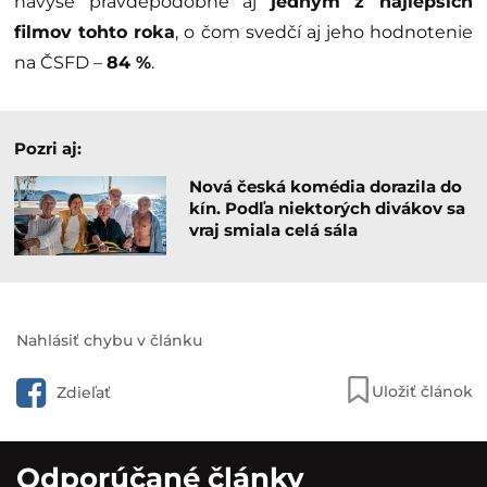
navyše pravdepodobne aj
jedným z najlepších
filmov tohto roka
, o čom svedčí aj jeho hodnotenie
na ČSFD –
84 %
.
Pozri aj:
Nová česká komédia dorazila do
kín. Podľa niektorých divákov sa
vraj smiala celá sála
Nahlásiť chybu v článku
Uložiť článok
Zdieľať
Odporúčané články