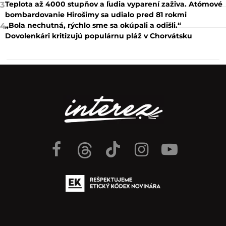
Teplota až 4000 stupňov a ľudia vyparení zaživa. Atómové
3
bombardovanie Hirošimy sa udialo pred 81 rokmi
„Bola nechutná, rýchlo sme sa okúpali a odišli.“
4
Dovolenkári kritizujú populárnu pláž v Chorvátsku