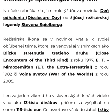
Na čele rebríčka stojí minulotýždňová novinka
Deň
odhalenia (Disclosure Day)
od
žijúcej režisérskej
legendy
Stevena Spielberga
.
Režisérska ikona sa v novinke vrátila k svojej
obľúbenej téme, ktorej sa venoval aj v snímkach ako
Blízke stretnutia tretieho
druhu (Close
Encounters of the Third Kind)
z roku 1977,
E. T. –
Mimozemšťan (E.T. the Extra-Terrestrial)
z roku
1982 či
Vojna svetov
(War of the Worlds)
z roku
2005.
Len za jeden víkend ho v slovenských kinách videlo
viac ako
13-tisíc divákov
, pričom sa vyšplhal na
sumu
116-tisíc eur
. Celosvetovo však dosiahol
tržby