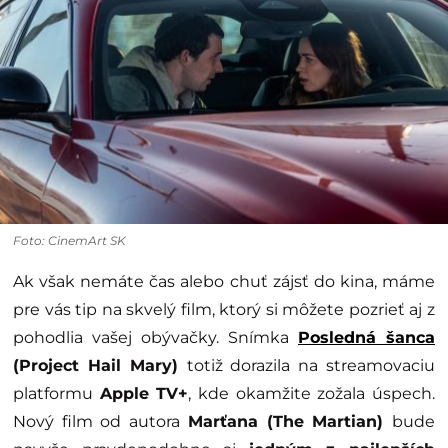
Foto: CinemArt SK
Ak však nemáte čas alebo chuť zájsť do kina, máme
pre vás tip na skvelý film, ktorý si môžete pozrieť aj z
pohodlia vašej obývačky. Snímka
Posledná šanca
(
Project Hail Mary)
totiž dorazila na streamovaciu
platformu
Apple TV+
, kde okamžite zožala úspech.
Nový film od autora
Marťana (The Martian)
bude