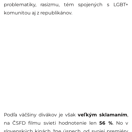
problematiky, rasizmu, tém spojených s LGBT+
komunitou aj z republikánov.
Podľa väčšiny divákov je však
veľkým sklamaním
,
na ČSFD filmu svieti hodnotenie len
56 %
. No v
slovenských kinách žne úspech, od svojej premiéry