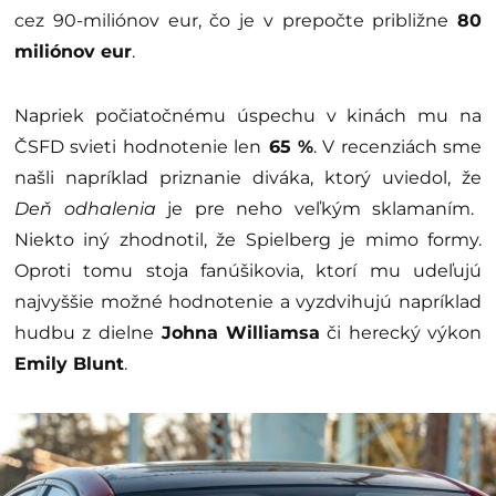
cez 90-miliónov eur, čo je v prepočte približne
80
miliónov eur
.
Napriek počiatočnému úspechu v kinách mu na
ČSFD svieti hodnotenie len
65 %
. V recenziách sme
našli napríklad priznanie diváka, ktorý uviedol, že
Deň odhalenia
je pre neho veľkým sklamaním.
Niekto iný zhodnotil, že Spielberg je mimo formy.
Oproti tomu stoja fanúšikovia, ktorí mu udeľujú
najvyššie možné hodnotenie a vyzdvihujú napríklad
hudbu z dielne
Johna Williamsa
či herecký výkon
Emily Blunt
.