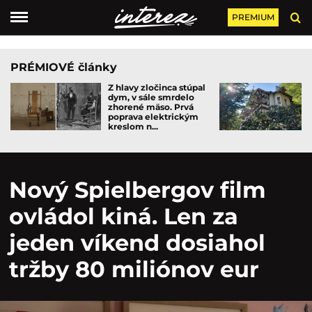
PREMIUM
PRÉMIOVÉ články
Z hlavy zločinca stúpal
dym, v sále smrdelo
zhorené mäso. Prvá
poprava elektrickým
kreslom n...
Nový Spielbergov film
ovládol kiná. Len za
jeden víkend dosiahol
tržby 80 miliónov eur