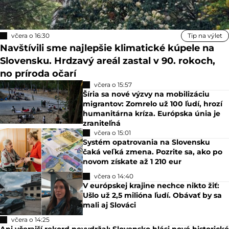
včera o 16:30
Tip na výlet
Navštívili sme najlepšie klimatické kúpele na
Slovensku. Hrdzavý areál zastal v 90. rokoch,
no príroda očarí
včera o 15:57
Šíria sa nové výzvy na mobilizáciu
migrantov: Zomrelo už 100 ľudí, hrozí
humanitárna kríza. Európska únia je
zraniteľná
včera o 15:01
Systém opatrovania na Slovensku
čaká veľká zmena. Pozrite sa, ako po
novom získate až 1 210 eur
včera o 14:40
V európskej krajine nechce nikto žiť:
Ušlo už 2,5 milióna ľudí. Obávať by sa
mali aj Slováci
včera o 14:25