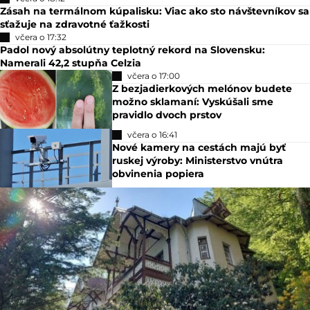
Zásah na termálnom kúpalisku: Viac ako sto návštevníkov sa
sťažuje na zdravotné ťažkosti
včera o 17:32
Padol nový absolútny teplotný rekord na Slovensku:
Namerali 42,2 stupňa Celzia
včera o 17:00
Z bezjadierkových melónov budete
možno sklamaní: Vyskúšali sme
pravidlo dvoch prstov
včera o 16:41
Nové kamery na cestách majú byť
ruskej výroby: Ministerstvo vnútra
obvinenia popiera