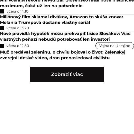
Ani včerajší rekord nevydržal: Slovensko hlási nové historické
maximum, čaká už len na potvrdenie
včera o 14:10
Miliónový film sklamal divákov, Amazon to skúša znova:
Melania Trumpová dostane vlastný seriál
včera o 13:20
Nové pravidlá hypoték môžu prekvapiť tisíce Slovákov: Viac
vlastných peňazí nebudú potrebovať len investori
včera o 12:50
Vojna na Ukrajine
Muž predával zeleninu, o chvíľu bojoval o život: Zelenskyj
zverejnil desivé video, dron prenasledoval civilistu
Zobraziť viac