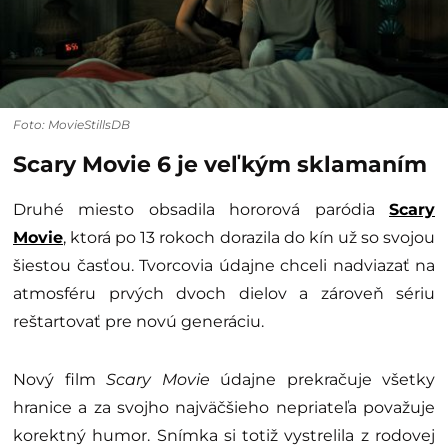
Foto: MovieStillsDB
Scary Movie 6 je veľkým sklamaním
Druhé miesto obsadila hororová paródia
Scary
Movie
, ktorá po 13 rokoch dorazila do kín už so svojou
šiestou časťou. Tvorcovia údajne chceli nadviazať na
atmosféru prvých dvoch dielov a zároveň sériu
reštartovať pre novú generáciu.
Nový film
Scary Movie
údajne prekračuje všetky
hranice a za svojho najväčšieho nepriateľa považuje
korektný humor. Snímka si totiž vystrelila z rodovej