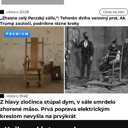
včera o 20:28
Útok na Irán
„Zhasne celý Perzský záliv,“: Teherán dvíha varovný prst. Ak
Trump zaútočí, podnikne rázne kroky
včera o 19:40
Z hlavy zločinca stúpal dym, v sále smrdelo
zhorené mäso. Prvá poprava elektrickým
kreslom nevyšla na prvýkrát