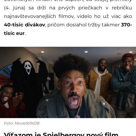
(4. júna) sa drží na prvých priečkach v rebríčku
najnavštevovanejších filmov, videlo ho už viac ako
40-tisíc divákov
, pričom dosiahol tržby takmer
370-
tisíc eur
.
Foto: MovieStillsDB
Víťazom je Spielbergov nový film