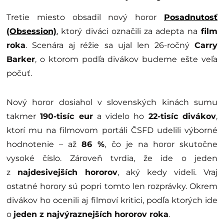
Tretie miesto obsadil nový horor
Posadnutosť
(Obsession)
, ktorý diváci označili za adepta na
film
roka
. Scenára aj réžie sa ujal len 26-ročný
Carry
Barker
, o ktorom podľa divákov budeme ešte veľa
počuť.
Nový horor dosiahol v slovenských kinách sumu
takmer
190-tisíc eur
a videlo ho
22-tisíc divákov
,
ktorí mu na filmovom portáli ČSFD udelili výborné
hodnotenie – až
86 %
, čo je na horor skutočne
vysoké číslo. Zároveň tvrdia, že ide o jeden
z
najdesivejších hororov
, aký kedy videli. Vraj
ostatné horory sú popri tomto len rozprávky. Okrem
divákov ho ocenili aj filmoví kritici, podľa ktorých ide
o
jeden z najvýraznejších hororov roka
.