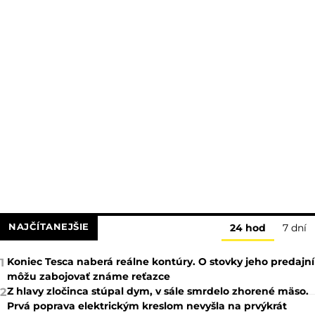
NAJČÍTANEJŠIE
24 hod
7 dní
Koniec Tesca naberá reálne kontúry. O stovky jeho predajní
1
môžu zabojovať známe reťazce
Z hlavy zločinca stúpal dym, v sále smrdelo zhorené mäso.
2
Prvá poprava elektrickým kreslom nevyšla na prvýkrát