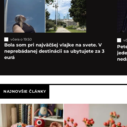
včera o 19:50
vč
Bola som pri najväčšej vlajke na svete. V
Pete
neprebádanej destinácii sa ubytujete za 3
jede
eurá
ned
NAJNOVŠIE ČLÁNKY