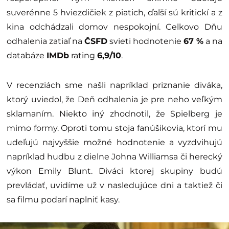
suverénne 5 hviezdičiek z piatich, ďalší sú kritickí a z
kina odchádzali domov nespokojní. Celkovo Dňu
odhalenia zatiaľ na
ČSFD
svieti hodnotenie
67 %
a na
databáze
IMDb
rating
6,9/10
.
V recenziách sme našli napríklad priznanie diváka,
ktorý uviedol, že Deň odhalenia je pre neho veľkým
sklamaním. Niekto iný zhodnotil, že Spielberg je
mimo formy. Oproti tomu stoja fanúšikovia, ktorí mu
udeľujú najvyššie možné hodnotenie a vyzdvihujú
napríklad hudbu z dielne Johna Williamsa či herecký
výkon Emily Blunt. Diváci ktorej skupiny budú
prevládať, uvidíme už v nasledujúce dni a taktiež či
sa filmu podarí naplniť kasy.