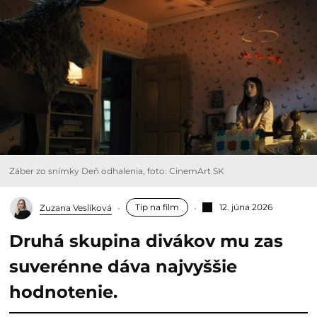
Záber zo snímky Deň odhalenia, foto: CinemArt SK
Tip na film
12. júna 2026
Zuzana Veslíková
Druhá skupina divákov mu zas
suverénne dáva najvyššie
hodnotenie.