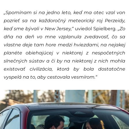
„Spomínam si na jedno leto, keď ma otec vzal von
pozrieť sa na každoročný meteorický roj Perzeidy,
keď sme bývali v New Jersey,“
uviedol Spielberg.
„Zo
dňa na deň vo mne vzplanula zvedavosť, čo sa
vlastne deje tam hore medzi hviezdami, na nejakej
planéte obiehajúcej v niektorej z nespočetných
slnečných sústav a či by na niektorej z nich mohla
existovať civilizácia, ktorá by bola dostatočne
vyspelá na to, aby cestovala vesmírom.“