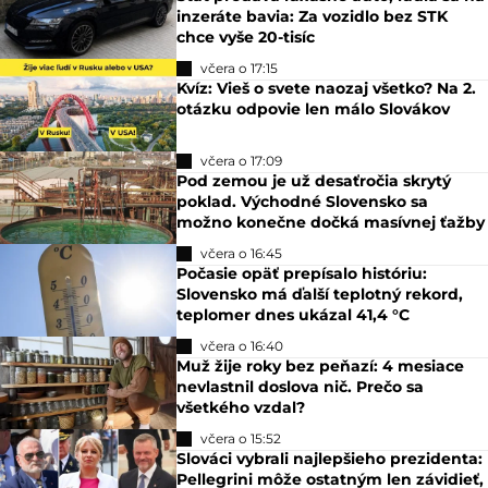
inzeráte bavia: Za vozidlo bez STK
chce vyše 20-tisíc
včera o 17:15
Kvíz: Vieš o svete naozaj všetko? Na 2.
otázku odpovie len málo Slovákov
včera o 17:09
Pod zemou je už desaťročia skrytý
poklad. Východné Slovensko sa
možno konečne dočká masívnej ťažby
včera o 16:45
Počasie opäť prepísalo históriu:
Slovensko má ďalší teplotný rekord,
teplomer dnes ukázal 41,4 °C
včera o 16:40
Muž žije roky bez peňazí: 4 mesiace
nevlastnil doslova nič. Prečo sa
všetkého vzdal?
včera o 15:52
Slováci vybrali najlepšieho prezidenta:
Pellegrini môže ostatným len závidieť,