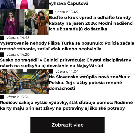
vyhráva Čaputová
včera o 15:45
Buďte o krok vpred a odhaľte trendy
kabáty na jeseň 2026: Módni nadšenci
ich už zaraďujú do šatníka
včera o 14:45
Vyšetrovanie nehody Filipa Turka sa posunulo: Polícia začala
trestné stíhanie, zatiaľ však nikoho neobvinila
včera o 14:20
Susko po tragédii v Gelnici pritvrdzuje: Chystá disciplinárny
návrh na sudkyňu aj dovolanie na Najvyšší súd
včera o 14:04
Na Slovensko vstúpila nová značka z
Poľska. Jej služby potešia mnohé
domácnosti
včera o 13:50
Rodičov čakajú vyššie výdavky, štát sľubuje pomoc: Rodinné
karty majú priniesť zľavy na potraviny aj školské potreby
Zobraziť viac