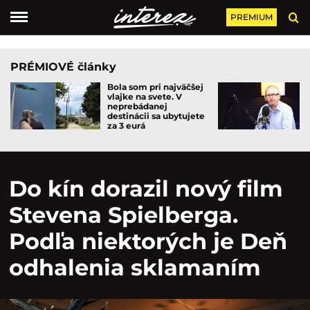
PREMIUM
PRÉMIOVÉ články
Bola som pri najväčšej
vlajke na svete. V
neprebádanej
destinácii sa ubytujete
za 3 eurá
Do kín dorazil nový film
Stevena Spielberga.
Podľa niektorých je Deň
odhalenia sklamaním