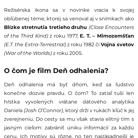
Režisérska ikona sa v novinke vracia k svojej
obľúbenej téme, ktorej sa venoval aj v snímkach ako
Blízke stretnutia tretieho
druhu
(Close Encounters
of the Third Kind)
z roku 1977,
E. T. – Mimozemšťan
(E.T. the Extra-Terrestrial)
z roku 1982 či
Vojna svetov
(War of the Worlds)
z roku 2005.
O čom je film Deň odhalenia?
Deň odhalenia má byť dňom, keď sa ľudstvo
konečne dozvie pravdu. O čom? To zatiaľ tuší len
hŕstka vyvolených vrátane dátového analytika
Daniela
(Josh O’Connor)
, ktorý drží v rukách kľúč k jej
zverejneniu. Do cesty sa mu však stavia elitný tím s
jasným cieľom: zabrániť úniku informácií za každú
cenu. Ich motívy sú rôzne, no ten najzásadnejší je