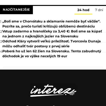
NAJČÍTANEJŠIE
24 hod
7 dní
„Boli sme v Chorvátsku a sklamanie nemôže byť väčšie“.
1
Pozrite sa, prečo turisti kritizujú obľúbenú destináciu
Vstup zadarmo a hranolčeky za 3,40 €: Boli sme sa kúpať
2
na jednom z najkrajších jazier na Slovensku
Odchod Kláry vytvoril veľkú príležitosť. Tvorcovia Dunaja
3
môžu odhaliť tvár postavy z prvej série
Poberá ho už len 62 žien na Slovensku. Tento zabudnutý
4
dôchodok je vo výške necelých 19 eur