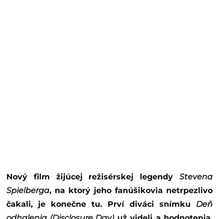
Nový film žijúcej režisérskej legendy
Stevena
Spielberga
, na ktorý jeho fanúšikovia netrpezlivo
čakali, je konečne tu. Prví diváci snímku
Deň
odhalenia (Disclosure Day)
už videli a hodnotenia,