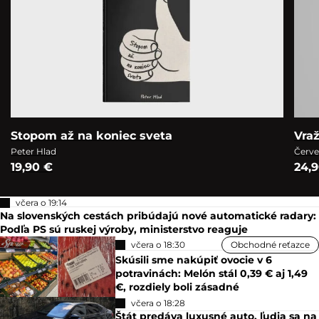
Stopom až na koniec sveta
Vra
Peter Hlad
Červe
19,90 €
24,
včera o 19:14
Na slovenských cestách pribúdajú nové automatické radary:
Podľa PS sú ruskej výroby, ministerstvo reaguje
včera o 18:30
Obchodné reťazce
Skúsili sme nakúpiť ovocie v 6
potravinách: Melón stál 0,39 € aj 1,49
€, rozdiely boli zásadné
včera o 18:28
Štát predáva luxusné auto, ľudia sa na