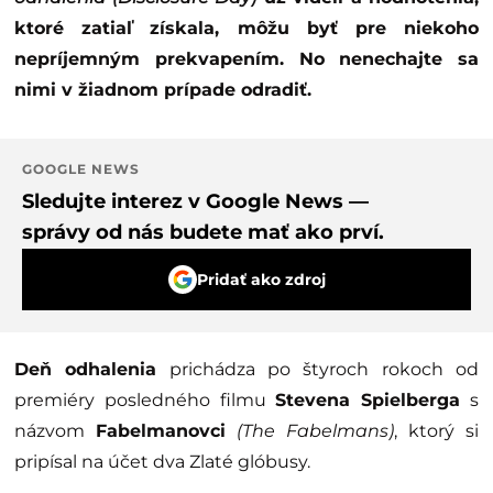
ktoré zatiaľ získala, môžu byť pre niekoho
nepríjemným prekvapením. No nenechajte sa
nimi v žiadnom prípade odradiť.
GOOGLE NEWS
Sledujte interez v Google News —
správy od nás budete mať ako prví.
Pridať ako zdroj
Deň odhalenia
prichádza po štyroch rokoch od
premiéry posledného filmu
Stevena Spielberga
s
názvom
Fabelmanovci
(The Fabelmans)
, ktorý si
pripísal na účet dva Zlaté glóbusy.