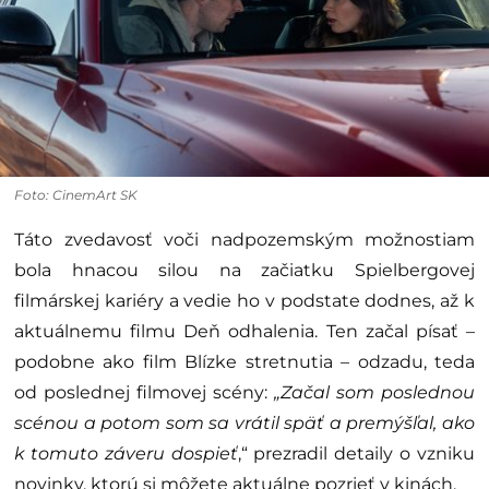
Foto: CinemArt SK
Táto zvedavosť voči nadpozemským možnostiam
bola hnacou silou na začiatku Spielbergovej
filmárskej kariéry a vedie ho v podstate dodnes, až k
aktuálnemu filmu Deň odhalenia. Ten začal písať –
podobne ako film Blízke stretnutia – odzadu, teda
od poslednej filmovej scény:
„Začal som poslednou
scénou a potom som sa vrátil späť a premýšľal, ako
k tomuto záveru dospieť
,“ prezradil detaily o vzniku
novinky, ktorú si môžete aktuálne pozrieť v kinách.