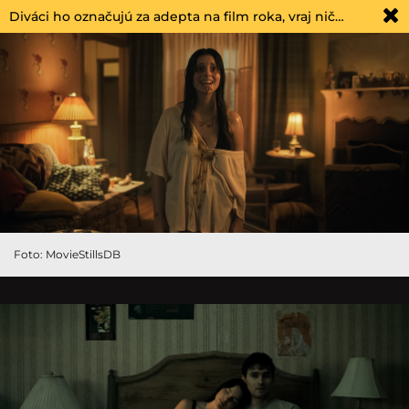
Diváci ho označujú za adepta na film roka, vraj nič…
Foto: MovieStillsDB