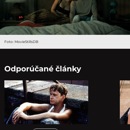
Foto: MovieStillsDB
Odporúčané články