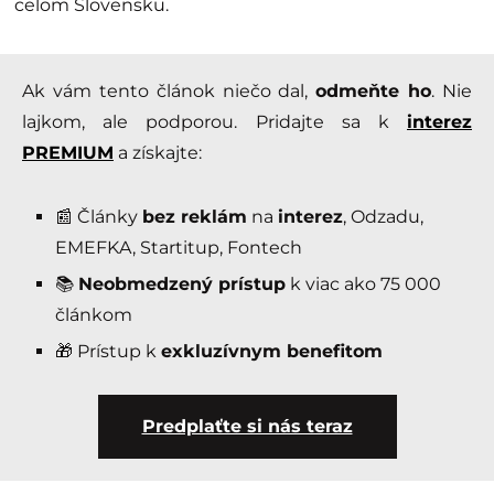
celom Slovensku.
Ak vám tento článok niečo dal,
odmeňte ho
. Nie
lajkom, ale podporou. Pridajte sa k
interez
PREMIUM
a získajte:
📰 Články
bez reklám
na
interez
, Odzadu,
EMEFKA, Startitup, Fontech
📚
Neobmedzený prístup
k viac ako 75 000
článkom
🎁 Prístup k
exkluzívnym benefitom
Predplaťte si nás teraz