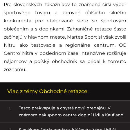
Pre slovenských zákazníkov to znamená širší výber
športového tovaru a zároveň ďalšieho silného
konkurenta pre etablované siete so športovým
oblečením a s doplnkami. Zahraničné reťazce často
začínajú v hlavnom meste, Martes Sport si však zvolil
Nitru ako testovacie a regionálne centrum. OC
Centro Nitra v poslednom čase intenzívne rozširuje
nájomcov a poľský obchodník sa pridal k tomuto
zoznamu.
Viac z témy Obchodné reťazce:
Tesco prekvapuje a chystá novú predajňu. V
1.
známom nákupnom centre doplní Lidl a Kaufland
Slovákom šetria peniaze, kľúčové sú pre Lidl či
2.