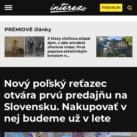
PREMIUM
PRÉMIOVÉ články
Z hlavy zločinca stúpal
dym, v sále smrdelo
zhorené mäso. Prvá
poprava elektrickým
kreslom n...
Nový poľský reťazec
otvára prvú predajňu na
Slovensku. Nakupovať v
nej budeme už v lete