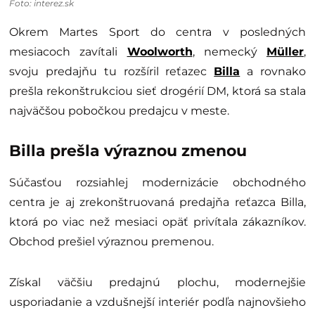
Foto: interez.sk
Okrem Martes Sport do centra v posledných
mesiacoch zavítali
Woolworth
, nemecký
Müller
,
svoju predajňu tu rozšíril reťazec
Billa
a rovnako
prešla rekonštrukciou sieť drogérií DM, ktorá sa stala
najväčšou pobočkou predajcu v meste.
Billa prešla výraznou zmenou
Súčasťou rozsiahlej modernizácie obchodného
centra je aj zrekonštruovaná predajňa reťazca Billa,
ktorá po viac než mesiaci opäť privítala zákazníkov.
Obchod prešiel výraznou premenou.
Získal väčšiu predajnú plochu, modernejšie
usporiadanie a vzdušnejší interiér podľa najnovšieho