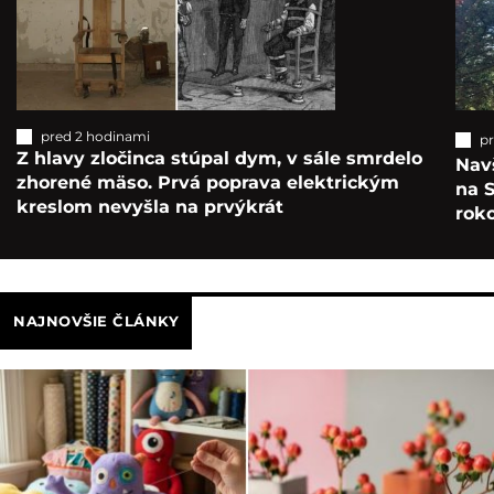
pred 2 hodinami
p
Z hlavy zločinca stúpal dym, v sále smrdelo
Navš
zhorené mäso. Prvá poprava elektrickým
na S
kreslom nevyšla na prvýkrát
roko
NAJNOVŠIE ČLÁNKY