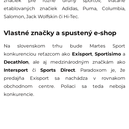
značiek pre rôzne druhy športov, vrátane
etablovaných značiek Adidas, Puma, Columbia,
Salomon, Jack Wolfskin či Hi-Tec.
Vlastné značky a spustený e-shop
Na slovenskom trhu bude Martes Sport
konkurenciou reťazcom ako
Exisport
,
Sportisimo
a
Decathlon
, ale aj medzinárodným značkám ako
Intersport
či
Sports Direct
. Paradoxom je, že
predajňa Exisport sa nachádza v rovnakom
obchodnom centre. Poliaci sa teda neboja
konkurencie.