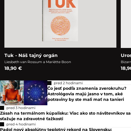
Tuk - Náš tajný orgán
Uro
Liesbeth van Rossum a Mariëtte Boon
Bizar
18,90 €
18,9
pred 2 hodinami
Čo jesť podľa znamenia zverokruhu?
Astrológovia majú jasno v tom, aké
potraviny by ste mali mať na tanieri
pred 3 hodinami
Zásah na termálnom kúpalisku: Viac ako sto návštevníkov sa
sťažuje na zdravotné ťažkosti
pred 4 hodinami
Padol nový absolútny teplotný rekord na Slovensku: