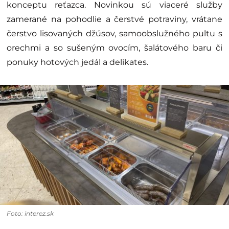
konceptu reťazca. Novinkou sú viaceré služby
zamerané na pohodlie a čerstvé potraviny, vrátane
čerstvo lisovaných džúsov, samoobslužného pultu s
orechmi a so sušeným ovocím, šalátového baru či
ponuky hotových jedál a delikates.
Foto: interez.sk