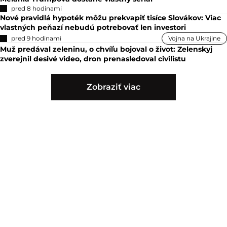
pred 8 hodinami
Nové pravidlá hypoték môžu prekvapiť tisíce Slovákov: Viac
vlastných peňazí nebudú potrebovať len investori
pred 9 hodinami
Vojna na Ukrajine
Muž predával zeleninu, o chvíľu bojoval o život: Zelenskyj
zverejnil desivé video, dron prenasledoval civilistu
Zobraziť viac