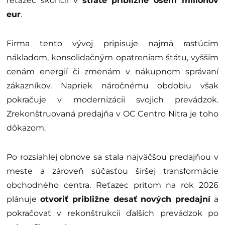
reťazec skončil v
strate približne osem miliónov
eur
.
Firma tento vývoj pripisuje najmä rastúcim
nákladom, konsolidačným opatreniam štátu, vyšším
cenám energií či zmenám v nákupnom správaní
zákazníkov. Napriek náročnému obdobiu však
pokračuje v modernizácii svojich prevádzok.
Zrekonštruovaná predajňa v OC Centro Nitra je toho
dôkazom.
Po rozsiahlej obnove sa stala najväčšou predajňou v
meste a zároveň súčasťou širšej transformácie
obchodného centra. Reťazec pritom na rok 2026
plánuje
otvoriť približne desať nových predajní
a
pokračovať v rekonštrukcii ďalších prevádzok po