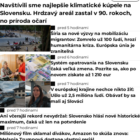
Navštívili sme najlepšie klimatické kúpele na
Slovensku. Hrdzavý areál zastal v 90. rokoch,
no príroda očarí
pred 5 hodinami
Šíria sa nové výzvy na mobilizáciu
migrantov: Zomrelo už 100 ľudí, hrozí
humanitárna kríza. Európska únia je
zraniteľná
pred 6 hodinami
Systém opatrovania na Slovensku
čaká veľká zmena. Pozrite sa, ako po
novom získate až 1 210 eur
pred 7 hodinami
V európskej krajine nechce nikto žiť:
Ušlo už 2,5 milióna ľudí. Obávať by sa
mali aj Slováci
pred 7 hodinami
Ani včerajší rekord nevydržal: Slovensko hlási nové historické
maximum, čaká už len na potvrdenie
pred 7 hodinami
Miliónový film sklamal divákov, Amazon to skúša znova:
Melania Trumpová dostane vlastný seriál