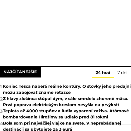
NAJČÍTANEJŠIE
24 hod
7 dní
Koniec Tesca naberá reálne kontúry. O stovky jeho predajní
1
môžu zabojovať známe reťazce
Z hlavy zločinca stúpal dym, v sále smrdelo zhorené mäso.
2
Prvá poprava elektrickým kreslom nevyšla na prvýkrát
Teplota až 4000 stupňov a ľudia vyparení zaživa. Atómové
3
bombardovanie Hirošimy sa udialo pred 81 rokmi
Bola som pri najväčšej vlajke na svete. V neprebádanej
4
destinácii sa ubytujete za 3 eurá