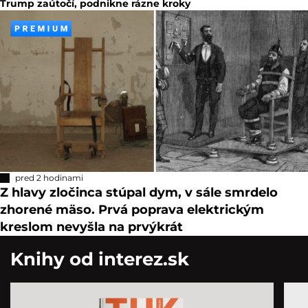
Trump zaútočí, podnikne rázne kroky
pred 2 hodinami
Z hlavy zločinca stúpal dym, v sále smrdelo
zhorené mäso. Prvá poprava elektrickým
kreslom nevyšla na prvýkrát
Knihy od interez.sk