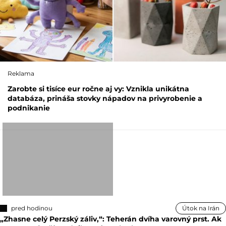
Reklama
Zarobte si tisíce eur ročne aj vy: Vznikla unikátna
databáza, prináša stovky nápadov na privyrobenie a
podnikanie
pred hodinou
Útok na Irán
„Zhasne celý Perzský záliv,“: Teherán dvíha varovný prst. Ak