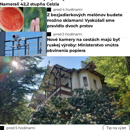
Namerali 42,2 stupňa Celzia
pred 4 hodinami
Z bezjadierkových melónov budete
možno sklamaní: Vyskúšali sme
pravidlo dvoch prstov
pred 5 hodinami
Nové kamery na cestách majú byť
ruskej výroby: Ministerstvo vnútra
obvinenia popiera
pred 5 hodinami
Tip na výlet