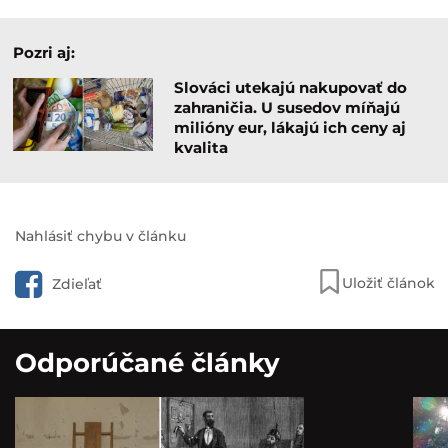
Pozri aj:
Slováci utekajú nakupovať do
zahraničia. U susedov míňajú
milióny eur, lákajú ich ceny aj
kvalita
Nahlásiť chybu v článku
Uložiť článok
Zdieľať
Odporúčané články