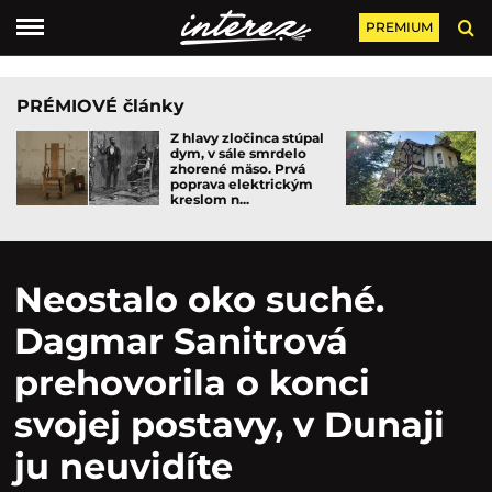
PREMIUM
PRÉMIOVÉ články
Z hlavy zločinca stúpal
dym, v sále smrdelo
zhorené mäso. Prvá
poprava elektrickým
kreslom n...
Neostalo oko suché.
Dagmar Sanitrová
prehovorila o konci
svojej postavy, v Dunaji
ju neuvidíte