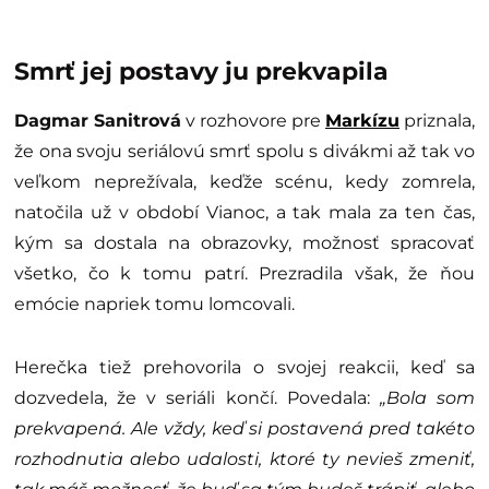
Smrť jej postavy ju prekvapila
Dagmar Sanitrová
v rozhovore pre
Markízu
priznala,
že ona svoju seriálovú smrť spolu s divákmi až tak vo
veľkom neprežívala, keďže scénu, kedy zomrela,
natočila už v období Vianoc, a tak mala za ten čas,
kým sa dostala na obrazovky, možnosť spracovať
všetko, čo k tomu patrí. Prezradila však, že ňou
emócie napriek tomu lomcovali.
Herečka tiež prehovorila o svojej reakcii, keď sa
dozvedela, že v seriáli končí. Povedala:
„Bola som
prekvapená. Ale vždy, keď si postavená pred takéto
rozhodnutia alebo udalosti, ktoré ty nevieš zmeniť,