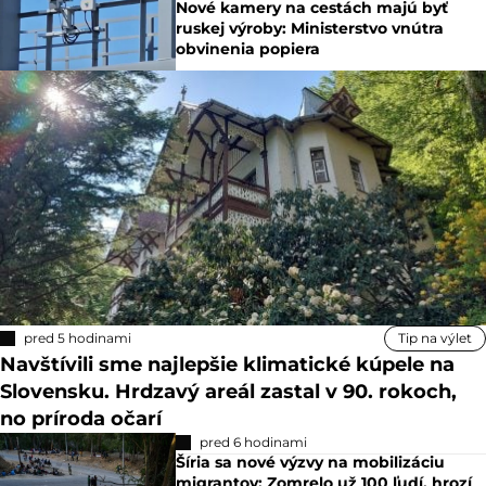
Nové kamery na cestách majú byť
ruskej výroby: Ministerstvo vnútra
obvinenia popiera
pred 5 hodinami
Tip na výlet
Navštívili sme najlepšie klimatické kúpele na
Slovensku. Hrdzavý areál zastal v 90. rokoch,
no príroda očarí
pred 6 hodinami
Šíria sa nové výzvy na mobilizáciu
migrantov: Zomrelo už 100 ľudí, hrozí