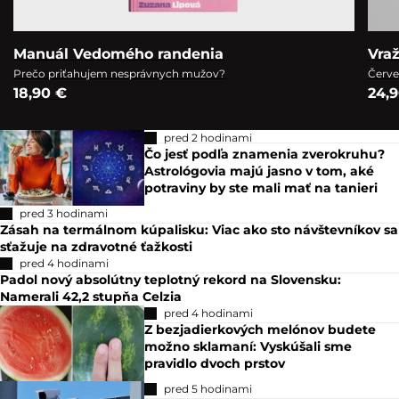
Manuál Vedomého randenia
Vra
Prečo priťahujem nesprávnych mužov?
Červe
18,90 €
24,
pred 2 hodinami
Čo jesť podľa znamenia zverokruhu?
Astrológovia majú jasno v tom, aké
potraviny by ste mali mať na tanieri
pred 3 hodinami
Zásah na termálnom kúpalisku: Viac ako sto návštevníkov sa
sťažuje na zdravotné ťažkosti
pred 4 hodinami
Padol nový absolútny teplotný rekord na Slovensku:
Namerali 42,2 stupňa Celzia
pred 4 hodinami
Z bezjadierkových melónov budete
možno sklamaní: Vyskúšali sme
pravidlo dvoch prstov
pred 5 hodinami