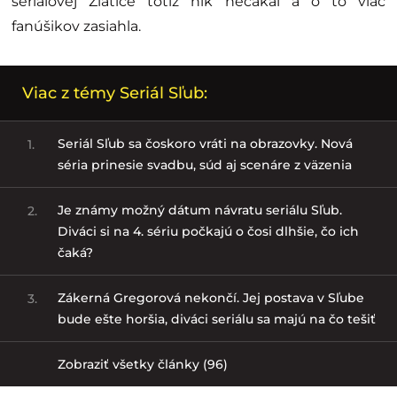
seriálovej Zlatice totiž nik nečakal a o to viac
fanúšikov zasiahla.
Viac z témy Seriál Sľub:
Seriál Sľub sa čoskoro vráti na obrazovky. Nová
1.
séria prinesie svadbu, súd aj scenáre z väzenia
Je známy možný dátum návratu seriálu Sľub.
2.
Diváci si na 4. sériu počkajú o čosi dlhšie, čo ich
čaká?
Zákerná Gregorová nekončí. Jej postava v Sľube
3.
bude ešte horšia, diváci seriálu sa majú na čo tešiť
Zobraziť všetky články (96)