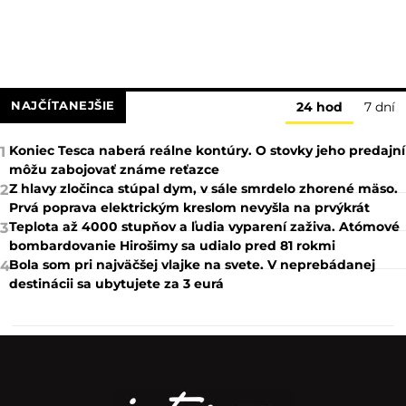
NAJČÍTANEJŠIE
24 hod
7 dní
Koniec Tesca naberá reálne kontúry. O stovky jeho predajní
1
môžu zabojovať známe reťazce
Z hlavy zločinca stúpal dym, v sále smrdelo zhorené mäso.
2
Prvá poprava elektrickým kreslom nevyšla na prvýkrát
Teplota až 4000 stupňov a ľudia vyparení zaživa. Atómové
3
bombardovanie Hirošimy sa udialo pred 81 rokmi
Bola som pri najväčšej vlajke na svete. V neprebádanej
4
destinácii sa ubytujete za 3 eurá