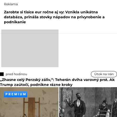
Reklama
Zarobte si tisíce eur ročne aj vy: Vznikla unikátna
databáza, prináša stovky nápadov na privyrobenie a
podnikanie
pred hodinou
Útok na Irán
„Zhasne celý Perzský záliv,“: Teherán dvíha varovný prst. Ak
Trump zaútočí, podnikne rázne kroky