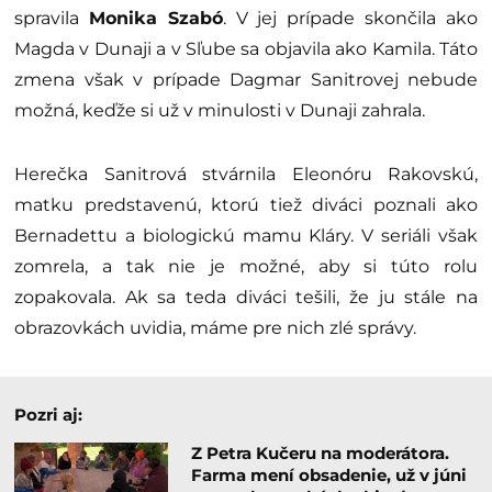
spravila
Monika Szabó
. V jej prípade skončila ako
Magda v Dunaji a v Sľube sa objavila ako Kamila. Táto
zmena však v prípade Dagmar Sanitrovej nebude
možná, keďže si už v minulosti v Dunaji zahrala.
Herečka Sanitrová stvárnila Eleonóru Rakovskú,
matku predstavenú, ktorú tiež diváci poznali ako
Bernadettu a biologickú mamu Kláry. V seriáli však
zomrela, a tak nie je možné, aby si túto rolu
zopakovala. Ak sa teda diváci tešili, že ju stále na
obrazovkách uvidia, máme pre nich zlé správy.
Pozri aj:
Z Petra Kučeru na moderátora.
Farma mení obsadenie, už v júni