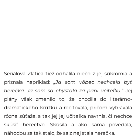
Seriálová Zlatica tiež odhalila niečo z jej súkromia a
priznala napríklad:
„Ja som vôbec nechcela byť
herečka. Ja som sa chystala za pani učiteľku.“
Jej
plány však zmenilo to, že chodila do literárno-
dramatického krúžku a recitovala, pričom vyhrávala
rôzne súťaže, a tak jej jej učiteľka navrhla, či nechce
skúsiť herectvo. Skúsila a ako sama povedala,
náhodou sa tak stalo, že sa z nej stala herečka.