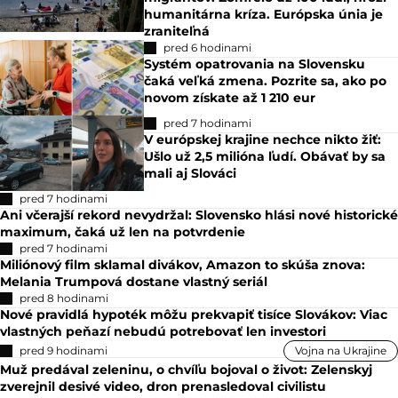
humanitárna kríza. Európska únia je
zraniteľná
pred 6 hodinami
Systém opatrovania na Slovensku
čaká veľká zmena. Pozrite sa, ako po
novom získate až 1 210 eur
pred 7 hodinami
V európskej krajine nechce nikto žiť:
Ušlo už 2,5 milióna ľudí. Obávať by sa
mali aj Slováci
pred 7 hodinami
Ani včerajší rekord nevydržal: Slovensko hlási nové historické
maximum, čaká už len na potvrdenie
pred 7 hodinami
Miliónový film sklamal divákov, Amazon to skúša znova:
Melania Trumpová dostane vlastný seriál
pred 8 hodinami
Nové pravidlá hypoték môžu prekvapiť tisíce Slovákov: Viac
vlastných peňazí nebudú potrebovať len investori
pred 9 hodinami
Vojna na Ukrajine
Muž predával zeleninu, o chvíľu bojoval o život: Zelenskyj
zverejnil desivé video, dron prenasledoval civilistu