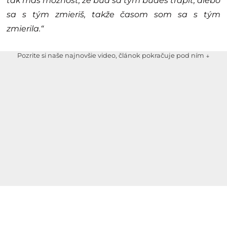
tak máš možnosť, že buď sa tým budeš trápiť, alebo
sa s tým zmieriš, takže časom som sa s tým
zmierila.“
Pozrite si naše najnovšie video, článok pokračuje pod ním ↓