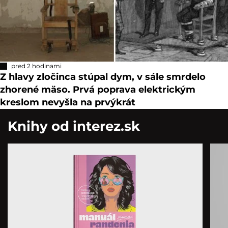
pred 2 hodinami
Z hlavy zločinca stúpal dym, v sále smrdelo
zhorené mäso. Prvá poprava elektrickým
kreslom nevyšla na prvýkrát
Knihy od interez.sk