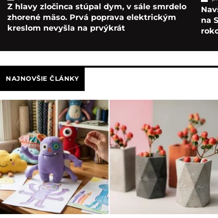
Z hlavy zločinca stúpal dym, v sále smrdelo
Navš
zhorené mäso. Prvá poprava elektrickým
na S
kreslom nevyšla na prvýkrát
roko
NAJNOVŠIE ČLÁNKY