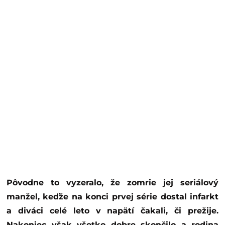
Pôvodne to vyzeralo, že zomrie jej seriálový
manžel, keďže na konci prvej série dostal infarkt
a diváci celé leto v napätí čakali, či prežije.
Nakoniec však všetko dobre skončilo a rodina