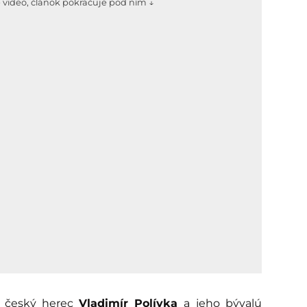
e video, článok pokračuje pod ním ↓
y český herec
Vladimír Polívka
a jeho bývalú