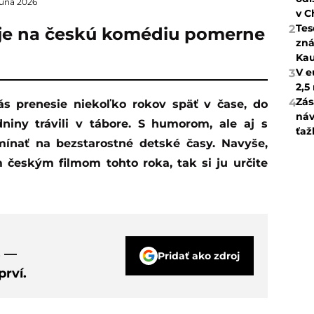
 júna 2026
v C
Tes
2
 je na českú komédiu pomerne
zná
Kau
V e
3
2,5
Zás
4
s prenesie niekoľko rokov späť v čase, do
náv
niny trávili v tábore. S humorom, ale aj s
ťaž
ínať na bezstarostné detské časy. Navyše,
 českým filmom tohto roka, tak si ju určite
s —
Pridať ako zdroj
rví.