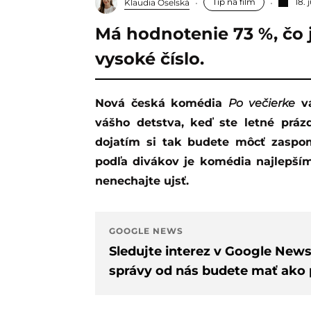
Tip na film
18.
Klaudia Oselská
Má hodnotenie 73 %, čo
vysoké číslo.
Nová česká komédia
Po večierke
vá
vášho detstva, keď ste letné prázd
dojatím si tak budete môcť zaspom
podľa divákov je komédia najlepším
nenechajte ujsť.
GOOGLE NEWS
Sledujte interez v Google New
správy od nás budete mať ako p