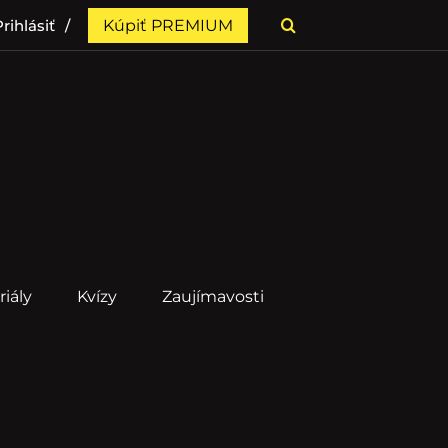
rihlásiť
Kúpiť PREMIUM
riály
Kvízy
Zaujímavosti