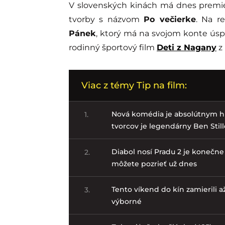
V slovenských kinách má dnes premié
tvorby s názvom
Po večierke
. Na re
Pánek
, ktorý má na svojom konte ú
rodinný športový film
Deti z Nagany
z 
Viac z témy Tip na film:
Nová komédia je absolútnym hi
1.
tvorcov je legendárny Ben Still
Diabol nosí Pradu 2 je konečne 
2.
môžete pozrieť už dnes
Tento víkend do kín zamierili 
3.
výborné