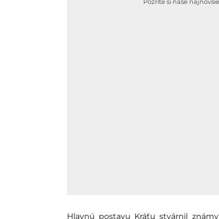
Pozrite si naše najnovši
Hlavnú postavu Kráťu stvárnil znám