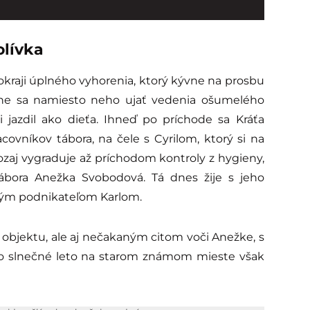
olívka
okraji úplného vyhorenia, ktorý kývne na prosbu
e sa namiesto neho ujať vedenia ošumelého
 jazdil ako dieťa. Ihneď po príchode sa Kráťa
covníkov tábora, na čele s Cyrilom
, ktorý si na
aozaj vygraduje až príchodom kontroly z hygieny,
tábora Anežka Svobodová
. Tá dnes žije s jeho
ným podnikateľom Karlom
.
 objektu, ale aj nečakaným citom voči Anežke, s
oto slnečné leto na starom známom mieste však