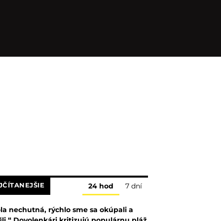
JČÍTANEJŠIE
24 hod
7 dní
la nechutná, rýchlo sme sa okúpali a
šli.“ Dovolenkári kritizujú populárnu pláž