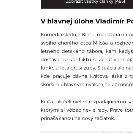
Zobraziť všetky články (485)
V hlavnej úlohe Vladimír P
Komédia sleduje Kráťu
, manažéra na p
svojho chorého otca Miloša
a rozhodn
letného detského tábora, kam kedysi
dostáva do konfliktu s kolektívom pra
funkciu leta brúsi zuby. Situácia ale n
kde pracuje dávna Kráťova láska z 
skorším úhlavným rivalom, teraz moc
Kráťa tak čelí nielen rozpadajúcemu sa
ktorými si vôbec nevie rady. Práve t
prináša šancu na nový začiatok.