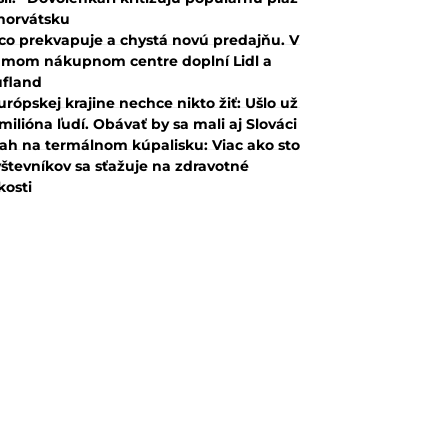
horvátsku
co prekvapuje a chystá novú predajňu. V
mom nákupnom centre doplní Lidl a
fland
urópskej krajine nechce nikto žiť: Ušlo už
 milióna ľudí. Obávať by sa mali aj Slováci
ah na termálnom kúpalisku: Viac ako sto
števníkov sa sťažuje na zdravotné
kosti