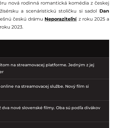
ru nová rodinná romantická komédia z českej
žisérsku a scenáristickú stoličku si sadol
Dan
spešnú českú drámu
Neporaziteľní
z roku 2025 a
roku 2023.
tom na streamovacej platforme. Jedným z jej
er
online na streamovacej službe. Nový film si
až dva nové slovenské filmy. Oba sú podľa divákov