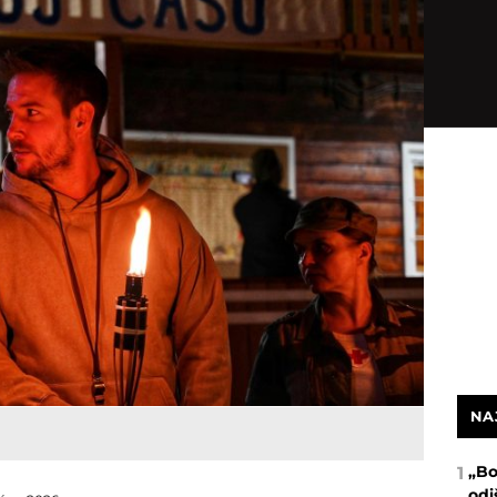
NA
„Bo
1
odi