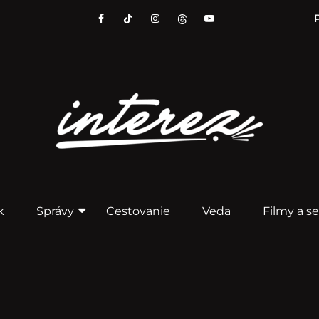
P
k
Správy
Cestovanie
Veda
Filmy a se