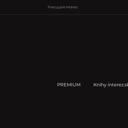
Pracuj pre interez
PREMIUM
Knihy interez.s