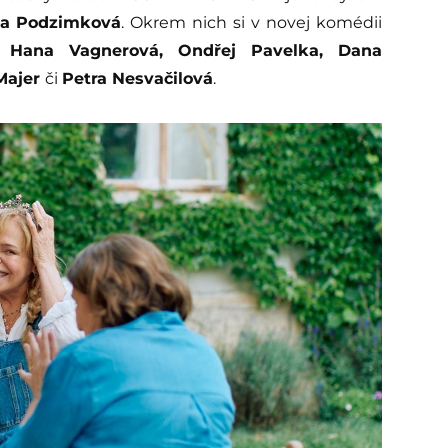
va
Podzimková
. Okrem nich si v novej komédii
, Hana Vagnerová, Ondřej Pavelka, Dana
 Majer
či
Petra Nesvačilová
.