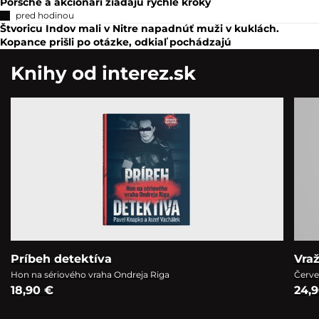
Porsche a akcionári žiadajú rýchle kroky
pred hodinou
Štvoricu Indov mali v Nitre napadnúť muži v kuklách.
Kopance prišli po otázke, odkiaľ pochádzajú
Knihy od interez.sk
Príbeh detektíva
Vra
Hon na sériového vraha Ondreja Riga
Červe
18,90 €
24,