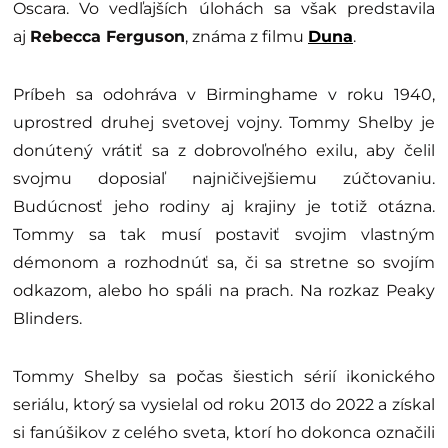
Oscara. Vo vedľajších úlohách sa však predstavila
aj
Rebecca Ferguson
, známa z filmu
Duna
.
Príbeh sa odohráva v Birminghame v roku 1940,
uprostred druhej svetovej vojny. Tommy Shelby je
donútený vrátiť sa z dobrovoľného exilu, aby čelil
svojmu doposiaľ najničivejšiemu zúčtovaniu.
Budúcnosť jeho rodiny aj krajiny je totiž otázna.
Tommy sa tak musí postaviť svojim vlastným
démonom a rozhodnúť sa, či sa stretne so svojím
odkazom, alebo ho spáli na prach. Na rozkaz Peaky
Blinders.
Tommy Shelby sa počas šiestich sérií ikonického
seriálu, ktorý sa vysielal od roku 2013 do 2022 a získal
si fanúšikov z celého sveta, ktorí ho dokonca označili