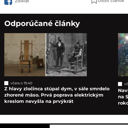
Uložiť článok
Zdieľať
Odporúčané články
včera o 19:40
vč
Z hlavy zločinca stúpal dym, v sále smrdelo
Navš
zhorené mäso. Prvá poprava elektrickým
na S
kreslom nevyšla na prvýkrát
roko