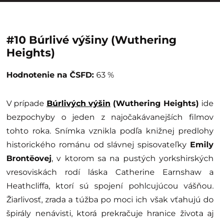
#10
Búrlivé výšiny (Wuthering
Heights)
Hodnotenie na ČSFD:
63 %
V prípade
Búrlivých výšin
(Wuthering Heights)
ide
bezpochyby o jeden z najočakávanejších filmov
tohto roka. Snímka vznikla podľa knižnej predlohy
historického románu od slávnej spisovateľky
Emily
Brontëovej
, v ktorom sa na pustých yorkshirských
vresoviskách rodí láska Catherine Earnshaw a
Heathcliffa, ktorí sú spojení pohlcujúcou vášňou.
Žiarlivosť, zrada a túžba po moci ich však vťahujú do
špirály nenávisti, ktorá prekračuje hranice života aj