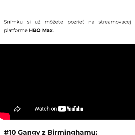
Snímku si už môžete pozrieť na streamovacej
platforme
HBO Max
.
#10
Gangy z Birminghamu: