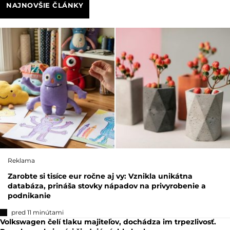
NAJNOVŠIE ČLÁNKY
Reklama
Zarobte si tisíce eur ročne aj vy: Vznikla unikátna
databáza, prináša stovky nápadov na privyrobenie a
podnikanie
pred 11 minútami
Volkswagen čelí tlaku majiteľov, dochádza im trpezlivosť.