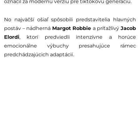
označil za modernú verziu pre tiktokovú generáciu.
No najväčší ošiaľ spôsobili predstavitelia hlavných
postáv – nádherná
Margot Robbie
a príťažlivý
Jacob
Elordi
, ktorí predviedli intenzívne a horúce
emocionálne výbuchy presahujúce rámec
predchádzajúcich adaptácií.