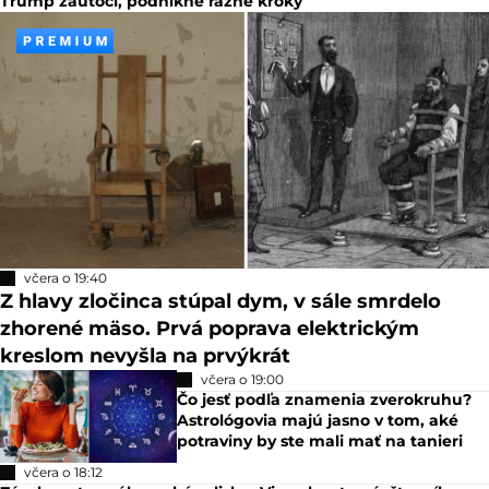
Trump zaútočí, podnikne rázne kroky
včera o 19:40
Z hlavy zločinca stúpal dym, v sále smrdelo
zhorené mäso. Prvá poprava elektrickým
kreslom nevyšla na prvýkrát
včera o 19:00
Čo jesť podľa znamenia zverokruhu?
Astrológovia majú jasno v tom, aké
potraviny by ste mali mať na tanieri
včera o 18:12