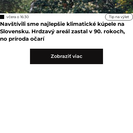
včera o 16:30
Tip na výlet
Navštívili sme najlepšie klimatické kúpele na
Slovensku. Hrdzavý areál zastal v 90. rokoch,
no príroda očarí
Zobraziť viac