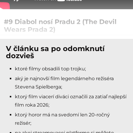
#9
Diabol nosí Pradu 2 (The Devil
Wears Prada 2)
V článku sa po odomknutí
dozvieš
ktoré filmy obsadili top trojku;
aký je najnovší film legendárneho režiséra
Stevena Spielberga;
ktorý film viacerí diváci označili za zatiaľ najlepší
film roka 2026;
ktorý horor má na svedomí len 20-ročný
režisér;
na akej streamovacej platforme si môžete