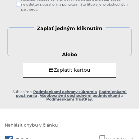
newsletter s obsahom a ponukami Startitup a jeho obchodných
partnerov.
Zaplať jedným kliknutím
Alebo
Zaplatiť kartou
Súhlasím s
Podmienkami ochrany súkromia
,
Podmienkami
používania
,
Všeobecnými obchodnými podmienkami
a
Podmienkami TrustPay.
Nahlásiť chybu v článku