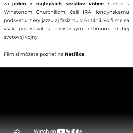
za
jeden z najlepších seriálov vôbec
, stretol s
Winstonom Churchillom, čelil IRA, londýnskemu
podsvetiu z éry jazzu aj fašizmu v Británii. Vo filme sa
však popasoval s nacistickým režimom druhej
svetovej vojny.
Film si môžete pozrieť na
Netflixe
.