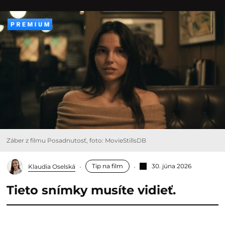
Záber z filmu Posadnutosť, foto: MovieStillsDB
Tip na film
30. júna 2026
Klaudia Oselská
Tieto snímky musíte vidieť.