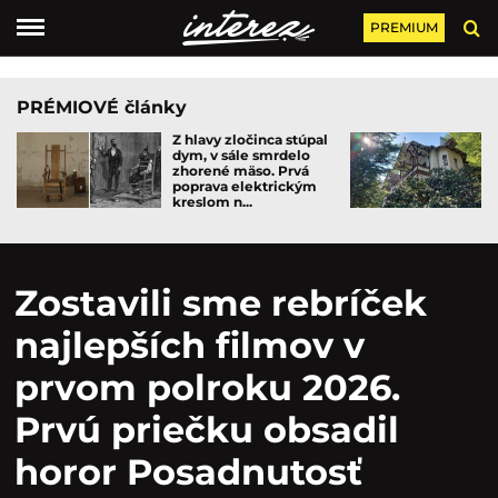
PREMIUM
PRÉMIOVÉ články
Z hlavy zločinca stúpal
dym, v sále smrdelo
zhorené mäso. Prvá
poprava elektrickým
kreslom n...
Zostavili sme rebríček
najlepších filmov v
prvom polroku 2026.
Prvú priečku obsadil
horor Posadnutosť