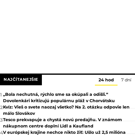
NAJČÍTANEJŠIE
24 hod
7 dní
„Bola nechutná, rýchlo sme sa okúpali a odišli.“
1
Dovolenkári kritizujú populárnu pláž v Chorvátsku
Kvíz: Vieš o svete naozaj všetko? Na 2. otázku odpovie len
2
málo Slovákov
Tesco prekvapuje a chystá novú predajňu. V známom
3
nákupnom centre doplní Lidl a Kaufland
V európskej krajine nechce nikto žiť: Ušlo už 2,5 milióna
4