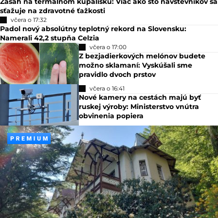
Zásah na termálnom kúpalisku: Viac ako sto návštevníkov sa
sťažuje na zdravotné ťažkosti
včera o 17:32
Padol nový absolútny teplotný rekord na Slovensku:
Namerali 42,2 stupňa Celzia
včera o 17:00
Z bezjadierkových melónov budete
možno sklamaní: Vyskúšali sme
pravidlo dvoch prstov
včera o 16:41
Nové kamery na cestách majú byť
ruskej výroby: Ministerstvo vnútra
obvinenia popiera