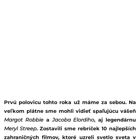
Prvú polovicu tohto roka už máme za sebou. Na
veľkom plátne sme mohli vidieť spaľujúcu vášeň
Margot Robbie
a
Jacoba Elordiho
, aj legendárnu
Meryl Streep
. Zostavili sme rebríček 10 najlepších
zahraničných filmov, ktoré uzreli svetlo sveta v