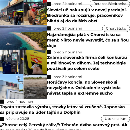
pred 2 hodinami
Reťazec Biedronka
Slováci už nakupujú v novej predajni.
Biedronka sa rozširuje, pracovníkov
hľadá aj do ďalších obcí
pred 2 hodinami
Chorvátsko
Najznámejšia pláž v Chorvátsku sa
mení: Nikto nevie vysvetliť, čo sa s ňou
deje
pred 2 hodinami
Známa slovenská firma čelí konkurzu
a miliónovým dlhom. Jej technológie
používali po celom svete
pred 3 hodinami
Horúčavy končia, no Slovensko si
nevydýchne. Ochladenie vystrieda
návrat tepla a extrémne sucho
pred 4 hodinami
Toyota zastavila výrobu, stovky letov sú zrušené. Japonsko
sa pripravuje na úder tajfúnu Dolphin
včera o 20:28
Útok na Irán
„Zhasne celý Perzský záliv,“: Teherán dvíha varovný prst. Ak