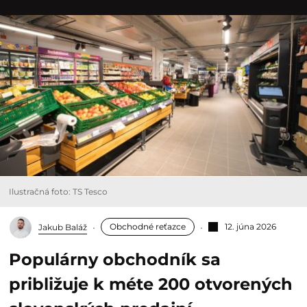
Ilustračná foto: TS Tesco
Obchodné reťazce
12. júna 2026
Jakub Baláž
Populárny obchodník sa
približuje k méte 200 otvorených