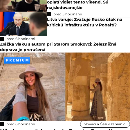
oplatí vidieť tento víkend. Sú
najsledovanejšie
pred 5 hodinami
Litva varuje: Zvažuje Rusko útok na
kritickú infraštruktúru v Pobaltí?
pred 6 hodinami
Zrážka vlaku s autom pri Starom Smokovci: Železničná
doprava je prerušená
pred 6 hodinami
Slováci a Česi v zahraničí