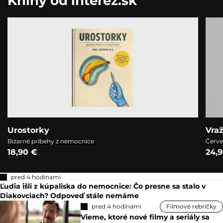
Knihy od interez.sk
Urostorky
Vra
Bizarné príbehy z nemocnice
Červe
18,90 €
24,
pred 4 hodinami
Ľudia išli z kúpaliska do nemocnice: Čo presne sa stalo v
Diakovciach? Odpoveď stále nemáme
pred 4 hodinami
Filmové rebríčky
Vieme, ktoré nové filmy a seriály sa