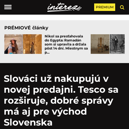
PREMIUM
PRÉMIOVÉ články
Nikol sa presťahovala
do Egypta: Ramadán
som si upravila a držala
pôst 14 dní. Miestnym sa
p...
Slováci už nakupujú v
novej predajni. Tesco sa
rozširuje, dobré správy
má aj pre východ
Slovenska