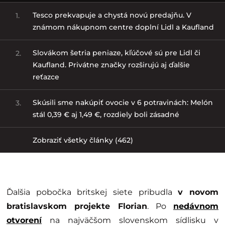
Tesco prekvapuje a chystá novú predajňu. V
1.
známom nákupnom centre doplní Lidl a Kaufland
Slovákom šetria peniaze, kľúčové sú pre Lidl či
2.
Kaufland. Privátne značky rozširujú aj ďalšie
reťazce
Skúsili sme nakúpiť ovocie v 6 potravinách: Melón
3.
stál 0,39 € aj 1,49 €, rozdiely boli zásadné
Zobraziť všetky články (462)
Ďalšia pobočka britskej siete pribudla
v novom
bratislavskom projekte Florian
. Po
nedávnom
otvorení
na najväčšom slovenskom sídlisku v