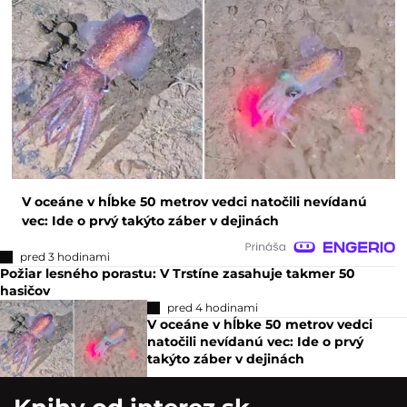
V oceáne v hĺbke 50 metrov vedci natočili nevídanú
vec: Ide o prvý takýto záber v dejinách
pred 3 hodinami
Požiar lesného porastu: V Trstíne zasahuje takmer 50
hasičov
pred 4 hodinami
V oceáne v hĺbke 50 metrov vedci
natočili nevídanú vec: Ide o prvý
takýto záber v dejinách