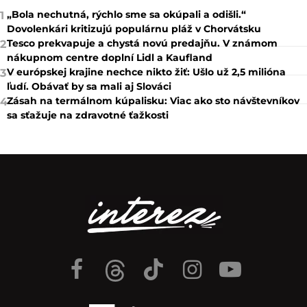
„Bola nechutná, rýchlo sme sa okúpali a odišli.“
1
Dovolenkári kritizujú populárnu pláž v Chorvátsku
Tesco prekvapuje a chystá novú predajňu. V známom
2
nákupnom centre doplní Lidl a Kaufland
V európskej krajine nechce nikto žiť: Ušlo už 2,5 milióna
3
ľudí. Obávať by sa mali aj Slováci
Zásah na termálnom kúpalisku: Viac ako sto návštevníkov
4
sa sťažuje na zdravotné ťažkosti