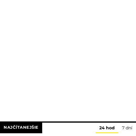
NAJČÍTANEJŠIE
24 hod
7 dní