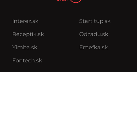
Interez.sk
Startitup.sk
Receptik.sk
Odzadu.sk
Yimba.sk
Emefka.sk
Fontech.sk
Podmienky používania
Podmienky ochrany súkromia
VOP reklamných služieb
VOP predplatného