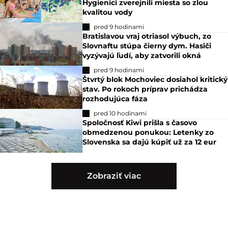
Hygienici zverejnili miesta so zlou
kvalitou vody
pred 9 hodinami
Bratislavou vraj otriasol výbuch, zo
Slovnaftu stúpa čierny dym. Hasiči
vyzývajú ľudí, aby zatvorili okná
pred 9 hodinami
Štvrtý blok Mochoviec dosiahol kritický
stav. Po rokoch príprav prichádza
rozhodujúca fáza
pred 10 hodinami
Spoločnosť Kiwi prišla s časovo
obmedzenou ponukou: Letenky zo
Slovenska sa dajú kúpiť už za 12 eur
Zobraziť viac