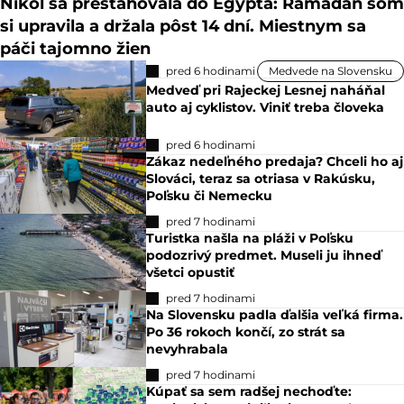
Nikol sa presťahovala do Egypta: Ramadán som
si upravila a držala pôst 14 dní. Miestnym sa
páči tajomno žien
pred 6 hodinami
Medvede na Slovensku
Medveď pri Rajeckej Lesnej naháňal
auto aj cyklistov. Viniť treba človeka
pred 6 hodinami
Zákaz nedeľného predaja? Chceli ho aj
Slováci, teraz sa otriasa v Rakúsku,
Poľsku či Nemecku
pred 7 hodinami
Turistka našla na pláži v Poľsku
podozrivý predmet. Museli ju ihneď
všetci opustiť
pred 7 hodinami
Na Slovensku padla ďalšia veľká firma.
Po 36 rokoch končí, zo strát sa
nevyhrabala
pred 7 hodinami
Kúpať sa sem radšej nechoďte: