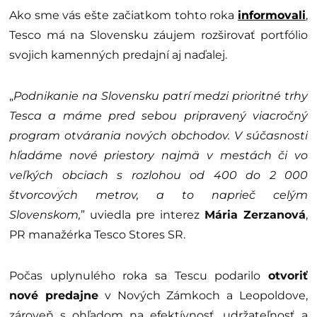
Ako sme vás ešte začiatkom tohto roka
informovali
,
Tesco má na Slovensku záujem rozširovať portfólio
svojich kamenných predajní aj naďalej.
„
Podnikanie na Slovensku patrí medzi prioritné trhy
Tesca a máme pred sebou pripravený viacročný
program otvárania nových obchodov. V súčasnosti
hľadáme nové priestory najmä v mestách či vo
veľkých obciach s rozlohou od 400 do 2 000
štvorcových metrov, a to naprieč celým
Slovenskom,
” uviedla pre interez
Mária Zerzanová
,
PR manažérka Tesco Stores SR.
Počas uplynulého roka sa Tescu podarilo
otvoriť
nové predajne
v Nových Zámkoch a Leopoldove,
zároveň s ohľadom na efektívnosť, udržateľnosť a