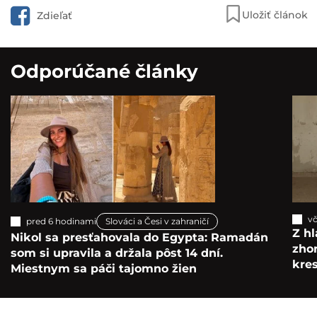
Uložiť článok
Zdieľať
Odporúčané články
vč
pred 6 hodinami
Slováci a Česi v zahraničí
Z hl
Nikol sa presťahovala do Egypta: Ramadán
zho
som si upravila a držala pôst 14 dní.
kre
Miestnym sa páči tajomno žien