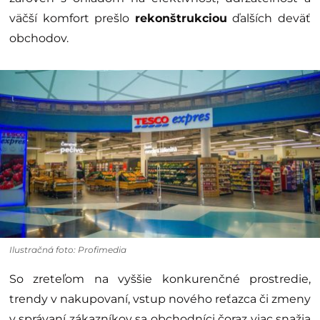
väčší komfort prešlo
rekonštrukciou
ďalších deväť
obchodov.
Ilustračná foto: Profimedia
So zreteľom na vyššie konkurenčné prostredie,
trendy v nakupovaní, vstup nového reťazca či zmeny
v správaní zákazníkov sa obchodníci čoraz viac snažia