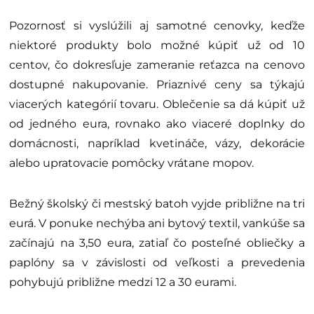
Pozornosť si vyslúžili aj samotné cenovky, keďže
niektoré produkty bolo možné kúpiť už od 10
centov, čo dokresľuje zameranie reťazca na cenovo
dostupné nakupovanie. Priaznivé ceny sa týkajú
viacerých kategórií tovaru. Oblečenie sa dá kúpiť už
od jedného eura, rovnako ako viaceré doplnky do
domácnosti, napríklad kvetináče, vázy, dekorácie
alebo upratovacie pomôcky vrátane mopov.
Bežný školský či mestský batoh vyjde približne na tri
eurá. V ponuke nechýba ani bytový textil, vankúše sa
začínajú na 3,50 eura, zatiaľ čo posteľné obliečky a
paplóny sa v závislosti od veľkosti a prevedenia
pohybujú približne medzi 12 a 30 eurami.