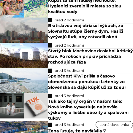
Kúpať sa sem radšej nechoďte:
Hygienici zverejnili miesta so zlou
kvalitou vody
pred 2 hodinami
Bratislavou vraj otriasol výbuch, zo
Slovnaftu stúpa čierny dym. Hasiči
vyzývajú ľudí, aby zatvorili okná
pred 2 hodinami
Štvrtý blok Mochoviec dosiahol kritický
stav. Po rokoch príprav prichádza
rozhodujúca fáza
pred 3 hodinami
Spoločnosť Kiwi prišla s časovo
obmedzenou ponukou: Letenky zo
Slovenska sa dajú kúpiť už za 12 eur
pred 3 hodinami
Tuk ako tajný orgán v našom tele:
Nová kniha vysvetľuje najnovšie
výskumy o liečbe obezity a spaľovaní
tukov
pred 3 hodinami
Letná dovolenka
Žena ľutuje, že navštívila 7