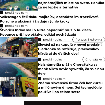
najznámejších miest na svete. Ponúka
za ne lepšie alternatívy
pred 3 hodinami
Volkswagen čelí tlaku majiteľov, dochádza im trpezlivosť.
Porsche a akcionári žiadajú rýchle kroky
pred 5 hodinami
Štvoricu Indov mali v Nitre napadnúť muži v kuklách.
Kopance prišli po otázke, odkiaľ pochádzajú
pred 5 hodinami
Reťazec Biedronka
Slováci už nakupujú v novej predajni.
Biedronka sa rozširuje, pracovníkov
hľadá aj do ďalších obcí
pred 5 hodinami
Chorvátsko
Najznámejšia pláž v Chorvátsku sa
mení: Nikto nevie vysvetliť, čo sa s ňou
deje
pred 6 hodinami
Známa slovenská firma čelí konkurzu
a miliónovým dlhom. Jej technológie
používali po celom svete