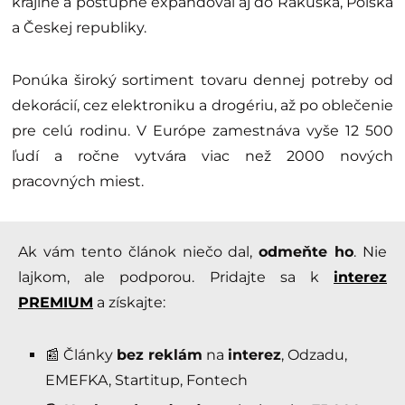
krajine a postupne expandoval aj do Rakúska, Poľska
a Českej republiky.
Ponúka široký sortiment tovaru dennej potreby od
dekorácií, cez elektroniku a drogériu, až po oblečenie
pre celú rodinu. V Európe zamestnáva vyše 12 500
ľudí a ročne vytvára viac než 2000 nových
pracovných miest.
Ak vám tento článok niečo dal,
odmeňte ho
. Nie
lajkom, ale podporou. Pridajte sa k
interez
PREMIUM
a získajte:
📰 Články
bez reklám
na
interez
, Odzadu,
EMEFKA, Startitup, Fontech