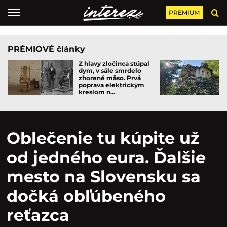
PREMIUM
PRÉMIOVÉ články
Z hlavy zločinca stúpal
dym, v sále smrdelo
zhorené mäso. Prvá
poprava elektrickým
kreslom n...
Oblečenie tu kúpite už
od jedného eura. Ďalšie
mesto na Slovensku sa
dočká obľúbeného
reťazca