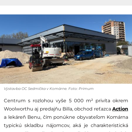
Výstavba OC Sedmička v Komárne. Foto: Primum
Centrum s rozlohou vyše 5 000 m² privíta okrem
Woolworthu aj predajňu Billa, obchod reťazca
Action
a lekáreň Benu, čím ponúkne obyvateľom Komárna
typickú skladbu nájomcov, aká je charakteristická