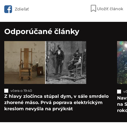
Uložiť článok
Zdieľať
Odporúčané články
včera o 19:40
vč
Z hlavy zločinca stúpal dym, v sále smrdelo
Navš
zhorené mäso. Prvá poprava elektrickým
na S
kreslom nevyšla na prvýkrát
roko