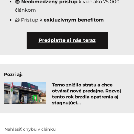
📚
Neobmedzený prístup
k viac ako 75 000
článkom
🎁 Prístup k
exkluzívnym benefitom
Predplaťte si nás teraz
Pozri aj:
Terno znížilo stratu a chce
otvárať nové predajne. Rozvoj
tento rok brzdia opatrenia aj
stagnujúci…
Nahlásiť chybu v článku