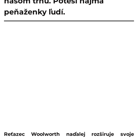
našom trhu. Poteší najmä
peňaženky ľudí.
Reťazec Woolworth naďalej rozširuje svoje