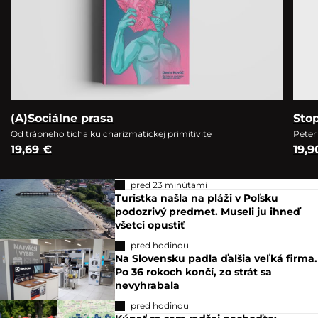
(A)Sociálne prasa
Sto
Od trápneho ticha ku charizmatickej primitivite
Peter
19,69 €
19,9
pred 23 minútami
Turistka našla na pláži v Poľsku
podozrivý predmet. Museli ju ihneď
všetci opustiť
pred hodinou
Na Slovensku padla ďalšia veľká firma.
Po 36 rokoch končí, zo strát sa
nevyhrabala
pred hodinou