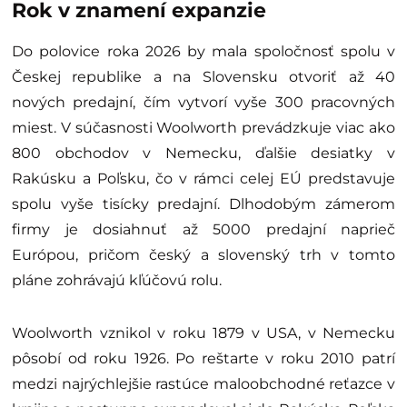
Rok v znamení expanzie
Do polovice roka 2026 by mala spoločnosť spolu v
Českej republike a na Slovensku otvoriť až 40
nových predajní, čím vytvorí vyše 300 pracovných
miest. V súčasnosti Woolworth prevádzkuje viac ako
800 obchodov v Nemecku, ďalšie desiatky v
Rakúsku a Poľsku, čo v rámci celej EÚ predstavuje
spolu vyše tisícky predajní. Dlhodobým zámerom
firmy je dosiahnuť až 5000 predajní naprieč
Európou, pričom český a slovenský trh v tomto
pláne zohrávajú kľúčovú rolu.
Woolworth vznikol v roku 1879 v USA, v Nemecku
pôsobí od roku 1926. Po reštarte v roku 2010 patrí
medzi najrýchlejšie rastúce maloobchodné reťazce v