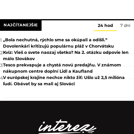
NAJČÍTANEJŠIE
24 hod
7 dní
„Bola nechutná, rýchlo sme sa okúpali a odišli.“
1
Dovolenkári kritizujú populárnu pláž v Chorvátsku
Kvíz: Vieš o svete naozaj všetko? Na 2. otázku odpovie len
2
málo Slovákov
Tesco prekvapuje a chystá novú predajňu. V známom
3
nákupnom centre doplní Lidl a Kaufland
V európskej krajine nechce nikto žiť: Ušlo už 2,5 milióna
4
ľudí. Obávať by sa mali aj Slováci