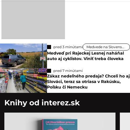
pred 3 minútami
Medvede na Slovensku
Medveď pri Rajeckej Lesnej naháňal
auto aj cyklistov. Viniť treba človeka
pred 7 minútami
Zákaz nedeľného predaja? Chceli ho aj
Slováci, teraz sa otriasa v Rakúsku,
Poľsku či Nemecku
Knihy od interez.sk