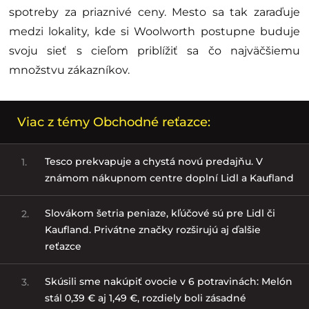
spotreby za priaznivé ceny. Mesto sa tak zaraďuje
medzi lokality, kde si Woolworth postupne buduje
svoju sieť s cieľom priblížiť sa čo najväčšiemu
množstvu zákazníkov.
Viac z témy Obchodné reťazce:
Tesco prekvapuje a chystá novú predajňu. V
1.
známom nákupnom centre doplní Lidl a Kaufland
Slovákom šetria peniaze, kľúčové sú pre Lidl či
2.
Kaufland. Privátne značky rozširujú aj ďalšie
reťazce
Skúsili sme nakúpiť ovocie v 6 potravinách: Melón
3.
stál 0,39 € aj 1,49 €, rozdiely boli zásadné