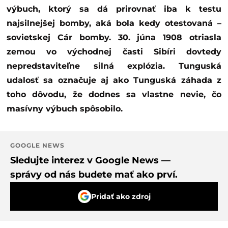
výbuch, ktorý sa dá prirovnať iba k testu
najsilnejšej bomby, aká bola kedy otestovaná –
sovietskej Cár bomby. 30. júna 1908 otriasla
zemou vo východnej časti Sibíri dovtedy
nepredstaviteľne silná explózia. Tunguská
udalosť sa označuje aj ako Tunguská záhada z
toho dôvodu, že dodnes sa vlastne nevie, čo
masívny výbuch spôsobilo.
GOOGLE NEWS
Sledujte interez v Google News —
správy od nás budete mať ako prví.
Pridať ako zdroj