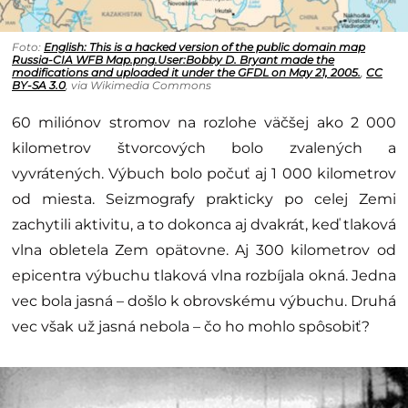
Foto:
English: This is a hacked version of the public domain map
Russia-CIA WFB Map.png.User:Bobby D. Bryant made the
modifications and uploaded it under the GFDL on May 21, 2005.
,
CC
BY-SA 3.0
, via Wikimedia Commons
60 miliónov stromov na rozlohe väčšej ako 2 000
kilometrov štvorcových bolo zvalených a
vyvrátených. Výbuch bolo počuť aj 1 000 kilometrov
od miesta. Seizmografy prakticky po celej Zemi
zachytili aktivitu, a to dokonca aj dvakrát, keď tlaková
vlna obletela Zem opätovne. Aj 300 kilometrov od
epicentra výbuchu tlaková vlna rozbíjala okná. Jedna
vec bola jasná – došlo k obrovskému výbuchu. Druhá
vec však už jasná nebola – čo ho mohlo spôsobiť?