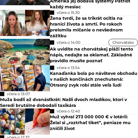
Amerika jej dodáva systémy Patriot
každý mesiac
včera o 15:30
Žena tvrdí, že sa trikrát ocitla na
hranici života a smrti. Po rokoch
prelomila mlčanie o nevšednom
zážitku
včera o 14:00
Chorvátsko
Ak uvidíte na chorvátskej pláži tento
nápis, nedajte sa oklamať. Základné
pravidlo musíte poznať
včera o 13:54
Kanaďanka bola po návšteve obchodu
v našich končinách znechutená:
Otrasný zvyk robí stále veľa ľudí
včera o 13:07
Muža bodli až dvanásťkrát: Našli dvoch mladíkov, ktorí v
Seredi brutálne dobodali taxikára
včera o 12:40
Muž vyhral 273 000 000 € v lotérii:
Želal si „roztrhať tiket“, peniaze mu
zničili život
včera o 12:37