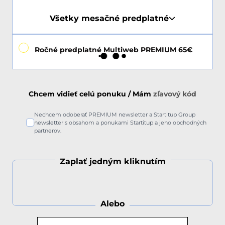
Všetky mesačné predplatné
Ročné predplatné Multiweb PREMIUM 65€
Chcem vidieť celú ponuku / Mám
zľavový kód
Nechcem odoberať PREMIUM newsletter a Startitup Group
newsletter s obsahom a ponukami Startitup a jeho obchodných
partnerov.
Zaplať jedným kliknutím
Alebo