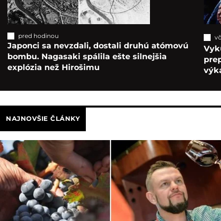
pred hodinou
vč
Japonci sa nevzdali, dostali druhú atómovú
Vyk
bombu. Nagasaki spálila ešte silnejšia
pre
explózia než Hirošimu
výka
NAJNOVŠIE ČLÁNKY