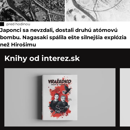
pred hodinou
Japonci sa nevzdali, dostali druhú atómovú
bombu. Nagasaki spálila ešte silnejšia explózia
než Hirošimu
Knihy od interez.sk