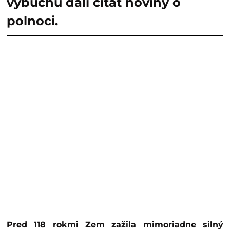
výbuchu dali čítať noviny o
polnoci.
Pred 118 rokmi Zem zažila mimoriadne silný