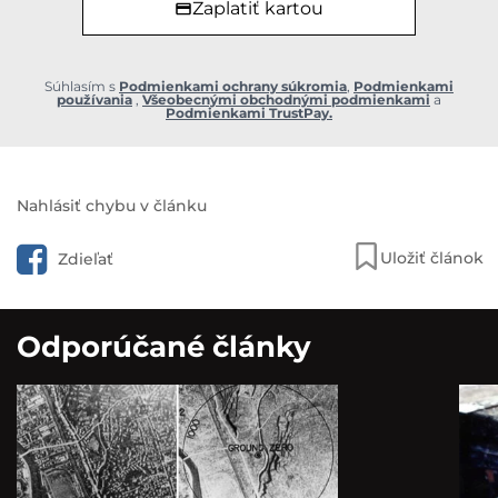
Zaplatiť kartou
Súhlasím s
Podmienkami ochrany súkromia
,
Podmienkami
používania
,
Všeobecnými obchodnými podmienkami
a
Podmienkami TrustPay.
Nahlásiť chybu v článku
Uložiť článok
Zdieľať
Odporúčané články