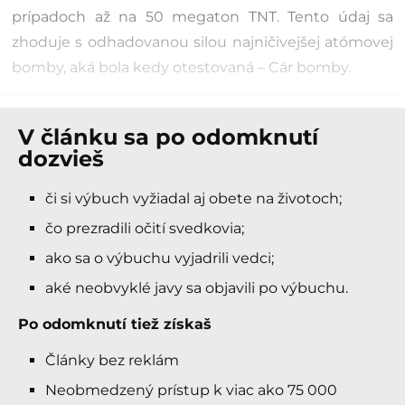
prípadoch až na 50 megaton TNT. Tento údaj sa
zhoduje s odhadovanou silou najničivejšej atómovej
bomby, aká bola kedy otestovaná – Cár bomby.
V článku sa po odomknutí
dozvieš
či si výbuch vyžiadal aj obete na životoch;
čo prezradili očití svedkovia;
ako sa o výbuchu vyjadrili vedci;
aké neobvyklé javy sa objavili po výbuchu.
Po odomknutí tiež získaš
Články bez reklám
Neobmedzený prístup k viac ako 75 000