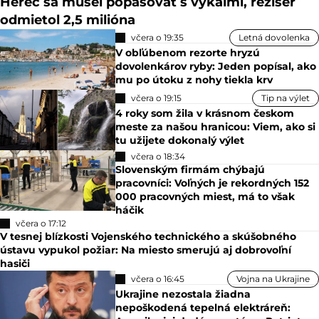
Herec sa musel popasovať s výkalmi, režisér
odmietol 2,5 milióna
včera o 19:35
Letná dovolenka
V obľúbenom rezorte hryzú
dovolenkárov ryby: Jeden popísal, ako
mu po útoku z nohy tiekla krv
včera o 19:15
Tip na výlet
4 roky som žila v krásnom českom
meste za našou hranicou: Viem, ako si
tu užijete dokonalý výlet
včera o 18:34
Slovenským firmám chýbajú
pracovníci: Voľných je rekordných 152
000 pracovných miest, má to však
háčik
včera o 17:12
V tesnej blízkosti Vojenského technického a skúšobného
ústavu vypukol požiar: Na miesto smerujú aj dobrovoľní
hasiči
včera o 16:45
Vojna na Ukrajine
Ukrajine nezostala žiadna
nepoškodená tepelná elektráreň: