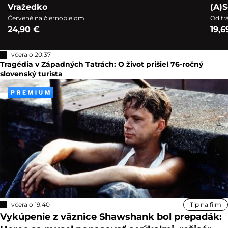
Vražedko
(A)S
Červené na čiernobielom
Od tr
24,90 €
19,6
včera o 20:37
Tragédia v Západných Tatrách: O život prišiel 76-ročný
slovenský turista
včera o 19:40
Tip na film
Vykúpenie z väznice Shawshank bol prepadák: