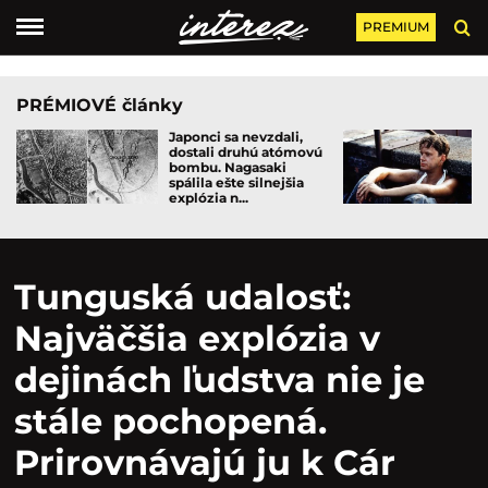
PREMIUM
PRÉMIOVÉ články
Japonci sa nevzdali,
dostali druhú atómovú
bombu. Nagasaki
spálila ešte silnejšia
explózia n...
Tunguská udalosť:
Najväčšia explózia v
dejinách ľudstva nie je
stále pochopená.
Prirovnávajú ju k Cár