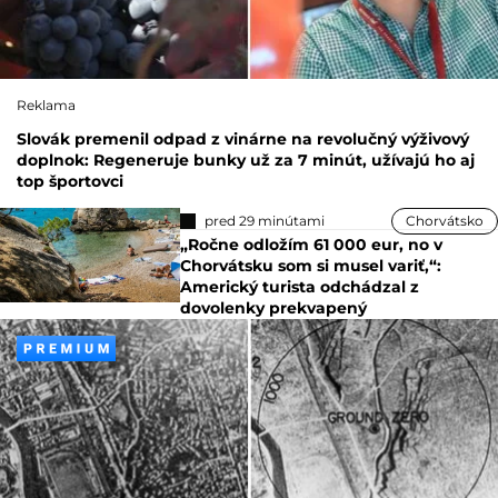
Reklama
Slovák premenil odpad z vinárne na revolučný výživový
doplnok: Regeneruje bunky už za 7 minút, užívajú ho aj
top športovci
pred 29 minútami
Chorvátsko
„Ročne odložím 61 000 eur, no v
Chorvátsku som si musel variť,“:
Americký turista odchádzal z
dovolenky prekvapený