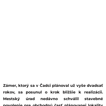
Zámer, ktorý sa v Čadci plánoval už vyše dvadsať
rokov, sa posunul o krok bližšie k realizácii.
Mestský úrad nedávno schválil stavebné
povolenie pre obchodnú časť plánovanej lokality