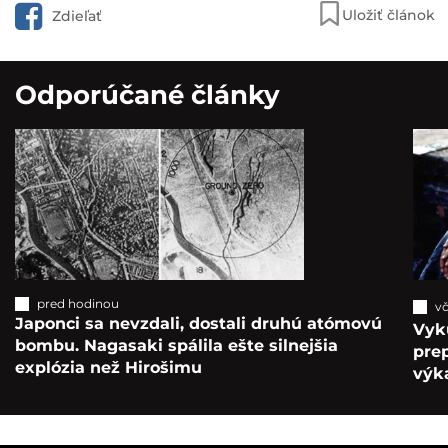
Uložiť článok
Zdieľať
Odporúčané články
pred hodinou
vč
Japonci sa nevzdali, dostali druhú atómovú
Vyk
bombu. Nagasaki spálila ešte silnejšia
pre
explózia než Hirošimu
výka