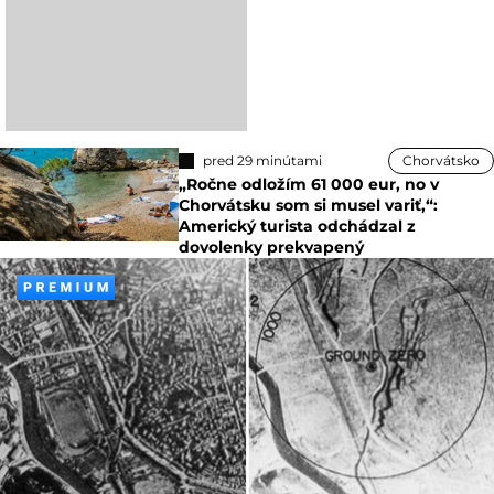
pred 29 minútami
Chorvátsko
„Ročne odložím 61 000 eur, no v
Chorvátsku som si musel variť,“:
Americký turista odchádzal z
dovolenky prekvapený