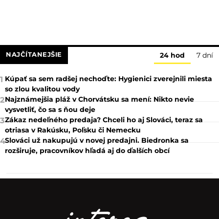
NAJČÍTANEJŠIE
24 hod
7 dní
Kúpať sa sem radšej nechoďte: Hygienici zverejnili miesta
1
so zlou kvalitou vody
Najznámejšia pláž v Chorvátsku sa mení: Nikto nevie
2
vysvetliť, čo sa s ňou deje
Zákaz nedeľného predaja? Chceli ho aj Slováci, teraz sa
3
otriasa v Rakúsku, Poľsku či Nemecku
Slováci už nakupujú v novej predajni. Biedronka sa
4
rozširuje, pracovníkov hľadá aj do ďalších obcí