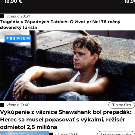
18,90 €
18,9
včera o 20:37
Tragédia v Západných Tatrách: O život prišiel 76-ročný
slovenský turista
včera o 19:40
Tip na film
Vykúpenie z väznice Shawshank bol prepadák:
Herec sa musel popasovať s výkalmi, režisér
odmietol 2,5 milióna
včera o 19:35
Letná dovolenka