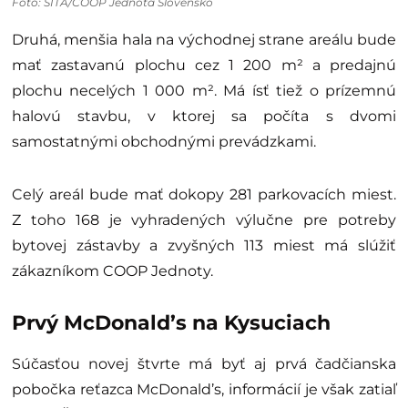
Foto: SITA/COOP Jednota Slovensko
Druhá, menšia hala na východnej strane areálu bude
mať zastavanú plochu cez 1 200 m² a predajnú
plochu necelých 1 000 m². Má ísť tiež o prízemnú
halovú stavbu, v ktorej sa počíta s dvomi
samostatnými obchodnými prevádzkami.
Celý areál bude mať dokopy 281 parkovacích miest.
Z toho 168 je vyhradených výlučne pre potreby
bytovej zástavby a zvyšných 113 miest má slúžiť
zákazníkom COOP Jednoty.
Prvý McDonald’s na Kysuciach
Súčasťou novej štvrte má byť aj prvá čadčianska
pobočka reťazca McDonald’s, informácií je však zatiaľ