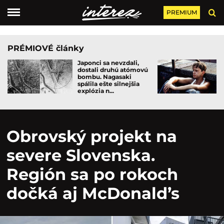
PREMIUM
PRÉMIOVÉ články
Japonci sa nevzdali,
dostali druhú atómovú
bombu. Nagasaki
spálila ešte silnejšia
explózia n...
Obrovský projekt na
severe Slovenska.
Región sa po rokoch
dočká aj McDonald’s