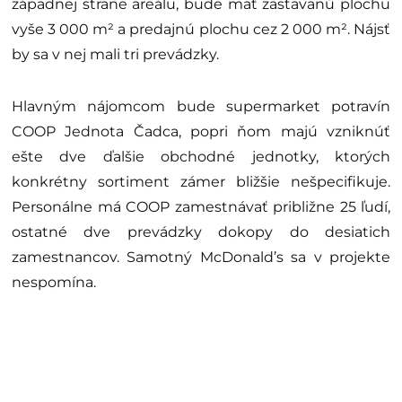
západnej strane areálu, bude mať zastavanú plochu
vyše 3 000 m² a predajnú plochu cez 2 000 m². Nájsť
by sa v nej mali tri prevádzky.
Hlavným nájomcom bude supermarket potravín
COOP Jednota Čadca, popri ňom majú vzniknúť
ešte dve ďalšie obchodné jednotky, ktorých
konkrétny sortiment zámer bližšie nešpecifikuje.
Personálne má COOP zamestnávať približne 25 ľudí,
ostatné dve prevádzky dokopy do desiatich
zamestnancov. Samotný McDonald’s sa v projekte
nespomína.