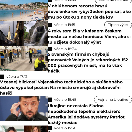
V obľúbenom rezorte hryzú
dovolenkárov ryby: Jeden popísal, ako
mu po útoku z nohy tiekla krv
včera o 19:15
Tip na výlet
4 roky som žila v krásnom českom
meste za našou hranicou: Viem, ako si
tu užijete dokonalý výlet
včera o 18:34
Slovenským firmám chýbajú
pracovníci: Voľných je rekordných 152
000 pracovných miest, má to však
háčik
včera o 17:12
V tesnej blízkosti Vojenského technického a skúšobného
ústavu vypukol požiar: Na miesto smerujú aj dobrovoľní
hasiči
včera o 16:45
Vojna na Ukrajine
Ukrajine nezostala žiadna
nepoškodená tepelná elektráreň:
Amerika jej dodáva systémy Patriot
každý mesiac
včera o 15:30