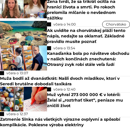
Žena tvrdí, že sa trikrát ocitla na
hranici života a smrti. Po rokoch
prelomila mlčanie o nevšednom
zážitku
včera o 14:00
Chorvátsko
Ak uvidíte na chorvátskej pláži tento
nápis, nedajte sa oklamať. Základné
pravidlo musíte poznať
včera o 13:54
Kanaďanka bola po návšteve obchodu
v našich končinách znechutená:
Otrasný zvyk robí stále veľa ľudí
včera o 13:07
Muža bodli až dvanásťkrát: Našli dvoch mladíkov, ktorí v
Seredi brutálne dobodali taxikára
včera o 12:40
Muž vyhral 273 000 000 € v lotérii:
Želal si „roztrhať tiket“, peniaze mu
zničili život
včera o 12:37
Zatmenie Slnka nás všetkých výrazne ovplyvní a spôsobí
komplikácie. Poklesne výroba elektriny