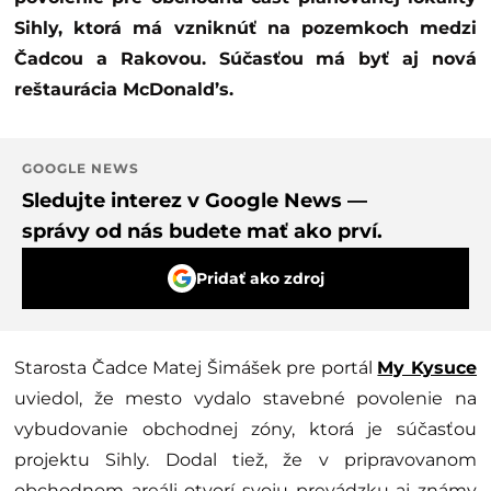
Sihly, ktorá má vzniknúť na pozemkoch medzi
Čadcou a Rakovou. Súčasťou má byť aj nová
reštaurácia McDonald’s.
GOOGLE NEWS
Sledujte interez v Google News —
správy od nás budete mať ako prví.
Pridať ako zdroj
Starosta Čadce Matej Šimášek pre portál
My Kysuce
uviedol, že mesto vydalo stavebné povolenie na
vybudovanie obchodnej zóny, ktorá je súčasťou
projektu Sihly. Dodal tiež, že v pripravovanom
obchodnom areáli otvorí svoju prevádzku aj známy