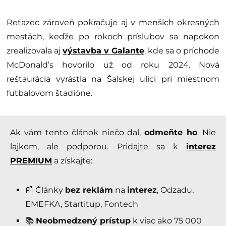
Reťazec zároveň pokračuje aj v menších okresných
mestách, keďže po rokoch prísľubov sa napokon
zrealizovala aj
výstavba v Galante
, kde sa o príchode
McDonald’s hovorilo už od roku 2024. Nová
reštaurácia vyrástla na Šalskej ulici pri miestnom
futbalovom štadióne.
Ak vám tento článok niečo dal,
odmeňte ho
. Nie
lajkom, ale podporou. Pridajte sa k
interez
PREMIUM
a získajte:
📰 Články
bez reklám
na
interez
, Odzadu,
EMEFKA, Startitup, Fontech
📚
Neobmedzený prístup
k viac ako 75 000