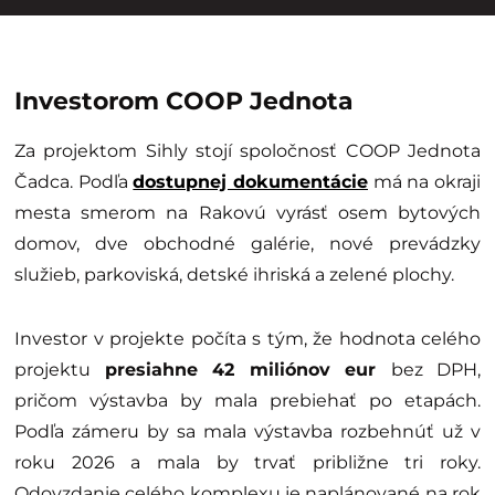
Investorom COOP Jednota
Za projektom Sihly stojí spoločnosť COOP Jednota
Čadca. Podľa
dostupnej dokumentácie
má na okraji
mesta smerom na Rakovú vyrásť osem bytových
domov, dve obchodné galérie, nové prevádzky
služieb, parkoviská, detské ihriská a zelené plochy.
Investor v projekte počíta s tým, že hodnota celého
projektu
presiahne 42 miliónov eur
bez DPH,
pričom výstavba by mala prebiehať po etapách.
Podľa zámeru by sa mala výstavba rozbehnúť už v
roku 2026 a mala by trvať približne tri roky.
Odovzdanie celého komplexu je naplánované na rok