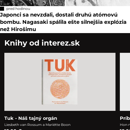
pred hodinou
Japonci sa nevzdali, dostali druhú atómovú
bombu. Nagasaki spálila ešte silnejšia explózia
než Hirošimu
Knihy od interez.sk
Tuk - Náš tajný orgán
Prí
Liesbeth van Rossum a Mariëtte Boon
Hon n