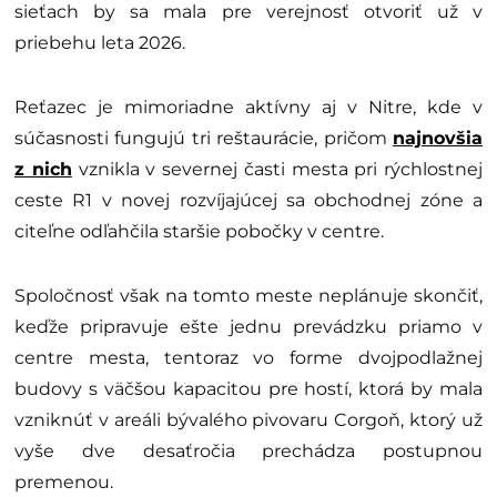
sieťach by sa mala pre verejnosť otvoriť už v
priebehu leta 2026.
Reťazec je mimoriadne aktívny aj v Nitre, kde v
súčasnosti fungujú tri reštaurácie, pričom
najnovšia
z nich
vznikla v severnej časti mesta pri rýchlostnej
ceste R1 v novej rozvíjajúcej sa obchodnej zóne a
citeľne odľahčila staršie pobočky v centre.
Spoločnosť však na tomto meste neplánuje skončiť,
keďže pripravuje ešte jednu prevádzku priamo v
centre mesta, tentoraz vo forme dvojpodlažnej
budovy s väčšou kapacitou pre hostí, ktorá by mala
vzniknúť v areáli bývalého pivovaru Corgoň, ktorý už
vyše dve desaťročia prechádza postupnou
premenou.