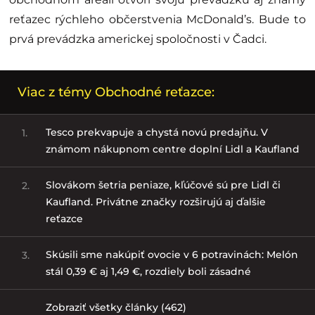
reťazec rýchleho občerstvenia McDonald’s. Bude to
prvá prevádzka americkej spoločnosti v Čadci.
Viac z témy Obchodné reťazce:
Tesco prekvapuje a chystá novú predajňu. V
1.
známom nákupnom centre doplní Lidl a Kaufland
Slovákom šetria peniaze, kľúčové sú pre Lidl či
2.
Kaufland. Privátne značky rozširujú aj ďalšie
reťazce
Skúsili sme nakúpiť ovocie v 6 potravinách: Melón
3.
stál 0,39 € aj 1,49 €, rozdiely boli zásadné
Zobraziť všetky články (462)