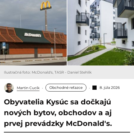
Ilustračná foto: McDonald's, TASR - Daniel Stehlík
Obchodné reťazce
8. júla 2026
Martin Cucík
Obyvatelia Kysúc sa dočkajú
nových bytov, obchodov a aj
prvej prevádzky McDonald's.