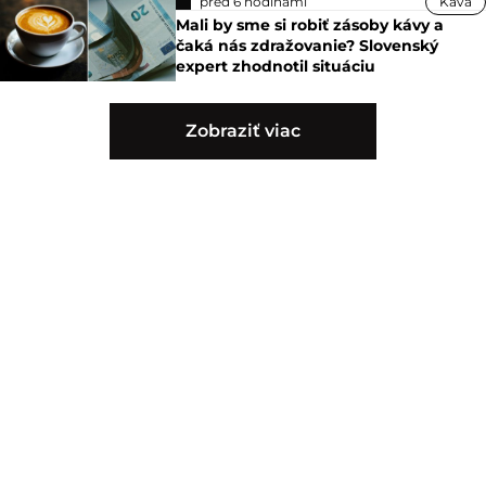
pred 6 hodinami
Káva
Mali by sme si robiť zásoby kávy a
čaká nás zdražovanie? Slovenský
expert zhodnotil situáciu
Zobraziť viac