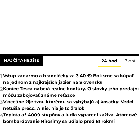
NAJČÍTANEJŠIE
24 hod
7 dní
Vstup zadarmo a hranolčeky za 3,40 €: Boli sme sa kúpať
1
na jednom z najkrajších jazier na Slovensku
Koniec Tesca naberá reálne kontúry. O stovky jeho predajní
2
môžu zabojovať známe reťazce
V oceáne žije tvor, ktorému sa vyhýbajú aj kosatky: Vedci
3
netušia prečo. A nie, nie je to žralok
Teplota až 4000 stupňov a ľudia vyparení zaživa. Atómové
4
bombardovanie Hirošimy sa udialo pred 81 rokmi