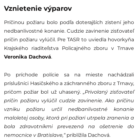
Vznietenie výparov
Príčinou požiaru bolo podľa doterajších zistení jeho
nedbanlivostné konanie. Cudzie zavinenie zisťovateľ
príčin požiaru vylúčil. Pre TASR to uviedla hovorkyňa
Krajského riaditeľstva Policajného zboru v Trnave
Veronika Dachová
.
Po príchode polície sa na mieste nachádzali
príslušníci Hasičského a záchranného zboru z Trnavy,
pričom požiar bol už uhasený.
„Privolaný zisťovateľ
príčin požiaru vylúčil cudzie zavinenie. Ako príčinu
vzniku požiaru určil nedbanlivostné konanie
maloletej osoby, ktorá pri požiari utrpela zranenia a
bola zdravotníkmi prevezená na ošetrenie do
nemocnice v Bratislave,“
priblížila Dachová.