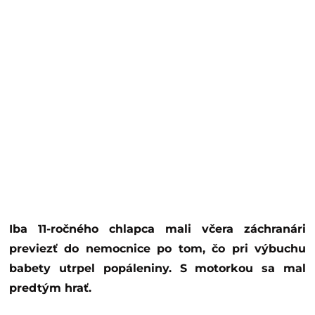
Iba 11-ročného chlapca mali včera záchranári
previezť do nemocnice po tom, čo pri výbuchu
babety utrpel popáleniny. S motorkou sa mal
predtým hrať.