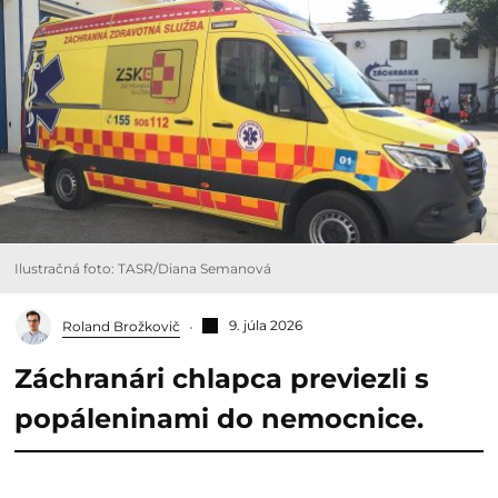
Ilustračná foto: TASR/Diana Semanová
9. júla 2026
Roland Brožkovič
Záchranári chlapca previezli s
popáleninami do nemocnice.