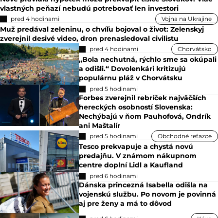
vlastných peňazí nebudú potrebovať len investori
pred 4 hodinami
Vojna na Ukrajine
Muž predával zeleninu, o chvíľu bojoval o život: Zelenskyj
zverejnil desivé video, dron prenasledoval civilistu
pred 4 hodinami
Chorvátsko
„Bola nechutná, rýchlo sme sa okúpali
a odišli.“ Dovolenkári kritizujú
populárnu pláž v Chorvátsku
pred 5 hodinami
Forbes zverejnil rebríček najväčších
hereckých osobností Slovenska:
Nechýbajú v ňom Pauhofová, Ondrík
ani Maštalír
pred 5 hodinami
Obchodné reťazce
Tesco prekvapuje a chystá novú
predajňu. V známom nákupnom
centre doplní Lidl a Kaufland
pred 6 hodinami
Dánska princezná Isabella odišla na
vojenskú službu. Po novom je povinná
aj pre ženy a má to dôvod