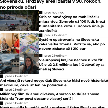
Slovensku. Hrdzavý areál zastal v 90. rokoch,
no príroda očarí
pred hodinou
Šíria sa nové výzvy na mobilizáciu
migrantov: Zomrelo už 100 ľudí, hrozí
humanitárna kríza. Európska únia je
zraniteľná
pred 2 hodinami
Systém opatrovania na Slovensku
čaká veľká zmena. Pozrite sa, ako po
novom získate až 1 210 eur
pred 2 hodinami
V európskej krajine nechce nikto žiť:
Ušlo už 2,5 milióna ľudí. Obávať by sa
mali aj Slováci
pred 2 hodinami
Ani včerajší rekord nevydržal: Slovensko hlási nové historické
maximum, čaká už len na potvrdenie
pred 2 hodinami
Miliónový film sklamal divákov, Amazon to skúša znova:
Melania Trumpová dostane vlastný seriál
pred 3 hodinami
Nové pravidlá hypoték môžu prekvapiť tisíce Slovákov: Viac