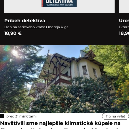
Príbeh detektíva
Uro
Hon na sériového vraha Ondreja Riga
Bizar
18,90 €
18,9
pred 31 minútami
Tip na výlet
Navštívili sme najlepšie klimatické kúpele na