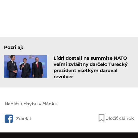
Pozri aj:
Lídri dostali na summite NATO
veľmi zvláštny darček: Turecký
prezident všetkým daroval
revolver
Nahlásiť chybu v článku
Uložiť článok
Zdieľať