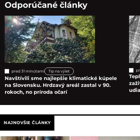
Odporúčané články
p
pred 31 minútami
Tip na výlet
Tepl
Navštívili sme najlepšie klimatické kúpele
zaž
na Slovensku. Hrdzavý areál zastal v 90.
udia
rokoch, no príroda očarí
NAJNOVŠIE ČLÁNKY