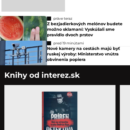
práve teraz
Z bezjadierkových melónov budete
možno sklamaní: Vyskúšali sme
pravidlo dvoch prstov
pred 19 minútami
Nové kamery na cestách majú byť
ruskej výroby: Ministerstvo vnútra
obvinenia popiera
Knihy od interez.sk