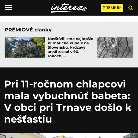
PREMIUM
PRÉMIOVÉ články
Navštívili sme najlepšie
klimatické kúpele na
Slovensku. Hrdzavý
areál zastal v 90.
rokoch, ...
Pri 11-ročnom chlapcovi
mala vybuchnúť babeta:
V obci pri Trnave došlo k
nešťastiu