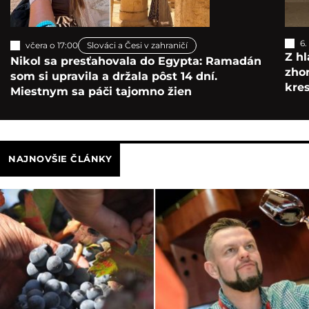
6.
včera o 17:00
Slováci a Česi v zahraničí
Z hl
Nikol sa presťahovala do Egypta: Ramadán
zho
som si upravila a držala pôst 14 dní.
kre
Miestnym sa páči tajomno žien
NAJNOVŠIE ČLÁNKY