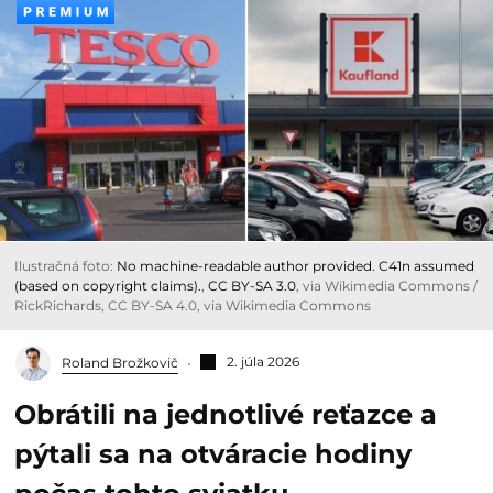
Ilustračná foto:
No machine-readable author provided. C41n assumed
(based on copyright claims).
,
CC BY-SA 3.0
, via Wikimedia Commons /
RickRichards, CC BY-SA 4.0, via Wikimedia Commons
2. júla 2026
Roland Brožkovič
Obrátili na jednotlivé reťazce a
pýtali sa na otváracie hodiny