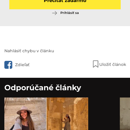
Prečítať zadarmo
Prihlásiť sa
Pozri aj:
Nahlásiť chybu v článku
Giulia žije v Arktíde v
najsevernejšom meste sveta: Noc
Uložiť článok
Zdieľať
má 4 mesiace, plat v bani…
Odporúčané články