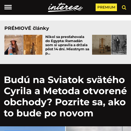
PREMIUM
PRÉMIOVÉ články
Nikol sa presťahovala
do Egypta: Ramadán
som si upravila a držala
pôst 14 dní. Miestnym sa
p...
Budú na Sviatok svätého
Cyrila a Metoda otvorené
obchody? Pozrite sa, ako
to bude po novom