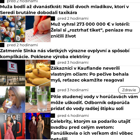
pred 2 hodinami
Muža bodli až dvanásťkrát: Našli dvoch mladíkov, ktorí v
Seredi brutálne dobodali taxikára
pred 2 hodinami
Muž vyhral 273 000 000 € v lotérii:
Želal si „roztrhať tiket“, peniaze mu
zničili život
pred 2 hodinami
Zatmenie Slnka nás všetkých výrazne ovplyvní a spôsobí
komplikácie. Poklesne výroba elektriny
pred 3 hodinami
Zákazníci v Kauflande neverili
vlastným očiam: Po pečive behala
myš, reťazec okamžite reagoval
pred 3 hodinami
Zdravie
Pitie studenej vody v horúčavách vám
môže uškodiť. Odborník odporúča
pridať do vody radšej štipku soli
pred 4 hodinami
Celebrity, ktorým sa podarilo utajiť
svadbu pred celým svetom:
Fanúšikovia o ich veľkom dni vôbec
netušili