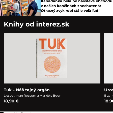
Kanaďanka bola po návšteve obchodu
v našich končinách znechutená:
Otrasný zvyk robí stále veľa ľudí
Knihy od interez.sk
Tuk - Náš tajný orgán
Uro
Liesbeth van Rossum a Mariëtte Boon
Bizar
18,90 €
18,9