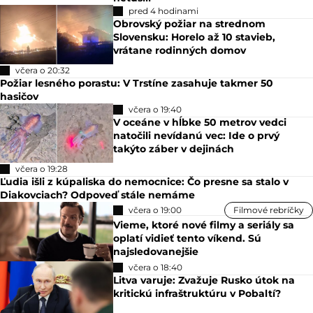
pred 4 hodinami
Obrovský požiar na strednom
Slovensku: Horelo až 10 stavieb,
vrátane rodinných domov
včera o 20:32
Požiar lesného porastu: V Trstíne zasahuje takmer 50
hasičov
včera o 19:40
V oceáne v hĺbke 50 metrov vedci
natočili nevídanú vec: Ide o prvý
takýto záber v dejinách
včera o 19:28
Ľudia išli z kúpaliska do nemocnice: Čo presne sa stalo v
Diakovciach? Odpoveď stále nemáme
včera o 19:00
Filmové rebríčky
Vieme, ktoré nové filmy a seriály sa
oplatí vidieť tento víkend. Sú
najsledovanejšie
včera o 18:40
Litva varuje: Zvažuje Rusko útok na
kritickú infraštruktúru v Pobaltí?