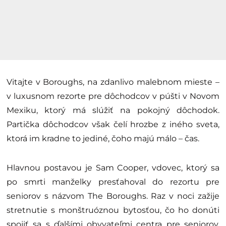
Vitajte v Boroughs, na zdanlivo malebnom mieste –
v luxusnom rezorte pre dôchodcov v púšti v Novom
Mexiku, ktorý má slúžiť na pokojný dôchodok.
Partička dôchodcov však čelí hrozbe z iného sveta,
ktorá im kradne to jediné, čoho majú málo – čas.
Hlavnou postavou je Sam Cooper, vdovec, ktorý sa
po smrti manželky presťahoval do rezortu pre
seniorov s názvom The Boroughs. Raz v noci zažije
stretnutie s monštruóznou bytosťou, čo ho donúti
spojiť sa s ďalšími obyvateľmi centra pre seniorov,