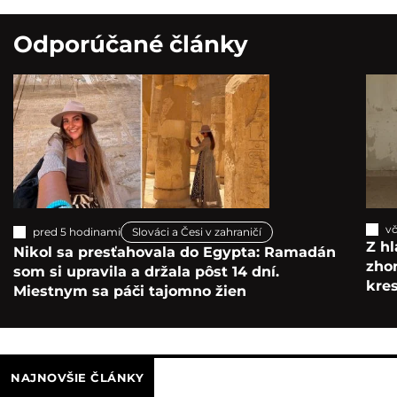
Odporúčané články
vč
pred 5 hodinami
Slováci a Česi v zahraničí
Z hl
Nikol sa presťahovala do Egypta: Ramadán
zho
som si upravila a držala pôst 14 dní.
kre
Miestnym sa páči tajomno žien
NAJNOVŠIE ČLÁNKY