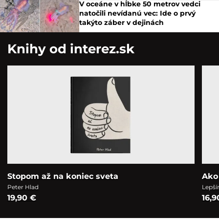
V oceáne v hĺbke 50 metrov vedci
natočili nevídanú vec: Ide o prvý
takýto záber v dejinách
Knihy od interez.sk
Stopom až na koniec sveta
Ako
Peter Hlad
Lepší
19,90 €
16,9