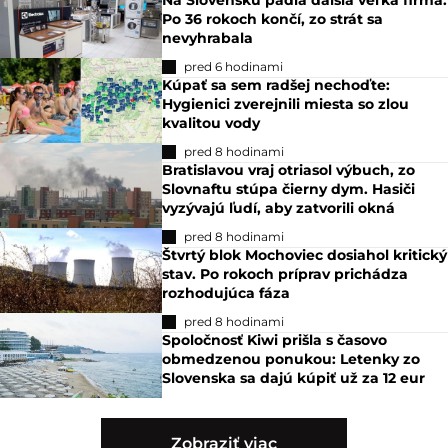
Na Slovensku padla ďalšia veľká firma.
Po 36 rokoch končí, zo strát sa
nevyhrabala
pred 6 hodinami
Kúpať sa sem radšej nechoďte:
Hygienici zverejnili miesta so zlou
kvalitou vody
pred 8 hodinami
Bratislavou vraj otriasol výbuch, zo
Slovnaftu stúpa čierny dym. Hasiči
vyzývajú ľudí, aby zatvorili okná
pred 8 hodinami
Štvrtý blok Mochoviec dosiahol kritický
stav. Po rokoch príprav prichádza
rozhodujúca fáza
pred 8 hodinami
Spoločnosť Kiwi prišla s časovo
obmedzenou ponukou: Letenky zo
Slovenska sa dajú kúpiť už za 12 eur
Zobraziť viac