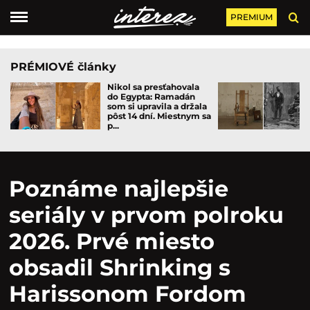
PREMIUM
PRÉMIOVÉ články
Nikol sa presťahovala
do Egypta: Ramadán
som si upravila a držala
pôst 14 dní. Miestnym sa
p...
Poznáme najlepšie
seriály v prvom polroku
2026. Prvé miesto
obsadil Shrinking s
Harissonom Fordom