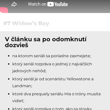
#7 Widow’s Bay
V článku sa po odomknutí
dozvieš
na ktorom seriáli sa poriadne zasmejete;
ktorý seriál rozpráva o jednej z najväčších
jadrových nehôd;
ktorý seriál je od scenáristu Yellowstone a
Landman;
ktoré dva prequely seriálu Hra o tróny musíte
vidieť;
ktorý seriál rozpráva o tom, ako sa stovky