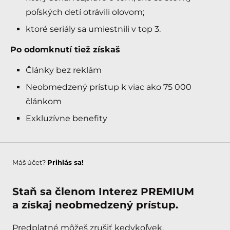
poľských detí otrávili olovom;
ktoré seriály sa umiestnili v top 3.
Po odomknutí tiež získaš
Články bez reklám
Neobmedzený prístup k viac ako 75 000
článkom
Exkluzívne benefity
Máš účet?
Prihlás sa!
Staň sa členom Interez PREMIUM
a získaj neobmedzený prístup.
Predplatné môžeš zrušiť kedykoľvek.