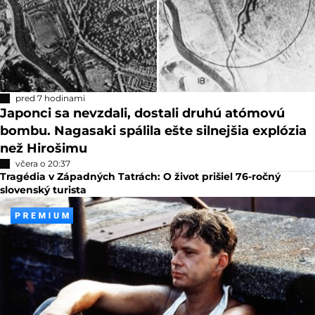
pred 7 hodinami
Japonci sa nevzdali, dostali druhú atómovú
bombu. Nagasaki spálila ešte silnejšia explózia
než Hirošimu
včera o 20:37
Tragédia v Západných Tatrách: O život prišiel 76-ročný
slovenský turista