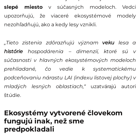
slepé miesto
v súčasných modeloch. Vedci
upozorňujú, že viaceré ekosystémové modely
nezohľadňujú, ako a kedy lesy vznikli.
„Tieto zistenia zdôrazňujú význam
veku
lesa a
histórie
hospodárenia – dimenzií, ktoré sú v
súčasnosti v hlavných ekosystémových modeloch
prehliadané, čo vedie k systematickému
podceňovaniu nárastu LAI (indexu listovej plochy) v
mladých lesných oblastiach,“
uzatvárajú autori
štúdie.
Ekosystémy vytvorené človekom
fungujú inak, než sme
predpokladali