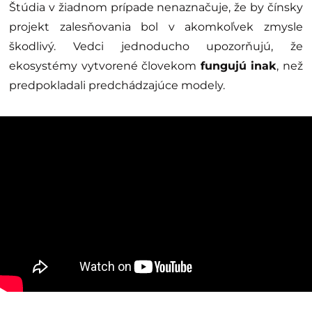
Štúdia v žiadnom prípade nenaznačuje, že by čínsky
projekt zalesňovania bol v akomkoľvek zmysle
škodlivý. Vedci jednoducho upozorňujú, že
ekosystémy vytvorené človekom
fungujú inak
, než
predpokladali predchádzajúce modely.