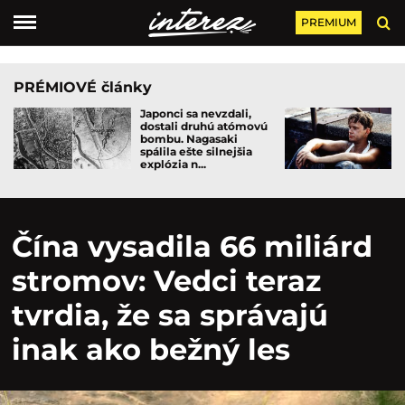
PREMIUM
PRÉMIOVÉ články
Japonci sa nevzdali,
dostali druhú atómovú
bombu. Nagasaki
spálila ešte silnejšia
explózia n...
Čína vysadila 66 miliárd
stromov: Vedci teraz
tvrdia, že sa správajú
inak ako bežný les