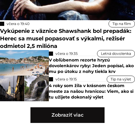
včera o 19:40
Tip na film
Vykúpenie z väznice Shawshank bol prepadák:
Herec sa musel popasovať s výkalmi, režisér
odmietol 2,5 milióna
včera o 19:35
Letná dovolenka
V obľúbenom rezorte hryzú
dovolenkárov ryby: Jeden popísal, ako
mu po útoku z nohy tiekla krv
včera o 19:15
Tip na výlet
4 roky som žila v krásnom českom
meste za našou hranicou: Viem, ako si
tu užijete dokonalý výlet
Zobraziť viac