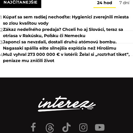
NAJČÍTANEJŠIE
24 hod
7 dní
Kúpať sa sem radšej nechoďte: Hygienici zverejnili miesta
1
so zlou kvalitou vody
Zákaz nedeľného predaja? Chceli ho aj Slováci, teraz sa
2
otriasa v Rakúsku, Poľsku či Nemecku
Japonci sa nevzdali, dostali druhú atómovú bombu.
3
Nagasaki spálila ešte silnejšia explózia než Hirošimu
Muž vyhral 273 000 000 € v lotérii: Želal si „roztrhať tiket“,
4
peniaze mu zničili život