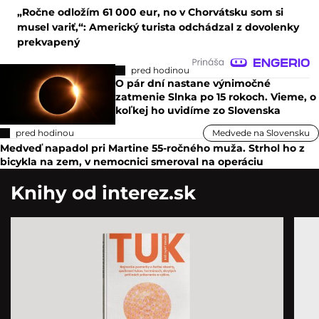
„Ročne odložím 61 000 eur, no v Chorvátsku som si
musel variť,“: Americký turista odchádzal z dovolenky
prekvapený
pred hodinou
O pár dní nastane výnimočné
zatmenie Slnka po 15 rokoch. Vieme, o
koľkej ho uvidíme zo Slovenska
pred hodinou
Medvede na Slovensku
Medveď napadol pri Martine 55-ročného muža. Strhol ho z
bicykla na zem, v nemocnici smeroval na operáciu
Knihy od interez.sk