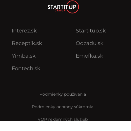
Interez.sk
Startitup.sk
Receptik.sk
Odzadu.sk
Yimba.sk
Emefka.sk
Fontech.sk
Podmienky používania
Podmienky ochrany súkromia
VOP reklamných služieb