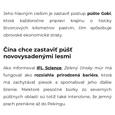
Jeho hlavným cieľom je zastaviť postup
púšte Gobi
,
ktorá každoročne pripraví krajinu o tisícky
štvorcových kilometrov pastvín, čím spôsobuje
obrovské ekonomické straty.
Čína chce zastaviť púšť
novovysadenými lesmi
Ako informoval
IFL Science
,
Zelený čínsky múr
má
fungovať ako
rozsiahla prirodzená bariéra
, ktorá
má zachytávať piesok a spomaľovať jeho ďalšie
šírenie. Niektoré piesočné búrky zo severných
púštnych oblastí sú totiž také intenzívne, že jemný
prach prenikne až do Pekingu.