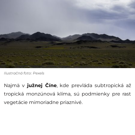
Ilustračná foto: Pexels
Najmä v
južnej Číne
, kde prevláda subtropická až
tropická monzúnová klíma, sú podmienky pre rast
vegetácie mimoriadne priaznivé.