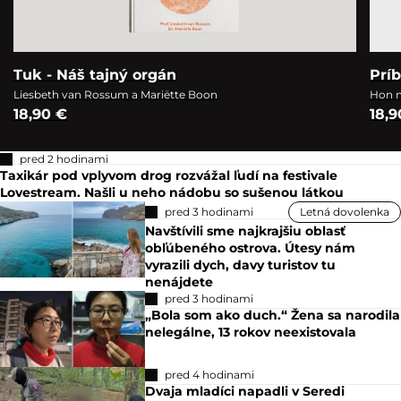
Tuk - Náš tajný orgán
Prí
Liesbeth van Rossum a Mariëtte Boon
Hon n
18,90 €
18,9
pred 2 hodinami
Taxikár pod vplyvom drog rozvážal ľudí na festivale
Lovestream. Našli u neho nádobu so sušenou látkou
pred 3 hodinami
Letná dovolenka
Navštívili sme najkrajšiu oblasť
obľúbeného ostrova. Útesy nám
vyrazili dych, davy turistov tu
nenájdete
pred 3 hodinami
„Bola som ako duch.“ Žena sa narodila
nelegálne, 13 rokov neexistovala
pred 4 hodinami
Dvaja mladíci napadli v Seredi