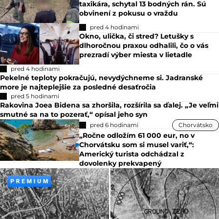
taxikára, schytal 13 bodných rán. Sú
obvinení z pokusu o vraždu
pred 4 hodinami
Okno, ulička, či stred? Letušky s
dlhoročnou praxou odhalili, čo o vás
prezradí výber miesta v lietadle
pred 4 hodinami
Pekelné teploty pokračujú, nevydýchneme si. Jadranské
more je najteplejšie za posledné desaťročia
pred 5 hodinami
Rakovina Joea Bidena sa zhoršila, rozšírila sa ďalej. „Je veľmi
smutné sa na to pozerať,“ opísal jeho syn
pred 6 hodinami
Chorvátsko
„Ročne odložím 61 000 eur, no v
Chorvátsku som si musel variť,“:
Americký turista odchádzal z
dovolenky prekvapený