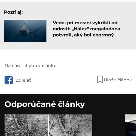
Pozri aj:
Vedci pri meraní vykríkli od
radosti: „Nález“ megalodona
potvrdil, aký bol enormný
Nahlásiť chybu v článku
Uložiť článok
Zdieľať
Odporúčané články