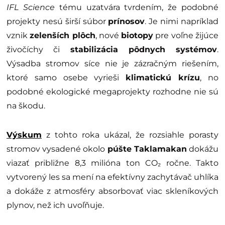
IFL Science
tému uzatvára tvrdením, že podobné
projekty nesú širší súbor
prínosov
. Je nimi napríklad
vznik
zelenších plôch
, nové
biotopy
pre voľne žijúce
živočíchy či
stabilizácia pôdnych systémov
.
Výsadba stromov síce nie je zázračným riešením,
ktoré samo osebe vyrieši
klimatickú krízu
, no
podobné ekologické megaprojekty rozhodne nie sú
na škodu.
Výskum
z tohto roka ukázal, že rozsiahle porasty
stromov vysadené okolo
púšte Taklamakan
dokážu
viazať približne 8,3 milióna ton CO₂ ročne. Takto
vytvorený les sa mení na efektívny zachytávač uhlíka
a dokáže z atmosféry absorbovať viac skleníkových
plynov, než ich uvoľňuje.