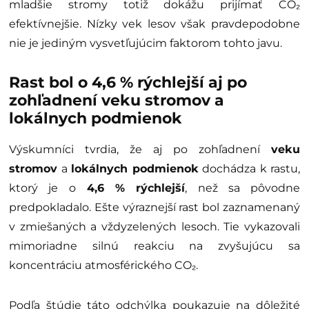
mladšie stromy totiž dokážu prijímať CO₂
efektívnejšie. Nízky vek lesov však pravdepodobne
nie je jediným vysvetľujúcim faktorom tohto javu.
Rast bol o 4,6 % rýchlejší aj po
zohľadnení veku stromov a
lokálnych podmienok
Výskumníci tvrdia, že aj po zohľadnení
veku
stromov
a
lokálnych podmienok
dochádza k rastu,
ktorý je o
4,6 % rýchlejší
, než sa pôvodne
predpokladalo. Ešte výraznejší rast bol zaznamenaný
v zmiešaných a vždyzelených lesoch. Tie vykazovali
mimoriadne silnú reakciu na zvyšujúcu sa
koncentráciu atmosférického CO₂.
Podľa štúdie táto odchýlka poukazuje na dôležité