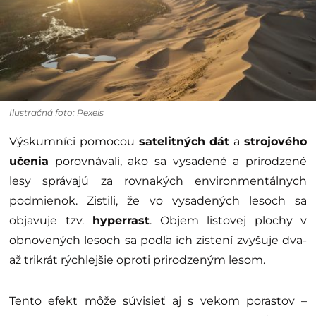
Ilustračná foto: Pexels
Výskumníci pomocou
satelitných dát
a
strojového
učenia
porovnávali, ako sa vysadené a prirodzené
lesy správajú za rovnakých environmentálnych
podmienok. Zistili, že vo vysadených lesoch sa
objavuje tzv.
hyperrast
. Objem listovej plochy v
obnovených lesoch sa podľa ich zistení zvyšuje dva-
až trikrát rýchlejšie oproti prirodzeným lesom.
Tento efekt môže súvisieť aj s vekom porastov –