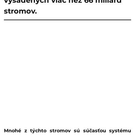
vysadených viac než 66 miliárd
stromov.
Mnohé z týchto stromov sú súčasťou systému