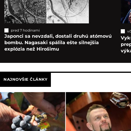
pred 7 hodinami
vč
Japonci sa nevzdali, dostali druhú atómovú
Vyk
bombu. Nagasaki spálila ešte silnejšia
pre
explózia než Hirošimu
výka
NAJNOVŠIE ČLÁNKY