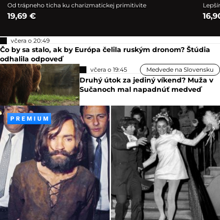
Od trápneho ticha ku charizmatickej primitivite
Lepší
19,69 €
16,9
včera o 20:49
Čo by sa stalo, ak by Európa čelila ruským dronom? Štúdia
odhalila odpoveď
včera o 19:45
Medvede na Slovensku
Druhý útok za jediný víkend? Muža v
Sučanoch mal napadnúť medveď