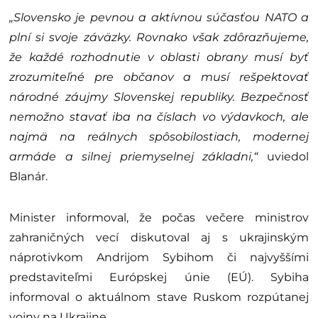
„Slovensko je pevnou a aktívnou súčasťou NATO a
plní si svoje záväzky. Rovnako však zdôrazňujeme,
že každé rozhodnutie v oblasti obrany musí byť
zrozumiteľné pre občanov a musí rešpektovať
národné záujmy Slovenskej republiky. Bezpečnosť
nemožno stavať iba na číslach vo výdavkoch, ale
najmä na reálnych spôsobilostiach, modernej
armáde a silnej priemyselnej základni,“
uviedol
Blanár.
Minister informoval, že počas večere ministrov
zahraničných vecí diskutoval aj s ukrajinským
náprotivkom Andrijom Sybihom či najvyššími
predstaviteľmi Európskej únie (EÚ). Sybiha
informoval o aktuálnom stave Ruskom rozpútanej
vojny na Ukrajine.