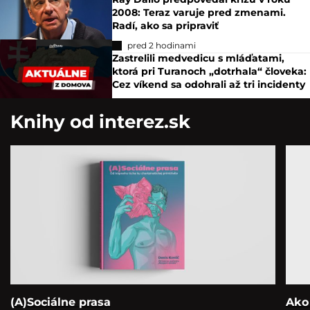
2008: Teraz varuje pred zmenami.
Radí, ako sa pripraviť
pred 2 hodinami
Zastrelili medvedicu s mláďatami,
ktorá pri Turanoch „dotrhala“ človeka:
Cez víkend sa odohrali až tri incidenty
Knihy od interez.sk
(A)Sociálne prasa
Ako