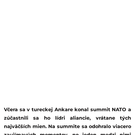
Včera sa v tureckej Ankare konal summit NATO a
zúčastnili sa ho lídri aliancie, vrátane tých
najväčších mien. Na summite sa odohralo viacero
zaujímavých momentov, no jeden medzi nimi