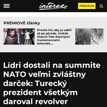
PREMIUM
PRÉMIOVÉ články
Prosila ich, aby ju zabili
až po pôrode. Vražda
Sharon Tate šialenými
mansonovcami
šokovala ...
Lídri dostali na summite
NATO veľmi zvláštny
darček: Turecký
prezident všetkým
daroval revolver