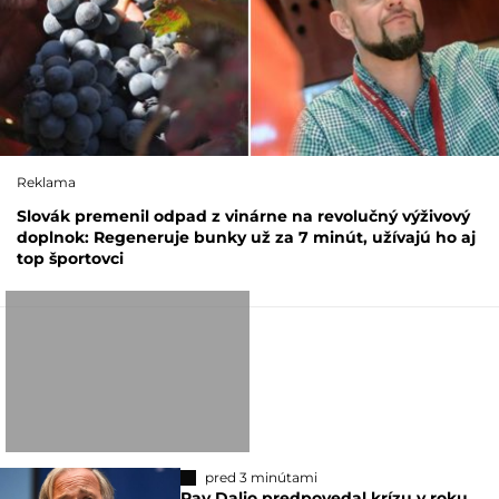
Reklama
Slovák premenil odpad z vinárne na revolučný výživový
doplnok: Regeneruje bunky už za 7 minút, užívajú ho aj
top športovci
pred 3 minútami
Ray Dalio predpovedal krízu v roku