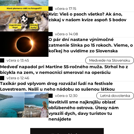
včera o 17:15
Kvíz: Vieš o psoch všetko? Ak áno,
získaj v našom kvíze aspoň 5 bodov
včera o 14:08
O pár dní nastane výnimočné
zatmenie Slnka po 15 rokoch. Vieme, o
koľkej ho uvidíme zo Slovenska
včera o 13:45
Medvede na Slovensku
Medveď napadol pri Martine 55-ročného muža. Strhol ho z
bicykla na zem, v nemocnici smeroval na operáciu
včera o 12:46
Taxikár pod vplyvom drog rozvážal ľudí na festivale
Lovestream. Našli u neho nádobu so sušenou látkou
včera o 12:30
Letná dovolenka
Navštívili sme najkrajšiu oblasť
obľúbeného ostrova. Útesy nám
vyrazili dych, davy turistov tu
nenájdete