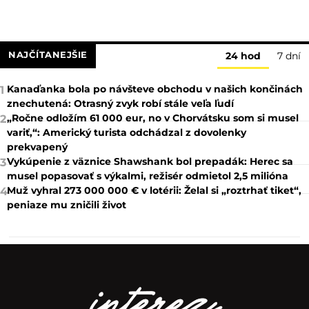
NAJČÍTANEJŠIE
24 hod
7 dní
Kanaďanka bola po návšteve obchodu v našich končinách
1
znechutená: Otrasný zvyk robí stále veľa ľudí
„Ročne odložím 61 000 eur, no v Chorvátsku som si musel
2
variť,“: Americký turista odchádzal z dovolenky
prekvapený
Vykúpenie z väznice Shawshank bol prepadák: Herec sa
3
musel popasovať s výkalmi, režisér odmietol 2,5 milióna
Muž vyhral 273 000 000 € v lotérii: Želal si „roztrhať tiket“,
4
peniaze mu zničili život