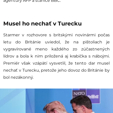
agentúry AFP a stanice BBC.
Musel ho nechať v Turecku
Starmer v rozhovore s britskými novinármi počas
letu do Británie uviedol, že na pištoliach je
vygravírované meno každého zo zúčastnených
lídrov a bola k nim priložená aj krabička s nábojmi.
Premiér však vzápätí vysvetlil, že tento dar musel
nechať v Turecku, pretože jeho dovoz do Británie by
bol nezákonný.