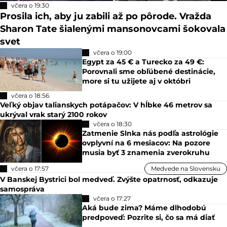
včera o 19:30
Prosila ich, aby ju zabili až po pôrode. Vražda
Sharon Tate šialenými mansonovcami šokovala
svet
včera o 19:00
Egypt za 45 € a Turecko za 49 €:
Porovnali sme obľúbené destinácie,
more si tu užijete aj v októbri
včera o 18:56
Veľký objav talianskych potápačov: V hĺbke 46 metrov sa
ukrýval vrak starý 2100 rokov
včera o 18:30
Zatmenie Slnka nás podľa astrológie
ovplyvní na 6 mesiacov: Na pozore
musia byť 3 znamenia zverokruhu
včera o 17:57
Medvede na Slovensku
V Banskej Bystrici bol medveď. Zvýšte opatrnosť, odkazuje
samospráva
včera o 17:27
Aká bude zima? Máme dlhodobú
predpoveď: Pozrite si, čo sa má diať