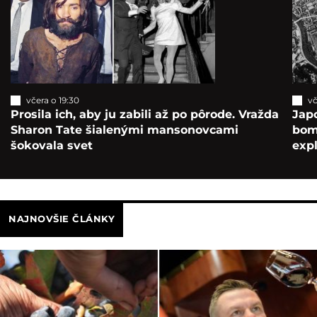
včera o 19:30
vč
Prosila ich, aby ju zabili až po pôrode. Vražda
Japo
Sharon Tate šialenými mansonovcami
bomb
šokovala svet
exp
NAJNOVŠIE ČLÁNKY