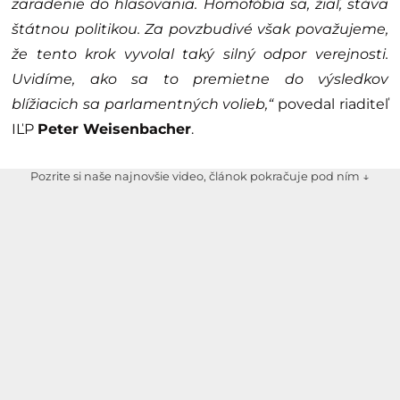
zaradenie do hlasovania. Homofóbia sa, žiaľ, stáva
štátnou politikou. Za povzbudivé však považujeme,
že tento krok vyvolal taký silný odpor verejnosti.
Uvidíme, ako sa to premietne do výsledkov
blížiacich sa parlamentných volieb,“
povedal riaditeľ
IĽP
Peter Weisenbacher
.
Pozrite si naše najnovšie video, článok pokračuje pod ním ↓