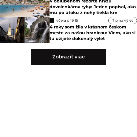
V obľúbenom rezorte hryzú
dovolenkárov ryby: Jeden popísal, ako
mu po útoku z nohy tiekla krv
včera o 19:15
Tip na výlet
4 roky som žila v krásnom českom
meste za našou hranicou: Viem, ako si
tu užijete dokonalý výlet
Zobraziť viac