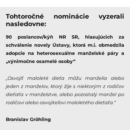
Tohtoročné nominácie vyzerali
nasledovne:
90 poslancov/kýň NR SR, hlasujúcich za
schválenie novely Ústavy, ktorá m.i. obmedzila
adopcie na heterosexuálne manželské páry a
„výnimočne osamelé osoby“
„Osvojiť maloleté dieťa môžu manželia alebo
jeden z manželov, ktorý žije s niektorým z
rodičov
dieťaťa v manželstve, alebo pozostalý manžel po
rodičovi alebo osvojiteľovi
maloletého dieťaťa.“
Branislav Gröhling