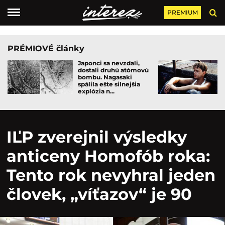
PREMIUM
PRÉMIOVÉ články
Japonci sa nevzdali,
dostali druhú atómovú
bombu. Nagasaki
spálila ešte silnejšia
explózia n...
IĽP zverejnil výsledky
anticeny Homofób roka:
Tento rok nevyhral jeden
človek, „víťazov“ je 90