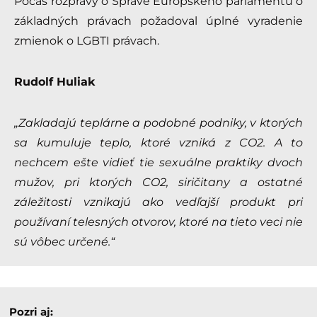
Počas rozpravy o Správe Európskeho parlamentu o
základných právach požadoval úplné vyradenie
zmienok o LGBTI právach.
Rudolf Huliak
„Zakladajú teplárne a podobné podniky, v ktorých
sa kumuluje teplo, ktoré vzniká z CO2. A to
nechcem ešte vidieť tie sexuálne praktiky dvoch
mužov, pri ktorých CO2, siričitany a ostatné
záležitosti vznikajú ako vedľajší produkt pri
používaní telesných otvorov, ktoré na tieto veci nie
sú vôbec určené.“
Pozri aj: