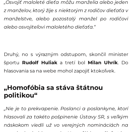
„Osvojiť maloleté dieťa môžu manželia alebo jeden
z manželov, ktorý žije s niektorým z
rodičov dieťaťa v
manželstve, alebo pozostalý manžel po rodičovi
alebo osvojiteľovi
maloletého dieťaťa.“
Druhý, no s výrazným odstupom, skončil minister
športu
Rudolf Huliak
a tretí bol
Milan Uhrík
. Do
hlasovania sa na webe mohol zapojiť ktokoľvek.
„Homofóbia sa stáva štátnou
politikou“
„Nie je to prekvapenie. Poslanci a poslankyne, ktorí
hlasovali za takéto pošpinenie Ústavy SR, s veľkým
náskokom viedli už vo verejných nomináciách na