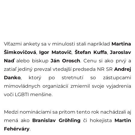
Víťazmi ankety sa v minulosti stali napríklad
Martina
Šimkovičová
,
Igor Matovič
,
Štefan Kuffa
,
Jaroslav
Naď
alebo biskup
Ján Orosch
. Cenu si ako prvý a
zatiaľ jediný prevzal vtedajší predseda NR SR
Andrej
Danko
, ktorý po stretnutí so zástupcami
mimovládnych organizácií zmiernil svoje vyjadrenia
voči LGBTI menšine.
Medzi nomináciami sa pritom tento rok nachádzali aj
mená ako
Branislav Gröhling
či hokejista
Martin
Fehérváry
.