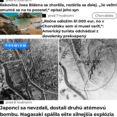
pred 6 hodinami
Rakovina Joea Bidena sa zhoršila, rozšírila sa ďalej. „Je veľmi
smutné sa na to pozerať,“ opísal jeho syn
pred 7 hodinami
Chorvátsko
„Ročne odložím 61 000 eur, no v
Chorvátsku som si musel variť,“:
Americký turista odchádzal z
dovolenky prekvapený
pred 8 hodinami
Japonci sa nevzdali, dostali druhú atómovú
bombu. Nagasaki spálila ešte silnejšia explózia