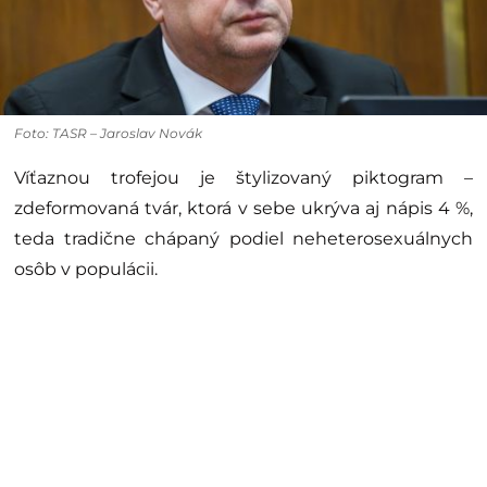
Foto: TASR – Jaroslav Novák
Víťaznou trofejou je štylizovaný piktogram –
zdeformovaná tvár, ktorá v sebe ukrýva aj nápis 4 %,
teda tradične chápaný podiel neheterosexuálnych
osôb v populácii.