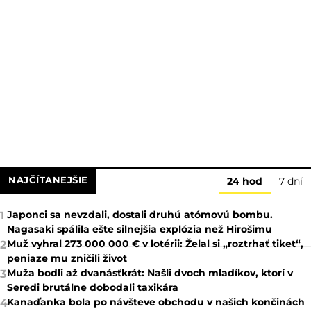
NAJČÍTANEJŠIE
24 hod
7 dní
Japonci sa nevzdali, dostali druhú atómovú bombu.
1
Nagasaki spálila ešte silnejšia explózia než Hirošimu
Muž vyhral 273 000 000 € v lotérii: Želal si „roztrhať tiket“,
2
peniaze mu zničili život
Muža bodli až dvanásťkrát: Našli dvoch mladíkov, ktorí v
3
Seredi brutálne dobodali taxikára
Kanaďanka bola po návšteve obchodu v našich končinách
4