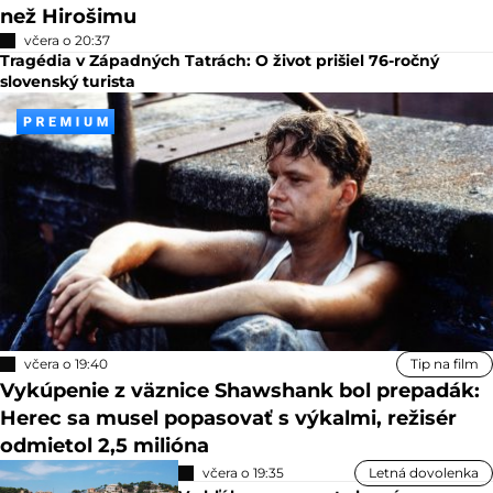
než Hirošimu
včera o 20:37
Tragédia v Západných Tatrách: O život prišiel 76-ročný
slovenský turista
včera o 19:40
Tip na film
Vykúpenie z väznice Shawshank bol prepadák:
Herec sa musel popasovať s výkalmi, režisér
odmietol 2,5 milióna
včera o 19:35
Letná dovolenka