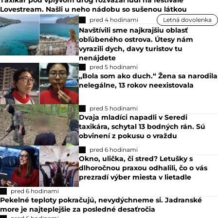
Lovestream. Našli u neho nádobu so sušenou látkou
pred 4 hodinami
Letná dovolenka
Navštívili sme najkrajšiu oblasť
obľúbeného ostrova. Útesy nám
vyrazili dych, davy turistov tu
nenájdete
pred 5 hodinami
„Bola som ako duch.“ Žena sa narodila
nelegálne, 13 rokov neexistovala
pred 5 hodinami
Dvaja mladíci napadli v Seredi
taxikára, schytal 13 bodných rán. Sú
obvinení z pokusu o vraždu
pred 6 hodinami
Okno, ulička, či stred? Letušky s
dlhoročnou praxou odhalili, čo o vás
prezradí výber miesta v lietadle
pred 6 hodinami
Pekelné teploty pokračujú, nevydýchneme si. Jadranské
more je najteplejšie za posledné desaťročia