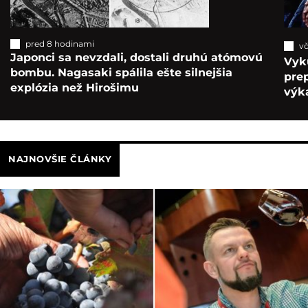
pred 8 hodinami
vč
Japonci sa nevzdali, dostali druhú atómovú
Vyk
bombu. Nagasaki spálila ešte silnejšia
pre
explózia než Hirošimu
výka
NAJNOVŠIE ČLÁNKY