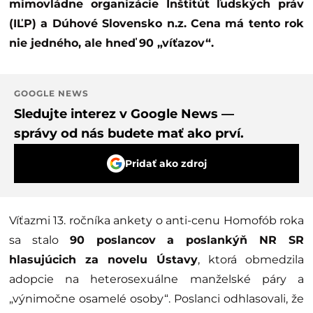
mimovládne organizácie Inštitút ľudských práv
(IĽP) a Dúhové Slovensko n.z. Cena má tento rok
nie jedného, ale hneď 90 „víťazov“.
GOOGLE NEWS
Sledujte interez v Google News —
správy od nás budete mať ako prví.
Pridať ako zdroj
Víťazmi 13. ročníka ankety o anti-cenu Homofób roka
sa stalo
90 poslancov a poslankýň NR SR
hlasujúcich za novelu Ústavy
, ktorá obmedzila
adopcie na heterosexuálne manželské páry a
„výnimočne osamelé osoby“. Poslanci odhlasovali, že