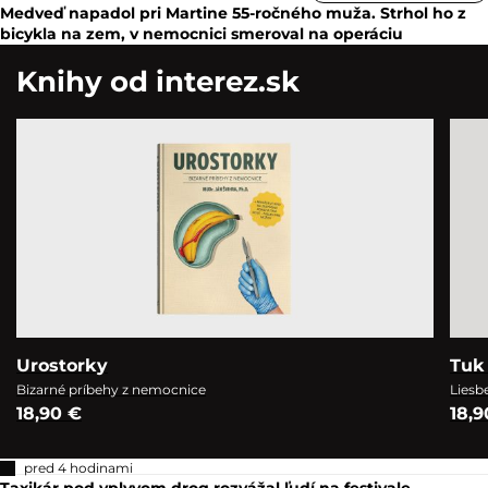
Medveď napadol pri Martine 55-ročného muža. Strhol ho z
bicykla na zem, v nemocnici smeroval na operáciu
Knihy od interez.sk
Urostorky
Tuk 
Bizarné príbehy z nemocnice
Liesb
18,90 €
18,9
pred 4 hodinami
Taxikár pod vplyvom drog rozvážal ľudí na festivale