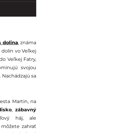
 dolina
, známa
 dolín vo Veľkej
do Veľkej Fatry,
ominujú svojou
. Nachádzajú sa
esta Martin, na
disko
,
zábavný
uľový háj, ale
i môžete zahrať