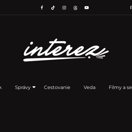
P
k
Správy
Cestovanie
Veda
Filmy a se