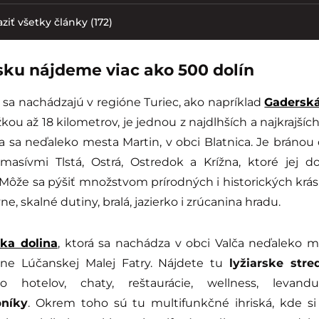
ziť všetky články (172)
sku nájdeme viac ako 500 dolín
 sa nachádzajú v regióne Turiec, ako napríklad
Gaderská
žkou až 18 kilometrov, je jednou z najdlhších a najkrajších
 sa neďaleko mesta Martin, v obci Blatnica. Je bránou 
masívmi Tlstá, Ostrá, Ostredok a Krížna, ktoré jej d
ôže sa pýšiť množstvom prírodných i historických krás
ne, skalné dutiny, bralá, jazierko i zrúcanina hradu.
ska dolina
, ktorá sa nachádza v obci Valča neďaleko m
ane Lúčanskej Malej Fatry. Nájdete tu
lyžiarske stre
ko hotelov, chaty, reštaurácie, wellness, levand
bníky
. Okrem toho sú tu multifunkčné ihriská, kde s