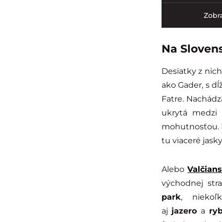
Zobra
Na Sloven
Desiatky z nich
ako Gader, s dĺ
Fatre. Nachádza
ukrytá medzi 
mohutnosťou. M
tu viaceré jasky
Alebo
Valčian
východnej str
park
, niekoľ
aj
jazero
a
ry