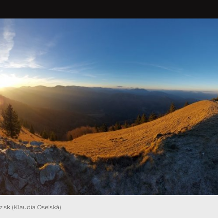
ez.sk (Klaudia Oselská)