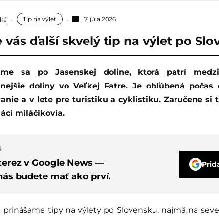
Tip na výlet
7. júla 2026
ská
vás ďalší skvelý tip na výlet po Slo
nejšie doliny vo Veľkej Fatre. Je obľúbená počas 
nie a v lete pre turistiku a cyklistiku. Zaručene si t
áci miláčikovia.
S
nterez v Google News —
Prid
nás budete mať ako prví.
 prinášame tipy na výlety po Slovensku, najmä na severe