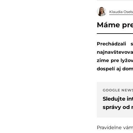
Klaudia Osel
Máme pre 
Prechádzali sme sa po Jasenskej doline, ktorá patrí medzi najkrajšie a
najnavštevova
zime pre lyžova
dospelí aj dom
GOOGLE NEW
Sledujte i
správy od 
Pravidelne vám