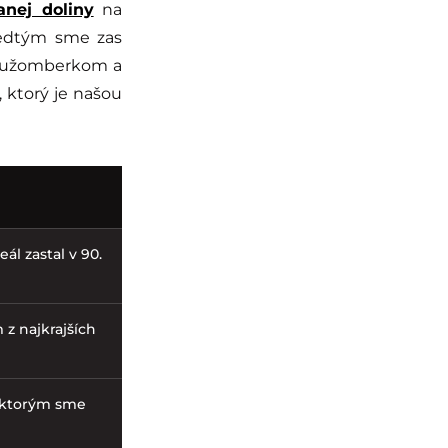
anej doliny
na
predtým sme zas
 Ružomberkom a
 ktorý je našou
ál zastal v 90.
 z najkrajších
s ktorým sme