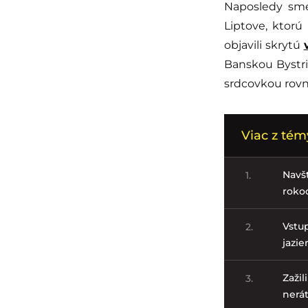
Naposledy sme
Liptove, ktorú
objavili skrytú
Banskou Bystri
srdcovkou rovn
Viac z témy
Navšt
1.
rokoc
Vstup
2.
jazie
Zažil
3.
nerát