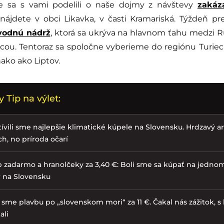
 sa s vami podelili o naše dojmy z návštevy
zakáz
 nájdete v obci Likavka, v časti Kramariská. Týždeň 
vodnú nádrž
, ktorá sa ukrýva na hlavnom ťahu medzi
cou. Tentoraz sa spoločne vyberieme do regiónu Turiec,
ako ako Liptov.
 Tip na výlet:
ívili sme najlepšie klimatické kúpele na Slovensku. Hrdzavý are
h, no príroda očarí
 zadarmo a hranolčeky za 3,40 €: Boli sme sa kúpať na jednom
r na Slovensku
i sme plavbu po „slovenskom mori“ za 11 €. Čakal nás zážitok, 
ali