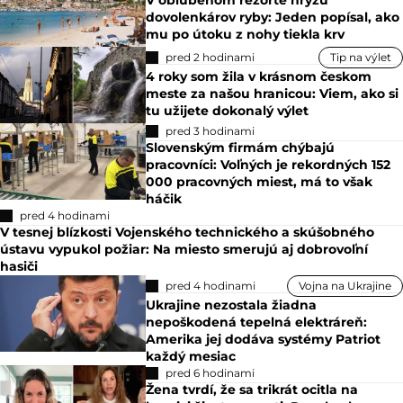
dovolenkárov ryby: Jeden popísal, ako
mu po útoku z nohy tiekla krv
pred 2 hodinami
Tip na výlet
4 roky som žila v krásnom českom
meste za našou hranicou: Viem, ako si
tu užijete dokonalý výlet
pred 3 hodinami
Slovenským firmám chýbajú
pracovníci: Voľných je rekordných 152
000 pracovných miest, má to však
háčik
pred 4 hodinami
V tesnej blízkosti Vojenského technického a skúšobného
ústavu vypukol požiar: Na miesto smerujú aj dobrovoľní
hasiči
pred 4 hodinami
Vojna na Ukrajine
Ukrajine nezostala žiadna
nepoškodená tepelná elektráreň:
Amerika jej dodáva systémy Patriot
každý mesiac
pred 6 hodinami
Žena tvrdí, že sa trikrát ocitla na