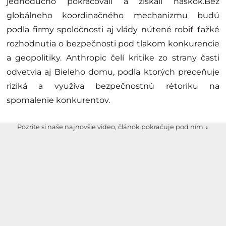
jednoducho pokračovali a získali náskok.Bez
globálneho koordinačného mechanizmu budú
podľa firmy spoločnosti aj vlády nútené robiť ťažké
rozhodnutia o bezpečnosti pod tlakom konkurencie
a geopolitiky. Anthropic čelí kritike zo strany časti
odvetvia aj Bieleho domu, podľa ktorých preceňuje
riziká a využíva bezpečnostnú rétoriku na
spomalenie konkurentov.
Pozrite si naše najnovšie video, článok pokračuje pod ním ↓