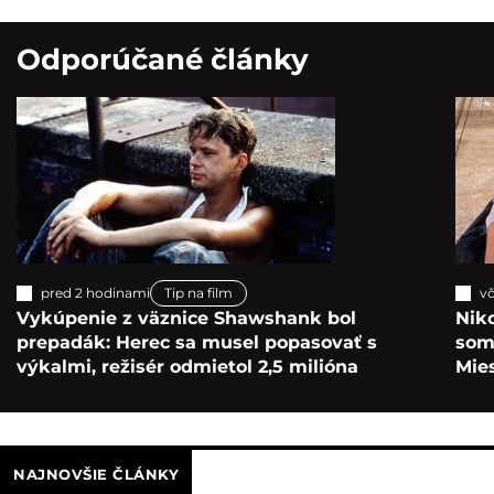
Odporúčané články
pred 2 hodinami
Tip na film
vč
Vykúpenie z väznice Shawshank bol
Nik
prepadák: Herec sa musel popasovať s
som 
výkalmi, režisér odmietol 2,5 milióna
Mie
NAJNOVŠIE ČLÁNKY