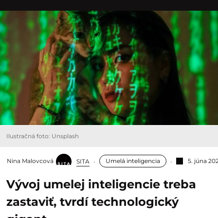
Ilustračná foto: Unsplash
Nina Malovcová
Umelá inteligencia
5. júna 20
SITA
Vývoj umelej inteligencie treba
zastaviť, tvrdí technologický