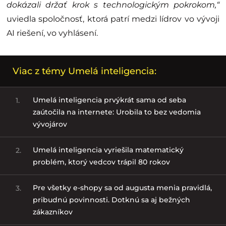
dokázali držať krok s technologickým pokrokom,“
uviedla spoločnosť, ktorá patrí medzi lídrov vo vývoji
AI riešení, vo vyhlásení.
Viac z témy Umelá inteligencia:
Umelá inteligencia prvýkrát sama od seba
1.
zaútočila na internete: Urobila to bez vedomia
vývojárov
Umelá inteligencia vyriešila matematický
2.
problém, ktorý vedcov trápil 80 rokov
Pre všetky e-shopy sa od augusta menia pravidlá,
3.
pribudnú povinnosti. Dotknú sa aj bežných
zákazníkov