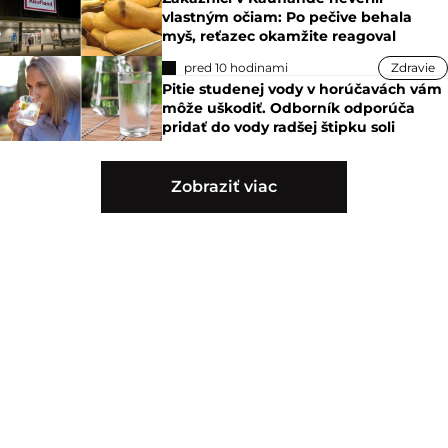
vlastným očiam: Po pečive behala
myš, reťazec okamžite reagoval
pred 10 hodinami
Zdravie
Pitie studenej vody v horúčavách vám
môže uškodiť. Odborník odporúča
pridať do vody radšej štipku soli
Zobraziť viac