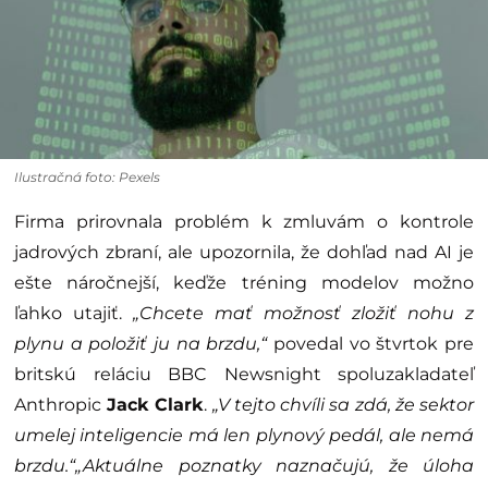
Ilustračná foto: Pexels
Firma prirovnala problém k zmluvám o kontrole
jadrových zbraní, ale upozornila, že dohľad nad AI je
ešte náročnejší, keďže tréning modelov možno
ľahko utajiť.
„Chcete mať možnosť zložiť nohu z
plynu a položiť ju na brzdu,“
povedal vo štvrtok pre
britskú reláciu BBC Newsnight spoluzakladateľ
Anthropic
Jack Clark
.
„V tejto chvíli sa zdá, že sektor
umelej inteligencie má len plynový pedál, ale nemá
brzdu.“„Aktuálne poznatky naznačujú, že úloha