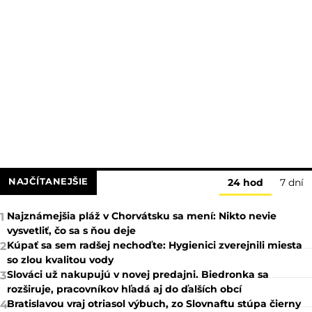
NAJČÍTANEJŠIE
24 hod
7 dní
Najznámejšia pláž v Chorvátsku sa mení: Nikto nevie
1
vysvetliť, čo sa s ňou deje
Kúpať sa sem radšej nechoďte: Hygienici zverejnili miesta
2
so zlou kvalitou vody
Slováci už nakupujú v novej predajni. Biedronka sa
3
rozširuje, pracovníkov hľadá aj do ďalších obcí
Bratislavou vraj otriasol výbuch, zo Slovnaftu stúpa čierny
4