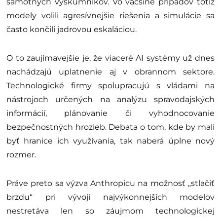
samotných výskumníkov. Vo väčšine prípadov totiž
modely volili agresívnejšie riešenia a simulácie sa
často končili jadrovou eskaláciou.
O to zaujímavejšie je, že viaceré AI systémy už dnes
nachádzajú uplatnenie aj v obrannom sektore.
Technologické firmy spolupracujú s vládami na
nástrojoch určených na analýzu spravodajských
informácií, plánovanie či vyhodnocovanie
bezpečnostných hrozieb. Debata o tom, kde by mali
byť hranice ich využívania, tak naberá úplne nový
rozmer.
Práve preto sa výzva Anthropicu na možnosť „stlačiť
brzdu“ pri vývoji najvýkonnejších modelov
nestretáva len so záujmom technologickej