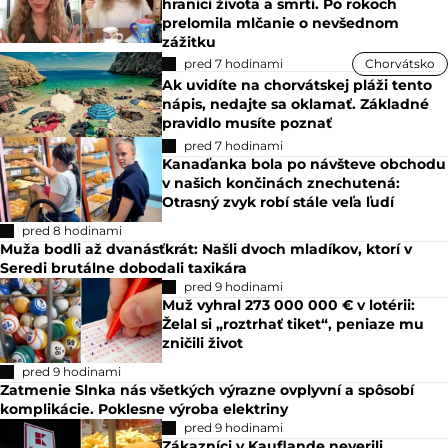
hranici života a smrti. Po rokoch
prelomila mlčanie o nevšednom
zážitku
pred 7 hodinami
Chorvátsko
Ak uvidíte na chorvátskej pláži tento
nápis, nedajte sa oklamať. Základné
pravidlo musíte poznať
pred 7 hodinami
Kanaďanka bola po návšteve obchodu
v našich končinách znechutená:
Otrasný zvyk robí stále veľa ľudí
pred 8 hodinami
Muža bodli až dvanásťkrát: Našli dvoch mladíkov, ktorí v
Seredi brutálne dobodali taxikára
pred 9 hodinami
Muž vyhral 273 000 000 € v lotérii:
Želal si „roztrhať tiket“, peniaze mu
zničili život
pred 9 hodinami
Zatmenie Slnka nás všetkých výrazne ovplyvní a spôsobí
komplikácie. Poklesne výroba elektriny
pred 9 hodinami
Zákazníci v Kauflande neverili