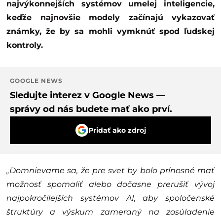
najvýkonnejších systémov umelej inteligencie,
keďže najnovšie modely začínajú vykazovať
známky, že by sa mohli vymknúť spod ľudskej
kontroly.
GOOGLE NEWS
Sledujte interez v Google News —
správy od nás budete mať ako prví.
Pridať ako zdroj
„Domnievame sa, že pre svet by bolo prínosné mať
možnosť spomaliť alebo dočasne prerušiť vývoj
najpokročilejších systémov AI, aby spoločenské
štruktúry a výskum zameraný na zosúladenie