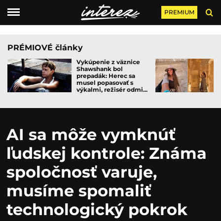
PREMIUM
PRÉMIOVÉ články
Vykúpenie z väznice
Shawshank bol
prepadák: Herec sa
musel popasovať s
výkalmi, režisér odmi...
AI sa môže vymknúť
ľudskej kontrole: Známa
spoločnosť varuje,
musíme spomaliť
technologický pokrok