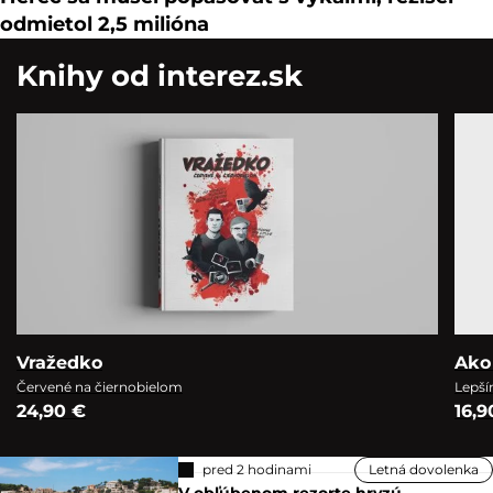
odmietol 2,5 milióna
Knihy od interez.sk
Vražedko
Ako
Červené na čiernobielom
Lepší
24,90 €
16,9
pred 2 hodinami
Letná dovolenka
V obľúbenom rezorte hryzú