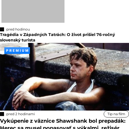
pred hodinou
Tragédia v Západných Tatrách: O život prišiel 76-ročný
slovenský turista
pred 2 hodinami
Tip na film
Vykúpenie z väznice Shawshank bol prepadák:
Herec sa musel popasovať s výkalmi, režisér