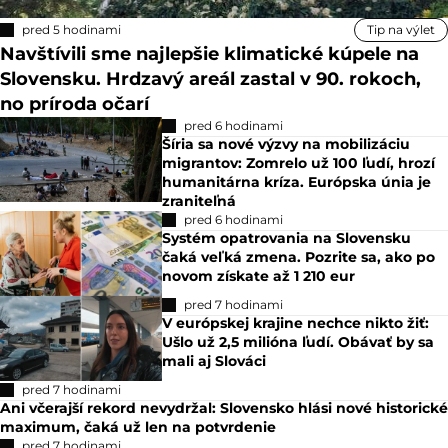
pred 5 hodinami
Tip na výlet
Navštívili sme najlepšie klimatické kúpele na
Slovensku. Hrdzavý areál zastal v 90. rokoch,
no príroda očarí
pred 6 hodinami
Šíria sa nové výzvy na mobilizáciu
migrantov: Zomrelo už 100 ľudí, hrozí
humanitárna kríza. Európska únia je
zraniteľná
pred 6 hodinami
Systém opatrovania na Slovensku
čaká veľká zmena. Pozrite sa, ako po
novom získate až 1 210 eur
pred 7 hodinami
V európskej krajine nechce nikto žiť:
Ušlo už 2,5 milióna ľudí. Obávať by sa
mali aj Slováci
pred 7 hodinami
Ani včerajší rekord nevydržal: Slovensko hlási nové historické
maximum, čaká už len na potvrdenie
pred 7 hodinami