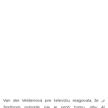
Van der Veldenová pre televíziu reagovala, že „
v
žiadnom prípade nie je proti tomu, aby AI