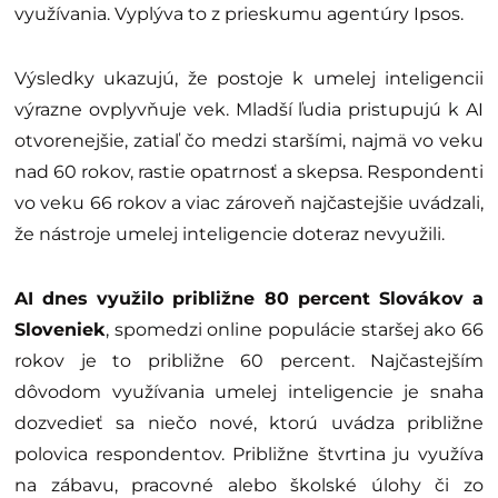
využívania. Vyplýva to z prieskumu agentúry Ipsos.
Výsledky ukazujú, že postoje k umelej inteligencii
výrazne ovplyvňuje vek. Mladší ľudia pristupujú k AI
otvorenejšie, zatiaľ čo medzi staršími, najmä vo veku
nad 60 rokov, rastie opatrnosť a skepsa. Respondenti
vo veku 66 rokov a viac zároveň najčastejšie uvádzali,
že nástroje umelej inteligencie doteraz nevyužili.
AI dnes využilo približne 80 percent Slovákov a
Sloveniek
, spomedzi online populácie staršej ako 66
rokov je to približne 60 percent. Najčastejším
dôvodom využívania umelej inteligencie je snaha
dozvedieť sa niečo nové, ktorú uvádza približne
polovica respondentov. Približne štvrtina ju využíva
na zábavu, pracovné alebo školské úlohy či zo