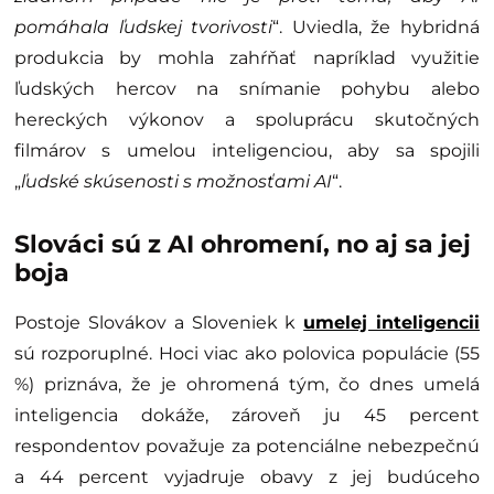
pomáhala ľudskej tvorivosti
“. Uviedla, že hybridná
produkcia by mohla zahŕňať napríklad využitie
ľudských hercov na snímanie pohybu alebo
hereckých výkonov a spoluprácu skutočných
filmárov s umelou inteligenciou, aby sa spojili
„
ľudské skúsenosti s možnosťami AI
“.
Slováci sú z AI ohromení, no aj sa jej
boja
Postoje Slovákov a Sloveniek k
umelej inteligencii
sú rozporuplné. Hoci viac ako polovica populácie (55
%) priznáva, že je ohromená tým, čo dnes umelá
inteligencia dokáže, zároveň ju 45 percent
respondentov považuje za potenciálne nebezpečnú
a 44 percent vyjadruje obavy z jej budúceho