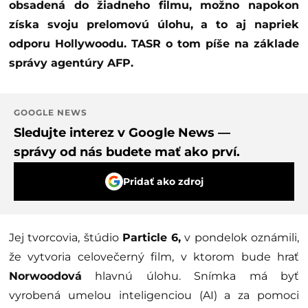
obsadená do žiadneho filmu, možno napokon
získa svoju prelomovú úlohu, a to aj napriek
odporu Hollywoodu. TASR o tom píše na základe
správy agentúry AFP.
GOOGLE NEWS
Sledujte interez v Google News —
správy od nás budete mať ako prví.
Pridať ako zdroj
Jej tvorcovia, štúdio
Particle 6,
v pondelok oznámili,
že vytvoria celovečerný film, v ktorom bude hrať
Norwoodová
hlavnú úlohu. Snímka má byť
vyrobená umelou inteligenciou (AI) a za pomoci