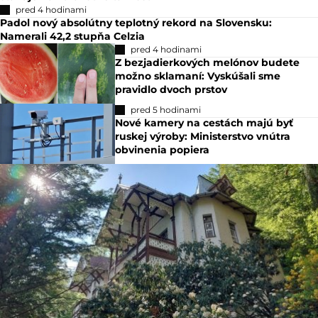
pred 4 hodinami
Padol nový absolútny teplotný rekord na Slovensku:
Namerali 42,2 stupňa Celzia
pred 4 hodinami
Z bezjadierkových melónov budete
možno sklamaní: Vyskúšali sme
pravidlo dvoch prstov
pred 5 hodinami
Nové kamery na cestách majú byť
ruskej výroby: Ministerstvo vnútra
obvinenia popiera