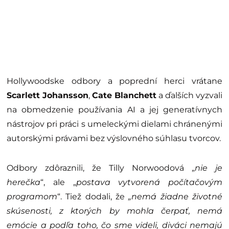
Hollywoodske odbory a poprední herci vrátane
Scarlett Johansson
,
Cate Blanchett
a ďalších vyzvali
na obmedzenie používania AI a jej generatívnych
nástrojov pri práci s umeleckými dielami chránenými
autorskými právami bez výslovného súhlasu tvorcov.
Odbory zdôraznili, že Tilly Norwoodová „
nie je
herečka
“, ale „
postava vytvorená počítačovým
programom
“. Tiež dodali, že
„nemá žiadne životné
skúsenosti, z ktorých by mohla čerpať, nemá
emócie a podľa toho, čo sme videli, diváci nemajú