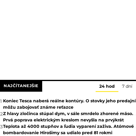
NAJČÍTANEJŠIE
24 hod
7 dní
Koniec Tesca naberá reálne kontúry. O stovky jeho predajní
1
môžu zabojovať známe reťazce
Z hlavy zločinca stúpal dym, v sále smrdelo zhorené mäso.
2
Prvá poprava elektrickým kreslom nevyšla na prvýkrát
Teplota až 4000 stupňov a ľudia vyparení zaživa. Atómové
3
bombardovanie Hirošimy sa udialo pred 81 rokmi