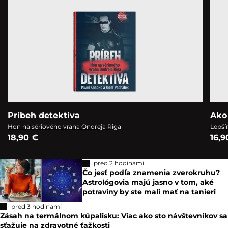
Príbeh detektíva
Ako
Hon na sériového vraha Ondreja Riga
Lepší
18,90 €
16,9
pred 2 hodinami
Čo jesť podľa znamenia zverokruhu?
Astrológovia majú jasno v tom, aké
potraviny by ste mali mať na tanieri
pred 3 hodinami
Zásah na termálnom kúpalisku: Viac ako sto návštevníkov sa
sťažuje na zdravotné ťažkosti