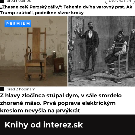
pred hodinou
Útok na Irán
„Zhasne celý Perzský záliv,“: Teherán dvíha varovný prst. Ak
Trump zaútočí, podnikne rázne kroky
pred 2 hodinami
Z hlavy zločinca stúpal dym, v sále smrdelo
zhorené mäso. Prvá poprava elektrickým
kreslom nevyšla na prvýkrát
Knihy od interez.sk