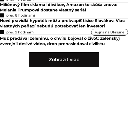
Miliónový film sklamal divákov, Amazon to skúša znova:
Melania Trumpová dostane vlastný seriál
pred 8 hodinami
Nové pravidlá hypoték môžu prekvapiť tisíce Slovákov: Viac
vlastných peňazí nebudú potrebovať len investori
pred 9 hodinami
Vojna na Ukrajine
Muž predával zeleninu, o chvíľu bojoval o život: Zelenskyj
zverejnil desivé video, dron prenasledoval civilistu
Zobraziť viac