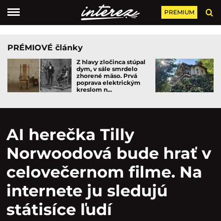
PREMIUM
PRÉMIOVÉ články
Z hlavy zločinca stúpal
dym, v sále smrdelo
zhorené mäso. Prvá
poprava elektrickým
kreslom n...
AI herečka Tilly
Norwoodová bude hrať v
celovečernom filme. Na
internete ju sledujú
státisíce ľudí