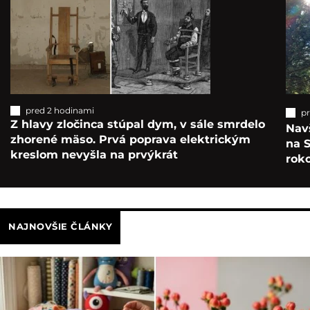
pred 2 hodinami
p
Z hlavy zločinca stúpal dym, v sále smrdelo
Navš
zhorené mäso. Prvá poprava elektrickým
na S
kreslom nevyšla na prvýkrát
roko
NAJNOVŠIE ČLÁNKY